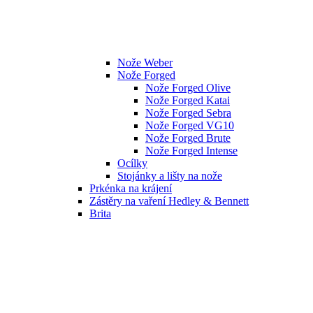
Nože Weber
Nože Forged
Nože Forged Olive
Nože Forged Katai
Nože Forged Sebra
Nože Forged VG10
Nože Forged Brute
Nože Forged Intense
Ocílky
Stojánky a lišty na nože
Prkénka na krájení
Zástěry na vaření Hedley & Bennett
Brita