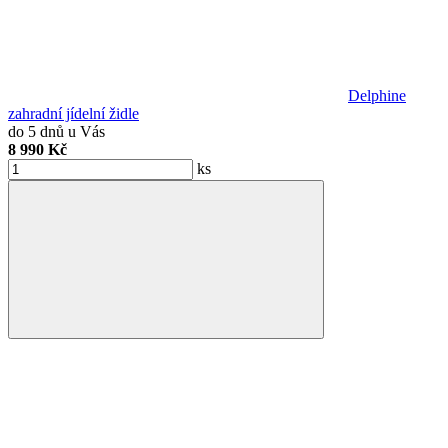
Delphine
zahradní jídelní židle
do 5 dnů u Vás
8 990 Kč
ks