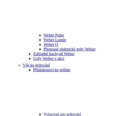
Weber Pulse
Weber Lumin
Weber Q
Přenosné elektrické grily Weber
Zahradní kuchyně Weber
Grily Weber v akci
Vše ke grilování
Příslušenství ke grilům
Vybavení pro grilování