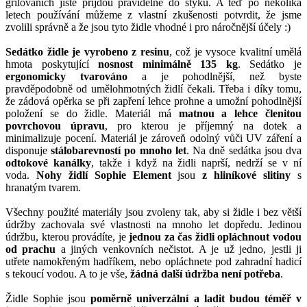
grilováních jistě přijdou pravidelně do styku. A teď po několika
letech používání můžeme z vlastní zkušenosti potvrdit, že jsme
zvolili správně a že jsou tyto židle vhodné i pro náročnější účely :)
Sedátko židle je vyrobeno z resinu
, což je vysoce kvalitní umělá
hmota poskytující
nosnost minimálně 135 kg
. Sedátko je
ergonomicky tvarováno
a je pohodlnější, než byste
pravděpodobně od umělohmotných židlí čekali. Třeba i díky tomu,
že zádová opěrka se při zapření lehce prohne a umožní pohodlnější
položení se do židle. Materiál má
matnou a lehce členitou
povrchovou úpravu
, pro kterou je příjemný na dotek a
minimalizuje pocení. Materiál je zároveň odolný vůči UV záření a
disponuje
stálobarevností po mnoho let
. Na dně sedátka jsou dva
odtokové kanálky
, takže i když na židli naprší, nedrží se v ní
voda.
Nohy židlí Sophie Element
jsou
z hliníkové slitiny
s
hranatým tvarem.
Všechny použité materiály jsou zvoleny tak, aby si židle i bez větší
údržby zachovala své vlastnosti na mnoho let dopředu. Jedinou
údržbu, kterou provádíte, je
jednou za čas židli opláchnout vodou
od prachu
a jiných venkovních nečistot. A je už jedno, jestli ji
utřete namokřeným hadříkem, nebo opláchnete pod zahradní hadicí
s tekoucí vodou. A to je vše,
žádná další údržba není potřeba
.
Židle Sophie jsou
poměrně univerzální a ladit budou téměř v