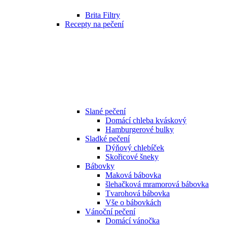
Brita Filtry
Recepty na pečení
Slané pečení
Domácí chleba kváskový
Hamburgerové bulky
Sladké pečení
Dýňový chlebíček
Skořicové šneky
Bábovky
Maková bábovka
šlehačková mramorová bábovka
Tvarohová bábovka
Vše o bábovkách
Vánoční pečení
Domácí vánočka