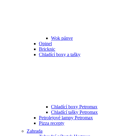
Wok pánve
Opinel
Bricknic
Chladící boxy a tašky
Chladící boxy Petromax
Chladící tašky Petromax
Petrolejové lampy Petromax
Pizza recepty
Zahrada