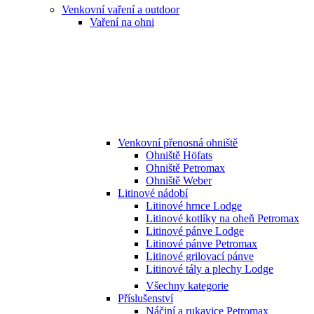
Venkovní vaření a outdoor
Vaření na ohni
Venkovní přenosná ohniště
Ohniště Höfats
Ohniště Petromax
Ohniště Weber
Litinové nádobí
Litinové hrnce Lodge
Litinové kotlíky na oheň Petromax
Litinové pánve Lodge
Litinové pánve Petromax
Litinové grilovací pánve
Litinové tály a plechy Lodge
Všechny kategorie
Příslušenství
Náčiní a rukavice Petromax