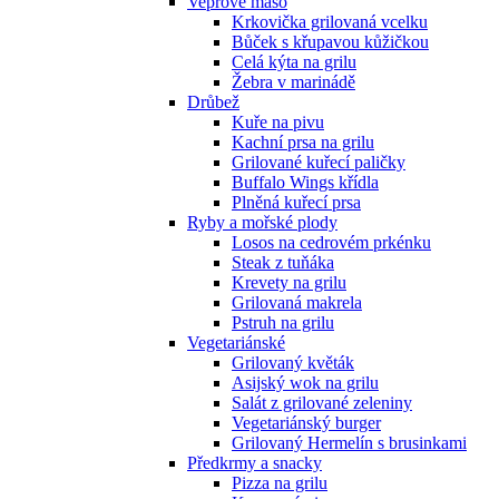
Vepřové maso
Krkovička grilovaná vcelku
Bůček s křupavou kůžičkou
Celá kýta na grilu
Žebra v marinádě
Drůbež
Kuře na pivu
Kachní prsa na grilu
Grilované kuřecí paličky
Buffalo Wings křídla
Plněná kuřecí prsa
Ryby a mořské plody
Losos na cedrovém prkénku
Steak z tuňáka
Krevety na grilu
Grilovaná makrela
Pstruh na grilu
Vegetariánské
Grilovaný květák
Asijský wok na grilu
Salát z grilované zeleniny
Vegetariánský burger
Grilovaný Hermelín s brusinkami
Předkrmy a snacky
Pizza na grilu