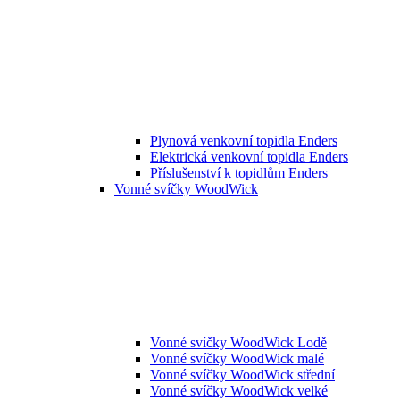
Plynová venkovní topidla Enders
Elektrická venkovní topidla Enders
Příslušenství k topidlům Enders
Vonné svíčky WoodWick
Vonné svíčky WoodWick Lodě
Vonné svíčky WoodWick malé
Vonné svíčky WoodWick střední
Vonné svíčky WoodWick velké