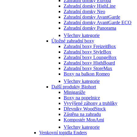
Zahradní domky Europa
Zahradní domky HighLine
Zahradní domky Neo
Zahradní domky AvantGarde
Zahradní domky AvantGarde ECO
Zahradní domky Panorama
Všechny kategorie
Úložné zahradní boxy
Zahradní boxy FreizeitBox
Zahradní boxy StyleBox
Zahradní boxy LoungeBox
Zahradní boxy HighBoard
Zahradní boxy StoreMax
Boxy na balkon Romeo
Všechny kategorie
Další produkty Biohort
Minigaráže
Boxy na popelnice
Vyvýšené záhony a truhlíky
Dřevníky WoodStock
Zástěna na zahradu
Kompostér MonAmi
Všechny kategorie
Venkovní topidla Enders