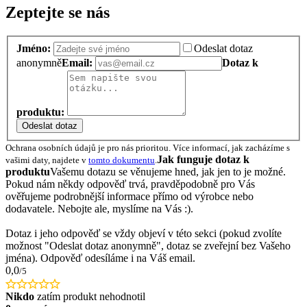
Zeptejte se nás
Jméno:
Odeslat dotaz
anonymně
Email:
Dotaz k
produktu:
Odeslat dotaz
Ochrana osobních údajů je pro nás prioritou. Více informací, jak zacházíme s
Jak funguje dotaz k
vašimi daty, najdete v
tomto dokumentu
.
produktu
Vašemu dotazu se věnujeme hned, jak jen to je možné.
Pokud nám někdy odpověď trvá, pravděpodobně pro Vás
ověřujeme podrobnější informace přímo od výrobce nebo
dodavatele. Nebojte ale, myslíme na Vás :).
Dotaz i jeho odpověď se vždy objeví v této sekci (pokud zvolíte
možnost "Odeslat dotaz anonymně", dotaz se zveřejní bez Vašeho
jména). Odpověď odesíláme i na Váš email.
0,0
/5
Nikdo
zatím produkt nehodnotil