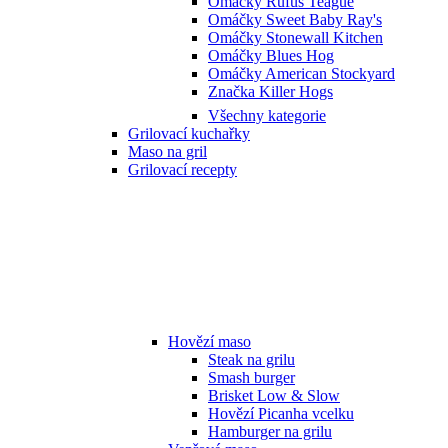
Omáčky Rufus Teague
Omáčky Sweet Baby Ray's
Omáčky Stonewall Kitchen
Omáčky Blues Hog
Omáčky American Stockyard
Značka Killer Hogs
Všechny kategorie
Grilovací kuchařky
Maso na gril
Grilovací recepty
Hovězí maso
Steak na grilu
Smash burger
Brisket Low & Slow
Hovězí Picanha vcelku
Hamburger na grilu