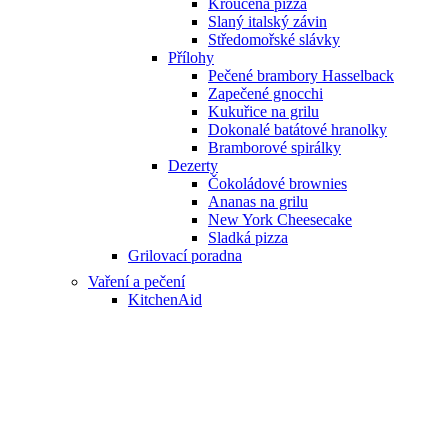
Kroucená pizza
Slaný italský závin
Středomořské slávky
Přílohy
Pečené brambory Hasselback
Zapečené gnocchi
Kukuřice na grilu
Dokonalé batátové hranolky
Bramborové spirálky
Dezerty
Čokoládové brownies
Ananas na grilu
New York Cheesecake
Sladká pizza
Grilovací poradna
Vaření a pečení
KitchenAid