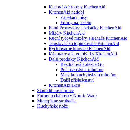
Kuchyňské roboty KitchenAid
KitchenAid nádobí
Zapékací mísy
Formy na pečení
Food Processory a sekáčky KitchenAid
Mixéry KitchenAid
Ruční tyčové mixéry a šlehače KitchenAid
Toustovače a topinkovače KitchenAid
Rychlovarné konvice KitchenAid
Kávovary a kávomlýnky KitchenAid
Další produkty KitchenAid
Bezdrátová kolekce Go
Příslušenství k robotům
Mísy ke kuchyňským robotům
Další příslušenství
KitchenAid akce
Staub litinové hrnce
Formy na bábovky Nordic Ware
Microplane struhadla
Kuchyňské nože