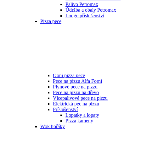
Palivo Petromax
Údržba a obaly Petromax
Lodge příslušenství
Pizza pece
Ooni pizza pece
Pece na pizzu Alfa Forni
Plynové pece na pizzu
Pece na pizzu na dřevo
Vícepalivové pece na pizzu
Elektrická pec na pizzu
Příslušenství
Lopatky a lopaty
Pizza kameny
Wok hořáky