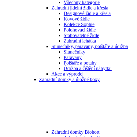
Všechny kategorie
Zahradní jídelní židle a křesla
Designové židle a křesla
Kovové židle
Kolekce Sophie
Polohovací židle
Stohovatelné židle
Zahradní lehátka
Slunečníky, paravany, polštáře a údržba
Slunečníky
Paravany
Polštáře a potahy
Údržba a čištění nábytku
Akce a výprodej
Zahradní domky a úložné boxy
Zahradní domky Biohort