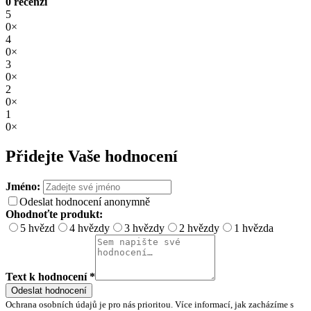
0 recenzí
5
0×
4
0×
3
0×
2
0×
1
0×
Přidejte Vaše hodnocení
Jméno:
Odeslat hodnocení anonymně
Ohodnoťte produkt:
5 hvězd
4 hvězdy
3 hvězdy
2 hvězdy
1 hvězda
Text k hodnocení *
Odeslat hodnocení
Ochrana osobních údajů je pro nás prioritou. Více informací, jak zacházíme s