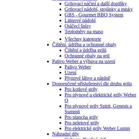
Grilovací náčiní a další doplňky
Grilovací nádobí, stojánky a misky
GBS - Gourmet BBQ System
Litinové nádobí
Otáčecí špízy
Teploměry na maso
Všechny kategorie
Čištění, údržba a ochranné obaly
Čištění a údržba grilů
Ochranné obaly na gril
Palivo Weber a výbava na uzení
Palivo Weber
Uzení
Plynové láhve a náplně
Doporučené příslušenství dle druhu grilu
Pro kotlové grily
Pro plynové a elektrické grily Weber
Q
Pro plynové grily Spirit, Genesis a
Summit
Pro plancha grily
Pro peletové grily
Pro elektrické grily Weber Lumin
Náhradní díly