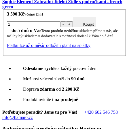
Sophie Element Zahradní Jídelní Židle s područkami - french
green
3 590 Kč
Včetně DPH
-
+
Koupit
do 5 dnů u Vás
Tento produkt nedržíme skladem přímo u nás, ale
měl by být skladem u dodavatele s možností dodání k Vám do 5 dnů
Platbu lze až o měsíc odložit i platit na splátky
Odesíláme rychle
a každý pracovní den
Možnost vrácení zboží do
90 dnů
Doprava
zdarma
od
2 200 Kč
Produkt uvidíte
i na prodejně
Potřebujete poradit? Jsme tu pro Vás!
+420 602 546 758
info@flamaro.cz
Autorizovaný prodejce nábytku Hartman