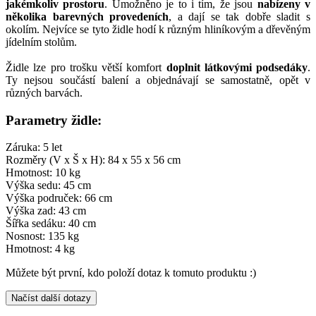
jakémkoliv prostoru
. Umožněno je to i tím, že jsou
nabízeny v
několika barevných provedeních
, a dají se tak dobře sladit s
okolím. Nejvíce se tyto židle hodí k různým hliníkovým a dřevěným
jídelním stolům.
Židle lze pro trošku větší komfort
doplnit látkovými podsedáky
.
Ty nejsou součástí balení a objednávají se samostatně, opět v
různých barvách.
Parametry židle:
Záruka: 5 let
Rozměry (V x Š x H): 84 x 55 x 56 cm
Hmotnost: 10 kg
Výška sedu: 45 cm
Výška područek: 66 cm
Výška zad: 43 cm
Šířka sedáku: 40 cm
Nosnost: 135 kg
Hmotnost: 4 kg
Můžete být první, kdo položí dotaz k tomuto produktu :)
Načíst další dotazy