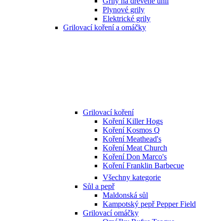
Grily na dřevěné uhlí
Plynové grily
Elektrické grily
Grilovací koření a omáčky
Grilovací koření
Koření Killer Hogs
Koření Kosmos Q
Koření Meathead's
Koření Meat Church
Koření Don Marco's
Koření Franklin Barbecue
Všechny kategorie
Sůl a pepř
Maldonská sůl
Kampotský pepř Pepper Field
Grilovací omáčky