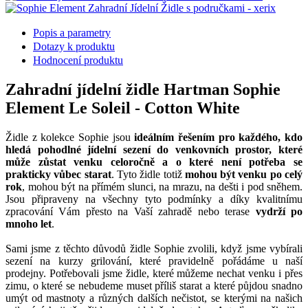
Popis a parametry
Dotazy k produktu
Hodnocení produktu
Zahradní jídelní židle Hartman Sophie
Element Le Soleil - Cotton White
Židle z kolekce Sophie jsou
ideálním řešením pro každého, kdo
hledá pohodlné jídelní sezení do venkovních prostor, které
může zůstat venku celoročně a o které není potřeba se
prakticky vůbec starat
. Tyto židle totiž
mohou být venku po celý
rok
, mohou být na přímém slunci, na mrazu, na dešti i pod sněhem.
Jsou připraveny na všechny tyto podmínky a díky kvalitnímu
zpracování Vám přesto na Vaší zahradě nebo terase
vydrží po
mnoho let
.
Sami jsme z těchto důvodů židle Sophie zvolili, když jsme vybírali
sezení na kurzy grilování, které pravidelně pořádáme u naší
prodejny. Potřebovali jsme židle, které můžeme nechat venku i přes
zimu, o které se nebudeme muset příliš starat a které půjdou snadno
umýt od mastnoty a různých dalších nečistot, se kterými na našich