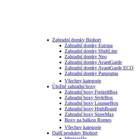
Zahradní domky Biohort
Zahradní domky Europa
Zahradní domky HighLine
Zahradní domky Neo
Zahradní domky AvantGarde
Zahradní domky AvantGarde ECO
Zahradní domky Panorama
Všechny kategorie
Úložné zahradní boxy
Zahradní boxy FreizeitBox
Zahradní boxy StyleBox
Zahradní boxy LoungeBox
Zahradní boxy HighBoard
Zahradní boxy StoreMax
Boxy na balkon Romeo
Všechny kategorie
Další produkty Biohort
Minigaráže