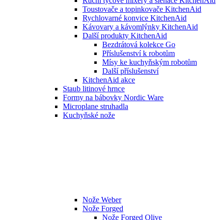
Ruční tyčové mixéry a šlehače KitchenAid
Toustovače a topinkovače KitchenAid
Rychlovarné konvice KitchenAid
Kávovary a kávomlýnky KitchenAid
Další produkty KitchenAid
Bezdrátová kolekce Go
Příslušenství k robotům
Mísy ke kuchyňským robotům
Další příslušenství
KitchenAid akce
Staub litinové hrnce
Formy na bábovky Nordic Ware
Microplane struhadla
Kuchyňské nože
Nože Weber
Nože Forged
Nože Forged Olive