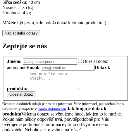
Šířka sedáku: 40 cm
Nosnost: 135 kg
Hmotnost: 4 kg
Můžete být první, kdo položí dotaz k tomuto produktu :)
Načíst další dotazy
Zeptejte se nás
Jméno:
Odeslat dotaz
anonymně
Email:
Dotaz k
produktu:
Odeslat dotaz
Ochrana osobních údajů je pro nás prioritou. Více informací, jak zacházíme s
Jak funguje dotaz k
vašimi daty, najdete v
tomto dokumentu
.
produktu
Vašemu dotazu se věnujeme hned, jak jen to je možné.
Pokud nám někdy odpověď trvá, pravděpodobně pro Vás
ověřujeme podrobnější informace přímo od výrobce nebo
dodavatele. Nebojte ale, myslíme na Vás :).