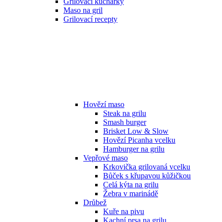
Grilovací kuchařky
Maso na gril
Grilovací recepty
Hovězí maso
Steak na grilu
Smash burger
Brisket Low & Slow
Hovězí Picanha vcelku
Hamburger na grilu
Vepřové maso
Krkovička grilovaná vcelku
Bůček s křupavou kůžičkou
Celá kýta na grilu
Žebra v marinádě
Drůbež
Kuře na pivu
Kachní prsa na grilu