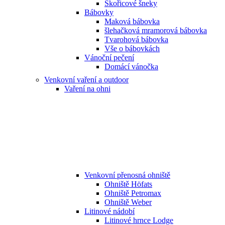
Skořicové šneky
Bábovky
Maková bábovka
šlehačková mramorová bábovka
Tvarohová bábovka
Vše o bábovkách
Vánoční pečení
Domácí vánočka
Venkovní vaření a outdoor
Vaření na ohni
Venkovní přenosná ohniště
Ohniště Höfats
Ohniště Petromax
Ohniště Weber
Litinové nádobí
Litinové hrnce Lodge