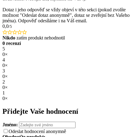
Dotaz i jeho odpověď se vždy objeví v této sekci (pokud zvolíte
možnost "Odeslat dotaz anonymně", dotaz se zveřejní bez Vašeho
jména). Odpověď odesíláme i na Váš email.
0,0
/5
Nikdo
zatím produkt nehodnotil
0 recenzí
5
0×
4
0×
3
0×
2
0×
1
0×
Přidejte Vaše hodnocení
Jméno:
Odeslat hodnocení anonymně
Ohodnoťte produkt: