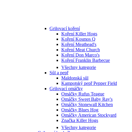
Grilovací koření
Koření Killer Hogs
Koření Kosmos Q
Koření Meathead's
Koření Meat Church
Koření Don Marco's
Koření Franklin Barbecue
Všechny kategorie
Sůl a pepř
Maldonská sůl
Kampotský pepř Pepper Field
Grilovací omáčky
Omáčky Rufus Teague
Omáčky Sweet Baby Ray's
Omáčky Stonewall Kitchen
Omáčky Blues Hog
Omáčky American Stockyard
Značka Killer Hogs
Všechny kategorie