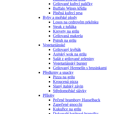
Grilované kuřecí paličky
Buffalo Wings křídla
Plněná kuřecí prsa
Ryby a mořské plody
Losos na cedrovém prkénku
Steak z tuňáka
Krevety na grilu
Grilovaná makrela
Pstruh na grilu
Vegetariánské
Grilovaný květák
Asijský wok na grilu
Salát z grilované zeleniny
Vegetariánský burger
Grilovaný Hermelín s brusinkami
Předkrmy a snacky
Pizza na grilu
Kroucená pizza
Slaný italský závin
Středomořské slávky
Přílohy
Pečené brambory Hasselback
Zapečené gnocchi
Kukuřice na grilu
Dokonalé batátové hranolky