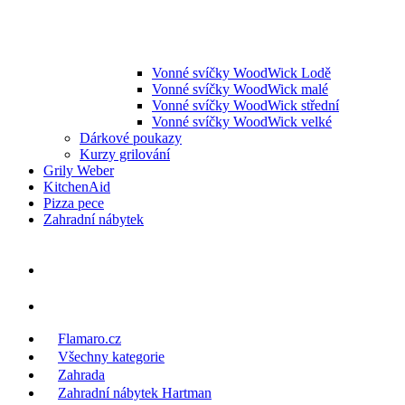
Vonné svíčky WoodWick Lodě
Vonné svíčky WoodWick malé
Vonné svíčky WoodWick střední
Vonné svíčky WoodWick velké
Dárkové poukazy
Kurzy grilování
Grily Weber
KitchenAid
Pizza pece
Zahradní nábytek
Flamaro.cz
Všechny kategorie
Zahrada
Zahradní nábytek Hartman