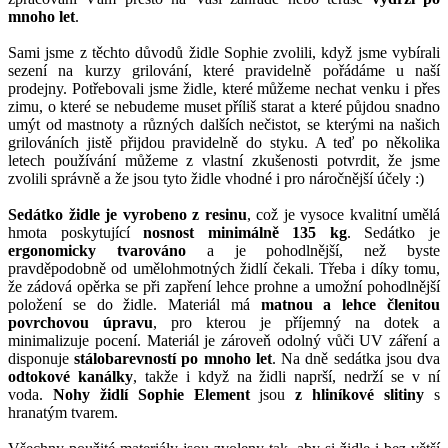
mnoho let
.
Sami jsme z těchto důvodů židle Sophie zvolili, když jsme vybírali
sezení na kurzy grilování, které pravidelně pořádáme u naší
prodejny. Potřebovali jsme židle, které můžeme nechat venku i přes
zimu, o které se nebudeme muset příliš starat a které půjdou snadno
umýt od mastnoty a různých dalších nečistot, se kterými na našich
grilováních jistě přijdou pravidelně do styku. A teď po několika
letech používání můžeme z vlastní zkušenosti potvrdit, že jsme
zvolili správně a že jsou tyto židle vhodné i pro náročnější účely :)
Sedátko židle je vyrobeno z resinu
, což je vysoce kvalitní umělá
hmota poskytující
nosnost minimálně 135 kg
. Sedátko je
ergonomicky tvarováno
a je pohodlnější, než byste
pravděpodobně od umělohmotných židlí čekali. Třeba i díky tomu,
že zádová opěrka se při zapření lehce prohne a umožní pohodlnější
položení se do židle. Materiál má
matnou a lehce členitou
povrchovou úpravu
, pro kterou je příjemný na dotek a
minimalizuje pocení. Materiál je zároveň odolný vůči UV záření a
disponuje
stálobarevností po mnoho let
. Na dně sedátka jsou dva
odtokové kanálky
, takže i když na židli naprší, nedrží se v ní
voda.
Nohy židlí Sophie Element
jsou
z hliníkové slitiny
s
hranatým tvarem.