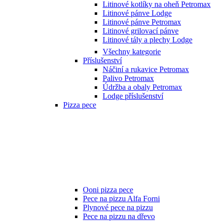
Litinové kotlíky na oheň Petromax
Litinové pánve Lodge
Litinové pánve Petromax
Litinové grilovací pánve
Litinové tály a plechy Lodge
Všechny kategorie
Příslušenství
Náčiní a rukavice Petromax
Palivo Petromax
Údržba a obaly Petromax
Lodge příslušenství
Pizza pece
Ooni pizza pece
Pece na pizzu Alfa Forni
Plynové pece na pizzu
Pece na pizzu na dřevo