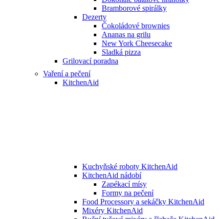
Bramborové spirálky
Dezerty
Čokoládové brownies
Ananas na grilu
New York Cheesecake
Sladká pizza
Grilovací poradna
Vaření a pečení
KitchenAid
Kuchyňské roboty KitchenAid
KitchenAid nádobí
Zapékací mísy
Formy na pečení
Food Processory a sekáčky KitchenAid
Mixéry KitchenAid