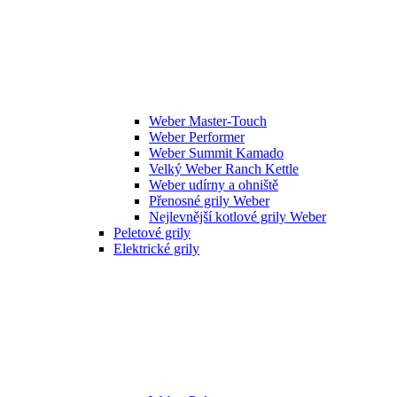
Weber Master-Touch
Weber Performer
Weber Summit Kamado
Velký Weber Ranch Kettle
Weber udírny a ohniště
Přenosné grily Weber
Nejlevnější kotlové grily Weber
Peletové grily
Elektrické grily