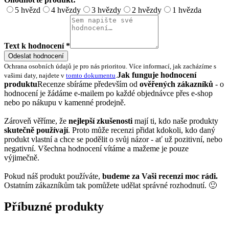
5 hvězd
4 hvězdy
3 hvězdy
2 hvězdy
1 hvězda
Text k hodnocení *
Odeslat hodnocení
Ochrana osobních údajů je pro nás prioritou. Více informací, jak zacházíme s
Jak funguje hodnocení
vašimi daty, najdete v
tomto dokumentu
.
produktu
Recenze sbíráme především od
ověřených zákazníků
- o
hodnocení je žádáme e-mailem po každé objednávce přes e-shop
nebo po nákupu v kamenné prodejně.
Zároveň věříme, že
nejlepší zkušenosti
mají ti, kdo naše produkty
skutečně používají
. Proto může recenzi přidat kdokoli, kdo daný
produkt vlastní a chce se podělit o svůj názor - ať už pozitivní, nebo
negativní. Všechna hodnocení vítáme a mažeme je pouze
výjimečně.
Pokud náš produkt používáte,
budeme za Vaši recenzi moc rádi.
Ostatním zákazníkům tak pomůžete udělat správné rozhodnutí. 🙂
Příbuzné produkty