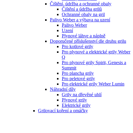
Čištění, údržba a ochranné obaly
Čištění a údržba grilů
Ochranné obaly na gril
Palivo Weber a výbava na uzení
Palivo Weber
Uzení
Plynové láhve a náplně
Doporučené příslušenství dle druhu grilu
Pro kotlové grily
Pro plynové a elektrické grily Weber
Q
Pro plynové grily Spirit, Genesis a
Summit
Pro plancha grily
Pro peletové grily
Pro elektrické grily Weber Lumin
Náhradní díly
Grily na dřevěné uhlí
Plynové grily
Elektrické grily
Grilovací koření a omáčky