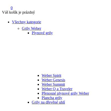
0
Váš košík je prázdný
Všechny kategorie
Grily Weber
Plynové grily
Weber Spirit
Weber Genesis
Weber Summit
Weber Q a Traveler
Přenosné plynové grily Weber
Plancha grily
Grily na dřevěné uhlí