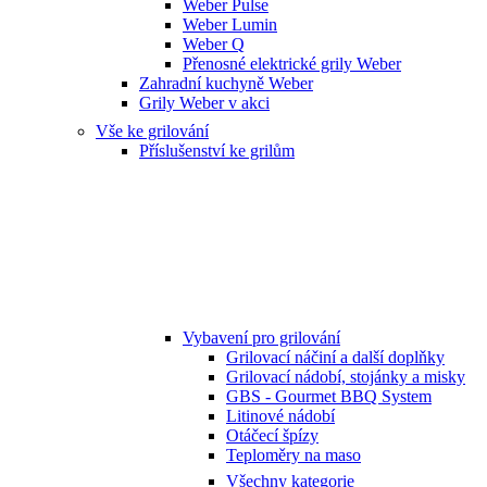
Weber Pulse
Weber Lumin
Weber Q
Přenosné elektrické grily Weber
Zahradní kuchyně Weber
Grily Weber v akci
Vše ke grilování
Příslušenství ke grilům
Vybavení pro grilování
Grilovací náčiní a další doplňky
Grilovací nádobí, stojánky a misky
GBS - Gourmet BBQ System
Litinové nádobí
Otáčecí špízy
Teploměry na maso
Všechny kategorie