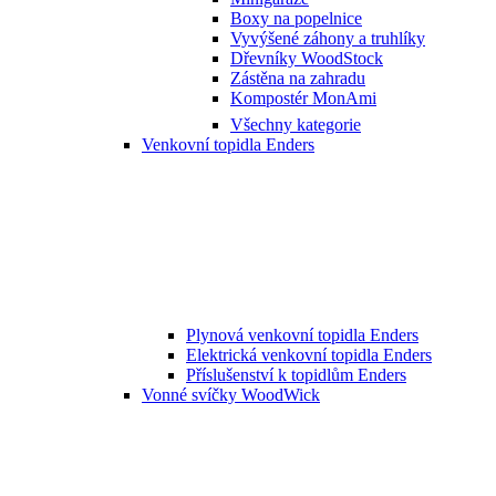
Boxy na popelnice
Vyvýšené záhony a truhlíky
Dřevníky WoodStock
Zástěna na zahradu
Kompostér MonAmi
Všechny kategorie
Venkovní topidla Enders
Plynová venkovní topidla Enders
Elektrická venkovní topidla Enders
Příslušenství k topidlům Enders
Vonné svíčky WoodWick