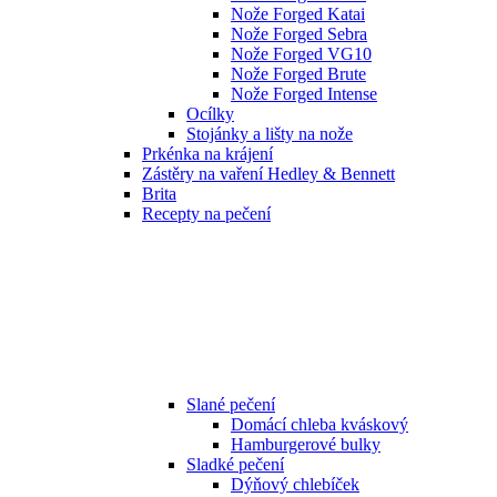
Nože Forged Katai
Nože Forged Sebra
Nože Forged VG10
Nože Forged Brute
Nože Forged Intense
Ocílky
Stojánky a lišty na nože
Prkénka na krájení
Zástěry na vaření Hedley & Bennett
Brita
Recepty na pečení
Slané pečení
Domácí chleba kváskový
Hamburgerové bulky
Sladké pečení
Dýňový chlebíček