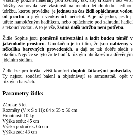
Všechny použité materiály jsou zvoleny tak, aby si židle i bez větší
údržby zachovala své vlastnosti na mnoho let dopředu. Jedinou
údržbu, kterou provádíte, je
jednou za čas židli opláchnout vodou
od prachu
a jiných venkovních nečistot. A je už jedno, jestli ji
utřete namokřeným hadříkem, nebo opláchnete pod zahradní hadicí
s tekoucí vodou. A to je vše,
žádná další údržba není potřeba
.
Židle Sophie jsou
poměrně univerzální a ladit budou téměř v
jakémkoliv prostoru
. Umožněno je to i tím, že jsou
nabízeny v
několika barevných provedeních
, a dají se tak dobře sladit s
okolím. Nejvíce se tyto židle hodí k různým hliníkovým a dřevěným
jídelním stolům.
Židle lze pro trošku větší komfort
doplnit látkovými podsedáky
.
Ty nejsou součástí balení a objednávají se samostatně, opět v
různých barvách.
Parametry židle:
Záruka: 5 let
Rozměry (V x Š x H): 84 x 55 x 56 cm
Hmotnost: 10 kg
Výška sedu: 45 cm
Výška područek: 66 cm
Výška zad: 43 cm