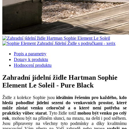
Popis a parametry
Dotazy k produktu
Hodnocení produktu
Zahradní jídelní židle Hartman Sophie
Element Le Soleil - Pure Black
Židle z kolekce Sophie jsou
ideálním řešením pro každého, kdo
hledá pohodlné jídelní sezení do venkovních prostor, které
může zůstat venku celoročně a o které není potřeba se
prakticky vůbec starat
. Tyto židle totiž
mohou být venku po celý
rok
, mohou být na přímém slunci, na mrazu, na dešti i pod sněhem.
Jsou připraveny na všechny tyto podmínky a díky kvalitnímu
zpracování Vám přesto na Vaší zahradě nebo terase
vydrží po