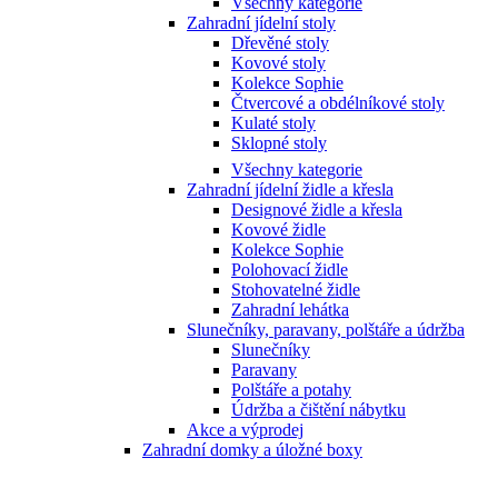
Všechny kategorie
Zahradní jídelní stoly
Dřevěné stoly
Kovové stoly
Kolekce Sophie
Čtvercové a obdélníkové stoly
Kulaté stoly
Sklopné stoly
Všechny kategorie
Zahradní jídelní židle a křesla
Designové židle a křesla
Kovové židle
Kolekce Sophie
Polohovací židle
Stohovatelné židle
Zahradní lehátka
Slunečníky, paravany, polštáře a údržba
Slunečníky
Paravany
Polštáře a potahy
Údržba a čištění nábytku
Akce a výprodej
Zahradní domky a úložné boxy