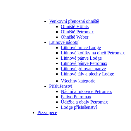
Venkovní přenosná ohniště
Ohniště Höfats
Ohniště Petromax
Ohniště Weber
Litinové nádobí
Litinové hrnce Lodge
Litinové kotlíky na oheň Petromax
Litinové pánve Lodge
Litinové pánve Petromax
Litinové grilovací pánve
Litinové tály a plechy Lodge
Všechny kategorie
Příslušenství
Náčiní a rukavice Petromax
Palivo Petromax
Údržba a obaly Petromax
Lodge příslušenství
Pizza pece