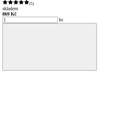
(5)
skladem
869 Kč
ks