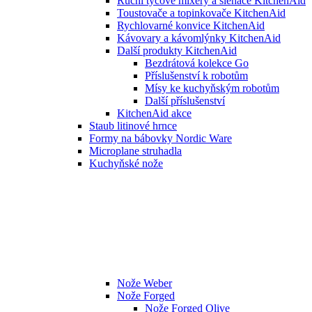
Ruční tyčové mixéry a šlehače KitchenAid
Toustovače a topinkovače KitchenAid
Rychlovarné konvice KitchenAid
Kávovary a kávomlýnky KitchenAid
Další produkty KitchenAid
Bezdrátová kolekce Go
Příslušenství k robotům
Mísy ke kuchyňským robotům
Další příslušenství
KitchenAid akce
Staub litinové hrnce
Formy na bábovky Nordic Ware
Microplane struhadla
Kuchyňské nože
Nože Weber
Nože Forged
Nože Forged Olive