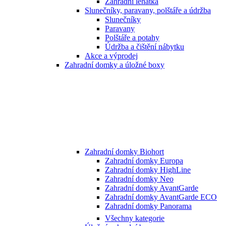
Zahradní lehátka
Slunečníky, paravany, polštáře a údržba
Slunečníky
Paravany
Polštáře a potahy
Údržba a čištění nábytku
Akce a výprodej
Zahradní domky a úložné boxy
Zahradní domky Biohort
Zahradní domky Europa
Zahradní domky HighLine
Zahradní domky Neo
Zahradní domky AvantGarde
Zahradní domky AvantGarde ECO
Zahradní domky Panorama
Všechny kategorie