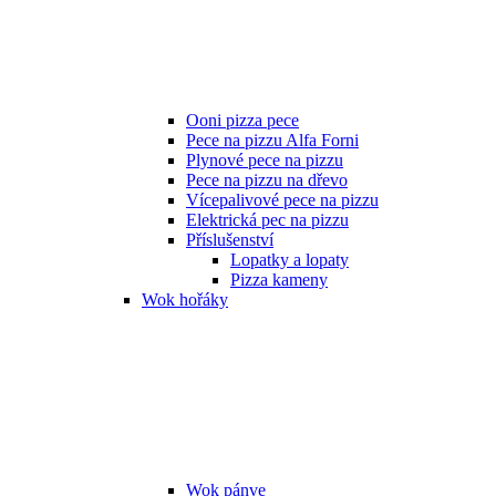
Ooni pizza pece
Pece na pizzu Alfa Forni
Plynové pece na pizzu
Pece na pizzu na dřevo
Vícepalivové pece na pizzu
Elektrická pec na pizzu
Příslušenství
Lopatky a lopaty
Pizza kameny
Wok hořáky
Wok pánve