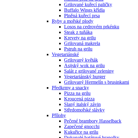
Grilované kuřecí paličky
Buffalo Wings křídla
Plněná kuřecí prsa
Ryby a mořské plody
Losos na cedrovém prkénku
Steak z tuňáka
Krevety na grilu
Grilovaná makrela
Pstruh na grilu
Vegetariánské
Grilovaný květák
Asijský wok na grilu
Salát z grilované zeleniny
Vegetariánský burger
Grilovaný Hermelín s brusinkami
Předkrmy a snacky
Pizza na grilu
Kroucená pizza
Slaný italský závin
Středomořské slávky
Přílohy
Pečené brambory Hasselback
Zapečené gnocchi
Kukuřice na grilu
Dokonalé batátové hranolky