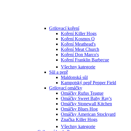
Grilovací koření
Koření Killer Hogs
Koření Kosmos Q
Koření Meathead's
Koření Meat Church
Koření Don Marco's
Koření Franklin Barbecue
Všechny kategorie
Sůl a pepř
Maldonská sůl
Kampotský pepř Pepper Field
Grilovací omáčky
Omáčky Rufus Teague
Omáčky Sweet Baby Ray's
Omáčky Stonewall Kitchen
Omáčky Blues Hog
Omáčky American Stockyard
Značka Killer Hogs
Všechny kategorie