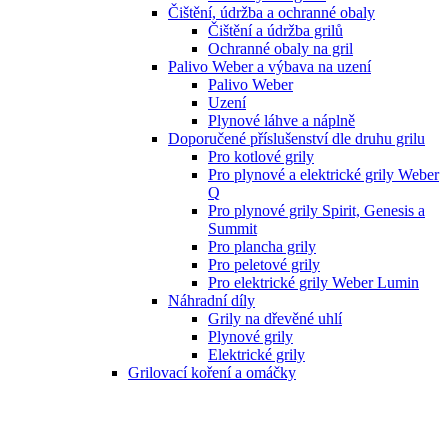
Čištění, údržba a ochranné obaly
Čištění a údržba grilů
Ochranné obaly na gril
Palivo Weber a výbava na uzení
Palivo Weber
Uzení
Plynové láhve a náplně
Doporučené příslušenství dle druhu grilu
Pro kotlové grily
Pro plynové a elektrické grily Weber
Q
Pro plynové grily Spirit, Genesis a
Summit
Pro plancha grily
Pro peletové grily
Pro elektrické grily Weber Lumin
Náhradní díly
Grily na dřevěné uhlí
Plynové grily
Elektrické grily
Grilovací koření a omáčky