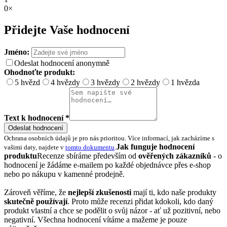
0×
Přidejte Vaše hodnocení
Jméno:
Odeslat hodnocení anonymně
Ohodnoťte produkt:
5 hvězd
4 hvězdy
3 hvězdy
2 hvězdy
1 hvězda
Text k hodnocení *
Odeslat hodnocení
Ochrana osobních údajů je pro nás prioritou. Více informací, jak zacházíme s
Jak funguje hodnocení
vašimi daty, najdete v
tomto dokumentu
.
produktu
Recenze sbíráme především od
ověřených zákazníků
- o
hodnocení je žádáme e-mailem po každé objednávce přes e-shop
nebo po nákupu v kamenné prodejně.
Zároveň věříme, že
nejlepší zkušenosti
mají ti, kdo naše produkty
skutečně používají
. Proto může recenzi přidat kdokoli, kdo daný
produkt vlastní a chce se podělit o svůj názor - ať už pozitivní, nebo
negativní. Všechna hodnocení vítáme a mažeme je pouze