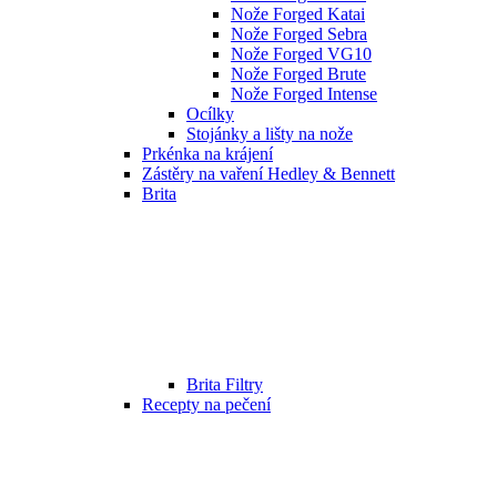
Nože Forged Katai
Nože Forged Sebra
Nože Forged VG10
Nože Forged Brute
Nože Forged Intense
Ocílky
Stojánky a lišty na nože
Prkénka na krájení
Zástěry na vaření Hedley & Bennett
Brita
Brita Filtry
Recepty na pečení