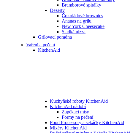
Bramborové spirálky
Dezerty
Čokoládové brownies
Ananas na grilu
New York Cheesecake
Sladká pizza
Grilovací poradna
Vaření a pečení
KitchenAid
Kuchyňské roboty KitchenAid
KitchenAid nádobí
Zapékací mísy
Formy na pečení
Food Processory a sekáčky KitchenAid
Mixéry KitchenAid