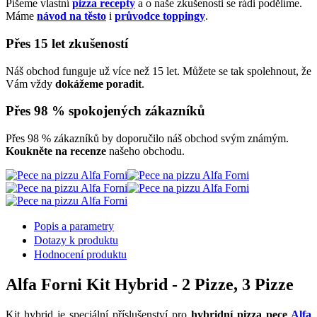
Píšeme vlastní
pizza recepty
a o naše zkušenosti se rádi podělíme.
Máme
návod na těsto
i
průvodce toppingy
.
Přes 15 let zkušeností
Náš obchod funguje už více než 15 let. Můžete se tak spolehnout, že
Vám vždy
dokážeme poradit
.
Přes 98 % spokojených zákazníků
Přes 98 % zákazníků by doporučilo náš obchod svým známým.
Koukněte na recenze
našeho obchodu.
Popis a parametry
Dotazy k produktu
Hodnocení produktu
Alfa Forni Kit Hybrid - 2 Pizze, 3 Pizze
Kit hybrid je speciální příslušenství pro
hybridní pizza pece
Alfa