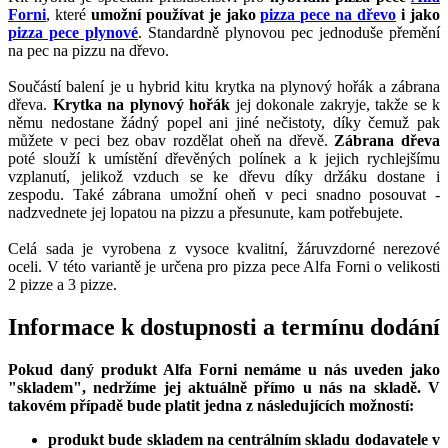
Forni
, které
umožní používat je jako
pizza pece na dřevo
i jako
pizza pece plynové
. Standardně plynovou pec jednoduše přemění
na pec na pizzu na dřevo.
Součástí balení je u hybrid kitu krytka na plynový hořák a zábrana
dřeva.
Krytka na plynový hořák
jej dokonale zakryje, takže se k
němu nedostane žádný popel ani jiné nečistoty, díky čemuž pak
můžete v peci bez obav rozdělat oheň na dřevě.
Zábrana dřeva
poté slouží k umístění dřevěných polínek a k jejich rychlejšímu
vzplanutí, jelikož vzduch se ke dřevu díky držáku dostane i
zespodu. Také zábrana umožní oheň v peci snadno posouvat -
nadzvednete jej lopatou na pizzu a přesunute, kam potřebujete.
Celá sada je vyrobena z vysoce kvalitní, žáruvzdorné nerezové
oceli. V této variantě je určena pro pizza pece Alfa Forni o velikosti
2 pizze a 3 pizze.
Informace k dostupnosti a termínu dodání
Pokud daný produkt Alfa Forni nemáme u nás uveden jako
"skladem", nedržíme jej aktuálně přímo u nás na skladě. V
takovém případě bude platit jedna z následujících možností:
produkt bude skladem na centrálním skladu dodavatele v