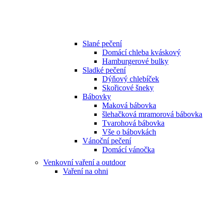
Slané pečení
Domácí chleba kváskový
Hamburgerové bulky
Sladké pečení
Dýňový chlebíček
Skořicové šneky
Bábovky
Maková bábovka
šlehačková mramorová bábovka
Tvarohová bábovka
Vše o bábovkách
Vánoční pečení
Domácí vánočka
Venkovní vaření a outdoor
Vaření na ohni