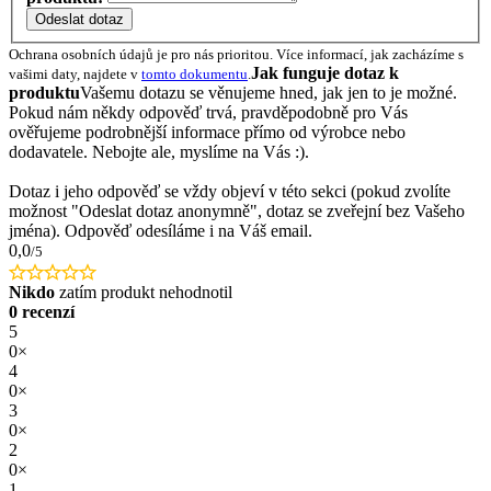
Odeslat dotaz
Ochrana osobních údajů je pro nás prioritou. Více informací, jak zacházíme s
Jak funguje dotaz k
vašimi daty, najdete v
tomto dokumentu
.
produktu
Vašemu dotazu se věnujeme hned, jak jen to je možné.
Pokud nám někdy odpověď trvá, pravděpodobně pro Vás
ověřujeme podrobnější informace přímo od výrobce nebo
dodavatele. Nebojte ale, myslíme na Vás :).
Dotaz i jeho odpověď se vždy objeví v této sekci (pokud zvolíte
možnost "Odeslat dotaz anonymně", dotaz se zveřejní bez Vašeho
jména). Odpověď odesíláme i na Váš email.
0,0
/5
Nikdo
zatím produkt nehodnotil
0 recenzí
5
0×
4
0×
3
0×
2
0×
1