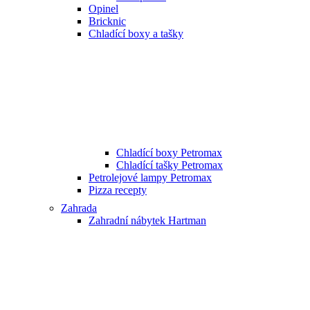
Opinel
Bricknic
Chladící boxy a tašky
Chladící boxy Petromax
Chladící tašky Petromax
Petrolejové lampy Petromax
Pizza recepty
Zahrada
Zahradní nábytek Hartman