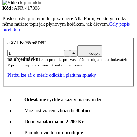
Kód:
AFR-417306
Příslušenství pro hybridní pizza pece Alfa Forni, ve kterých díky
němu můžete topit jak plynovým hořákem, tak dřevem.
Celý popis
produktu
5 271 Kč
Včetně DPH
-
+
Koupit
na objednávku
Tento produkt pro Vás můžeme objednat u dodavatele.
V případě zájmu ověříme aktuální dostupnost
Platbu lze až o měsíc odložit i platit na splátky
Odesíláme rychle
a každý pracovní den
Možnost vrácení zboží do
90 dnů
Doprava
zdarma
od
2 200 Kč
Produkt uvidíte
i na prodejně