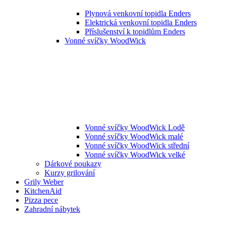
Plynová venkovní topidla Enders
Elektrická venkovní topidla Enders
Příslušenství k topidlům Enders
Vonné svíčky WoodWick
Vonné svíčky WoodWick Lodě
Vonné svíčky WoodWick malé
Vonné svíčky WoodWick střední
Vonné svíčky WoodWick velké
Dárkové poukazy
Kurzy grilování
Grily Weber
KitchenAid
Pizza pece
Zahradní nábytek