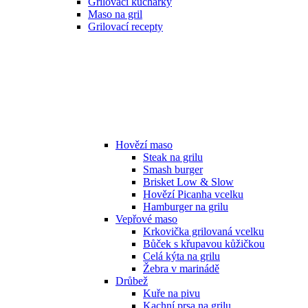
Grilovací kuchařky
Maso na gril
Grilovací recepty
Hovězí maso
Steak na grilu
Smash burger
Brisket Low & Slow
Hovězí Picanha vcelku
Hamburger na grilu
Vepřové maso
Krkovička grilovaná vcelku
Bůček s křupavou kůžičkou
Celá kýta na grilu
Žebra v marinádě
Drůbež
Kuře na pivu
Kachní prsa na grilu