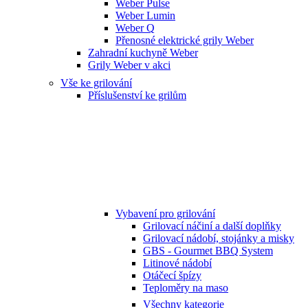
Weber Pulse
Weber Lumin
Weber Q
Přenosné elektrické grily Weber
Zahradní kuchyně Weber
Grily Weber v akci
Vše ke grilování
Příslušenství ke grilům
Vybavení pro grilování
Grilovací náčiní a další doplňky
Grilovací nádobí, stojánky a misky
GBS - Gourmet BBQ System
Litinové nádobí
Otáčecí špízy
Teploměry na maso
Všechny kategorie