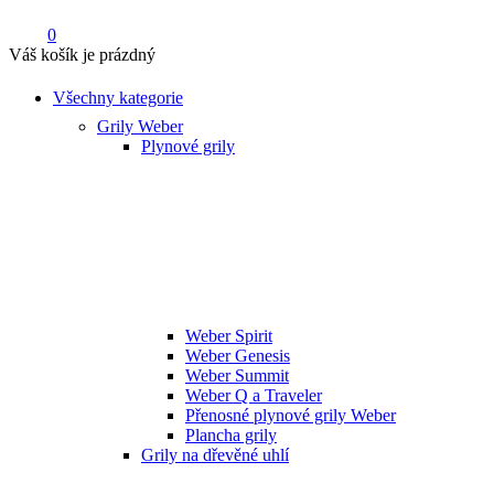
0
Váš košík je prázdný
Všechny kategorie
Grily Weber
Plynové grily
Weber Spirit
Weber Genesis
Weber Summit
Weber Q a Traveler
Přenosné plynové grily Weber
Plancha grily
Grily na dřevěné uhlí