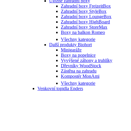
Úložné zahradní boxy
Zahradní boxy FreizeitBox
Zahradní boxy StyleBox
Zahradní boxy LoungeBox
Zahradní boxy HighBoard
Zahradní boxy StoreMax
Boxy na balkon Romeo
Všechny kategorie
Další produkty Biohort
Minigaráže
Boxy na popelnice
Vyvýšené záhony a truhlíky
Dřevníky WoodStock
Zástěna na zahradu
Kompostér MonAmi
Všechny kategorie
Venkovní topidla Enders