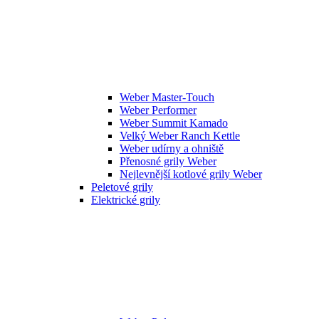
Weber Master-Touch
Weber Performer
Weber Summit Kamado
Velký Weber Ranch Kettle
Weber udírny a ohniště
Přenosné grily Weber
Nejlevnější kotlové grily Weber
Peletové grily
Elektrické grily