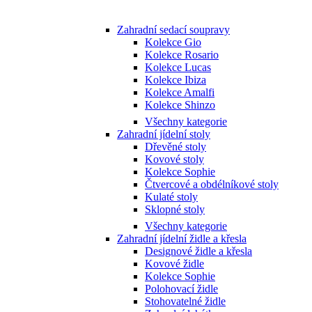
Zahradní sedací soupravy
Kolekce Gio
Kolekce Rosario
Kolekce Lucas
Kolekce Ibiza
Kolekce Amalfi
Kolekce Shinzo
Všechny kategorie
Zahradní jídelní stoly
Dřevěné stoly
Kovové stoly
Kolekce Sophie
Čtvercové a obdélníkové stoly
Kulaté stoly
Sklopné stoly
Všechny kategorie
Zahradní jídelní židle a křesla
Designové židle a křesla
Kovové židle
Kolekce Sophie
Polohovací židle
Stohovatelné židle