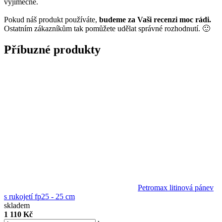
výjimečně.
Pokud náš produkt používáte,
budeme za Vaši recenzi moc rádi.
Ostatním zákazníkům tak pomůžete udělat správné rozhodnutí. 🙂
Příbuzné produkty
Petromax litinová pánev
s rukojetí fp25 - 25 cm
skladem
1 110 Kč