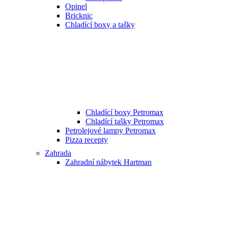
Opinel
Bricknic
Chladící boxy a tašky
Chladící boxy Petromax
Chladící tašky Petromax
Petrolejové lampy Petromax
Pizza recepty
Zahrada
Zahradní nábytek Hartman