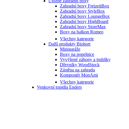
Úložné zahradní boxy
Zahradní boxy FreizeitBox
Zahradní boxy StyleBox
Zahradní boxy LoungeBox
Zahradní boxy HighBoard
Zahradní boxy StoreMax
Boxy na balkon Romeo
Všechny kategorie
Další produkty Biohort
Minigaráže
Boxy na popelnice
Vyvýšené záhony a truhlíky
Dřevníky WoodStock
Zástěna na zahradu
Kompostér MonAmi
Všechny kategorie
Venkovní topidla Enders