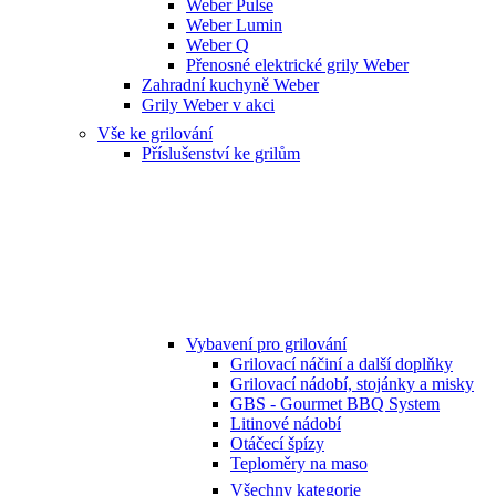
Weber Pulse
Weber Lumin
Weber Q
Přenosné elektrické grily Weber
Zahradní kuchyně Weber
Grily Weber v akci
Vše ke grilování
Příslušenství ke grilům
Vybavení pro grilování
Grilovací náčiní a další doplňky
Grilovací nádobí, stojánky a misky
GBS - Gourmet BBQ System
Litinové nádobí
Otáčecí špízy
Teploměry na maso
Všechny kategorie