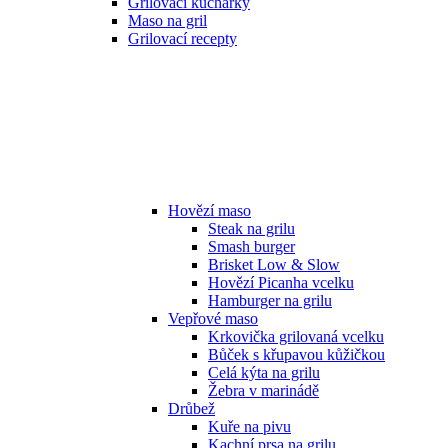
Grilovací kuchařky
Maso na gril
Grilovací recepty
Hovězí maso
Steak na grilu
Smash burger
Brisket Low & Slow
Hovězí Picanha vcelku
Hamburger na grilu
Vepřové maso
Krkovička grilovaná vcelku
Bůček s křupavou kůžičkou
Celá kýta na grilu
Žebra v marinádě
Drůbež
Kuře na pivu
Kachní prsa na grilu