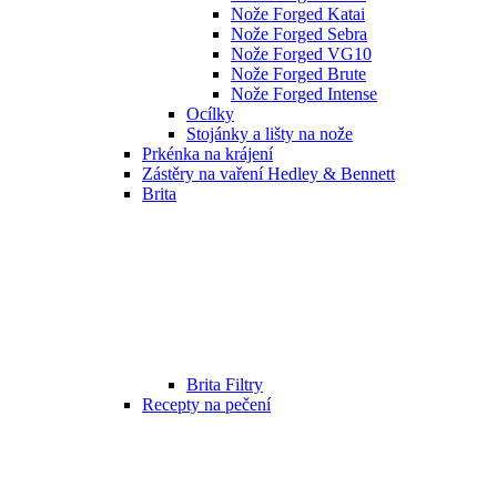
Nože Forged Katai
Nože Forged Sebra
Nože Forged VG10
Nože Forged Brute
Nože Forged Intense
Ocílky
Stojánky a lišty na nože
Prkénka na krájení
Zástěry na vaření Hedley & Bennett
Brita
Brita Filtry
Recepty na pečení