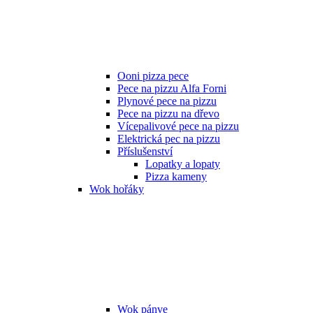
Ooni pizza pece
Pece na pizzu Alfa Forni
Plynové pece na pizzu
Pece na pizzu na dřevo
Vícepalivové pece na pizzu
Elektrická pec na pizzu
Příslušenství
Lopatky a lopaty
Pizza kameny
Wok hořáky
Wok pánve