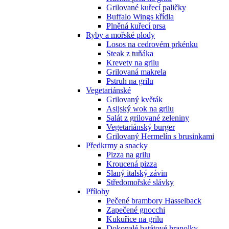
Grilované kuřecí paličky
Buffalo Wings křídla
Plněná kuřecí prsa
Ryby a mořské plody
Losos na cedrovém prkénku
Steak z tuňáka
Krevety na grilu
Grilovaná makrela
Pstruh na grilu
Vegetariánské
Grilovaný květák
Asijský wok na grilu
Salát z grilované zeleniny
Vegetariánský burger
Grilovaný Hermelín s brusinkami
Předkrmy a snacky
Pizza na grilu
Kroucená pizza
Slaný italský závin
Středomořské slávky
Přílohy
Pečené brambory Hasselback
Zapečené gnocchi
Kukuřice na grilu
Dokonalé batátové hranolky