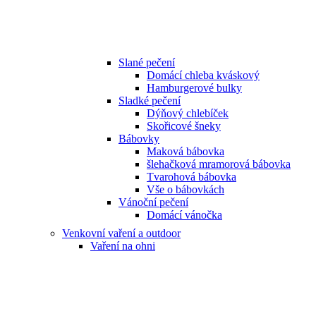
Slané pečení
Domácí chleba kváskový
Hamburgerové bulky
Sladké pečení
Dýňový chlebíček
Skořicové šneky
Bábovky
Maková bábovka
šlehačková mramorová bábovka
Tvarohová bábovka
Vše o bábovkách
Vánoční pečení
Domácí vánočka
Venkovní vaření a outdoor
Vaření na ohni