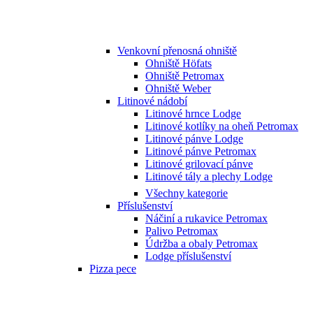
Venkovní přenosná ohniště
Ohniště Höfats
Ohniště Petromax
Ohniště Weber
Litinové nádobí
Litinové hrnce Lodge
Litinové kotlíky na oheň Petromax
Litinové pánve Lodge
Litinové pánve Petromax
Litinové grilovací pánve
Litinové tály a plechy Lodge
Všechny kategorie
Příslušenství
Náčiní a rukavice Petromax
Palivo Petromax
Údržba a obaly Petromax
Lodge příslušenství
Pizza pece