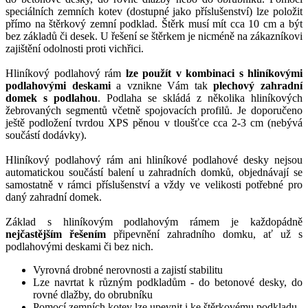
speciálních zemních kotev (dostupné jako příslušenství) lze položit
přímo na štěrkový zemní podklad. Štěrk musí mít cca 10 cm a být
bez základů či desek. U řešení se štěrkem je nicméně na zákazníkovi
zajištění odolnosti proti vichřici.
Hliníkový podlahový rám
lze použít v kombinaci s hliníkovými
podlahovými deskami
a vznikne Vám tak
plechový zahradní
domek s podlahou
. Podlaha se skládá z několika hliníkových
žebrovaných segmentů včetně spojovacích profilů. Je doporučeno
ještě podložení tvrdou XPS pěnou v tloušťce cca 2-3 cm (nebývá
součástí dodávky).
Hliníkový podlahový rám ani hliníkové podlahové desky nejsou
automatickou součástí balení u zahradních domků, objednávají se
samostatně v rámci příslušenství a vždy ve velikosti potřebné pro
daný zahradní domek.
Základ s hliníkovým podlahovým rámem je každopádně
nejčastějším řešením
připevnění zahradního domku, ať už s
podlahovými deskami či bez nich.
Vyrovná drobné nerovnosti a zajistí stabilitu
Lze navrtat k různým podkladům - do betonové desky, do
rovné dlažby, do obrubníku
Pomocí zemních kotev lze upevnit i ke štěrkovému podkladu