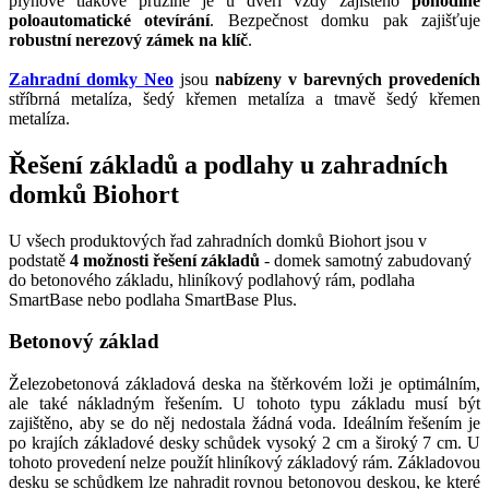
plynové tlakové pružině je u dveří vždy zajištěno
pohodlné
poloautomatické otevírání
. Bezpečnost domku pak zajišťuje
robustní nerezový zámek na klíč
.
Zahradní domky Neo
jsou
nabízeny v barevných provedeních
stříbrná metalíza, šedý křemen metalíza a tmavě šedý křemen
metalíza.
Řešení základů a podlahy u zahradních
domků Biohort
U všech produktových řad zahradních domků Biohort jsou v
podstatě
4 možnosti řešení základů
- domek samotný zabudovaný
do betonového základu, hliníkový podlahový rám, podlaha
SmartBase nebo podlaha SmartBase Plus.
Betonový základ
Železobetonová základová deska na štěrkovém loži je optimálním,
ale také nákladným řešením. U tohoto typu základu musí být
zajištěno, aby se do něj nedostala žádná voda. Ideálním řešením je
po krajích základové desky schůdek vysoký 2 cm a široký 7 cm. U
tohoto provedení nelze použít hliníkový základový rám. Základovou
desku se schůdkem lze nahradit rovnou betonovou deskou, ke které