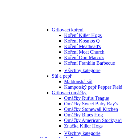
Grilovací koření
Koření Killer Hogs
Koření Kosmos Q
Koření Meathead's
Koření Meat Church
Koření Don Marco's
Koření Franklin Barbecue
Všechny kategorie
Sůl a pepř
Maldonská sůl
Kampotský pepř Pepper Field
Grilovací omáčky
Omáčky Rufus Teague
Omáčky Sweet Baby Ray's
Omáčky Stonewall Kitchen
Omáčky Blues Hog
Omáčky American Stockyard
Značka Killer Hogs
Všechny kategorie