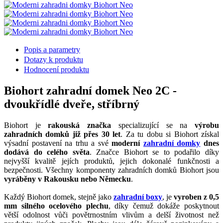
Popis a parametry
Dotazy k produktu
Hodnocení produktu
Biohort zahradní domek Neo 2C -
dvoukřídlé dveře, stříbrný
Biohort je
rakouská značka
specializující se na
výrobu
zahradních domků již přes 30 let
. Za tu dobu si Biohort získal
výsadní postavení na trhu a své
moderní
zahradní domky
dnes
dodává do celého světa
. Značce Biohort se to podařilo díky
nejvyšší kvalitě jejích produktů, jejich dokonalé funkčnosti a
bezpečnosti. Všechny komponenty zahradních domků Biohort jsou
vyráběny v Rakousku nebo Německu
.
Každý Biohort domek, stejně jako
zahradní boxy
, je
vyroben z 0,5
mm silného ocelového plechu
, díky čemuž dokáže poskytnout
větší odolnost vůči povětrnostním vlivům a delší životnost než