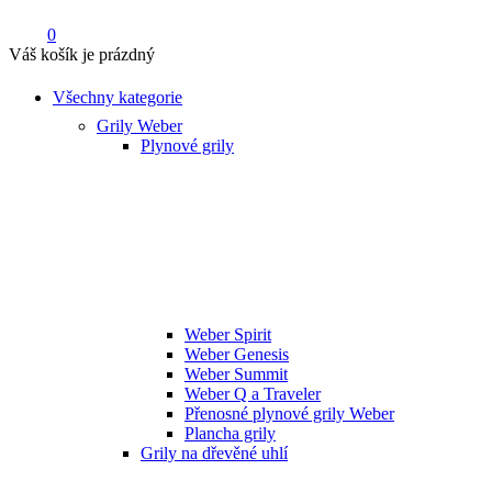
0
Váš košík je prázdný
Všechny kategorie
Grily Weber
Plynové grily
Weber Spirit
Weber Genesis
Weber Summit
Weber Q a Traveler
Přenosné plynové grily Weber
Plancha grily
Grily na dřevěné uhlí