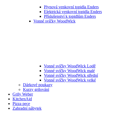
Plynová venkovní topidla Enders
Elektrická venkovní topidla Enders
Příslušenství k topidlům Enders
Vonné svíčky WoodWick
Vonné svíčky WoodWick Lodě
Vonné svíčky WoodWick malé
Vonné svíčky WoodWick střední
Vonné svíčky WoodWick velké
Dárkové poukazy
Kurzy grilování
Grily Weber
KitchenAid
Pizza pece
Zahradní nábytek