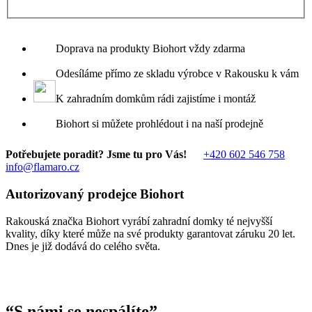
Doprava na produkty Biohort vždy zdarma
Odesíláme přímo ze skladu výrobce v Rakousku k vám
K zahradním domkům rádi zajistíme i montáž
Biohort si můžete prohlédout i na naší prodejně
Potřebujete poradit? Jsme tu pro Vás!
+420 602 546 758
info@flamaro.cz
Autorizovaný prodejce Biohort
Rakouská značka Biohort vyrábí zahradní domky té nejvyšší
kvality, díky které může na své produkty garantovat záruku 20 let.
Dnes je již dodává do celého světa.
“
S námi se nespálíte
”