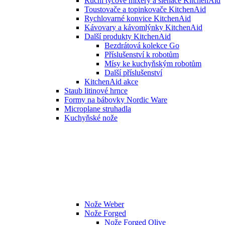
Ruční tyčové mixéry a šlehače KitchenAid
Toustovače a topinkovače KitchenAid
Rychlovarné konvice KitchenAid
Kávovary a kávomlýnky KitchenAid
Další produkty KitchenAid
Bezdrátová kolekce Go
Příslušenství k robotům
Mísy ke kuchyňským robotům
Další příslušenství
KitchenAid akce
Staub litinové hrnce
Formy na bábovky Nordic Ware
Microplane struhadla
Kuchyňské nože
Nože Weber
Nože Forged
Nože Forged Olive