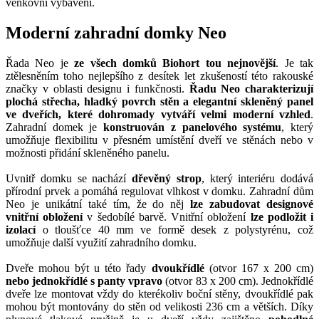
venkovní vybavení.
Moderní zahradní domky Neo
Řada Neo je
ze všech domků Biohort tou nejnovější
. Je tak
ztělesněním toho nejlepšího z desítek let zkušeností této rakouské
značky v oblasti designu i funkčnosti.
Řadu Neo charakterizují
plochá střecha, hladký povrch stěn a elegantní skleněný panel
ve dveřích, které dohromady vytváří velmi moderní vzhled
.
Zahradní domek je
konstruován z panelového systému
, který
umožňuje flexibilitu v přesném umístění dveří ve stěnách nebo v
možnosti přidání skleněného panelu.
Uvnitř domku se nachází
dřevěný strop
, který interiéru dodává
přírodní prvek a pomáhá regulovat vlhkost v domku. Zahradní dům
Neo je unikátní také tím, že do něj
lze zabudovat designové
vnitřní obložení
v šedobílé barvě. Vnitřní obložení
lze podložit i
izolací
o tloušťce 40 mm ve formě desek z polystyrénu, což
umožňuje další využití zahradního domku.
Dveře mohou být u této řady
dvoukřídlé
(otvor 167 x 200 cm)
nebo jednokřídlé s panty vpravo
(otvor 83 x 200 cm). Jednokřídlé
dveře lze montovat vždy do kterékoliv boční stěny, dvoukřídlé pak
mohou být montovány do stěn od velikosti 236 cm a větších. Díky