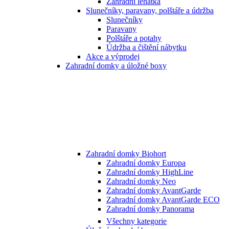
Zahradní lehátka
Slunečníky, paravany, polštáře a údržba
Slunečníky
Paravany
Polštáře a potahy
Údržba a čištění nábytku
Akce a výprodej
Zahradní domky a úložné boxy
Zahradní domky Biohort
Zahradní domky Europa
Zahradní domky HighLine
Zahradní domky Neo
Zahradní domky AvantGarde
Zahradní domky AvantGarde ECO
Zahradní domky Panorama
Všechny kategorie