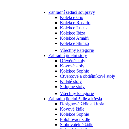
Zahradní sedací soupravy
Kolekce Gio
Kolekce Rosario
Kolekce Lucas
Kolekce Ibiza
Kolekce Amalfi
Kolekce Shinzo
Všechny kategorie
Zahradní jídelní stoly
Dřevěné stoly
Kovové stoly
Kolekce Sophie
Čtvercové a obdélníkové stoly
Kulaté stoly
Sklopné stoly
Všechny kategorie
Zahradní jídelní židle a křesla
Designové židle a křesla
Kovové židle
Kolekce Sophie
Polohovací židle
Stohovatelné židle