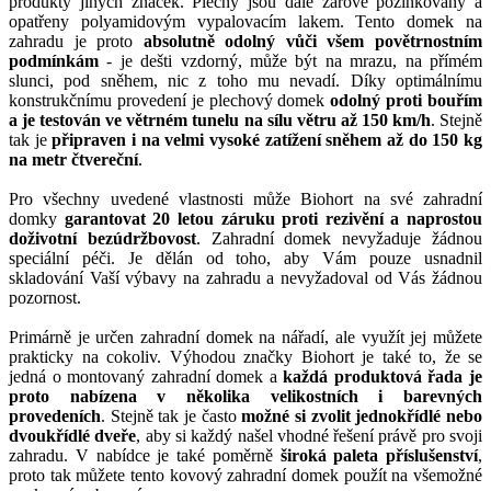
produkty jiných značek. Plechy jsou dále žárově pozinkovány a
opatřeny polyamidovým vypalovacím lakem. Tento domek na
zahradu je proto
absolutně odolný vůči všem povětrnostním
podmínkám
- je dešti vzdorný, může být na mrazu, na přímém
slunci, pod sněhem, nic z toho mu nevadí. Díky optimálnímu
konstrukčnímu provedení je plechový domek
odolný proti bouřím
a je testován ve větrném tunelu na sílu větru až 150 km/h
. Stejně
tak je
připraven i na velmi vysoké zatížení sněhem až do 150 kg
na metr čtvereční
.
Pro všechny uvedené vlastnosti může Biohort na své zahradní
domky
garantovat 20 letou záruku proti rezivění a naprostou
doživotní bezúdržbovost
. Zahradní domek nevyžaduje žádnou
speciální péči. Je dělán od toho, aby Vám pouze usnadnil
skladování Vaší výbavy na zahradu a nevyžadoval od Vás žádnou
pozornost.
Primárně je určen zahradní domek na nářadí, ale využít jej můžete
prakticky na cokoliv. Výhodou značky Biohort je také to, že se
jedná o montovaný zahradní domek a
každá produktová řada je
proto nabízena v několika velikostních i barevných
provedeních
. Stejně tak je často
možné si zvolit jednokřídlé nebo
dvoukřídlé dveře
, aby si každý našel vhodné řešení právě pro svoji
zahradu. V nabídce je také poměrně
široká paleta příslušenství
,
proto tak můžete tento kovový zahradní domek použít na všemožné