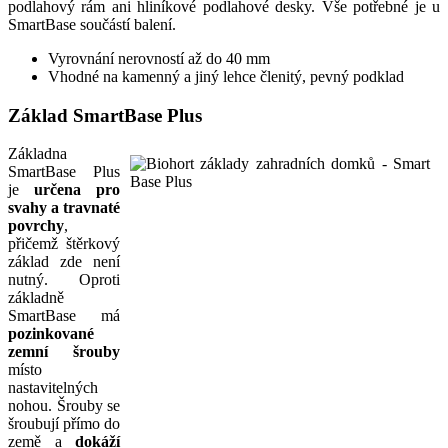
podlahový rám ani hliníkové podlahové desky. Vše potřebné je u
SmartBase součástí balení.
Vyrovnání nerovností až do 40 mm
Vhodné na kamenný a jiný lehce členitý, pevný podklad
Základ SmartBase Plus
Základna
SmartBase Plus
je
určena pro
svahy a travnaté
povrchy
,
přičemž štěrkový
základ zde není
nutný. Oproti
základně
SmartBase má
pozinkované
zemní šrouby
místo
nastavitelných
nohou. Šrouby se
šroubují přímo do
země a
dokáží