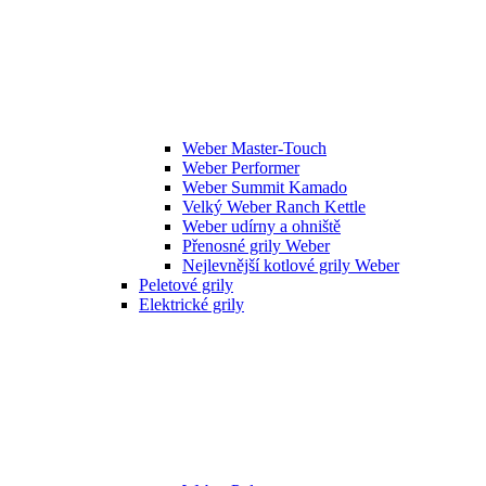
Weber Master-Touch
Weber Performer
Weber Summit Kamado
Velký Weber Ranch Kettle
Weber udírny a ohniště
Přenosné grily Weber
Nejlevnější kotlové grily Weber
Peletové grily
Elektrické grily