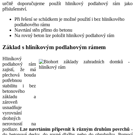
určitě doporučujeme použít hliníkový podlahový rám jako
příslušenství.
Při řešení se schůdkem je možné použití i bez hliníkového
podlahového rámu
Navrtání stěn přímo do betonu
Na rovný beton lze položit hliníkový podlahový rám
Základ s hliníkovým podlahovým rámem
Hliníkový
podlahový rám
zajistí, že má
plechová bouda
potřebnou
stabilitu i bez
betonového
základu a
zároveň
usnadňuje
vyrovnání
drobných
nerovností na
podlaze.
Lze navrtáním připevnit k různým druhům povrchů
-
do betonové desky, do rovné dlažby nebo do obrubníku. Pomocí