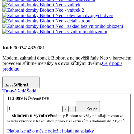
Kód:
9003414820081
Moderní zahradní domek Biohort z nejnovější řady Neo v barevném
provedení stříbrné metalízy a s dvoukřídlými dveřmi.
Celý popis
produktu
Stříbrná
Barva
Tmavě šedá
Šedá
113 099 Kč
Včetně DPH
-
+
Koupit
skladem u výrobce
Produkty Biohort se vždy odesílají rovnou ze
skladu výrobce v Rakouskou přímo k zákazníkům s dodáním do 2 týdnů
Platbu lze až o měsíc odložit i platit na splátky