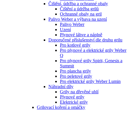
Čištění, údržba a ochranné obaly
Čištění a údržba grilů
Ochranné obaly na gril
Palivo Weber a výbava na uzení
Palivo Weber
Uzení
Plynové láhve a náplně
Doporučené příslušenství dle druhu grilu
Pro kotlové grily
Pro plynové a elektrické grily Weber
Q
Pro plynové grily Spirit, Genesis a
Summit
Pro plancha grily
Pro peletové grily
Pro elektrické grily Weber Lumin
Náhradní díly
Grily na dřevěné uhlí
Plynové grily
Elektrické grily
Grilovací koření a omáčky