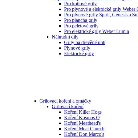
Pro kotlové grily
Pro plynové a elektrické grily Weber
Pro plynové grily Spirit, Genesis a S
Pro plancha grily
Pro peletové grily
Pro elektrické grily Weber Lumin
Náhradní díly
Grily na dřevěné uhlí
Plynové grily
Elektrické grily
Grilovací koření a omáčky
Grilovací koření
Koření Killer Hogs
Koření Kosmos Q
Koření Meathead's
Koření Meat Church
Koření Don Marco's