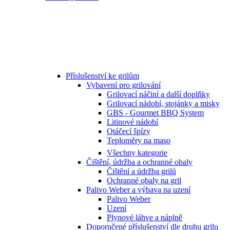
Příslušenství ke grilům
Vybavení pro grilování
Grilovací náčiní a další doplňky
Grilovací nádobí, stojánky a misky
GBS - Gourmet BBQ System
Litinové nádobí
Otáčecí špízy
Teploměry na maso
Všechny kategorie
Čištění, údržba a ochranné obaly
Čištění a údržba grilů
Ochranné obaly na gril
Palivo Weber a výbava na uzení
Palivo Weber
Uzení
Plynové láhve a náplně
Doporučené příslušenství dle druhu grilu