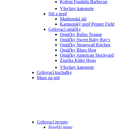
Koření Franklin Barbecue
Všechny kategorie
Sůl a pepř
Maldonská sůl
Kampotský pepř Pepper Field
Grilovací omáčky
Omáčky Rufus Teague
Omáčky Sweet Baby Ray's
Omáčky Stonewall Kitchen
Omáčky Blues Hog
Omáčky American Stockyard
Značka Killer Hogs
Všechny kategorie
Grilovací kuchařky
Maso na gril
Grilovací recepty
Hovězí maso