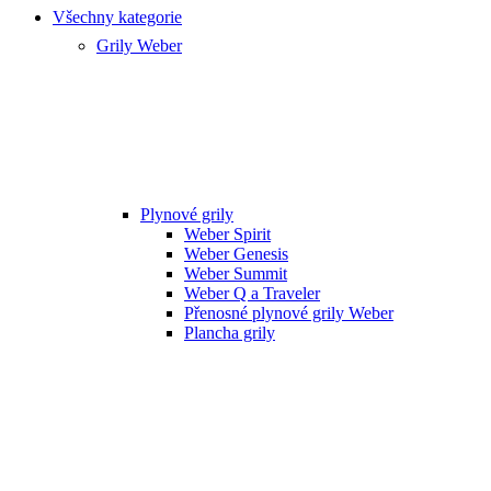
Všechny kategorie
Grily Weber
Plynové grily
Weber Spirit
Weber Genesis
Weber Summit
Weber Q a Traveler
Přenosné plynové grily Weber
Plancha grily