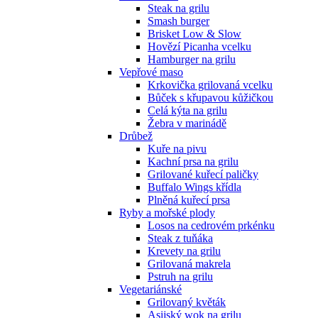
Steak na grilu
Smash burger
Brisket Low & Slow
Hovězí Picanha vcelku
Hamburger na grilu
Vepřové maso
Krkovička grilovaná vcelku
Bůček s křupavou kůžičkou
Celá kýta na grilu
Žebra v marinádě
Drůbež
Kuře na pivu
Kachní prsa na grilu
Grilované kuřecí paličky
Buffalo Wings křídla
Plněná kuřecí prsa
Ryby a mořské plody
Losos na cedrovém prkénku
Steak z tuňáka
Krevety na grilu
Grilovaná makrela
Pstruh na grilu
Vegetariánské
Grilovaný květák
Asijský wok na grilu