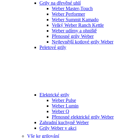
Grily na dřevěné uhlí
Weber Master-Touch
Weber Performer
Weber Summit Kamado
Velký Weber Ranch Kettle
Weber udírny a ohniště
Přenosné grily Weber
Nejlevnější kotlové grily Weber
Peletové grily
Elektrické grily
Weber Pulse
Weber Lumin
Weber Q
Přenosné elektrické grily Weber
Zahradní kuchyně Weber
Grily Weber v akci
Vše ke grilování