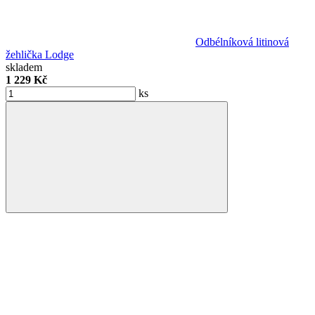
Odbélníková litinová
žehlička Lodge
skladem
1 229 Kč
ks