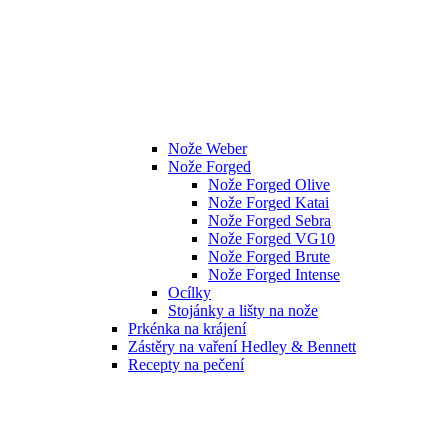
Nože Weber
Nože Forged
Nože Forged Olive
Nože Forged Katai
Nože Forged Sebra
Nože Forged VG10
Nože Forged Brute
Nože Forged Intense
Ocílky
Stojánky a lišty na nože
Prkénka na krájení
Zástěry na vaření Hedley & Bennett
Recepty na pečení