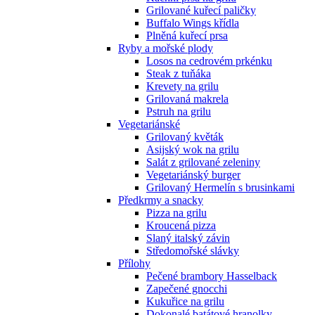
Grilované kuřecí paličky
Buffalo Wings křídla
Plněná kuřecí prsa
Ryby a mořské plody
Losos na cedrovém prkénku
Steak z tuňáka
Krevety na grilu
Grilovaná makrela
Pstruh na grilu
Vegetariánské
Grilovaný květák
Asijský wok na grilu
Salát z grilované zeleniny
Vegetariánský burger
Grilovaný Hermelín s brusinkami
Předkrmy a snacky
Pizza na grilu
Kroucená pizza
Slaný italský závin
Středomořské slávky
Přílohy
Pečené brambory Hasselback
Zapečené gnocchi
Kukuřice na grilu
Dokonalé batátové hranolky