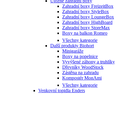
Úložné zahradní boxy
Zahradní boxy FreizeitBox
Zahradní boxy StyleBox
Zahradní boxy LoungeBox
Zahradní boxy HighBoard
Zahradní boxy StoreMax
Boxy na balkon Romeo
Všechny kategorie
Další produkty Biohort
Minigaráže
Boxy na popelnice
Vyvýšené záhony a truhlíky
Dřevníky WoodStock
Zástěna na zahradu
Kompostér MonAmi
Všechny kategorie
Venkovní topidla Enders