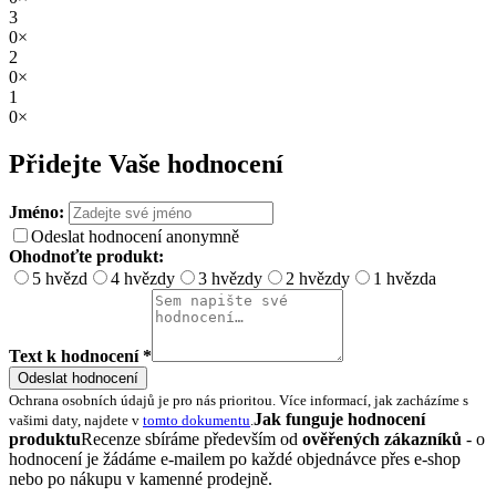
3
0×
2
0×
1
0×
Přidejte Vaše hodnocení
Jméno:
Odeslat hodnocení anonymně
Ohodnoťte produkt:
5 hvězd
4 hvězdy
3 hvězdy
2 hvězdy
1 hvězda
Text k hodnocení *
Odeslat hodnocení
Ochrana osobních údajů je pro nás prioritou. Více informací, jak zacházíme s
Jak funguje hodnocení
vašimi daty, najdete v
tomto dokumentu
.
produktu
Recenze sbíráme především od
ověřených zákazníků
- o
hodnocení je žádáme e-mailem po každé objednávce přes e-shop
nebo po nákupu v kamenné prodejně.