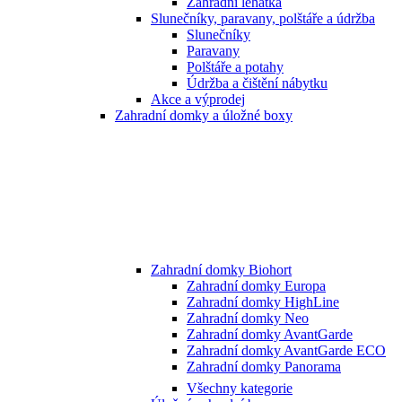
Zahradní lehátka
Slunečníky, paravany, polštáře a údržba
Slunečníky
Paravany
Polštáře a potahy
Údržba a čištění nábytku
Akce a výprodej
Zahradní domky a úložné boxy
Zahradní domky Biohort
Zahradní domky Europa
Zahradní domky HighLine
Zahradní domky Neo
Zahradní domky AvantGarde
Zahradní domky AvantGarde ECO
Zahradní domky Panorama
Všechny kategorie