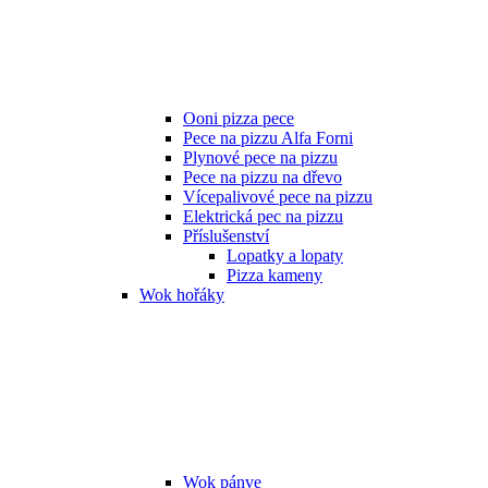
Ooni pizza pece
Pece na pizzu Alfa Forni
Plynové pece na pizzu
Pece na pizzu na dřevo
Vícepalivové pece na pizzu
Elektrická pec na pizzu
Příslušenství
Lopatky a lopaty
Pizza kameny
Wok hořáky
Wok pánve