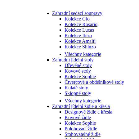
Zahradní sedací soupravy
Kolekce Gio
Kolekce Rosario
Kolekce Lucas
Kolekce Ibiza
Kolekce Amalfi
Kolekce Shinzo
Všechny kategorie
Zahradní jídelní stoly
Dřevěné stoly
Kovové stoly
Kolekce Sophie
Čtvercové a obdélníkové stoly
Kulaté stoly
Sklopné stoly
Všechny kategorie
Zahradní jídelní židle a křesla
Designové židle a křesla
Kovové židle
Kolekce Sophie
Polohovací židle
Stohovatelné židle