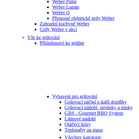
Weber Pulse
Weber Lumin
Weber Q
Přenosné elektrické grily Weber
Zahradní kuchyně Weber
Grily Weber v akci
Vše ke grilování
Příslušenství ke grilům
Vybavení pro grilování
Grilovací náčiní a další doplňky
Grilovací nádobí, stojánky a misky
GBS - Gourmet BBQ System
Litinové nádobí
Otáčecí špízy
Teploměry na maso
Všechny kategorie