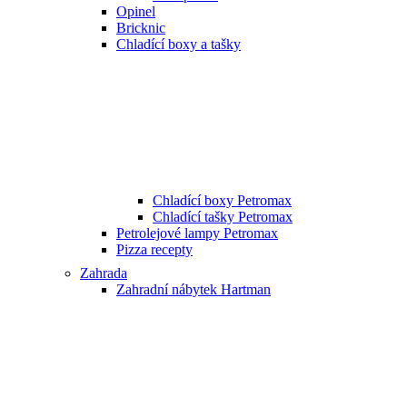
Opinel
Bricknic
Chladící boxy a tašky
Chladící boxy Petromax
Chladící tašky Petromax
Petrolejové lampy Petromax
Pizza recepty
Zahrada
Zahradní nábytek Hartman