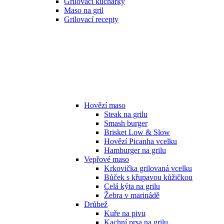
Grilovací kuchařky
Maso na gril
Grilovací recepty
Hovězí maso
Steak na grilu
Smash burger
Brisket Low & Slow
Hovězí Picanha vcelku
Hamburger na grilu
Vepřové maso
Krkovička grilovaná vcelku
Bůček s křupavou kůžičkou
Celá kýta na grilu
Žebra v marinádě
Drůbež
Kuře na pivu
Kachní prsa na grilu