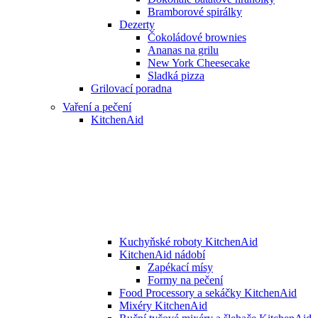
Bramborové spirálky
Dezerty
Čokoládové brownies
Ananas na grilu
New York Cheesecake
Sladká pizza
Grilovací poradna
Vaření a pečení
KitchenAid
Kuchyňské roboty KitchenAid
KitchenAid nádobí
Zapékací mísy
Formy na pečení
Food Processory a sekáčky KitchenAid
Mixéry KitchenAid