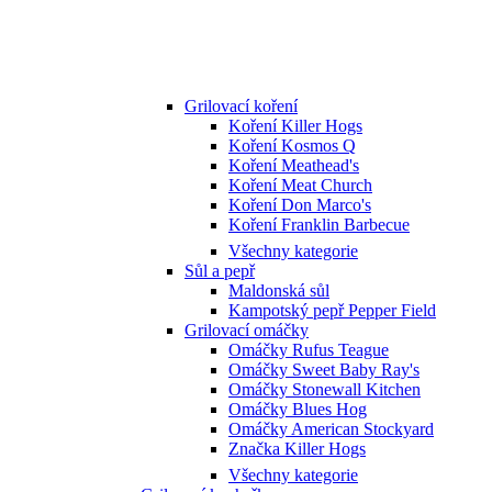
Grilovací koření
Koření Killer Hogs
Koření Kosmos Q
Koření Meathead's
Koření Meat Church
Koření Don Marco's
Koření Franklin Barbecue
Všechny kategorie
Sůl a pepř
Maldonská sůl
Kampotský pepř Pepper Field
Grilovací omáčky
Omáčky Rufus Teague
Omáčky Sweet Baby Ray's
Omáčky Stonewall Kitchen
Omáčky Blues Hog
Omáčky American Stockyard
Značka Killer Hogs
Všechny kategorie