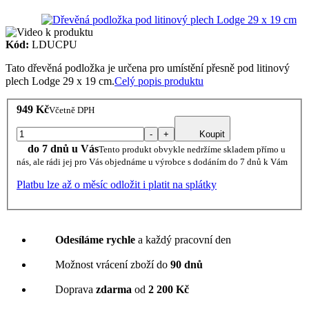
Kód:
LDUCPU
Tato dřevěná podložka je určena pro umístění přesně pod litinový
plech Lodge 29 x 19 cm.
Celý popis produktu
949 Kč
Včetně DPH
-
+
Koupit
do 7 dnů u Vás
Tento produkt obvykle nedržíme skladem přímo u
nás, ale rádi jej pro Vás objednáme u výrobce s dodáním do 7 dnů k Vám
Platbu lze až o měsíc odložit i platit na splátky
Odesíláme rychle
a každý pracovní den
Možnost vrácení zboží do
90 dnů
Doprava
zdarma
od
2 200 Kč