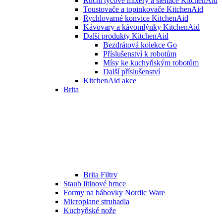
Ruční tyčové mixéry a šlehače KitchenAid
Toustovače a topinkovače KitchenAid
Rychlovarné konvice KitchenAid
Kávovary a kávomlýnky KitchenAid
Další produkty KitchenAid
Bezdrátová kolekce Go
Příslušenství k robotům
Mísy ke kuchyňským robotům
Další příslušenství
KitchenAid akce
Brita
Brita Filtry
Staub litinové hrnce
Formy na bábovky Nordic Ware
Microplane struhadla
Kuchyňské nože