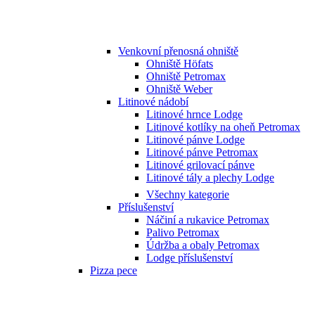
Venkovní přenosná ohniště
Ohniště Höfats
Ohniště Petromax
Ohniště Weber
Litinové nádobí
Litinové hrnce Lodge
Litinové kotlíky na oheň Petromax
Litinové pánve Lodge
Litinové pánve Petromax
Litinové grilovací pánve
Litinové tály a plechy Lodge
Všechny kategorie
Příslušenství
Náčiní a rukavice Petromax
Palivo Petromax
Údržba a obaly Petromax
Lodge příslušenství
Pizza pece