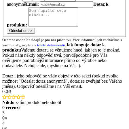
anonymně
Email:
Dotaz k
produktu:
Odeslat dotaz
Ochrana osobních údajů je pro nás prioritou. Více informací, jak zacházíme s
Jak funguje dotaz k
vašimi daty, najdete v
tomto dokumentu
.
produktu
Vašemu dotazu se věnujeme hned, jak jen to je možné.
Pokud nám někdy odpověď trvá, pravděpodobně pro Vás
ověřujeme podrobnější informace přímo od výrobce nebo
dodavatele. Nebojte ale, myslíme na Vás :).
Dotaz i jeho odpověď se vždy objeví v této sekci (pokud zvolíte
možnost "Odeslat dotaz anonymně", dotaz se zveřejní bez Vašeho
jména). Odpověď odesíláme i na Váš email.
0,0
/5
Nikdo
zatím produkt nehodnotil
0 recenzí
5
0×
4
0×