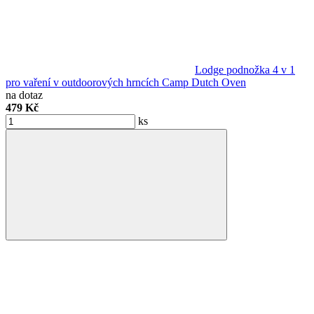
Lodge podnožka 4 v 1
pro vaření v outdoorových hrncích Camp Dutch Oven
na dotaz
479 Kč
ks