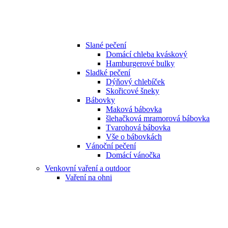
Slané pečení
Domácí chleba kváskový
Hamburgerové bulky
Sladké pečení
Dýňový chlebíček
Skořicové šneky
Bábovky
Maková bábovka
šlehačková mramorová bábovka
Tvarohová bábovka
Vše o bábovkách
Vánoční pečení
Domácí vánočka
Venkovní vaření a outdoor
Vaření na ohni