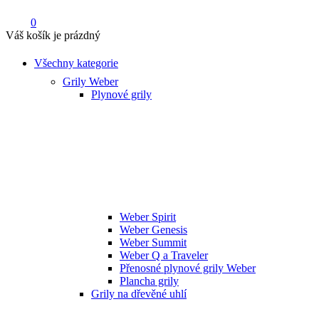
0
Váš košík je prázdný
Všechny kategorie
Grily Weber
Plynové grily
Weber Spirit
Weber Genesis
Weber Summit
Weber Q a Traveler
Přenosné plynové grily Weber
Plancha grily
Grily na dřevěné uhlí