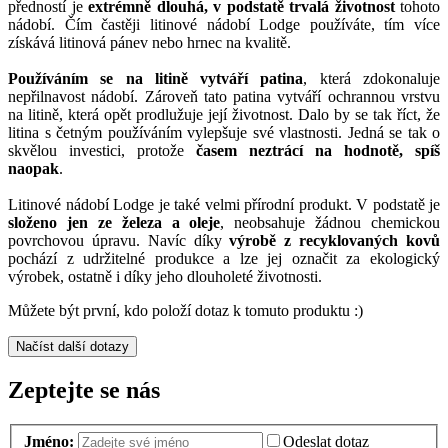
předností je
extrémně dlouhá, v podstatě trvalá životnost
tohoto
nádobí. Čím častěji litinové nádobí Lodge používáte, tím více
získává litinová pánev nebo hrnec na kvalitě.
Používáním se na litině vytváří patina
, která zdokonaluje
nepřilnavost nádobí. Zároveň tato patina vytváří ochrannou vrstvu
na litině, která opět prodlužuje její životnost. Dalo by se tak říct, že
litina s četným používáním vylepšuje své vlastnosti. Jedná se tak o
skvělou investici, protože
časem neztrácí na hodnotě, spíš
naopak
.
Litinové nádobí Lodge je také velmi přírodní produkt. V podstatě je
složeno jen ze železa a oleje
, neobsahuje žádnou chemickou
povrchovou úpravu. Navíc díky
výrobě z recyklovaných kovů
pochází z udržitelné produkce a lze jej označit za ekologický
výrobek, ostatně i díky jeho dlouholeté životnosti.
Můžete být první, kdo položí dotaz k tomuto produktu :)
Načíst další dotazy
Zeptejte se nás
Jméno:
Odeslat dotaz