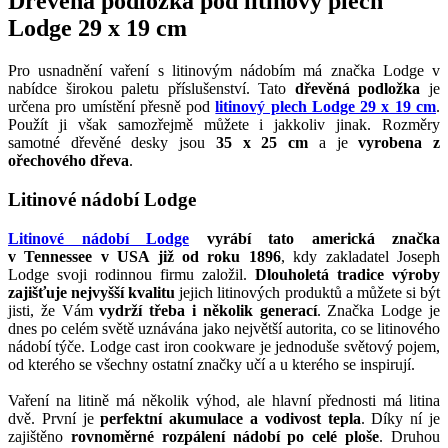
Dřevěná podložka pod litinový plech
Lodge 29 x 19 cm
Pro usnadnění vaření s litinovým nádobím má značka Lodge v
nabídce širokou paletu příslušenství. Tato
dřevěná podložka
je
určena pro umístění přesně pod
litinový plech Lodge 29 x 19 cm
.
Použít ji však samozřejmě můžete i jakkoliv jinak. Rozměry
samotné dřevěné desky jsou
35 x 25 cm
a je
vyrobena z
ořechového dřeva
.
Litinové nádobí Lodge
Litinové nádobí Lodge
vyrábí tato americká značka
v Tennessee v USA již od roku 1896
, kdy zakladatel Joseph
Lodge svoji rodinnou firmu založil.
Dlouholetá tradice výroby
zajišťuje nejvyšší kvalitu
jejich litinových produktů a můžete si být
jisti, že Vám
vydrží třeba i několik generací
. Značka Lodge je
dnes po celém světě uznávána jako největší autorita, co se litinového
nádobí týče. Lodge cast iron cookware je jednoduše světový pojem,
od kterého se všechny ostatní značky učí a u kterého se inspirují.
Vaření na litině má několik výhod, ale hlavní přednosti má litina
dvě. První je
perfektní akumulace a vodivost tepla
. Díky ní je
zajištěno
rovnoměrné rozpálení nádobí po celé ploše
. Druhou