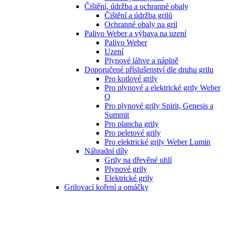
Čištění, údržba a ochranné obaly
Čištění a údržba grilů
Ochranné obaly na gril
Palivo Weber a výbava na uzení
Palivo Weber
Uzení
Plynové láhve a náplně
Doporučené příslušenství dle druhu grilu
Pro kotlové grily
Pro plynové a elektrické grily Weber
Q
Pro plynové grily Spirit, Genesis a
Summit
Pro plancha grily
Pro peletové grily
Pro elektrické grily Weber Lumin
Náhradní díly
Grily na dřevěné uhlí
Plynové grily
Elektrické grily
Grilovací koření a omáčky