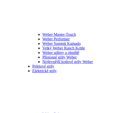
Weber Master-Touch
Weber Performer
Weber Summit Kamado
Velký Weber Ranch Kettle
Weber udírny a ohniště
Přenosné grily Weber
Nejlevnější kotlové grily Weber
Peletové grily
Elektrické grily