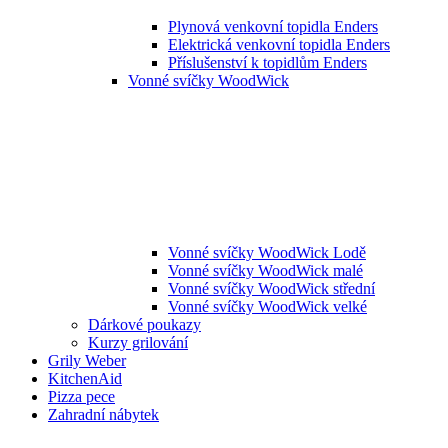
Plynová venkovní topidla Enders
Elektrická venkovní topidla Enders
Příslušenství k topidlům Enders
Vonné svíčky WoodWick
Vonné svíčky WoodWick Lodě
Vonné svíčky WoodWick malé
Vonné svíčky WoodWick střední
Vonné svíčky WoodWick velké
Dárkové poukazy
Kurzy grilování
Grily Weber
KitchenAid
Pizza pece
Zahradní nábytek