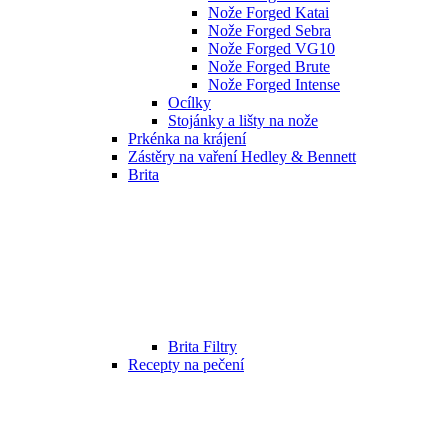
Nože Forged Katai
Nože Forged Sebra
Nože Forged VG10
Nože Forged Brute
Nože Forged Intense
Ocílky
Stojánky a lišty na nože
Prkénka na krájení
Zástěry na vaření Hedley & Bennett
Brita
Brita Filtry
Recepty na pečení