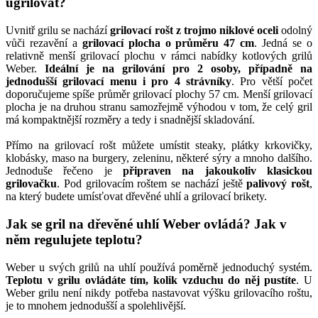
ugrilovat?
Uvnitř grilu se nachází
grilovací rošt z trojmo niklové oceli
odolný
vůči rezavění a
grilovací plocha o průměru 47 cm
. Jedná se o
relativně menší grilovací plochu v rámci nabídky kotlových grilů
Weber.
Ideální je na grilování pro 2 osoby, případně na
jednodušší grilovací menu i pro 4 strávníky
. Pro větší počet
doporučujeme spíše průměr grilovací plochy 57 cm. Menší grilovací
plocha je na druhou stranu samozřejmě výhodou v tom, že celý gril
má kompaktnější rozměry a tedy i snadnější skladování.
Přímo na grilovací rošt můžete umístit steaky, plátky krkovičky,
klobásky, maso na burgery, zeleninu, některé sýry a mnoho dalšího.
Jednoduše řečeno je
připraven na jakoukoliv klasickou
grilovačku
. Pod grilovacím roštem se nachází ještě
palivový rošt
,
na který budete umísťovat dřevěné uhlí a grilovací brikety.
Jak se gril na dřevěné uhlí Weber ovládá? Jak v
něm regulujete teplotu?
Weber u svých grilů na uhlí používá poměrně jednoduchý systém.
Teplotu v grilu ovládáte tím, kolik vzduchu do něj pustíte
. U
Weber grilu není nikdy potřeba nastavovat výšku grilovacího roštu,
je to mnohem jednodušší a spolehlivější.