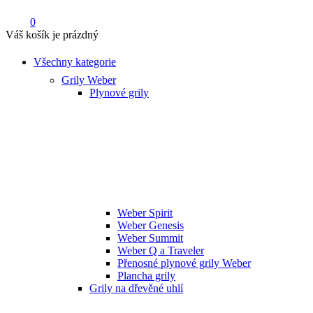
0
Váš košík je prázdný
Všechny kategorie
Grily Weber
Plynové grily
Weber Spirit
Weber Genesis
Weber Summit
Weber Q a Traveler
Přenosné plynové grily Weber
Plancha grily
Grily na dřevěné uhlí