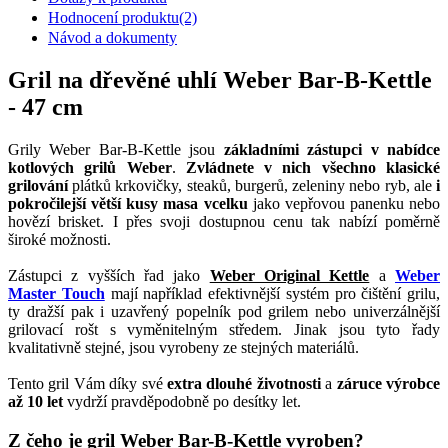
Hodnocení produktu
(2)
Návod a dokumenty
Gril na dřevěné uhlí Weber Bar-B-Kettle
- 47 cm
Grily Weber Bar-B-Kettle jsou
základními zástupci v nabídce
kotlových grilů Weber
.
Zvládnete v nich všechno klasické
grilování
plátků krkovičky, steaků, burgerů, zeleniny nebo ryb, ale
i
pokročilejší větší kusy masa vcelku
jako vepřovou panenku nebo
hovězí brisket. I přes svoji dostupnou cenu tak nabízí poměrně
široké možnosti.
Zástupci z vyšších řad jako
Weber Original Kettle
a
Weber
Master Touch
mají například efektivnější systém pro čištění grilu,
ty dražší pak i uzavřený popelník pod grilem nebo univerzálnější
grilovací rošt s vyměnitelným středem. Jinak jsou tyto řady
kvalitativně stejné, jsou vyrobeny ze stejných materiálů.
Tento gril Vám díky své
extra dlouhé životnosti
a
záruce výrobce
až 10 let
vydrží pravděpodobně po desítky let.
Z čeho je gril Weber Bar-B-Kettle vyroben?