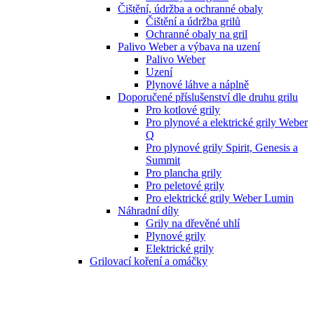
Čištění, údržba a ochranné obaly
Čištění a údržba grilů
Ochranné obaly na gril
Palivo Weber a výbava na uzení
Palivo Weber
Uzení
Plynové láhve a náplně
Doporučené příslušenství dle druhu grilu
Pro kotlové grily
Pro plynové a elektrické grily Weber
Q
Pro plynové grily Spirit, Genesis a
Summit
Pro plancha grily
Pro peletové grily
Pro elektrické grily Weber Lumin
Náhradní díly
Grily na dřevěné uhlí
Plynové grily
Elektrické grily
Grilovací koření a omáčky