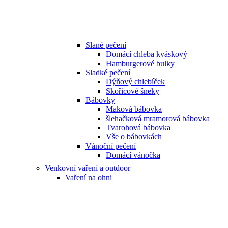
Slané pečení
Domácí chleba kváskový
Hamburgerové bulky
Sladké pečení
Dýňový chlebíček
Skořicové šneky
Bábovky
Maková bábovka
šlehačková mramorová bábovka
Tvarohová bábovka
Vše o bábovkách
Vánoční pečení
Domácí vánočka
Venkovní vaření a outdoor
Vaření na ohni