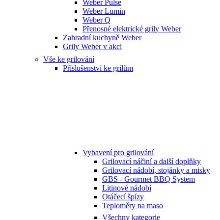
Weber Pulse
Weber Lumin
Weber Q
Přenosné elektrické grily Weber
Zahradní kuchyně Weber
Grily Weber v akci
Vše ke grilování
Příslušenství ke grilům
Vybavení pro grilování
Grilovací náčiní a další doplňky
Grilovací nádobí, stojánky a misky
GBS - Gourmet BBQ System
Litinové nádobí
Otáčecí špízy
Teploměry na maso
Všechny kategorie