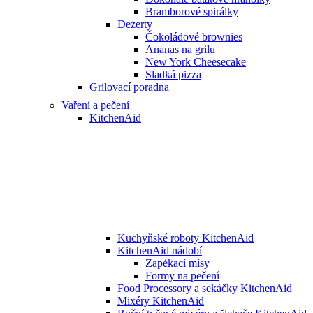
Bramborové spirálky
Dezerty
Čokoládové brownies
Ananas na grilu
New York Cheesecake
Sladká pizza
Grilovací poradna
Vaření a pečení
KitchenAid
Kuchyňské roboty KitchenAid
KitchenAid nádobí
Zapékací mísy
Formy na pečení
Food Processory a sekáčky KitchenAid
Mixéry KitchenAid