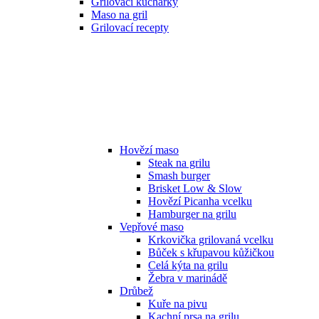
Grilovací kuchařky
Maso na gril
Grilovací recepty
Hovězí maso
Steak na grilu
Smash burger
Brisket Low & Slow
Hovězí Picanha vcelku
Hamburger na grilu
Vepřové maso
Krkovička grilovaná vcelku
Bůček s křupavou kůžičkou
Celá kýta na grilu
Žebra v marinádě
Drůbež
Kuře na pivu
Kachní prsa na grilu