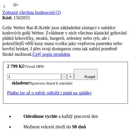
0×
1
Zobrazit všechna hodnocení (2)
Kód:
1502055
Grily Weber Bar-B-Kettle jsou základními zástupci v nabídce
kotlových grilů Weber. Zvládnete v nich všechno klasické grilování
plátků krkovičky, steaků, burgerů, zeleniny nebo ryb, ale i
pokročilejší větší kusy masa vcelku jako vepřovou panenku nebo
hovězí brisket. I přes svoji dostupnou cenu tak nabízí poměrně
široké možnosti.
Celý popis produktu
2 799 Kč
Včetně DPH
-
+
Koupit
skladem
Připraveno ihned k odeslání
Platbu lze až o měsíc odložit i platit na splátky
Odesíláme rychle
a každý pracovní den
Možnost vrácení zboží do
90 dnů