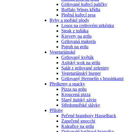
Grilované kuřecí paličky
Buffalo Wings křídla
Plněná kuřecí prsa
Ryby a mořské plody
Losos na cedrovém prkénku
Steak z tuňáka
Krevety na grilu
Grilovaná makrela
Pstruh na grilu
Vegetariánské
Grilovaný květák
Asijský wok na grilu
Salát z grilované zeleniny
Vegetariánský burger
Grilovaný Hermelín s brusinkami
Předkrmy a snacky
Pizza na grilu
Kroucená pizza
Slaný italský závin
Středomořské slávky
Přílohy
Pečené brambory Hasselback
Zapečené gnocchi
Kukuřice na grilu
Dokonalé batátové hranolky