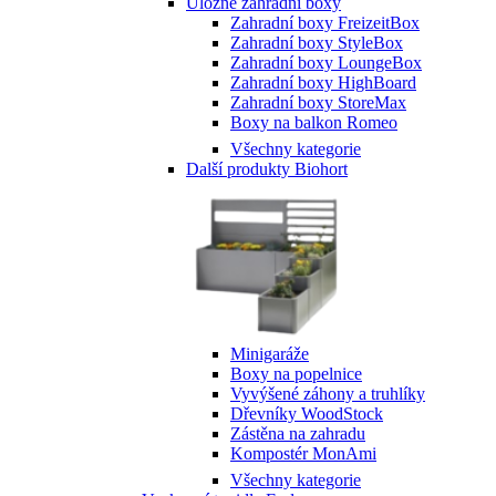
Úložné zahradní boxy
Zahradní boxy FreizeitBox
Zahradní boxy StyleBox
Zahradní boxy LoungeBox
Zahradní boxy HighBoard
Zahradní boxy StoreMax
Boxy na balkon Romeo
Všechny kategorie
Další produkty Biohort
Minigaráže
Boxy na popelnice
Vyvýšené záhony a truhlíky
Dřevníky WoodStock
Zástěna na zahradu
Kompostér MonAmi
Všechny kategorie