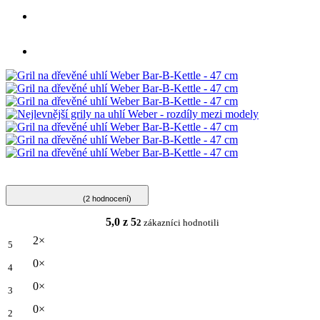
(2 hodnocení)
5,0 z 5
2
zákazníci hodnotili
2×
5
0×
4
0×
3
0×
2