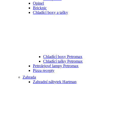
Opinel
Bricknic
Chladící boxy a tašky
Chladící boxy Petromax
Chladící tašky Petromax
Petrolejové lampy Petromax
Pizza recepty
Zahrada
Zahradní nábytek Hartman