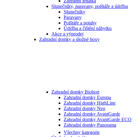
Zahradní lehátka
Slunečníky, paravany, polštáře a údržba
Slunečníky
Paravany
Polštáře a potahy
Údržba a čištění nábytku
Akce a výprodej
Zahradní domky a úložné boxy
Zahradní domky Biohort
Zahradní domky Europa
Zahradní domky HighLine
Zahradní domky Neo
Zahradní domky AvantGarde
Zahradní domky AvantGarde ECO
Zahradní domky Panorama
Všechny kategorie