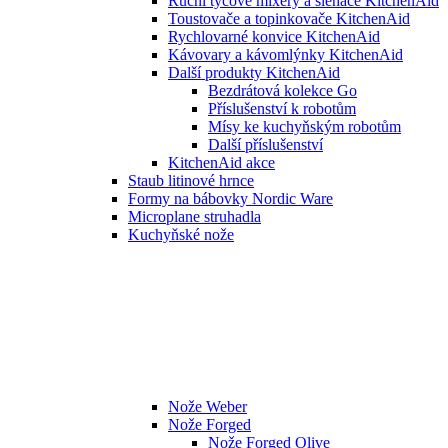
Ruční tyčové mixéry a šlehače KitchenAid
Toustovače a topinkovače KitchenAid
Rychlovarné konvice KitchenAid
Kávovary a kávomlýnky KitchenAid
Další produkty KitchenAid
Bezdrátová kolekce Go
Příslušenství k robotům
Mísy ke kuchyňským robotům
Další příslušenství
KitchenAid akce
Staub litinové hrnce
Formy na bábovky Nordic Ware
Microplane struhadla
Kuchyňské nože
Nože Weber
Nože Forged
Nože Forged Olive