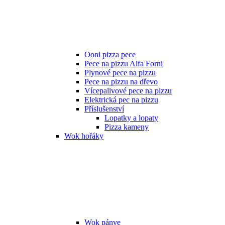
Ooni pizza pece
Pece na pizzu Alfa Forni
Plynové pece na pizzu
Pece na pizzu na dřevo
Vícepalivové pece na pizzu
Elektrická pec na pizzu
Příslušenství
Lopatky a lopaty
Pizza kameny
Wok hořáky
Wok pánve