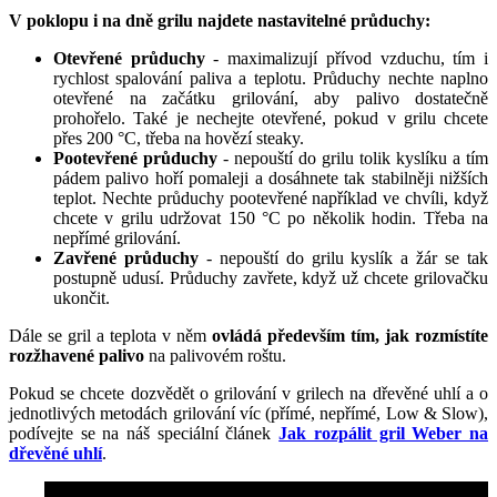
V poklopu i na dně grilu najdete nastavitelné průduchy:
Otevřené průduchy
- maximalizují přívod vzduchu, tím i
rychlost spalování paliva a teplotu. Průduchy nechte naplno
otevřené na začátku grilování, aby palivo dostatečně
prohořelo. Také je nechejte otevřené, pokud v grilu chcete
přes 200 °C, třeba na hovězí steaky.
Pootevřené průduchy
- nepouští do grilu tolik kyslíku a tím
pádem palivo hoří pomaleji a dosáhnete tak stabilněji nižších
teplot. Nechte průduchy pootevřené například ve chvíli, když
chcete v grilu udržovat 150 °C po několik hodin. Třeba na
nepřímé grilování.
Zavřené průduchy
- nepouští do grilu kyslík a žár se tak
postupně udusí. Průduchy zavřete, když už chcete grilovačku
ukončit.
Dále se gril a teplota v něm
ovládá především tím, jak rozmístíte
rozžhavené palivo
na palivovém roštu.
Pokud se chcete dozvědět o grilování v grilech na dřevěné uhlí a o
jednotlivých metodách grilování víc (přímé, nepřímé, Low & Slow),
podívejte se na náš speciální článek
Jak rozpálit gril Weber na
dřevěné uhlí
.