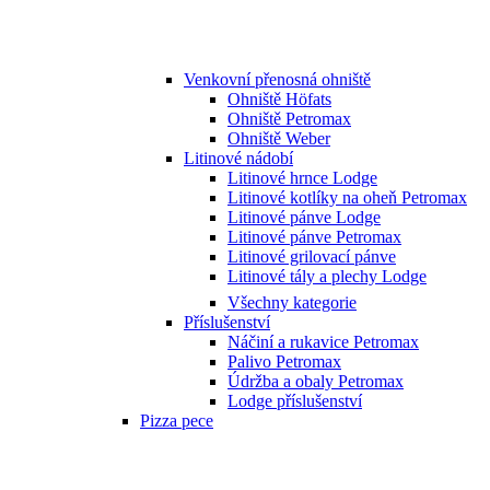
Venkovní přenosná ohniště
Ohniště Höfats
Ohniště Petromax
Ohniště Weber
Litinové nádobí
Litinové hrnce Lodge
Litinové kotlíky na oheň Petromax
Litinové pánve Lodge
Litinové pánve Petromax
Litinové grilovací pánve
Litinové tály a plechy Lodge
Všechny kategorie
Příslušenství
Náčiní a rukavice Petromax
Palivo Petromax
Údržba a obaly Petromax
Lodge příslušenství
Pizza pece