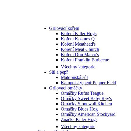
Grilovací koření
Koření Killer Hogs
Koření Kosmos Q
Koření Meathead's
Koření Meat Church
Koření Don Marco's
Koření Franklin Barbecue
Všechny kategorie
Sůl a pepř
Maldonská sůl
Kampotský pepř Pepper Field
Grilovací omáčky
Omáčky Rufus Teague
Omáčky Sweet Baby Ray's
Omáčky Stonewall Kitchen
Omáčky Blues Hog
Omáčky American Stockyard
Značka Killer Hogs
Všechny kategorie