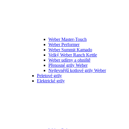
Weber Master-Touch
Weber Performer
Weber Summit Kamado
Velký Weber Ranch Kettle
Weber udírny a ohniště
Přenosné grily Weber
Nejlevnější kotlové grily Weber
Peletové grily
Elektrické grily