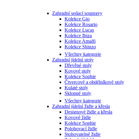
Zahradní sedací soupravy
Kolekce Gio
Kolekce Rosario
Kolekce Lucas
Kolekce Ibiza
Kolekce Amalfi
Kolekce Shinzo
Všechny kategorie
Zahradní jídelní stoly
Dřevěné stoly
Kovové stoly
Kolekce Sophie
Čtvercové a obdélníkové stoly
Kulaté stoly
Sklopné stoly
Všechny kategorie
Zahradní jídelní židle a křesla
Designové židle a křesla
Kovové židle
Kolekce Sophie
Polohovací židle
Stohovatelné židle