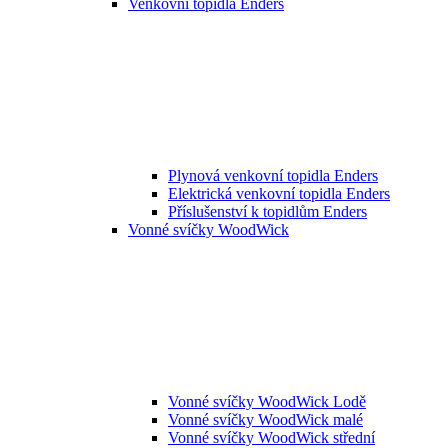
Venkovní topidla Enders
Plynová venkovní topidla Enders
Elektrická venkovní topidla Enders
Příslušenství k topidlům Enders
Vonné svíčky WoodWick
Vonné svíčky WoodWick Lodě
Vonné svíčky WoodWick malé
Vonné svíčky WoodWick střední