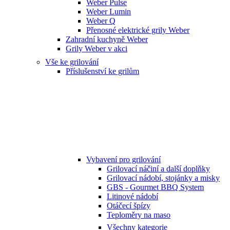
Weber Pulse
Weber Lumin
Weber Q
Přenosné elektrické grily Weber
Zahradní kuchyně Weber
Grily Weber v akci
Vše ke grilování
Příslušenství ke grilům
Vybavení pro grilování
Grilovací náčiní a další doplňky
Grilovací nádobí, stojánky a misky
GBS - Gourmet BBQ System
Litinové nádobí
Otáčecí špízy
Teploměry na maso
Všechny kategorie