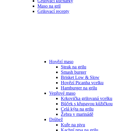
Grilovací kuchařky
Maso na gril
Grilovací recepty
Hovězí maso
Steak na grilu
Smash burger
Brisket Low & Slow
Hovězí Picanha vcelku
Hamburger na grilu
Vepřové maso
Krkovička grilovaná vcelku
Bůček s křupavou kůžičkou
Celá kýta na grilu
Žebra v marinádě
Drůbež
Kuře na pivu
Kachní prsa na grilu