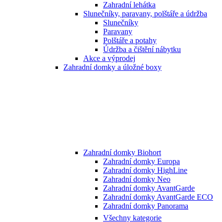
Zahradní lehátka
Slunečníky, paravany, polštáře a údržba
Slunečníky
Paravany
Polštáře a potahy
Údržba a čištění nábytku
Akce a výprodej
Zahradní domky a úložné boxy
Zahradní domky Biohort
Zahradní domky Europa
Zahradní domky HighLine
Zahradní domky Neo
Zahradní domky AvantGarde
Zahradní domky AvantGarde ECO
Zahradní domky Panorama
Všechny kategorie