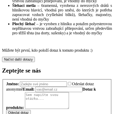
vrstvou zabraňující přilepování, je vhodný do myčky
Šlehací metla
– 6ramenná, vyrobena z nerezových drátů s
hliníkovou hlavicí, vhodná pro směsi, do kterých je potřeba
zapracovat vzduch (vyšlehání bílků), šlehačky, majonézy,
není vhodná do myčky
Plochý šlehač
– je vyroben z hliníku a potažen polyesterovou
nepřilnavou vrstvou zabraňující přilepování, určen především
pro těžší těsta (na dorty, sušenky) a je vhodný do myčky
Můžete být první, kdo položí dotaz k tomuto produktu :)
Načíst další dotazy
Zeptejte se nás
Jméno:
Odeslat dotaz
anonymně
Email:
Dotaz k
produktu:
Odeslat dotaz