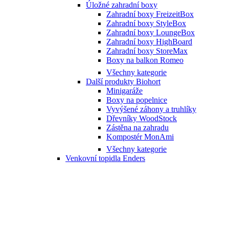
Úložné zahradní boxy
Zahradní boxy FreizeitBox
Zahradní boxy StyleBox
Zahradní boxy LoungeBox
Zahradní boxy HighBoard
Zahradní boxy StoreMax
Boxy na balkon Romeo
Všechny kategorie
Další produkty Biohort
Minigaráže
Boxy na popelnice
Vyvýšené záhony a truhlíky
Dřevníky WoodStock
Zástěna na zahradu
Kompostér MonAmi
Všechny kategorie
Venkovní topidla Enders