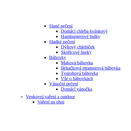
Slané pečení
Domácí chleba kváskový
Hamburgerové bulky
Sladké pečení
Dýňový chlebíček
Skořicové šneky
Bábovky
Maková bábovka
šlehačková mramorová bábovka
Tvarohová bábovka
Vše o bábovkách
Vánoční pečení
Domácí vánočka
Venkovní vaření a outdoor
Vaření na ohni