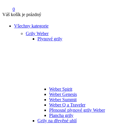
0
Váš košík je prázdný
Všechny kategorie
Grily Weber
Plynové grily
Weber Spirit
Weber Genesis
Weber Summit
Weber Q a Traveler
Přenosné plynové grily Weber
Plancha grily
Grily na dřevěné uhlí