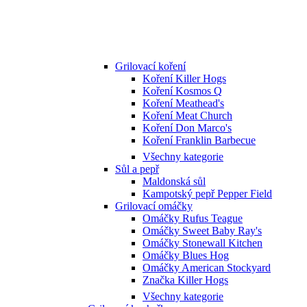
Grilovací koření
Koření Killer Hogs
Koření Kosmos Q
Koření Meathead's
Koření Meat Church
Koření Don Marco's
Koření Franklin Barbecue
Všechny kategorie
Sůl a pepř
Maldonská sůl
Kampotský pepř Pepper Field
Grilovací omáčky
Omáčky Rufus Teague
Omáčky Sweet Baby Ray's
Omáčky Stonewall Kitchen
Omáčky Blues Hog
Omáčky American Stockyard
Značka Killer Hogs
Všechny kategorie