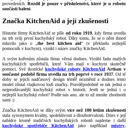
provedeních.
Rozdíl je pouze v příslušenství, které je u robotu
součástí balení
.
Značka KitchenAid a její zkušenosti
Historie firmy KitchenAid se píše
od roku 1919
, kdy firma uvedla
na trh svůj první kuchyňský robot. Díky tomu, že se o něm ihned
mluvilo jako o „
the best kitchen aid
“ (v překladu nejlepší
pomocník v kuchyni), vznikl i název značky KitchenAid.
A svým kořenům zůstala firma věrná dodnes. Vyrábí řadu malých
kuchyňských spotřebičů, které Vám mají v kuchyni skutečně
pomoci. Své ikonické
kuchyňské roboty KitchenAid
Artisan v
současné podobě firma uvedla na trh poprvé v roce 1937
. Od té
doby se jejich nadčasový design téměř nezměnil a dodnes tento
model zůstal vlajkovou lodí značky. Pravděpodobně se tak jedná o
nejprodávanější kuchyňský robot v historii. Jestli se jedná i o
nejlepší kuchyňský robot? Podle nás ano, ale to už musíte zhodnotit
sami :)
Značka KitchenAid se díky svým
více než 100 letům zkušeností
stala synonymem kvality, spolehlivosti a dlouhotrvalosti. Dnes v její
nabídce kromě tradičních kuchyňských robotů najdeme i další
kuchyňské spotřebiče KitchenAid
jako například
mixéry
,