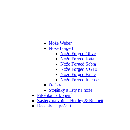
Nože Weber
Nože Forged
Nože Forged Olive
Nože Forged Katai
Nože Forged Sebra
Nože Forged VG10
Nože Forged Brute
Nože Forged Intense
Ocílky
Stojánky a lišty na nože
Prkénka na krájení
Zástěry na vaření Hedley & Bennett
Recepty na pečení