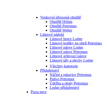
Venkovní přenosná ohniště
Ohniště Höfats
Ohniště Petromax
Ohniště Weber
Litinové nádobí
Litinové hrnce Lodge
Litinové kotlíky na oheň Petromax
Litinové pánve Lodge
Litinové pánve Petromax
Litinové grilovací pánve
Litinové tály a plechy Lodge
Všechny kategorie
Příslušenství
Náčiní a rukavice Petromax
Palivo Petromax
Údržba a obaly Petromax
Lodge příslušenství
Pizza pece