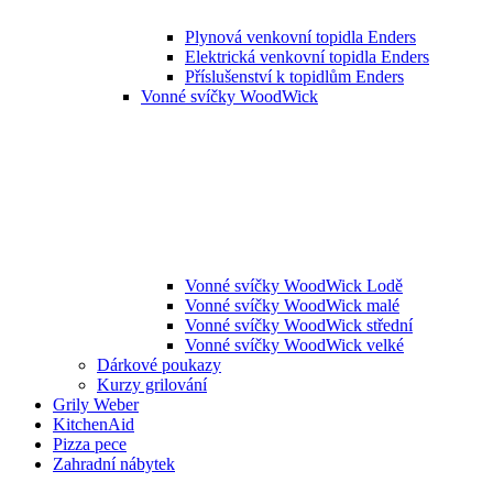
Plynová venkovní topidla Enders
Elektrická venkovní topidla Enders
Příslušenství k topidlům Enders
Vonné svíčky WoodWick
Vonné svíčky WoodWick Lodě
Vonné svíčky WoodWick malé
Vonné svíčky WoodWick střední
Vonné svíčky WoodWick velké
Dárkové poukazy
Kurzy grilování
Grily Weber
KitchenAid
Pizza pece
Zahradní nábytek