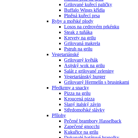
Grilované kuřecí paličky
Buffalo Wings křídla
Plněná kuřecí prsa
Ryby a mořské plody
Losos na cedrovém prkénku
Steak z tuňáka
Krevety na grilu
Grilovaná makrela
Pstruh na grilu
Vegetariánské
Grilovaný květák
Asijský wok na grilu
Salát z grilované zeleniny
Vegetariánský burger
Grilovaný Hermelín s brusinkami
Předkrmy a snacky
Pizza na grilu
Kroucená pizza
Slaný italský závin
Středomořské slávky
Přílohy
Pečené brambory Hasselback
Zapečené gnocchi
Kukuřice na grilu
Dokonalé batátové hranolky