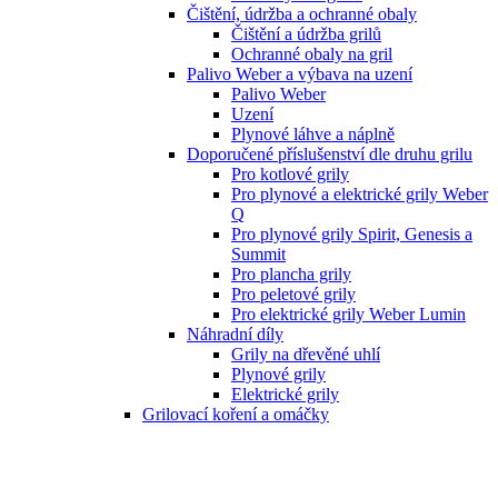
Čištění, údržba a ochranné obaly
Čištění a údržba grilů
Ochranné obaly na gril
Palivo Weber a výbava na uzení
Palivo Weber
Uzení
Plynové láhve a náplně
Doporučené příslušenství dle druhu grilu
Pro kotlové grily
Pro plynové a elektrické grily Weber
Q
Pro plynové grily Spirit, Genesis a
Summit
Pro plancha grily
Pro peletové grily
Pro elektrické grily Weber Lumin
Náhradní díly
Grily na dřevěné uhlí
Plynové grily
Elektrické grily
Grilovací koření a omáčky