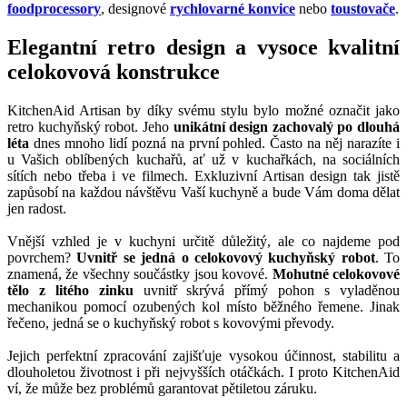
foodprocessory
, designové
rychlovarné konvice
nebo
toustovače
.
Elegantní retro design a vysoce kvalitní
celokovová konstrukce
KitchenAid Artisan by díky svému stylu bylo možné označit jako
retro kuchyňský robot. Jeho
unikátní design zachovalý po dlouhá
léta
dnes mnoho lidí pozná na první pohled. Často na něj narazíte i
u Vašich oblíbených kuchařů, ať už v kuchařkách, na sociálních
sítích nebo třeba i ve filmech. Exkluzivní Artisan design tak jistě
zapůsobí na každou návštěvu Vaší kuchyně a bude Vám doma dělat
jen radost.
Vnější vzhled je v kuchyni určitě důležitý, ale co najdeme pod
povrchem?
Uvnitř se jedná o celokovový kuchyňský robot
. To
znamená, že všechny součástky jsou kovové.
Mohutné celokovové
tělo z litého zinku
uvnitř skrývá přímý pohon s vyladěnou
mechanikou pomocí ozubených kol místo běžného řemene. Jinak
řečeno, jedná se o kuchyňský robot s kovovými převody.
Jejich perfektní zpracování zajišťuje vysokou účinnost, stabilitu a
dlouholetou životnost i při nejvyšších otáčkách. I proto KitchenAid
ví, že může bez problémů garantovat pětiletou záruku.