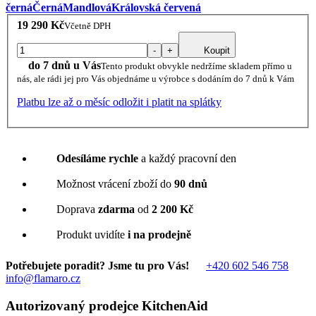
černá
Černá
Mandlová
Královská červená
19 290 Kč
Včetně DPH
-
+
Koupit
do 7 dnů u Vás
Tento produkt obvykle nedržíme skladem přímo u
nás, ale rádi jej pro Vás objednáme u výrobce s dodáním do 7 dnů k Vám
Platbu lze až o měsíc odložit i platit na splátky
Odesíláme rychle
a každý pracovní den
Možnost vrácení zboží do
90 dnů
Doprava
zdarma
od
2 200 Kč
Produkt uvidíte
i na prodejně
Potřebujete poradit? Jsme tu pro Vás!
+420 602 546 758
info@flamaro.cz
Autorizovaný prodejce KitchenAid