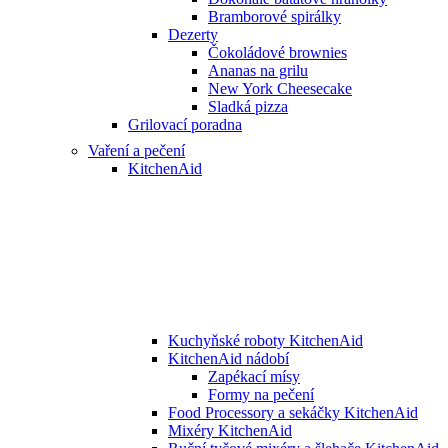
Bramborové spirálky
Dezerty
Čokoládové brownies
Ananas na grilu
New York Cheesecake
Sladká pizza
Grilovací poradna
Vaření a pečení
KitchenAid
Kuchyňské roboty KitchenAid
KitchenAid nádobí
Zapékací mísy
Formy na pečení
Food Processory a sekáčky KitchenAid
Mixéry KitchenAid