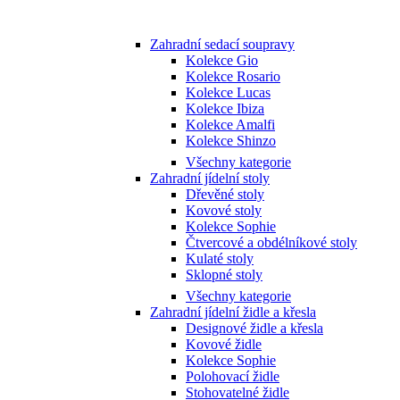
Zahradní sedací soupravy
Kolekce Gio
Kolekce Rosario
Kolekce Lucas
Kolekce Ibiza
Kolekce Amalfi
Kolekce Shinzo
Všechny kategorie
Zahradní jídelní stoly
Dřevěné stoly
Kovové stoly
Kolekce Sophie
Čtvercové a obdélníkové stoly
Kulaté stoly
Sklopné stoly
Všechny kategorie
Zahradní jídelní židle a křesla
Designové židle a křesla
Kovové židle
Kolekce Sophie
Polohovací židle
Stohovatelné židle