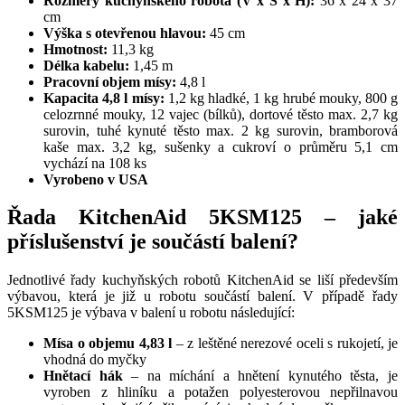
Rozměry kuchyňského robota (V x Š x H):
36 x 24 x 37
cm
Výška s otevřenou hlavou:
45 cm
Hmotnost:
11,3 kg
Délka kabelu:
1,45 m
Pracovní objem mísy:
4,8 l
Kapacita 4,8 l mísy:
1,2 kg hladké, 1 kg hrubé mouky, 800 g
celozrnné mouky, 12 vajec (bílků), dortové těsto max. 2,7 kg
surovin, tuhé kynuté těsto max. 2 kg surovin, bramborová
kaše max. 3,2 kg, sušenky a cukroví o průměru 5,1 cm
vychází na 108 ks
Vyrobeno v USA
Řada KitchenAid 5KSM125 – jaké
příslušenství je součástí balení?
Jednotlivé řady kuchyňských robotů KitchenAid se liší především
výbavou, která je již u robotu součástí balení. V případě řady
5KSM125 je výbava v balení u robotu následující:
Mísa o objemu 4,83 l
– z leštěné nerezové oceli s rukojetí, je
vhodná do myčky
Hnětací hák
– na míchání a hnětení kynutého těsta, je
vyroben z hliníku a potažen polyesterovou nepřilnavou