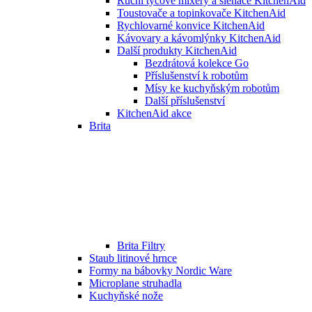
Ruční tyčové mixéry a šlehače KitchenAid
Toustovače a topinkovače KitchenAid
Rychlovarné konvice KitchenAid
Kávovary a kávomlýnky KitchenAid
Další produkty KitchenAid
Bezdrátová kolekce Go
Příslušenství k robotům
Mísy ke kuchyňským robotům
Další příslušenství
KitchenAid akce
Brita
Brita Filtry
Staub litinové hrnce
Formy na bábovky Nordic Ware
Microplane struhadla
Kuchyňské nože