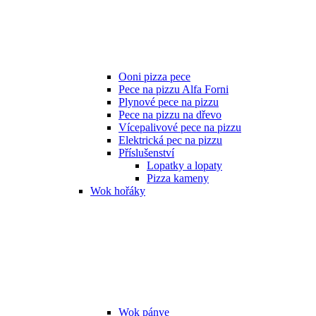
Ooni pizza pece
Pece na pizzu Alfa Forni
Plynové pece na pizzu
Pece na pizzu na dřevo
Vícepalivové pece na pizzu
Elektrická pec na pizzu
Příslušenství
Lopatky a lopaty
Pizza kameny
Wok hořáky
Wok pánve