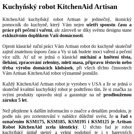
Kuchyňský robot KitchenAid Artisan
KitchenAid kuchyňský robot Artisan je jedinečný, ikonický
pomocník do kuchyně, který Vám nejen
ušetří spoustu času a
práce při pečení i vaření
, ale zároveň se díky svému designu stane
exkluzivním doplňkem Vaší domácnosti
.
Oproti klasické ruční práci Vám Artisan robot do kuchyně skutečně
zajistí znatelnou úsporu času a Vy si tak budete moci vaření a pečení
více užít. Ať už se jedná o klasické
míchání a hnětení těsta,
šlehání, zpracování zeleniny, mletí masa, přípravu těstovin nebo
třeba výrobu domácích klobásek
, při všech těchto činnostech
Vám Artisan KitchenAid robot významně pomůže.
Každý KitchenAid Artisan robot je vyroben v USA a že se jedná o
skutečně kvalitní kuchyňský robot je podtrženo tím, že si značka za
svými produkty opravdu stojí a garantuje na ně
prodlouženou
záruku 5 let
.
Než přejdeme k dalším informacím o značce a detailům produktu, je
podle nás pro zorientování v nabídce důležité uvést, že
u řad s
označením KSM175, KSM185, KSM195 i KSM125 je Artisan
Robot KitchenAid zcela identický
. U těchto řad je robot
kuchyňský úplně stejný a velmi podobný je i v barevných