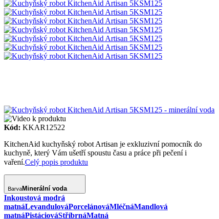
Kód:
KKAR12522
KitchenAid kuchyňský robot Artisan je exkluzivní pomocník do
kuchyně, který Vám ušetří spoustu času a práce při pečení i
vaření.
Celý popis produktu
Minerální voda
Barva
Inkoustová modrá
matná
Levandulová
Porcelánová
Mléčná
Mandlová
matná
Pistáciová
Stříbrná
Matná