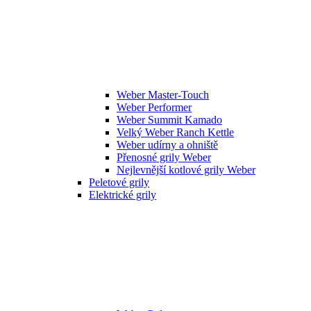
Weber Master-Touch
Weber Performer
Weber Summit Kamado
Velký Weber Ranch Kettle
Weber udírny a ohniště
Přenosné grily Weber
Nejlevnější kotlové grily Weber
Peletové grily
Elektrické grily