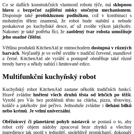
Co se dalších konstrukčních vlastností robotu týče, má
sklopnou
hlavu
a
bezpečné zajištění misky otočným mechanismem
.
Disponuje také
protiskluznou podložkou
, což v kombinaci s
mohutným tělem znamená, že robot bude stabilní a nebude
poskakovat po kuchyňské desce, ať už zvolíte výkon jakýkoliv.
Nakonec je také potřeba říci, že
zaoblený tvar robota umožňuje
jeho snadné čištění
.
Většina produktů KitchenAid je mimochodem
dostupná v různých
barvách
. Nejčastěji je ve světě uvidíte v tradiční červené, mandlové
a černé. KitchenAid ale vyrábí a postupně obměňuje také různé
trendy barvy a někdy nabízí i limitované edice.
Multifunkční kuchyňský robot
Kuchyňský robot KitchenAid zastane několik tradičních funkcí.
Hravě zvládne
hnětení všech druhů těsta od lehčích po těžší
.
Vyrobí pro Vás bez problémů těsto na chleba, pizzu, těstoviny,
koláče a jakékoliv jiné pečivo. Jednoduše zvládne i
šlehání bílků
nebo krémů
.
Je velmi univerzální
.
Oběžnicový či planetární pohyb nástavců
se postará o to, aby
robot celý objem nádoby zpracoval beze zbytků a všechny
ingredience tak spojil v jednolitý, spolehlivě promíchaný, dokonalý