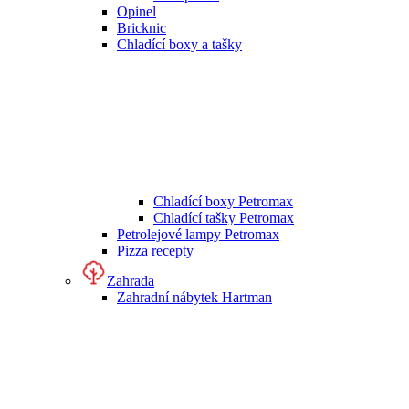
Opinel
Bricknic
Chladící boxy a tašky
Chladící boxy Petromax
Chladící tašky Petromax
Petrolejové lampy Petromax
Pizza recepty
Zahrada
Zahradní nábytek Hartman