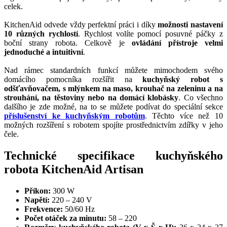
celek.
KitchenAid odvede vždy perfektní práci i díky
možnosti nastavení
10 různých rychlostí
. Rychlost volíte pomocí posuvné páčky z
boční strany robota. Celkově je
ovládání přístroje velmi
jednoduché a intuitivní
.
Nad rámec standardních funkcí můžete mimochodem svého
domácího pomocníka rozšířit na
kuchyňský robot s
odšťavňovačem, s mlýnkem na maso, krouhač na zeleninu a na
strouhání, na těstoviny nebo na domácí klobásky
. Co všechno
dalšího je zde možné, na to se můžete podívat do speciální sekce
příslušenství ke kuchyňským robotům
. Těchto více než 10
možných rozšíření s robotem spojíte prostřednictvím zdířky v jeho
čele.
Technické specifikace kuchyňského
robota KitchenAid Artisan
Příkon:
300 W
Napětí:
220 – 240 V
Frekvence:
50/60 Hz
Počet otáček za minutu:
58 – 220