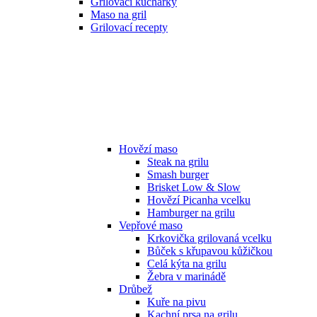
Grilovací kuchařky
Maso na gril
Grilovací recepty
Hovězí maso
Steak na grilu
Smash burger
Brisket Low & Slow
Hovězí Picanha vcelku
Hamburger na grilu
Vepřové maso
Krkovička grilovaná vcelku
Bůček s křupavou kůžičkou
Celá kýta na grilu
Žebra v marinádě
Drůbež
Kuře na pivu
Kachní prsa na grilu