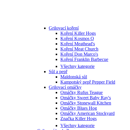
Grilovací koření
Koření Killer Hogs
Koření Kosmos Q
Koření Meathead's
Koření Meat Church
Koření Don Marco's
Koření Franklin Barbecue
Všechny kategorie
Sůl a pepř
Maldonská sůl
Kampotský pepř Pepper Field
Grilovací omáčky
Omáčky Rufus Teague
Omáčky Sweet Baby Ray's
Omáčky Stonewall Kitchen
Omáčky Blues Hog
Omáčky American Stockyard
Značka Killer Hogs
Všechny kategorie