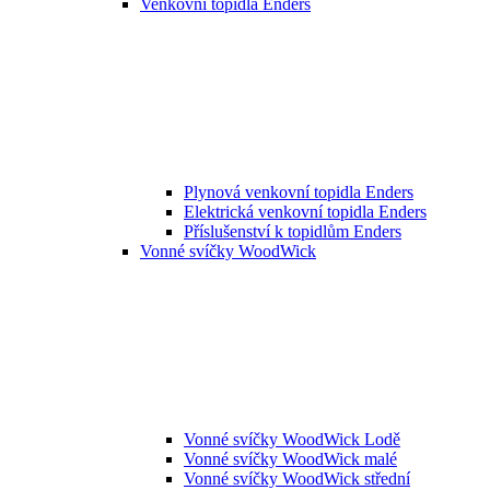
Venkovní topidla Enders
Plynová venkovní topidla Enders
Elektrická venkovní topidla Enders
Příslušenství k topidlům Enders
Vonné svíčky WoodWick
Vonné svíčky WoodWick Lodě
Vonné svíčky WoodWick malé
Vonné svíčky WoodWick střední