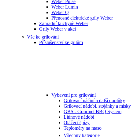
Weber Pulse
Weber Lumin
Weber Q
Přenosné elektrické grily Weber
Zahradní kuchyně Weber
Grily Weber v akci
Vše ke grilování
Příslušenství ke grilům
Vybavení pro grilování
Grilovací náčiní a další doplňky
Grilovací nádobí, stojánky a misky
GBS - Gourmet BBQ System
Litinové nádobí
Otáčecí špízy
Teploměry na maso
Všechny kategorie