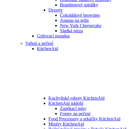
Bramborové spirálky
Dezerty
Čokoládové brownies
Ananas na grilu
New York Cheesecake
Sladká pizza
Grilovací poradna
Vaření a pečení
KitchenAid
Kuchyňské roboty KitchenAid
KitchenAid nádobí
Zapékací mísy
Formy na pečení
Food Processory a sekáčky KitchenAid
Mixéry KitchenAid