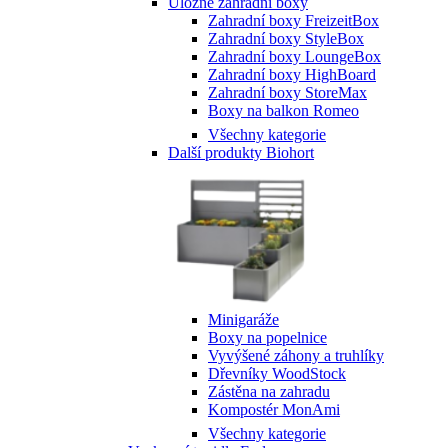
Úložné zahradní boxy
Zahradní boxy FreizeitBox
Zahradní boxy StyleBox
Zahradní boxy LoungeBox
Zahradní boxy HighBoard
Zahradní boxy StoreMax
Boxy na balkon Romeo
Všechny kategorie
Další produkty Biohort
Minigaráže
Boxy na popelnice
Vyvýšené záhony a truhlíky
Dřevníky WoodStock
Zástěna na zahradu
Kompostér MonAmi
Všechny kategorie