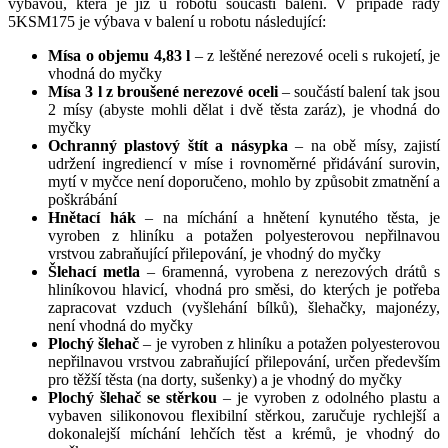
výbavou, která je již u robotu součástí balení. V případě řady
5KSM175 je výbava v balení u robotu následující:
Mísa o objemu 4,83 l
– z leštěné nerezové oceli s rukojetí, je
vhodná do myčky
Mísa 3 l z broušené nerezové oceli
– součástí balení tak jsou
2 mísy (abyste mohli dělat i dvě těsta zaráz), je vhodná do
myčky
Ochranný plastový štít a násypka
– na obě mísy, zajistí
udržení ingrediencí v míse i rovnoměrné přidávání surovin,
mytí v myčce není doporučeno, mohlo by způsobit zmatnění a
poškrábání
Hnětací hák
– na míchání a hnětení kynutého těsta, je
vyroben z hliníku a potažen polyesterovou nepřilnavou
vrstvou zabraňující přilepování, je vhodný do myčky
Šlehací metla
– 6ramenná, vyrobena z nerezových drátů s
hliníkovou hlavicí, vhodná pro směsi, do kterých je potřeba
zapracovat vzduch (vyšlehání bílků), šlehačky, majonézy,
není vhodná do myčky
Plochý šlehač
– je vyroben z hliníku a potažen polyesterovou
nepřilnavou vrstvou zabraňující přilepování, určen především
pro těžší těsta (na dorty, sušenky) a je vhodný do myčky
Plochý šlehač se stěrkou
– je vyroben z odolného plastu a
vybaven silikonovou flexibilní stěrkou, zaručuje rychlejší a
dokonalejší míchání lehčích těst a krémů, je vhodný do