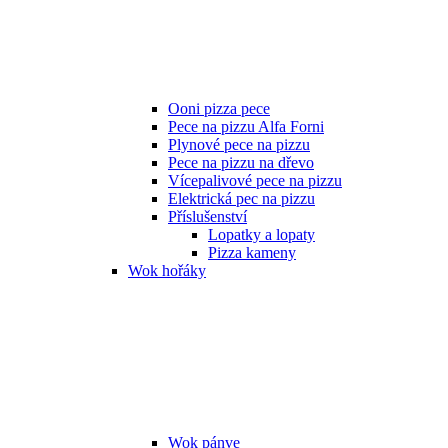
Ooni pizza pece
Pece na pizzu Alfa Forni
Plynové pece na pizzu
Pece na pizzu na dřevo
Vícepalivové pece na pizzu
Elektrická pec na pizzu
Příslušenství
Lopatky a lopaty
Pizza kameny
Wok hořáky
Wok pánve