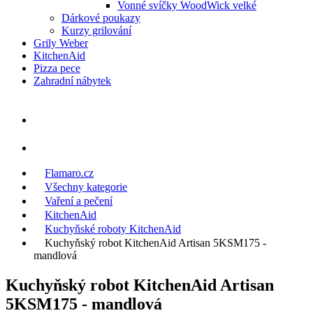
Vonné svíčky WoodWick velké
Dárkové poukazy
Kurzy grilování
Grily Weber
KitchenAid
Pizza pece
Zahradní nábytek
Flamaro.cz
Všechny kategorie
Vaření a pečení
KitchenAid
Kuchyňské roboty KitchenAid
Kuchyňský robot KitchenAid Artisan 5KSM175 -
mandlová
Kuchyňský robot KitchenAid Artisan
5KSM175 - mandlová