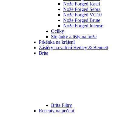
Nože Forged Katai
Nože Forged Sebra
Nože Forged VG10
Nože Forged Brute
Nože Forged Intense
Ocílky
Stojánky a lišty na nože
Prkénka na krájení
Zástěry na vaření Hedley & Bennett
Brita
Brita Filtry
Recepty na pečení