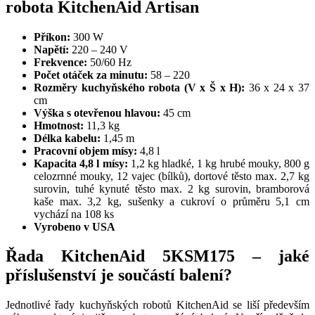
robota KitchenAid Artisan
Příkon:
300 W
Napětí:
220 – 240 V
Frekvence:
50/60 Hz
Počet otáček za minutu:
58 – 220
Rozměry kuchyňského robota (V x Š x H):
36 x 24 x 37
cm
Výška s otevřenou hlavou:
45 cm
Hmotnost:
11,3 kg
Délka kabelu:
1,45 m
Pracovní objem mísy:
4,8 l
Kapacita 4,8 l mísy:
1,2 kg hladké, 1 kg hrubé mouky, 800 g
celozrnné mouky, 12 vajec (bílků), dortové těsto max. 2,7 kg
surovin, tuhé kynuté těsto max. 2 kg surovin, bramborová
kaše max. 3,2 kg, sušenky a cukroví o průměru 5,1 cm
vychází na 108 ks
Vyrobeno v USA
Řada KitchenAid 5KSM175 – jaké
příslušenství je součástí balení?
Jednotlivé řady kuchyňských robotů KitchenAid se liší především