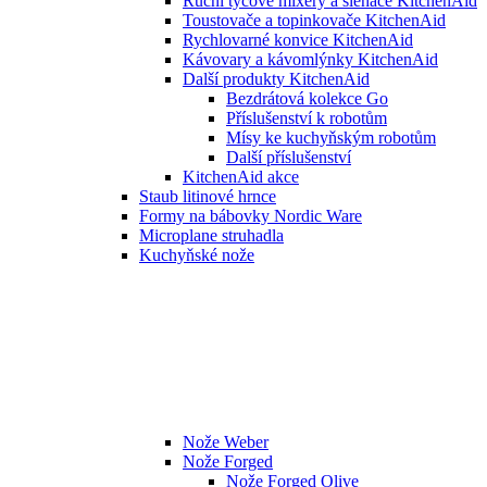
Ruční tyčové mixéry a šlehače KitchenAid
Toustovače a topinkovače KitchenAid
Rychlovarné konvice KitchenAid
Kávovary a kávomlýnky KitchenAid
Další produkty KitchenAid
Bezdrátová kolekce Go
Příslušenství k robotům
Mísy ke kuchyňským robotům
Další příslušenství
KitchenAid akce
Staub litinové hrnce
Formy na bábovky Nordic Ware
Microplane struhadla
Kuchyňské nože
Nože Weber
Nože Forged
Nože Forged Olive