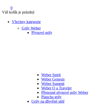
0
Váš košík je prázdný
Všechny kategorie
Grily Weber
Plynové grily
Weber Spirit
Weber Genesis
Weber Summit
Weber Q a Traveler
Přenosné plynové grily Weber
Plancha grily
Grily na dřevěné uhlí