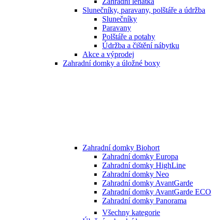
Zahradní lehátka
Slunečníky, paravany, polštáře a údržba
Slunečníky
Paravany
Polštáře a potahy
Údržba a čištění nábytku
Akce a výprodej
Zahradní domky a úložné boxy
Zahradní domky Biohort
Zahradní domky Europa
Zahradní domky HighLine
Zahradní domky Neo
Zahradní domky AvantGarde
Zahradní domky AvantGarde ECO
Zahradní domky Panorama
Všechny kategorie