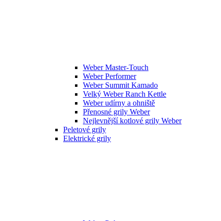
Weber Master-Touch
Weber Performer
Weber Summit Kamado
Velký Weber Ranch Kettle
Weber udírny a ohniště
Přenosné grily Weber
Nejlevnější kotlové grily Weber
Peletové grily
Elektrické grily