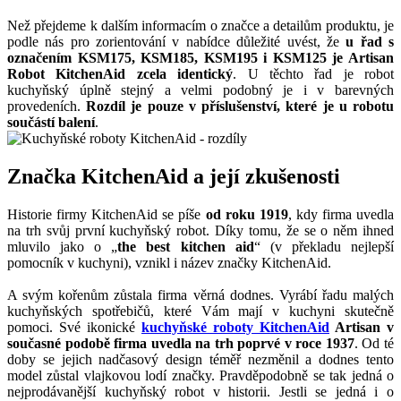
Než přejdeme k dalším informacím o značce a detailům produktu, je
podle nás pro zorientování v nabídce důležité uvést, že
u řad s
označením KSM175, KSM185, KSM195 i KSM125 je Artisan
Robot KitchenAid zcela identický
. U těchto řad je robot
kuchyňský úplně stejný a velmi podobný je i v barevných
provedeních.
Rozdíl je pouze v příslušenství, které je u robotu
součástí balení
.
Značka KitchenAid a její zkušenosti
Historie firmy KitchenAid se píše
od roku 1919
, kdy firma uvedla
na trh svůj první kuchyňský robot. Díky tomu, že se o něm ihned
mluvilo jako o „
the best kitchen aid
“ (v překladu nejlepší
pomocník v kuchyni), vznikl i název značky KitchenAid.
A svým kořenům zůstala firma věrná dodnes. Vyrábí řadu malých
kuchyňských spotřebičů, které Vám mají v kuchyni skutečně
pomoci. Své ikonické
kuchyňské roboty KitchenAid
Artisan v
současné podobě firma uvedla na trh poprvé v roce 1937
. Od té
doby se jejich nadčasový design téměř nezměnil a dodnes tento
model zůstal vlajkovou lodí značky. Pravděpodobně se tak jedná o
nejprodávanější kuchyňský robot v historii. Jestli se jedná i o