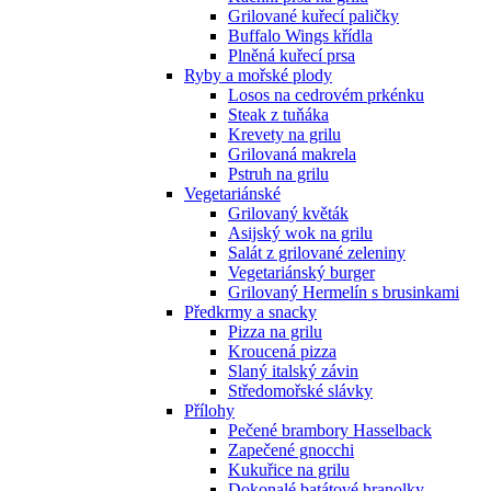
Grilované kuřecí paličky
Buffalo Wings křídla
Plněná kuřecí prsa
Ryby a mořské plody
Losos na cedrovém prkénku
Steak z tuňáka
Krevety na grilu
Grilovaná makrela
Pstruh na grilu
Vegetariánské
Grilovaný květák
Asijský wok na grilu
Salát z grilované zeleniny
Vegetariánský burger
Grilovaný Hermelín s brusinkami
Předkrmy a snacky
Pizza na grilu
Kroucená pizza
Slaný italský závin
Středomořské slávky
Přílohy
Pečené brambory Hasselback
Zapečené gnocchi
Kukuřice na grilu
Dokonalé batátové hranolky