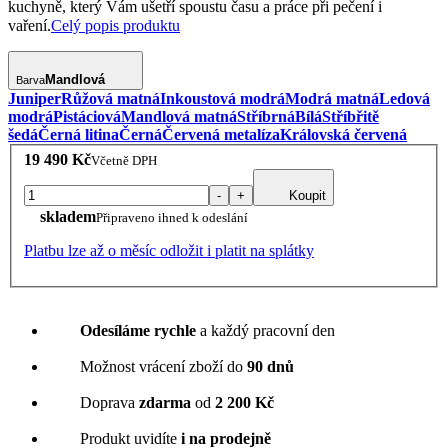
kuchyně, který Vám ušetří spoustu času a práce při pečení i
vaření.
Celý popis produktu
Mandlová
Barva
Juniper
Růžová matná
Inkoustová modrá
Modrá matná
Ledová
modrá
Pistáciová
Mandlová matná
Stříbrná
Bílá
Stříbřitě
šedá
Černá litina
Černá
Červená metalíza
Královská červená
19 490 Kč
Včetně DPH
-
+
Koupit
skladem
Připraveno ihned k odeslání
Platbu lze až o měsíc odložit i platit na splátky
Odesíláme rychle
a každý pracovní den
Možnost vrácení zboží do
90 dnů
Doprava
zdarma
od
2 200 Kč
Produkt uvidíte
i na prodejně