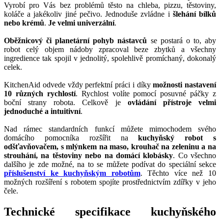
Vyrobí pro Vás bez problémů těsto na chleba, pizzu, těstoviny,
koláče a jakékoliv jiné pečivo. Jednoduše zvládne i
šlehání bílků
nebo krémů
.
Je velmi univerzální
.
Oběžnicový či planetární pohyb nástavců
se postará o to, aby
robot celý objem nádoby zpracoval beze zbytků a všechny
ingredience tak spojil v jednolitý, spolehlivě promíchaný, dokonalý
celek.
KitchenAid odvede vždy perfektní práci i díky
možnosti nastavení
10 různých rychlostí
. Rychlost volíte pomocí posuvné páčky z
boční strany robota. Celkově je
ovládání přístroje velmi
jednoduché a intuitivní
.
Nad rámec standardních funkcí můžete mimochodem svého
domácího pomocníka rozšířit na
kuchyňský robot s
odšťavňovačem, s mlýnkem na maso, krouhač na zeleninu a na
strouhání, na těstoviny nebo na domácí klobásky
. Co všechno
dalšího je zde možné, na to se můžete podívat do speciální sekce
příslušenství ke kuchyňským robotům
. Těchto více než 10
možných rozšíření s robotem spojíte prostřednictvím zdířky v jeho
čele.
Technické specifikace kuchyňského