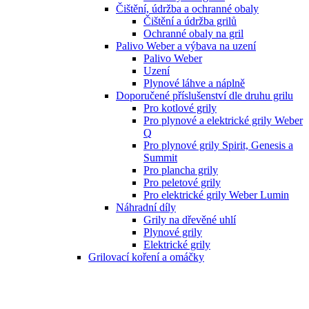
Čištění, údržba a ochranné obaly
Čištění a údržba grilů
Ochranné obaly na gril
Palivo Weber a výbava na uzení
Palivo Weber
Uzení
Plynové láhve a náplně
Doporučené příslušenství dle druhu grilu
Pro kotlové grily
Pro plynové a elektrické grily Weber
Q
Pro plynové grily Spirit, Genesis a
Summit
Pro plancha grily
Pro peletové grily
Pro elektrické grily Weber Lumin
Náhradní díly
Grily na dřevěné uhlí
Plynové grily
Elektrické grily
Grilovací koření a omáčky