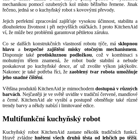
mechanikou pomocí ozubených kol místo běžného řemene. Jinak
řečeno, jedná se o kuchyňský robot s kovovými převody.
Jejich perfektní zpracování zajišťuje vysokou účinnost, stabilitu a
dlouholetou životnost i při nejvyšších otáčkách. I proto KitchenAid
ví, že může bez problémů garantovat pětiletou záruku.
Co se dalších konstrukčních vlastností robotu týče, má
sklopnou
hlavu
a
bezpečné zajištění misky otočným mechanismem
.
Disponuje také
protiskluznou podložkou
, což v kombinaci s
mohutným tělem znamená, že robot bude stabilní a nebude
poskakovat po kuchyňské desce, ať už zvolíte výkon jakýkoliv.
Nakonec je také potřeba říci, že
zaoblený tvar robota umožňuje
jeho snadné čištění
.
Většina produktů KitchenAid je mimochodem
dostupná v různých
barvách
. Nejčastěji je ve světě uvidíte v tradiční červené, mandlové
a černé. KitchenAid ale vyrábí a postupně obměňuje také různé
trendy barvy a někdy nabízí i limitované edice.
Multifunkční kuchyňský robot
Kuchyňský robot KitchenAid zastane několik tradičních funkcí.
Hravě zvládne
hnětení všech druhů těsta od lehčích po těžší
.