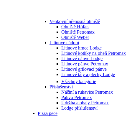
Venkovní přenosná ohniště
Ohniště Höfats
Ohniště Petromax
Ohniště Weber
Litinové nádobí
Litinové hrnce Lodge
Litinové kotlíky na oheň Petromax
Litinové pánve Lodge
Litinové pánve Petromax
Litinové grilovací pánve
Litinové tály a plechy Lodge
Všechny kategorie
Příslušenství
Náčiní a rukavice Petromax
Palivo Petromax
Údržba a obaly Petromax
Lodge příslušenství
Pizza pece