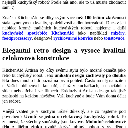
nejlepší kuchyňský robot? Podle nás ano, ale to už musíte zhodnotit
sami :)
Značka KitchenAid se díky svým
více než 100 letům zkušeností
stala synonymem kvality, spolehlivosti a dlouhotrvalosti. Dnes v její
nabídce kromě tradičních kuchyňských robotů najdeme i další
kuchyňské spotřebiče KitchenAid
jako například
mixéry
,
foodprocessory
, designové
rychlovarné konvice
nebo
toustovače
.
Elegantní retro design a vysoce kvalitní
celokovová konstrukce
KitchenAid Artisan by díky svému stylu bylo možné označit jako
retro kuchyňský robot. Jeho
unikátní design zachovalý po dlouhá
léta
dnes mnoho lidí pozná na první pohled. Často na něj narazíte i
u Vašich oblíbených kuchařů, ať už v kuchařkách, na sociálních
sítích nebo třeba i ve filmech. Exkluzivní Artisan design tak jistě
zapůsobí na každou návštěvu Vaší kuchyně a bude Vám doma dělat
jen radost.
Vnější vzhled je v kuchyni určitě důležitý, ale co najdeme pod
povrchem?
Uvnitř se jedná o celokovový kuchyňský robot
. To
znamená, že všechny součástky jsou kovové.
Mohutné celokovové
tělo z litého zinku
uvnitř skrývá přímý pohon s vyladěnou