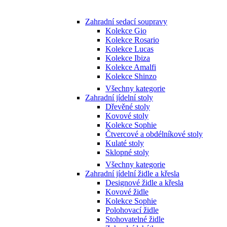
Zahradní sedací soupravy
Kolekce Gio
Kolekce Rosario
Kolekce Lucas
Kolekce Ibiza
Kolekce Amalfi
Kolekce Shinzo
Všechny kategorie
Zahradní jídelní stoly
Dřevěné stoly
Kovové stoly
Kolekce Sophie
Čtvercové a obdélníkové stoly
Kulaté stoly
Sklopné stoly
Všechny kategorie
Zahradní jídelní židle a křesla
Designové židle a křesla
Kovové židle
Kolekce Sophie
Polohovací židle
Stohovatelné židle