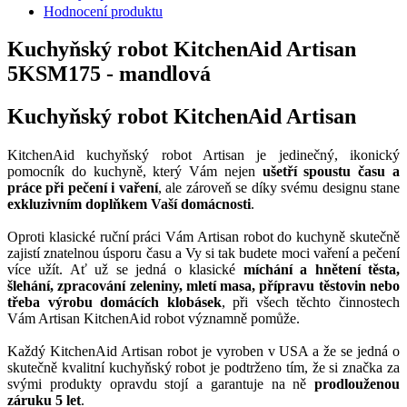
Hodnocení produktu
Kuchyňský robot KitchenAid Artisan
5KSM175 - mandlová
Kuchyňský robot KitchenAid Artisan
KitchenAid kuchyňský robot Artisan je jedinečný, ikonický
pomocník do kuchyně, který Vám nejen
ušetří spoustu času a
práce při pečení i vaření
, ale zároveň se díky svému designu stane
exkluzivním doplňkem Vaší domácnosti
.
Oproti klasické ruční práci Vám Artisan robot do kuchyně skutečně
zajistí znatelnou úsporu času a Vy si tak budete moci vaření a pečení
více užít. Ať už se jedná o klasické
míchání a hnětení těsta,
šlehání, zpracování zeleniny, mletí masa, přípravu těstovin nebo
třeba výrobu domácích klobásek
, při všech těchto činnostech
Vám Artisan KitchenAid robot významně pomůže.
Každý KitchenAid Artisan robot je vyroben v USA a že se jedná o
skutečně kvalitní kuchyňský robot je podtrženo tím, že si značka za
svými produkty opravdu stojí a garantuje na ně
prodlouženou
záruku 5 let
.