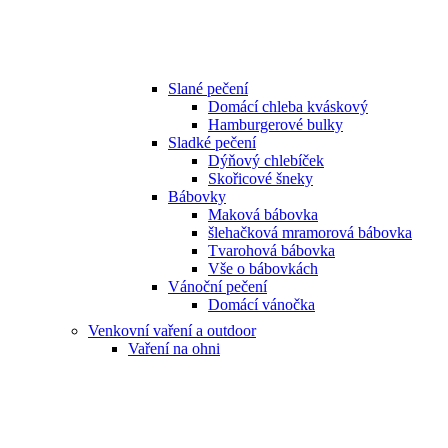
Slané pečení
Domácí chleba kváskový
Hamburgerové bulky
Sladké pečení
Dýňový chlebíček
Skořicové šneky
Bábovky
Maková bábovka
šlehačková mramorová bábovka
Tvarohová bábovka
Vše o bábovkách
Vánoční pečení
Domácí vánočka
Venkovní vaření a outdoor
Vaření na ohni