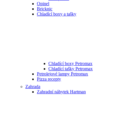
Opinel
Bricknic
Chladící boxy a tašky
Chladící boxy Petromax
Chladící tašky Petromax
Petrolejové lampy Petromax
Pizza recepty
Zahrada
Zahradní nábytek Hartman