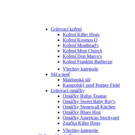
Grilovací koření
Koření Killer Hogs
Koření Kosmos Q
Koření Meathead's
Koření Meat Church
Koření Don Marco's
Koření Franklin Barbecue
Všechny kategorie
Sůl a pepř
Maldonská sůl
Kampotský pepř Pepper Field
Grilovací omáčky
Omáčky Rufus Teague
Omáčky Sweet Baby Ray's
Omáčky Stonewall Kitchen
Omáčky Blues Hog
Omáčky American Stockyard
Značka Killer Hogs
Všechny kategorie