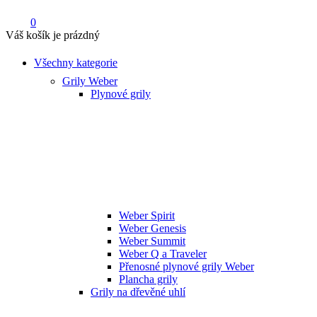
0
Váš košík je prázdný
Všechny kategorie
Grily Weber
Plynové grily
Weber Spirit
Weber Genesis
Weber Summit
Weber Q a Traveler
Přenosné plynové grily Weber
Plancha grily
Grily na dřevěné uhlí