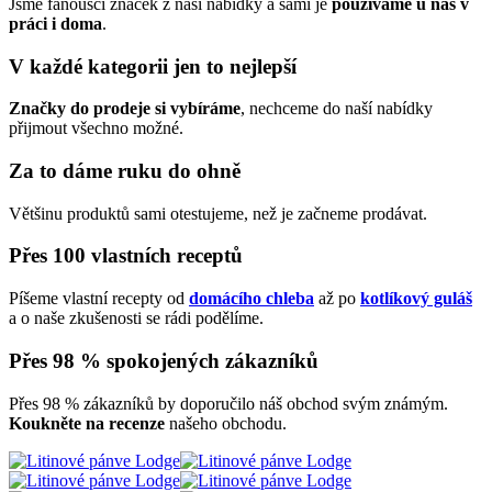
Jsme fanoušci značek z naší nabídky a sami je
používáme u nás v
práci i doma
.
V každé kategorii jen to nejlepší
Značky do prodeje si vybíráme
, nechceme do naší nabídky
přijmout všechno možné.
Za to dáme ruku do ohně
Většinu produktů sami otestujeme, než je začneme prodávat.
Přes 100 vlastních receptů
Píšeme vlastní recepty od
domácího chleba
až po
kotlíkový guláš
a o naše zkušenosti se rádi podělíme.
Přes 98 % spokojených zákazníků
Přes 98 % zákazníků by doporučilo náš obchod svým známým.
Koukněte na recenze
našeho obchodu.