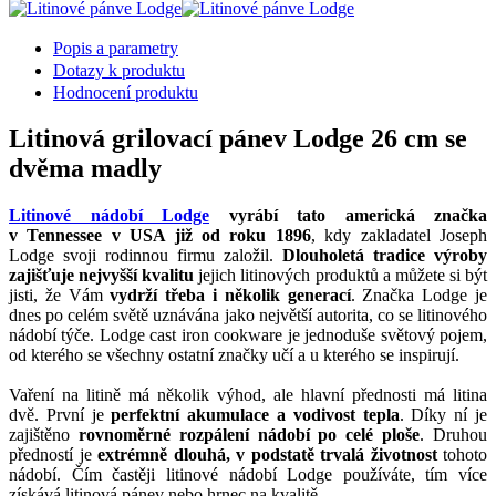
Popis a parametry
Dotazy k produktu
Hodnocení produktu
Litinová grilovací pánev Lodge 26 cm se
dvěma madly
Litinové nádobí Lodge
vyrábí tato americká značka
v Tennessee v USA již od roku 1896
, kdy zakladatel Joseph
Lodge svoji rodinnou firmu založil.
Dlouholetá tradice výroby
zajišťuje nejvyšší kvalitu
jejich litinových produktů a můžete si být
jisti, že Vám
vydrží třeba i několik generací
. Značka Lodge je
dnes po celém světě uznávána jako největší autorita, co se litinového
nádobí týče. Lodge cast iron cookware je jednoduše světový pojem,
od kterého se všechny ostatní značky učí a u kterého se inspirují.
Vaření na litině má několik výhod, ale hlavní přednosti má litina
dvě. První je
perfektní akumulace a vodivost tepla
. Díky ní je
zajištěno
rovnoměrné rozpálení nádobí po celé ploše
. Druhou
předností je
extrémně dlouhá, v podstatě trvalá životnost
tohoto
nádobí. Čím častěji litinové nádobí Lodge používáte, tím více
získává litinová pánev nebo hrnec na kvalitě.