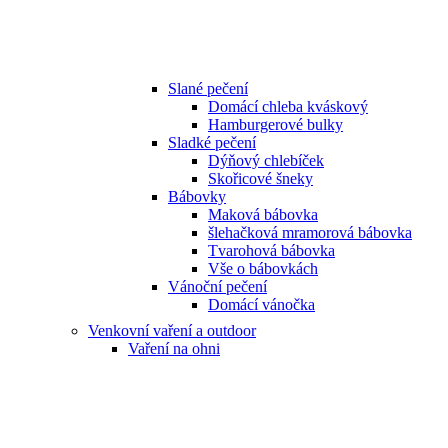
Slané pečení
Domácí chleba kváskový
Hamburgerové bulky
Sladké pečení
Dýňový chlebíček
Skořicové šneky
Bábovky
Maková bábovka
šlehačková mramorová bábovka
Tvarohová bábovka
Vše o bábovkách
Vánoční pečení
Domácí vánočka
Venkovní vaření a outdoor
Vaření na ohni