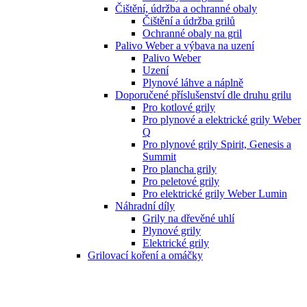
Čištění, údržba a ochranné obaly
Čištění a údržba grilů
Ochranné obaly na gril
Palivo Weber a výbava na uzení
Palivo Weber
Uzení
Plynové láhve a náplně
Doporučené příslušenství dle druhu grilu
Pro kotlové grily
Pro plynové a elektrické grily Weber
Q
Pro plynové grily Spirit, Genesis a
Summit
Pro plancha grily
Pro peletové grily
Pro elektrické grily Weber Lumin
Náhradní díly
Grily na dřevěné uhlí
Plynové grily
Elektrické grily
Grilovací koření a omáčky