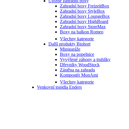
Úložné zahradní boxy
Zahradní boxy FreizeitBox
Zahradní boxy StyleBox
Zahradní boxy LoungeBox
Zahradní boxy HighBoard
Zahradní boxy StoreMax
Boxy na balkon Romeo
Všechny kategorie
Další produkty Biohort
Minigaráže
Boxy na popelnice
Vyvýšené záhony a truhlíky
Dřevníky WoodStock
Zástěna na zahradu
Kompostér MonAmi
Všechny kategorie
Venkovní topidla Enders