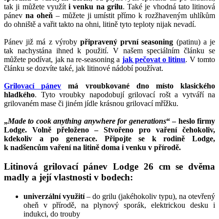
tak ji můžete využít
i venku na grilu
. Také je vhodná tato litinová
pánev
na oheň
– můžete ji umístit přímo k rozžhaveným uhlíkům
do ohniště a vařit takto na ohni, litině tyto teploty nijak nevadí.
Pánev již má z výroby
připravený první seasoning
(patinu) a je
tak nachystána ihned k použití. V našem speciálním článku se
můžete podívat, jak na re-seasoning a
jak pečovat o litinu
. V tomto
článku se dozvíte také, jak litinové nádobí používat.
Grilovací pánev
má vroubkované dno místo klasického
hladkého
. Tyto vroubky napodobují grilovací rošt a vytváří na
grilovaném mase či jiném jídle krásnou grilovací mřížku.
„
Made to cook anything anywhere for generations
“ – heslo firmy
Lodge. Volně přeloženo – Stvořeno pro vaření čehokoliv,
kdekoliv a po generace. Připojte se k rodině Lodge,
k nadšencům vaření na litině doma i venku v přírodě.
Litinová grilovací pánev Lodge 26 cm se dvěma
madly a její vlastnosti v bodech:
univerzální využití
– do grilu (jakéhokoliv typu), na otevřený
oheň v přírodě, na plynový sporák, elektrickou desku i
indukci, do trouby