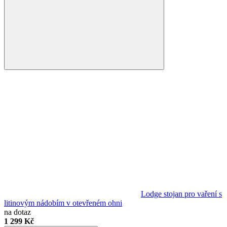
Lodge stojan pro vaření s
litinovým nádobím v otevřeném ohni
na dotaz
1 299 Kč