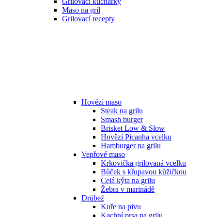
Grilovací kuchařky
Maso na gril
Grilovací recepty
Hovězí maso
Steak na grilu
Smash burger
Brisket Low & Slow
Hovězí Picanha vcelku
Hamburger na grilu
Vepřové maso
Krkovička grilovaná vcelku
Bůček s křupavou kůžičkou
Celá kýta na grilu
Žebra v marinádě
Drůbež
Kuře na pivu
Kachní prsa na grilu