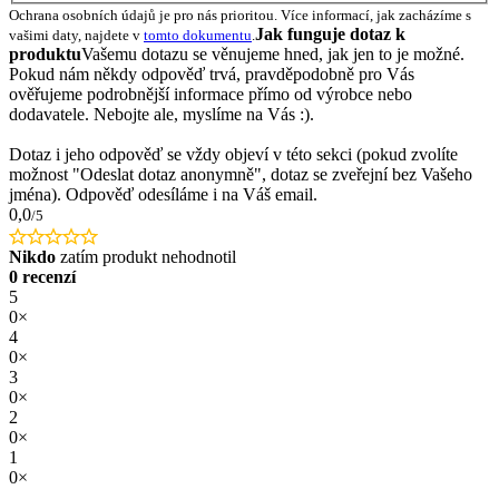
Ochrana osobních údajů je pro nás prioritou. Více informací, jak zacházíme s
Jak funguje dotaz k
vašimi daty, najdete v
tomto dokumentu
.
produktu
Vašemu dotazu se věnujeme hned, jak jen to je možné.
Pokud nám někdy odpověď trvá, pravděpodobně pro Vás
ověřujeme podrobnější informace přímo od výrobce nebo
dodavatele. Nebojte ale, myslíme na Vás :).
Dotaz i jeho odpověď se vždy objeví v této sekci (pokud zvolíte
možnost "Odeslat dotaz anonymně", dotaz se zveřejní bez Vašeho
jména). Odpověď odesíláme i na Váš email.
0,0
/5
Nikdo
zatím produkt nehodnotil
0 recenzí
5
0×
4
0×
3
0×
2
0×
1
0×