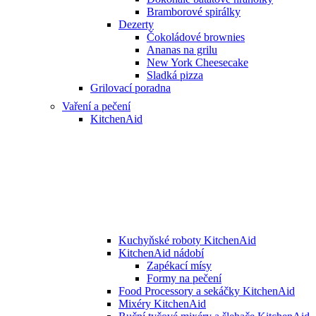
Bramborové spirálky
Dezerty
Čokoládové brownies
Ananas na grilu
New York Cheesecake
Sladká pizza
Grilovací poradna
Vaření a pečení
KitchenAid
Kuchyňské roboty KitchenAid
KitchenAid nádobí
Zapékací mísy
Formy na pečení
Food Processory a sekáčky KitchenAid
Mixéry KitchenAid