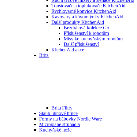
Ruční tyčové mixéry a šlehače KitchenAid
Toustovače a topinkovače KitchenAid
Rychlovarné konvice KitchenAid
Kávovary a kávomlýnky KitchenAid
Další produkty KitchenAid
Bezdrátová kolekce Go
Příslušenství k robotům
Mísy ke kuchyňským robotům
Další příslušenství
KitchenAid akce
Brita
Brita Filtry
Staub litinové hrnce
Formy na bábovky Nordic Ware
Microplane struhadla
Kuchyňské nože