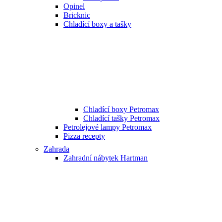
Opinel
Bricknic
Chladící boxy a tašky
Chladící boxy Petromax
Chladící tašky Petromax
Petrolejové lampy Petromax
Pizza recepty
Zahrada
Zahradní nábytek Hartman