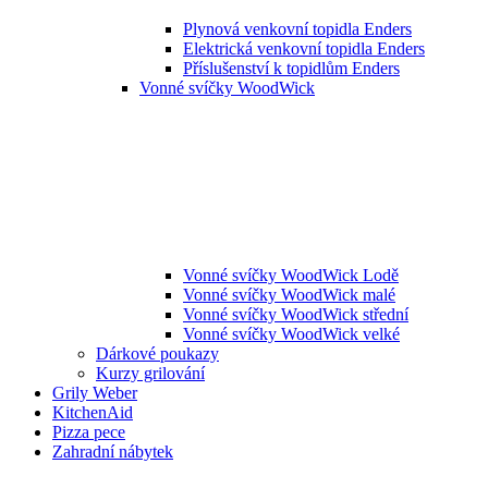
Plynová venkovní topidla Enders
Elektrická venkovní topidla Enders
Příslušenství k topidlům Enders
Vonné svíčky WoodWick
Vonné svíčky WoodWick Lodě
Vonné svíčky WoodWick malé
Vonné svíčky WoodWick střední
Vonné svíčky WoodWick velké
Dárkové poukazy
Kurzy grilování
Grily Weber
KitchenAid
Pizza pece
Zahradní nábytek