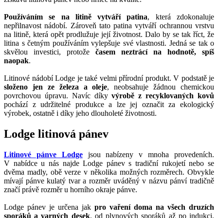
Používáním se na litině vytváří patina
, která zdokonaluje
nepřilnavost nádobí. Zároveň tato patina vytváří ochrannou vrstvu
na litině, která opět prodlužuje její životnost. Dalo by se tak říct, že
litina s četným používáním vylepšuje své vlastnosti. Jedná se tak o
skvělou investici, protože
časem neztrácí na hodnotě, spíš
naopak
.
Litinové nádobí Lodge je také velmi přírodní produkt. V podstatě je
složeno jen ze železa a oleje
, neobsahuje žádnou chemickou
povrchovou úpravu. Navíc díky
výrobě z recyklovaných kovů
pochází z udržitelné produkce a lze jej označit za ekologický
výrobek, ostatně i díky jeho dlouholeté životnosti.
Lodge litinová pánev
Litinové pánve Lodge
jsou nabízeny v mnoha provedeních.
V nabídce u nás najde Lodge pánev s tradiční rukojetí nebo se
dvěma madly, obě verze v několika možných rozměrech. Obvykle
mívají pánve kulatý tvar a rozměr uváděný v názvu pánví tradičně
značí právě rozměr u horního okraje pánve.
Lodge pánev je určena jak
pro vaření doma na všech druzích
sporáků a varných desek
, od plynových sporáků až po indukci,