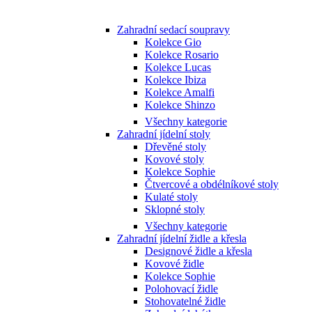
Zahradní sedací soupravy
Kolekce Gio
Kolekce Rosario
Kolekce Lucas
Kolekce Ibiza
Kolekce Amalfi
Kolekce Shinzo
Všechny kategorie
Zahradní jídelní stoly
Dřevěné stoly
Kovové stoly
Kolekce Sophie
Čtvercové a obdélníkové stoly
Kulaté stoly
Sklopné stoly
Všechny kategorie
Zahradní jídelní židle a křesla
Designové židle a křesla
Kovové židle
Kolekce Sophie
Polohovací židle
Stohovatelné židle