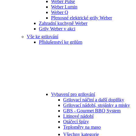
Weber Pulse
Weber Lumin
Weber Q
Přenosné elektrické grily Weber
Zahradní kuchyně Weber
Grily Weber v akci
Vše ke grilování
Příslušenství ke grilům
Vybavení pro grilování
Grilovací náčiní a další doplňky
Grilovací nádobí, stojánky a misky
GBS - Gourmet BBQ System
Litinové nádobí
Otáčecí špízy
Teploměry na maso
Všechny kategorie