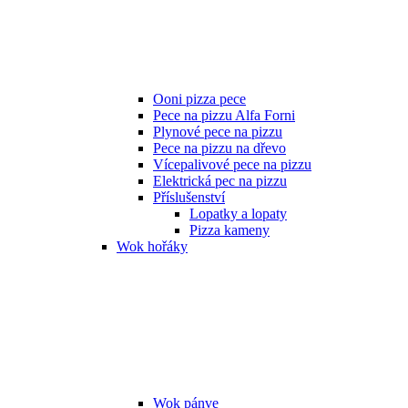
Ooni pizza pece
Pece na pizzu Alfa Forni
Plynové pece na pizzu
Pece na pizzu na dřevo
Vícepalivové pece na pizzu
Elektrická pec na pizzu
Příslušenství
Lopatky a lopaty
Pizza kameny
Wok hořáky
Wok pánve