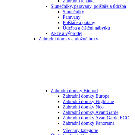
Zahradní lehátka
Slunečníky, paravany, polštáře a údržba
Slunečníky
Paravany
Polštáře a potahy
Údržba a čištění nábytku
Akce a výprodej
Zahradní domky a úložné boxy
Zahradní domky Biohort
Zahradní domky Europa
Zahradní domky HighLine
Zahradní domky Neo
Zahradní domky AvantGarde
Zahradní domky AvantGarde ECO
Zahradní domky Panorama
Všechny kategorie