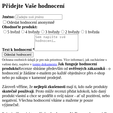
Přidejte Vaše hodnocení
Jméno:
Odeslat hodnocení anonymně
Ohodnoťte produkt:
5 hvězd
4 hvězdy
3 hvězdy
2 hvězdy
1 hvězda
Text k hodnocení *
Odeslat hodnocení
Ochrana osobních údajů je pro nás prioritou. Více informací, jak zacházíme s
Jak funguje hodnocení
vašimi daty, najdete v
tomto dokumentu
.
produktu
Recenze sbíráme především od
ověřených zákazníků
- o
hodnocení je žádáme e-mailem po každé objednávce přes e-shop
nebo po nákupu v kamenné prodejně.
Zároveň věříme, že
nejlepší zkušenosti
mají ti, kdo naše produkty
skutečně používají
. Proto může recenzi přidat kdokoli, kdo daný
produkt vlastní a chce se podělit o svůj názor - ať už pozitivní, nebo
negativní. Všechna hodnocení vítáme a mažeme je pouze
výjimečně.