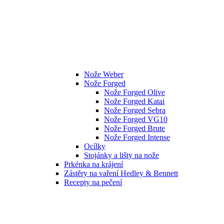
Nože Weber
Nože Forged
Nože Forged Olive
Nože Forged Katai
Nože Forged Sebra
Nože Forged VG10
Nože Forged Brute
Nože Forged Intense
Ocílky
Stojánky a lišty na nože
Prkénka na krájení
Zástěry na vaření Hedley & Bennett
Recepty na pečení