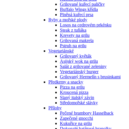
Grilované kuřecí paličky
Buffalo Wings křídla
Plněná kuřecí prsa
Ryby a mořské plody
Losos na cedrovém prkénku
Steak z tuňáka
Krevety na grilu
Grilovaná makrela
Pstruh na grilu
Vegetariánské
Grilovaný květák
Asijský wok na grilu
Salát z grilované zeleniny
Vegetariánský burger
Grilovaný Hermelín s brusinkami
Předkrmy a snacky
Pizza na grilu
Kroucená pizza
Slaný italský závin
Středomořské slávky
Přílohy
Pečené brambory Hasselback
Zapečené gnocchi
Kukuřice na grilu
Dokonalé batátové hranolky