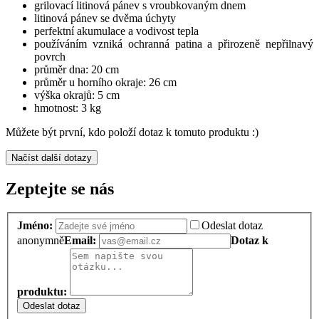
grilovací litinová pánev s vroubkovaným dnem
litinová pánev se dvěma úchyty
perfektní akumulace a vodivost tepla
používáním vzniká ochranná patina a přirozeně nepřilnavý
povrch
průměr dna: 20 cm
průměr u horního okraje: 26 cm
výška okrajů: 5 cm
hmotnost: 3 kg
Můžete být první, kdo položí dotaz k tomuto produktu :)
Načíst další dotazy
Zeptejte se nás
Jméno:
Odeslat dotaz
anonymně
Email:
Dotaz k
produktu:
Odeslat dotaz