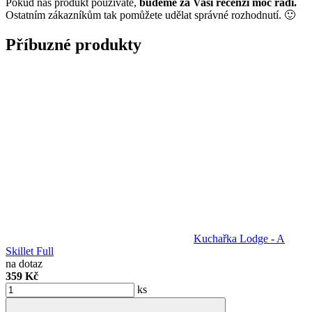
Pokud náš produkt používáte,
budeme za Vaši recenzi moc rádi.
Ostatním zákazníkům tak pomůžete udělat správné rozhodnutí. 🙂
Příbuzné produkty
Kuchařka Lodge - A
Skillet Full
na dotaz
359 Kč
ks