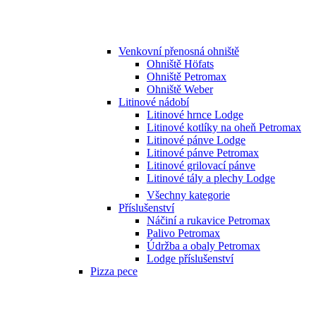
Venkovní přenosná ohniště
Ohniště Höfats
Ohniště Petromax
Ohniště Weber
Litinové nádobí
Litinové hrnce Lodge
Litinové kotlíky na oheň Petromax
Litinové pánve Lodge
Litinové pánve Petromax
Litinové grilovací pánve
Litinové tály a plechy Lodge
Všechny kategorie
Příslušenství
Náčiní a rukavice Petromax
Palivo Petromax
Údržba a obaly Petromax
Lodge příslušenství
Pizza pece