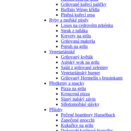
Grilované kuřecí paličky
Buffalo Wings křídla
Plněná kuřecí prsa
Ryby a mořské plody
Losos na cedrovém prkénku
Steak z tuňáka
Krevety na grilu
Grilovaná makrela
Pstruh na grilu
Vegetariánské
Grilovaný květák
Asijský wok na grilu
Salát z grilované zeleniny
Vegetariánský burger
Grilovaný Hermelín s brusinkami
Předkrmy a snacky
Pizza na grilu
Kroucená pizza
Slaný italský závin
Středomořské slávky
Přílohy
Pečené brambory Hasselback
Zapečené gnocchi
Kukuřice na grilu
Dokonalé batátové hranolky