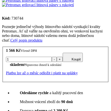
Kód:
730744
Poznejte jedinečné výhody litinového nádobí vynikající kvality
Petromax. Ať už vaříte na otevřeném ohni, ve venkovní kuchyni
nebo doma, litinové nádobí vašemu menu dodá jedinečnou
chuť.
Celý popis produktu
1 566 Kč
Včetně DPH
-
+
Koupit
skladem
Připraveno ihned k odeslání
Platbu lze až o měsíc odložit i platit na splátky
Odesíláme rychle
a každý pracovní den
Možnost vrácení zboží do
90 dnů
Doprava
zdarma
od
2 200 Kč