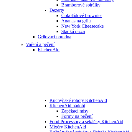
Bramborové spirálky
Dezerty
Čokoládové brownies
Ananas na grilu
New York Cheesecake
Sladká pizza
Grilovací poradna
Vaření a pečení
KitchenAid
Kuchyňské roboty KitchenAid
KitchenAid nádobí
Zapékací mísy
Formy na pečení
Food Processory a sekáčky KitchenAid
Mixéry KitchenAid