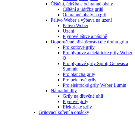
Čištění, údržba a ochranné obaly
Čištění a údržba grilů
Ochranné obaly na gril
Palivo Weber a výbava na uzení
Palivo Weber
Uzení
Plynové láhve a náplně
Doporučené příslušenství dle druhu grilu
Pro kotlové grily
Pro plynové a elektrické grily Weber
Q
Pro plynové grily Spirit, Genesis a
Summit
Pro plancha grily
Pro peletové grily
Pro elektrické grily Weber Lumin
Náhradní díly
Grily na dřevěné uhlí
Plynové grily
Elektrické grily
Grilovací koření a omáčky