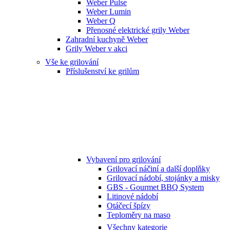
Weber Pulse
Weber Lumin
Weber Q
Přenosné elektrické grily Weber
Zahradní kuchyně Weber
Grily Weber v akci
Vše ke grilování
Příslušenství ke grilům
Vybavení pro grilování
Grilovací náčiní a další doplňky
Grilovací nádobí, stojánky a misky
GBS - Gourmet BBQ System
Litinové nádobí
Otáčecí špízy
Teploměry na maso
Všechny kategorie