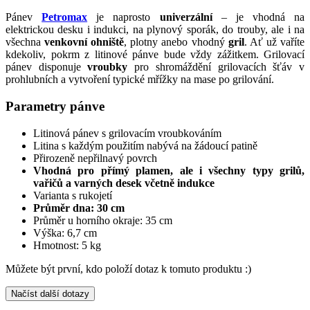
Pánev
Petromax
je naprosto
univerzální
– je vhodná na
elektrickou desku i indukci, na plynový sporák, do trouby, ale i na
všechna
venkovní ohniště
, plotny anebo vhodný
gril
. Ať už vaříte
kdekoliv, pokrm z litinové pánve bude vždy zážitkem. Grilovací
pánev disponuje
vroubky
pro shromáždění grilovacích šťáv v
prohlubních a vytvoření typické mřížky na mase po grilování.
Parametry pánve
Litinová pánev s grilovacím vroubkováním
Litina s každým použitím nabývá na žádoucí patině
Přirozeně nepřilnavý povrch
Vhodná pro přímý plamen, ale i všechny typy grilů,
vařičů a varných desek včetně indukce
Varianta s rukojetí
Průměr dna: 30 cm
Průměr u horního okraje: 35 cm
Výška: 6,7 cm
Hmotnost: 5 kg
Můžete být první, kdo položí dotaz k tomuto produktu :)
Načíst další dotazy