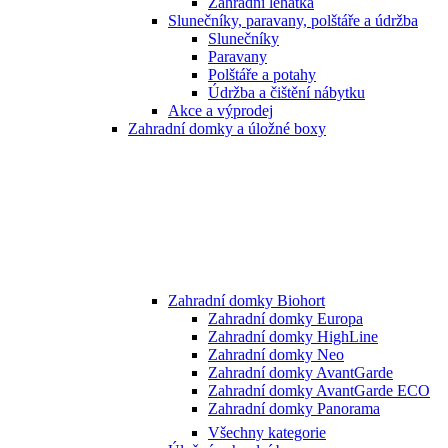
Zahradní lehátka
Slunečníky, paravany, polštáře a údržba
Slunečníky
Paravany
Polštáře a potahy
Údržba a čištění nábytku
Akce a výprodej
Zahradní domky a úložné boxy
Zahradní domky Biohort
Zahradní domky Europa
Zahradní domky HighLine
Zahradní domky Neo
Zahradní domky AvantGarde
Zahradní domky AvantGarde ECO
Zahradní domky Panorama
Všechny kategorie