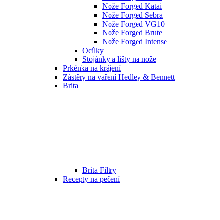
Nože Forged Katai
Nože Forged Sebra
Nože Forged VG10
Nože Forged Brute
Nože Forged Intense
Ocílky
Stojánky a lišty na nože
Prkénka na krájení
Zástěry na vaření Hedley & Bennett
Brita
Brita Filtry
Recepty na pečení