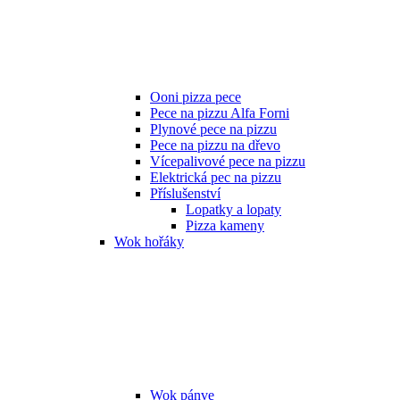
Ooni pizza pece
Pece na pizzu Alfa Forni
Plynové pece na pizzu
Pece na pizzu na dřevo
Vícepalivové pece na pizzu
Elektrická pec na pizzu
Příslušenství
Lopatky a lopaty
Pizza kameny
Wok hořáky
Wok pánve