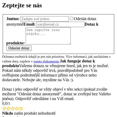
Zeptejte se nás
Jméno:
Odeslat dotaz
anonymně
Email:
Dotaz k
produktu:
Odeslat dotaz
Ochrana osobních údajů je pro nás prioritou. Více informací, jak zacházíme s
Jak funguje dotaz k
vašimi daty, najdete v
tomto dokumentu
.
produktu
Vašemu dotazu se věnujeme hned, jak jen to je možné.
Pokud nám někdy odpověď trvá, pravděpodobně pro Vás
ověřujeme podrobnější informace přímo od výrobce nebo
dodavatele. Nebojte ale, myslíme na Vás :).
Dotaz i jeho odpověď se vždy objeví v této sekci (pokud zvolíte
možnost "Odeslat dotaz anonymně", dotaz se zveřejní bez Vašeho
jména). Odpověď odesíláme i na Váš email.
0,0
/5
Nikdo
zatím produkt nehodnotil