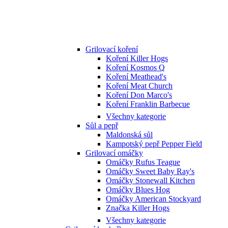
Grilovací koření
Koření Killer Hogs
Koření Kosmos Q
Koření Meathead's
Koření Meat Church
Koření Don Marco's
Koření Franklin Barbecue
Všechny kategorie
Sůl a pepř
Maldonská sůl
Kampotský pepř Pepper Field
Grilovací omáčky
Omáčky Rufus Teague
Omáčky Sweet Baby Ray's
Omáčky Stonewall Kitchen
Omáčky Blues Hog
Omáčky American Stockyard
Značka Killer Hogs
Všechny kategorie