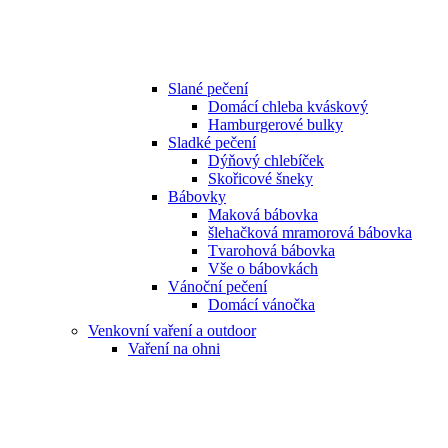
Slané pečení
Domácí chleba kváskový
Hamburgerové bulky
Sladké pečení
Dýňový chlebíček
Skořicové šneky
Bábovky
Maková bábovka
šlehačková mramorová bábovka
Tvarohová bábovka
Vše o bábovkách
Vánoční pečení
Domácí vánočka
Venkovní vaření a outdoor
Vaření na ohni