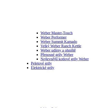
Weber Master-Touch
Weber Performer
Weber Summit Kamado
Velký Weber Ranch Kettle
Weber udírny a ohniště
Přenosné grily Weber
Nejlevnější kotlové grily Weber
Peletové grily
Elektrické grily