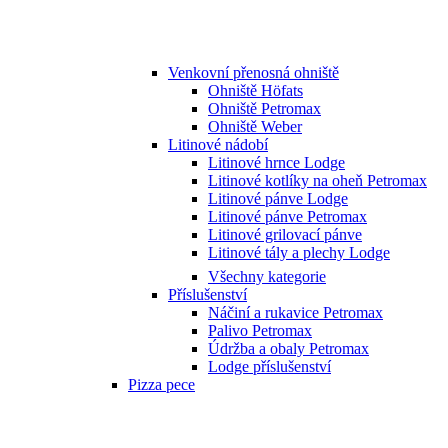
Venkovní přenosná ohniště
Ohniště Höfats
Ohniště Petromax
Ohniště Weber
Litinové nádobí
Litinové hrnce Lodge
Litinové kotlíky na oheň Petromax
Litinové pánve Lodge
Litinové pánve Petromax
Litinové grilovací pánve
Litinové tály a plechy Lodge
Všechny kategorie
Příslušenství
Náčiní a rukavice Petromax
Palivo Petromax
Údržba a obaly Petromax
Lodge příslušenství
Pizza pece