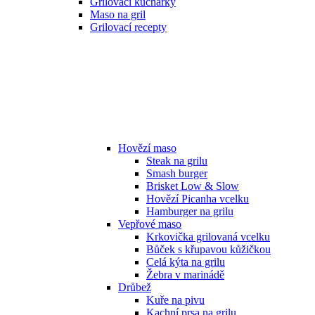
Grilovací kuchařky
Maso na gril
Grilovací recepty
Hovězí maso
Steak na grilu
Smash burger
Brisket Low & Slow
Hovězí Picanha vcelku
Hamburger na grilu
Vepřové maso
Krkovička grilovaná vcelku
Bůček s křupavou kůžičkou
Celá kýta na grilu
Žebra v marinádě
Drůbež
Kuře na pivu
Kachní prsa na grilu