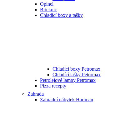
Opinel
Bricknic
Chladící boxy a tašky
Chladící boxy Petromax
Chladící tašky Petromax
Petrolejové lampy Petromax
Pizza recepty
Zahrada
Zahradní nábytek Hartman