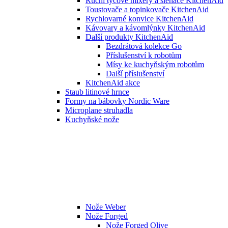
Ruční tyčové mixéry a šlehače KitchenAid
Toustovače a topinkovače KitchenAid
Rychlovarné konvice KitchenAid
Kávovary a kávomlýnky KitchenAid
Další produkty KitchenAid
Bezdrátová kolekce Go
Příslušenství k robotům
Mísy ke kuchyňským robotům
Další příslušenství
KitchenAid akce
Staub litinové hrnce
Formy na bábovky Nordic Ware
Microplane struhadla
Kuchyňské nože
Nože Weber
Nože Forged
Nože Forged Olive