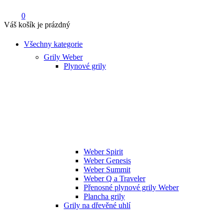
0
Váš košík je prázdný
Všechny kategorie
Grily Weber
Plynové grily
Weber Spirit
Weber Genesis
Weber Summit
Weber Q a Traveler
Přenosné plynové grily Weber
Plancha grily
Grily na dřevěné uhlí