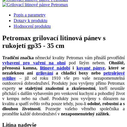
Popis a parametry
Dotazy k produktu
Hodnocení produktu
Petromax grilovací litinová pánev s
rukojetí gp35 - 35 cm
Tradiční značka
německé kvality Petromax vám přináší prvotřídní
vybavení pro vaření na ohni
pod širým nebem.
Ohniště,
přenosná kamna,
litinové nádobí
i
kované pánve
, které se
nezaleknou ani
grilování
a chladící boxy nebo
petrolejové
svítilny
– již od roku 1910 vše pro vaše nezapomenutelná
outdoorová dobrodružství. Produkty jsou vyvíjeny přímo Petromax
experty
se staletými znalostmi a zkušenostmi
, kteří neustále
přichází s dalším vybavením pro venkovní kuchyni a pohodlný život
v kempu nebo na chatě. Produkty jsou vyvíjeny s důrazem na
kvalitu a spatří světlo světa pouze tehdy, jsou-li
odolné, robustní a s
dlouhou životností
. Poznejte vašeho věrného společníka a
proměňte každé dobrodružství v
nezapomenutelný zážitek
.
Litina nadevše