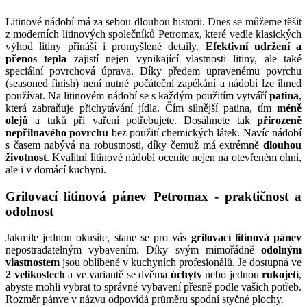
Litinové nádobí má za sebou dlouhou historii. Dnes se můžeme těšit
z moderních litinových společníků Petromax, které vedle klasických
výhod litiny přináší i promyšlené detaily.
Efektivní udržení a
přenos tepla
zajistí nejen vynikající vlastnosti litiny, ale také
speciální povrchová úprava. Díky předem upravenému povrchu
(seasoned finish) není nutné počáteční zapékání a nádobí lze ihned
používat. Na litinovém nádobí se s každým použitím vytváří
patina
,
která zabraňuje přichytávání jídla. Čím silnější patina, tím
méně
olejů
a tuků při vaření potřebujete. Dosáhnete tak
přirozeně
nepřilnavého povrchu
bez použití chemických látek. Navíc nádobí
s časem nabývá na robustnosti, díky čemuž má extrémně
dlouhou
životnost
. Kvalitní litinové nádobí oceníte nejen na otevřeném ohni,
ale i v domácí kuchyni.
Grilovací litinová pánev Petromax - praktičnost a
odolnost
Jakmile jednou okusíte, stane se pro vás
grilovací litinová pánev
nepostradatelným vybavením. Díky svým mimořádně
odolným
vlastnostem
jsou oblíbené v kuchyních profesionálů. Je dostupná ve
2 velikostech
a ve variantě se dvěma
úchyty
nebo jednou
rukojetí
,
abyste mohli vybrat to správné vybavení přesně podle vašich potřeb.
Rozměr pánve v názvu odpovídá průměru spodní styčné plochy.