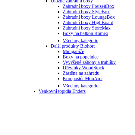
Úložné zahradní boxy
Zahradní boxy FreizeitBox
Zahradní boxy StyleBox
Zahradní boxy LoungeBox
Zahradní boxy HighBoard
Zahradní boxy StoreMax
Boxy na balkon Romeo
Všechny kategorie
Další produkty Biohort
Minigaráže
Boxy na popelnice
Vyvýšené záhony a truhlíky
Dřevníky WoodStock
Zástěna na zahradu
Kompostér MonAmi
Všechny kategorie
Venkovní topidla Enders