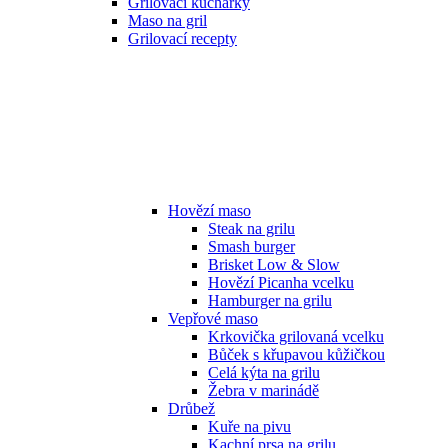
Grilovací kuchařky
Maso na gril
Grilovací recepty
Hovězí maso
Steak na grilu
Smash burger
Brisket Low & Slow
Hovězí Picanha vcelku
Hamburger na grilu
Vepřové maso
Krkovička grilovaná vcelku
Bůček s křupavou kůžičkou
Celá kýta na grilu
Žebra v marinádě
Drůbež
Kuře na pivu
Kachní prsa na grilu