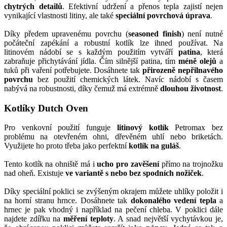
chytrých detailů
. Efektivní udržení a přenos tepla zajistí nejen
vynikající vlastnosti litiny, ale také
speciální povrchová úprava
.
Díky předem upravenému povrchu (
seasoned finish
) není nutné
počáteční zapékání a robustní kotlík lze ihned používat. Na
litinovém nádobí se s každým použitím vytváří
patina
, která
zabraňuje přichytávání jídla. Čím silnější patina, tím
méně olejů
a
tuků při vaření potřebujete. Dosáhnete tak
přirozeně nepřilnavého
povrchu
bez použití chemických látek. Navíc nádobí s časem
nabývá na robustnosti, díky čemuž má extrémně
dlouhou životnost
.
Kotlíky Dutch Oven
Pro venkovní použití funguje
litinový kotlík
Petromax bez
problému na otevřeném ohni, dřevěném uhlí nebo briketách.
Využijete ho proto třeba jako perfektní
kotlík na guláš
.
Tento kotlík na ohniště má i
ucho pro zavěšení
přímo na trojnožku
nad oheň. Existuje
ve variantě s nebo bez spodních nožiček
.
Díky speciální poklici se zvýšeným okrajem můžete uhlíky položit i
na horní stranu hrnce. Dosáhnete tak
dokonalého vedení tepla
a
hrnec je pak vhodný i například na pečení chleba. V poklici dále
najdete zdířku na
měření teploty
. A snad největší vychytávkou je,