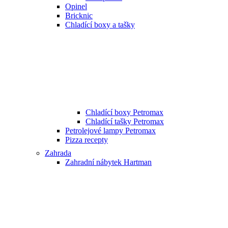
Opinel
Bricknic
Chladící boxy a tašky
Chladící boxy Petromax
Chladící tašky Petromax
Petrolejové lampy Petromax
Pizza recepty
Zahrada
Zahradní nábytek Hartman