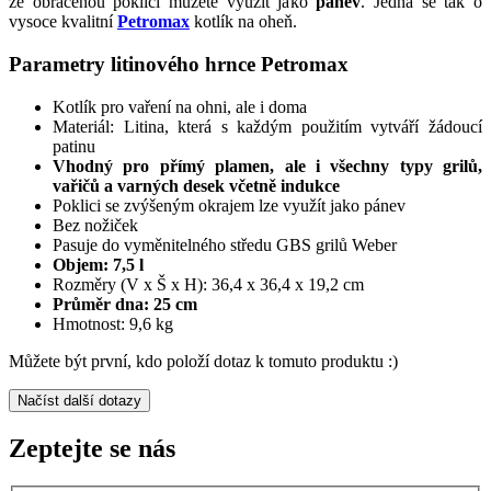
že obrácenou poklici můžete využít jako
pánev
. Jedná se tak o
vysoce kvalitní
Petromax
kotlík na oheň.
Parametry litinového hrnce Petromax
Kotlík pro vaření na ohni, ale i doma
Materiál: Litina, která s každým použitím vytváří žádoucí
patinu
Vhodný pro přímý plamen, ale i všechny typy grilů,
vařičů a varných desek včetně indukce
Poklici se zvýšeným okrajem lze využít jako pánev
Bez nožiček
Pasuje do vyměnitelného středu GBS grilů Weber
Objem: 7,5 l
Rozměry (V x Š x H): 36,4 x 36,4 x 19,2 cm
Průměr dna: 25 cm
Hmotnost: 9,6 kg
Můžete být první, kdo položí dotaz k tomuto produktu :)
Načíst další dotazy
Zeptejte se nás