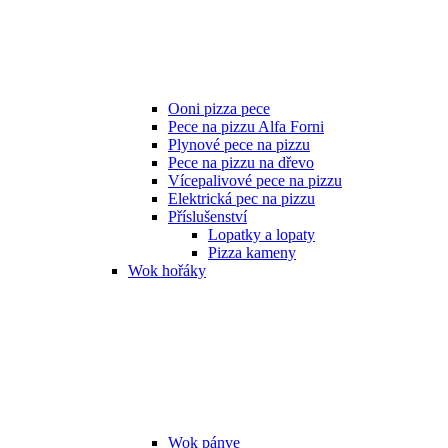
Ooni pizza pece
Pece na pizzu Alfa Forni
Plynové pece na pizzu
Pece na pizzu na dřevo
Vícepalivové pece na pizzu
Elektrická pec na pizzu
Příslušenství
Lopatky a lopaty
Pizza kameny
Wok hořáky
Wok pánve