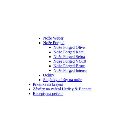
Nože Weber
Nože Forged
Nože Forged Olive
Nože Forged Katai
Nože Forged Sebra
Nože Forged VG10
Nože Forged Brute
Nože Forged Intense
Ocílky
Stojánky a lišty na nože
Prkénka na krájení
Zástěry na vaření Hedley & Bennett
Recepty na pečení