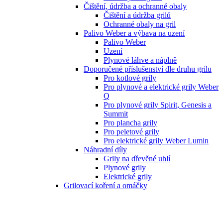
Čištění, údržba a ochranné obaly
Čištění a údržba grilů
Ochranné obaly na gril
Palivo Weber a výbava na uzení
Palivo Weber
Uzení
Plynové láhve a náplně
Doporučené příslušenství dle druhu grilu
Pro kotlové grily
Pro plynové a elektrické grily Weber
Q
Pro plynové grily Spirit, Genesis a
Summit
Pro plancha grily
Pro peletové grily
Pro elektrické grily Weber Lumin
Náhradní díly
Grily na dřevěné uhlí
Plynové grily
Elektrické grily
Grilovací koření a omáčky