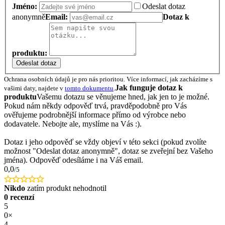
Jméno:
Odeslat dotaz
anonymně
Email:
Dotaz k
produktu:
Odeslat dotaz
Ochrana osobních údajů je pro nás prioritou. Více informací, jak zacházíme s
Jak funguje dotaz k
vašimi daty, najdete v
tomto dokumentu
.
produktu
Vašemu dotazu se věnujeme hned, jak jen to je možné.
Pokud nám někdy odpověď trvá, pravděpodobně pro Vás
ověřujeme podrobnější informace přímo od výrobce nebo
dodavatele. Nebojte ale, myslíme na Vás :).
Dotaz i jeho odpověď se vždy objeví v této sekci (pokud zvolíte
možnost "Odeslat dotaz anonymně", dotaz se zveřejní bez Vašeho
jména). Odpověď odesíláme i na Váš email.
0,0
/5
Nikdo
zatím produkt nehodnotil
0 recenzí
5
0×
4