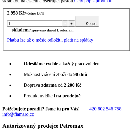
škrabkou na čištění a ošetřující pastou.
Celý popis produktu
2 958 Kč
Včetně DPH
-
+
Koupit
skladem
Připraveno ihned k odeslání
Platbu lze až o měsíc odložit i platit na splátky
Odesíláme rychle
a každý pracovní den
Možnost vrácení zboží do
90 dnů
Doprava
zdarma
od
2 200 Kč
Produkt uvidíte
i na prodejně
Potřebujete poradit? Jsme tu pro Vás!
+420 602 546 758
info@flamaro.cz
Autorizovaný prodejce Petromax