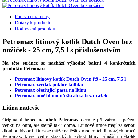
Popis a parametry
Dotazy k produktu
Hodnocení produktu
Petromax litinový kotlík Dutch Oven bez
nožiček - 25 cm, 7,5 l s příslušenstvím
Na této stránce se nachází výhodné balení 4 konkrétních
produktů Petromax:
Petromax litinový kotlík Dutch Oven ft9 - 25 cm, 7,5 l
Petromax zvedák poklice kotlíku
Petromax ošetřující pasta na litinu
Petromax umělohmotná škrabka bez drážek
Litina nadevše
Originální
hrnec na oheň Petromax
oceníte při vaření a pečení
venku na ohni, ale stejně tak i doma. Litinové hrnce mají za sebou
dlouhou historii. Dnes se můžeme těšit z moderních litinových hrnců
Petromax, které vedle klasických výhod litiny přináší i několik