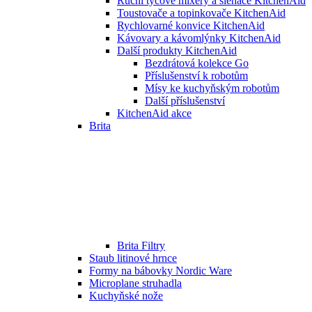
Ruční tyčové mixéry a šlehače KitchenAid
Toustovače a topinkovače KitchenAid
Rychlovarné konvice KitchenAid
Kávovary a kávomlýnky KitchenAid
Další produkty KitchenAid
Bezdrátová kolekce Go
Příslušenství k robotům
Mísy ke kuchyňským robotům
Další příslušenství
KitchenAid akce
Brita
Brita Filtry
Staub litinové hrnce
Formy na bábovky Nordic Ware
Microplane struhadla
Kuchyňské nože