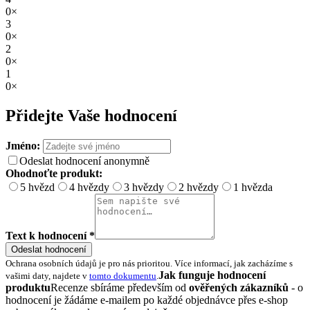
0×
3
0×
2
0×
1
0×
Přidejte Vaše hodnocení
Jméno:
Odeslat hodnocení anonymně
Ohodnoťte produkt:
5 hvězd
4 hvězdy
3 hvězdy
2 hvězdy
1 hvězda
Text k hodnocení *
Odeslat hodnocení
Ochrana osobních údajů je pro nás prioritou. Více informací, jak zacházíme s
Jak funguje hodnocení
vašimi daty, najdete v
tomto dokumentu
.
produktu
Recenze sbíráme především od
ověřených zákazníků
- o
hodnocení je žádáme e-mailem po každé objednávce přes e-shop