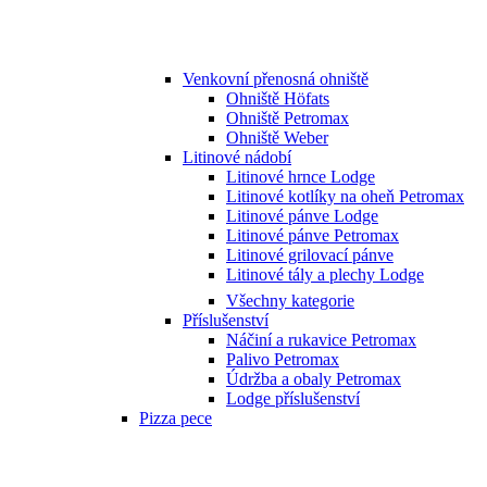
Venkovní přenosná ohniště
Ohniště Höfats
Ohniště Petromax
Ohniště Weber
Litinové nádobí
Litinové hrnce Lodge
Litinové kotlíky na oheň Petromax
Litinové pánve Lodge
Litinové pánve Petromax
Litinové grilovací pánve
Litinové tály a plechy Lodge
Všechny kategorie
Příslušenství
Náčiní a rukavice Petromax
Palivo Petromax
Údržba a obaly Petromax
Lodge příslušenství
Pizza pece