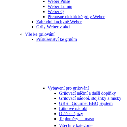
Weber Pulse
Weber Lumin
Weber Q
Přenosné elektrické grily Weber
Zahradní kuchyně Weber
Grily Weber v akci
Vše ke grilování
Příslušenství ke grilům
Vybavení pro grilování
Grilovací náčiní a další doplňky
Grilovací nádobí, stojánky a misky
GBS - Gourmet BBQ System
Litinové nádobí
Otáčecí špízy
Teploměry na maso
Všechny kategorie