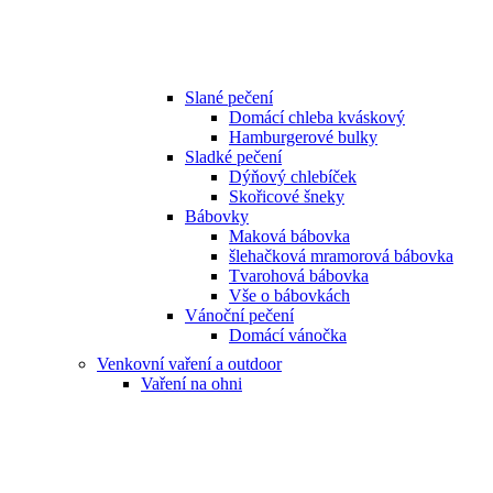
Slané pečení
Domácí chleba kváskový
Hamburgerové bulky
Sladké pečení
Dýňový chlebíček
Skořicové šneky
Bábovky
Maková bábovka
šlehačková mramorová bábovka
Tvarohová bábovka
Vše o bábovkách
Vánoční pečení
Domácí vánočka
Venkovní vaření a outdoor
Vaření na ohni