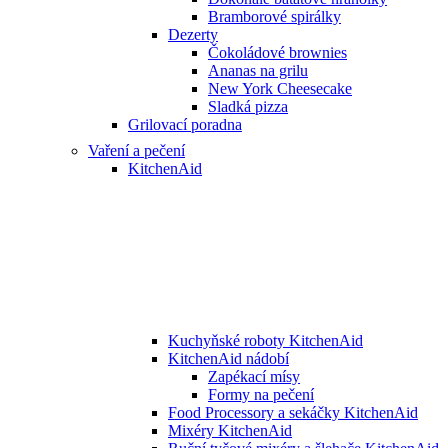
Bramborové spirálky
Dezerty
Čokoládové brownies
Ananas na grilu
New York Cheesecake
Sladká pizza
Grilovací poradna
Vaření a pečení
KitchenAid
Kuchyňské roboty KitchenAid
KitchenAid nádobí
Zapékací mísy
Formy na pečení
Food Processory a sekáčky KitchenAid
Mixéry KitchenAid