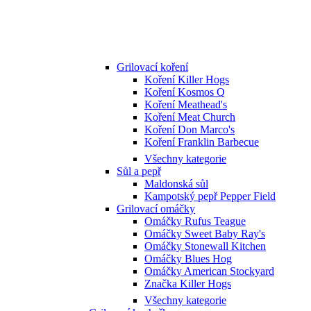
Grilovací koření
Koření Killer Hogs
Koření Kosmos Q
Koření Meathead's
Koření Meat Church
Koření Don Marco's
Koření Franklin Barbecue
Všechny kategorie
Sůl a pepř
Maldonská sůl
Kampotský pepř Pepper Field
Grilovací omáčky
Omáčky Rufus Teague
Omáčky Sweet Baby Ray's
Omáčky Stonewall Kitchen
Omáčky Blues Hog
Omáčky American Stockyard
Značka Killer Hogs
Všechny kategorie