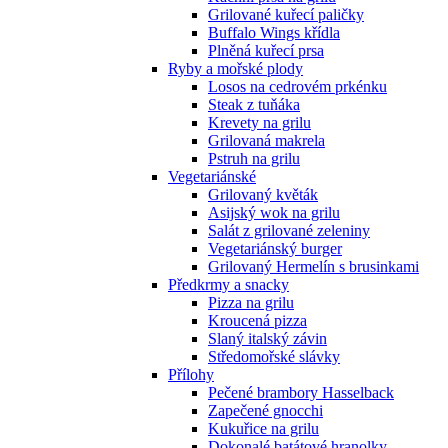
Grilované kuřecí paličky
Buffalo Wings křídla
Plněná kuřecí prsa
Ryby a mořské plody
Losos na cedrovém prkénku
Steak z tuňáka
Krevety na grilu
Grilovaná makrela
Pstruh na grilu
Vegetariánské
Grilovaný květák
Asijský wok na grilu
Salát z grilované zeleniny
Vegetariánský burger
Grilovaný Hermelín s brusinkami
Předkrmy a snacky
Pizza na grilu
Kroucená pizza
Slaný italský závin
Středomořské slávky
Přílohy
Pečené brambory Hasselback
Zapečené gnocchi
Kukuřice na grilu
Dokonalé batátové hranolky