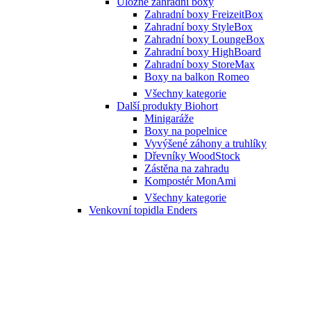
Úložné zahradní boxy
Zahradní boxy FreizeitBox
Zahradní boxy StyleBox
Zahradní boxy LoungeBox
Zahradní boxy HighBoard
Zahradní boxy StoreMax
Boxy na balkon Romeo
Všechny kategorie
Další produkty Biohort
Minigaráže
Boxy na popelnice
Vyvýšené záhony a truhlíky
Dřevníky WoodStock
Zástěna na zahradu
Kompostér MonAmi
Všechny kategorie
Venkovní topidla Enders