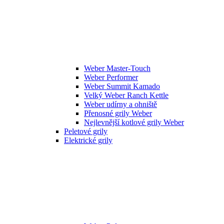
Weber Master-Touch
Weber Performer
Weber Summit Kamado
Velký Weber Ranch Kettle
Weber udírny a ohniště
Přenosné grily Weber
Nejlevnější kotlové grily Weber
Peletové grily
Elektrické grily