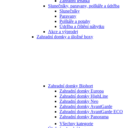
Zahradní lehátka
Slunečníky, paravany, polštáře a údržba
Slunečníky
Paravany
Polštáře a potahy
Údržba a čištění nábytku
Akce a výprodej
Zahradní domky a úložné boxy
Zahradní domky Biohort
Zahradní domky Europa
Zahradní domky HighLine
Zahradní domky Neo
Zahradní domky AvantGarde
Zahradní domky AvantGarde ECO
Zahradní domky Panorama
Všechny kategorie