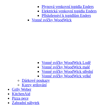
Plynová venkovní topidla Enders
Elektrická venkovní topidla Enders
Příslušenství k topidlům Enders
Vonné svíčky WoodWick
Vonné svíčky WoodWick Lodě
Vonné svíčky WoodWick malé
Vonné svíčky WoodWick střední
Vonné svíčky WoodWick velké
Dárkové poukazy
Kurzy grilování
Grily Weber
KitchenAid
Pizza pece
Zahradní nábytek