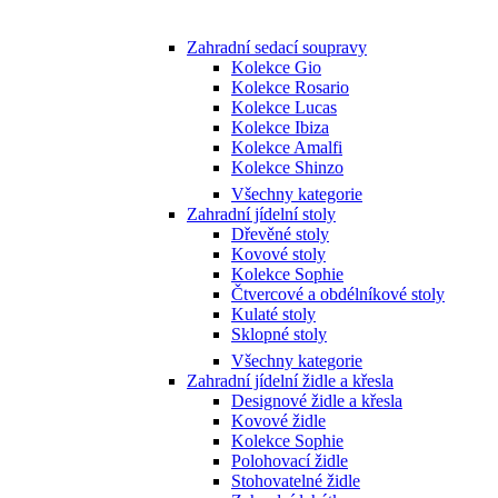
Zahradní sedací soupravy
Kolekce Gio
Kolekce Rosario
Kolekce Lucas
Kolekce Ibiza
Kolekce Amalfi
Kolekce Shinzo
Všechny kategorie
Zahradní jídelní stoly
Dřevěné stoly
Kovové stoly
Kolekce Sophie
Čtvercové a obdélníkové stoly
Kulaté stoly
Sklopné stoly
Všechny kategorie
Zahradní jídelní židle a křesla
Designové židle a křesla
Kovové židle
Kolekce Sophie
Polohovací židle
Stohovatelné židle