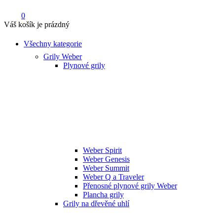
0
Váš košík je prázdný
Všechny kategorie
Grily Weber
Plynové grily
Weber Spirit
Weber Genesis
Weber Summit
Weber Q a Traveler
Přenosné plynové grily Weber
Plancha grily
Grily na dřevěné uhlí