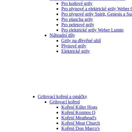
Pro kotlové grily
Pro plynové a elektrické grily Weber
Pro plynové grily Spirit, Genesis a S
Pro plancha grily
Pro peletové grily
Pro elektrické grily Weber Lumin
Náhradní díly
Grily na dřevěné uhlí
Plynové grily
Elektrické grily
Grilovací koření a omáčky
Grilovací koření
Koření Killer Hogs
Koření Kosmos Q
Koření Meathead's
Koření Meat Church
Koření Don Marco's