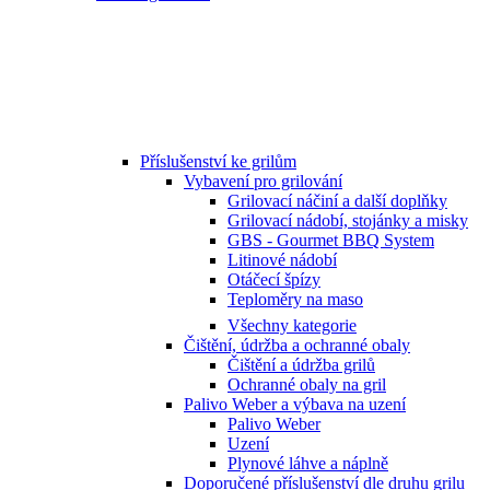
Příslušenství ke grilům
Vybavení pro grilování
Grilovací náčiní a další doplňky
Grilovací nádobí, stojánky a misky
GBS - Gourmet BBQ System
Litinové nádobí
Otáčecí špízy
Teploměry na maso
Všechny kategorie
Čištění, údržba a ochranné obaly
Čištění a údržba grilů
Ochranné obaly na gril
Palivo Weber a výbava na uzení
Palivo Weber
Uzení
Plynové láhve a náplně
Doporučené příslušenství dle druhu grilu