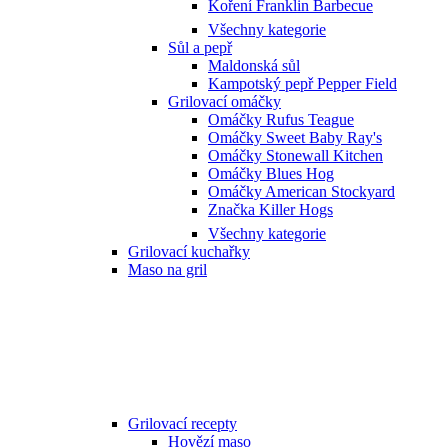
Koření Franklin Barbecue
Všechny kategorie
Sůl a pepř
Maldonská sůl
Kampotský pepř Pepper Field
Grilovací omáčky
Omáčky Rufus Teague
Omáčky Sweet Baby Ray's
Omáčky Stonewall Kitchen
Omáčky Blues Hog
Omáčky American Stockyard
Značka Killer Hogs
Všechny kategorie
Grilovací kuchařky
Maso na gril
Grilovací recepty
Hovězí maso