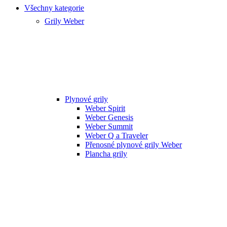
Všechny kategorie
Grily Weber
Plynové grily
Weber Spirit
Weber Genesis
Weber Summit
Weber Q a Traveler
Přenosné plynové grily Weber
Plancha grily