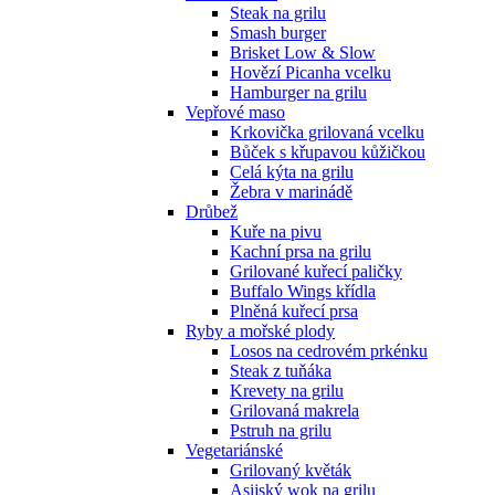
Steak na grilu
Smash burger
Brisket Low & Slow
Hovězí Picanha vcelku
Hamburger na grilu
Vepřové maso
Krkovička grilovaná vcelku
Bůček s křupavou kůžičkou
Celá kýta na grilu
Žebra v marinádě
Drůbež
Kuře na pivu
Kachní prsa na grilu
Grilované kuřecí paličky
Buffalo Wings křídla
Plněná kuřecí prsa
Ryby a mořské plody
Losos na cedrovém prkénku
Steak z tuňáka
Krevety na grilu
Grilovaná makrela
Pstruh na grilu
Vegetariánské
Grilovaný květák
Asijský wok na grilu