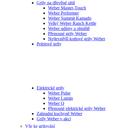
Grily na dřevěné uhlí
Weber Master-Touch
Weber Performer
Weber Summit Kamado
Velký Weber Ranch Kettle
Weber udírny a ohniště
Přenosné grily Weber
Nejlevnější kotlové grily Weber
Peletové grily
Elektrické grily
Weber Pulse
Weber Lumin
Weber Q
Přenosné elektrické grily Weber
Zahradní kuchyně Weber
Grily Weber v akci
Vše ke grilování