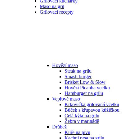
Grilovací kuchařky
Maso na gril
Grilovací recepty
Hovězí maso
Steak na grilu
Smash burger
Brisket Low & Slow
Hovězí Picanha vcelku
Hamburger na grilu
Vepřové maso
Krkovička grilovaná vcelku
Bůček s křupavou kůžičkou
Celá kýta na grilu
Žebra v marinádě
Drůbež
Kuře na pivu
Kachní prsa na grilu