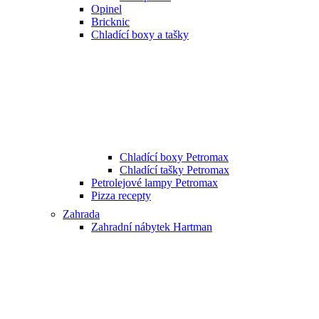
Opinel
Bricknic
Chladící boxy a tašky
Chladící boxy Petromax
Chladící tašky Petromax
Petrolejové lampy Petromax
Pizza recepty
Zahrada
Zahradní nábytek Hartman