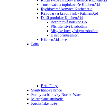
Ruční tyčové mixéry a šlehače KitchenAid
Toustovače a topinkovače KitchenAid
Rychlovarné konvice KitchenAid
Kávovary a kávomlýnky KitchenAid
Další produkty KitchenAid
Bezdrátová kolekce Go
Příslušenství k robotům
Mísy ke kuchyňským robotům
Další příslušenství
KitchenAid akce
Brita
Brita Filtry
Staub litinové hrnce
Formy na bábovky Nordic Ware
Microplane struhadla
Kuchyňské nože