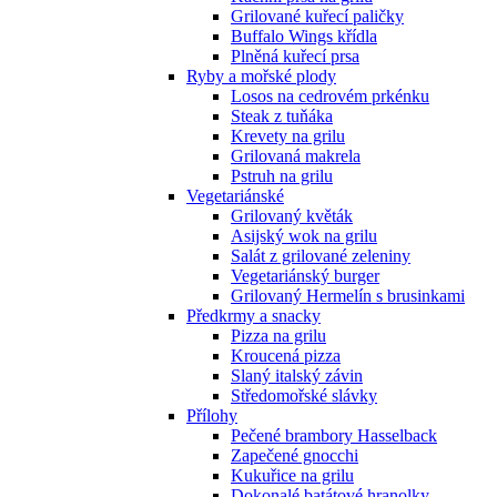
Grilované kuřecí paličky
Buffalo Wings křídla
Plněná kuřecí prsa
Ryby a mořské plody
Losos na cedrovém prkénku
Steak z tuňáka
Krevety na grilu
Grilovaná makrela
Pstruh na grilu
Vegetariánské
Grilovaný květák
Asijský wok na grilu
Salát z grilované zeleniny
Vegetariánský burger
Grilovaný Hermelín s brusinkami
Předkrmy a snacky
Pizza na grilu
Kroucená pizza
Slaný italský závin
Středomořské slávky
Přílohy
Pečené brambory Hasselback
Zapečené gnocchi
Kukuřice na grilu
Dokonalé batátové hranolky