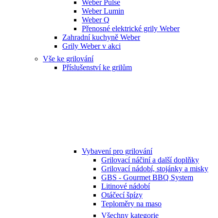
Weber Pulse
Weber Lumin
Weber Q
Přenosné elektrické grily Weber
Zahradní kuchyně Weber
Grily Weber v akci
Vše ke grilování
Příslušenství ke grilům
Vybavení pro grilování
Grilovací náčiní a další doplňky
Grilovací nádobí, stojánky a misky
GBS - Gourmet BBQ System
Litinové nádobí
Otáčecí špízy
Teploměry na maso
Všechny kategorie