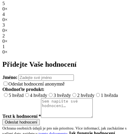
5
0×
4
0×
3
0×
2
0×
1
0×
Přidejte Vaše hodnocení
Jméno:
Odeslat hodnocení anonymně
Ohodnoťte produkt:
5 hvězd
4 hvězdy
3 hvězdy
2 hvězdy
1 hvězda
Text k hodnocení *
Odeslat hodnocení
Ochrana osobních údajů je pro nás prioritou. Více informací, jak zacházíme s
Jak funguje hodnocení
vašimi daty, najdete v
tomto dokumentu
.