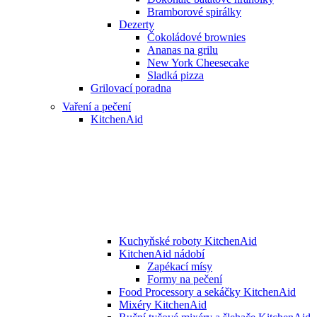
Bramborové spirálky
Dezerty
Čokoládové brownies
Ananas na grilu
New York Cheesecake
Sladká pizza
Grilovací poradna
Vaření a pečení
KitchenAid
Kuchyňské roboty KitchenAid
KitchenAid nádobí
Zapékací mísy
Formy na pečení
Food Processory a sekáčky KitchenAid
Mixéry KitchenAid