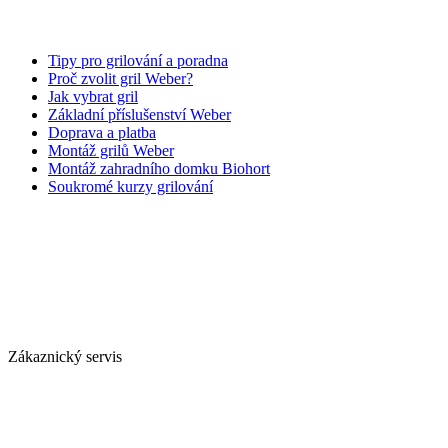
Tipy pro grilování a poradna
Proč zvolit gril Weber?
Jak vybrat gril
Základní příslušenství Weber
Doprava a platba
Montáž grilů Weber
Montáž zahradního domku Biohort
Soukromé kurzy grilování
Zákaznický servis