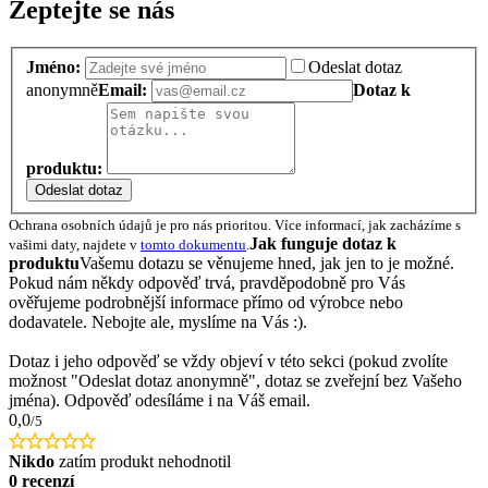
Zeptejte se nás
Jméno:
Odeslat dotaz
anonymně
Email:
Dotaz k
produktu:
Odeslat dotaz
Ochrana osobních údajů je pro nás prioritou. Více informací, jak zacházíme s
Jak funguje dotaz k
vašimi daty, najdete v
tomto dokumentu
.
produktu
Vašemu dotazu se věnujeme hned, jak jen to je možné.
Pokud nám někdy odpověď trvá, pravděpodobně pro Vás
ověřujeme podrobnější informace přímo od výrobce nebo
dodavatele. Nebojte ale, myslíme na Vás :).
Dotaz i jeho odpověď se vždy objeví v této sekci (pokud zvolíte
možnost "Odeslat dotaz anonymně", dotaz se zveřejní bez Vašeho
jména). Odpověď odesíláme i na Váš email.
0,0
/5
Nikdo
zatím produkt nehodnotil
0 recenzí