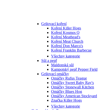
Grilovací koření
Koření Killer Hogs
Koření Kosmos Q
Koření Meathead's
Koření Meat Church
Koření Don Marco's
Koření Franklin Barbecue
Všechny kategorie
Sůl a pepř
Maldonská sůl
Kampotský pepř Pepper Field
Grilovací omáčky
Omáčky Rufus Teague
Omáčky Sweet Baby Ray's
Omáčky Stonewall Kitchen
Omáčky Blues Hog
Omáčky American Stockyard
Značka Killer Hogs
Všechny kategorie