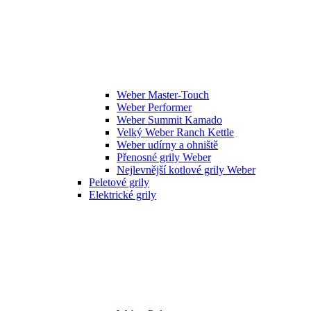
Weber Master-Touch
Weber Performer
Weber Summit Kamado
Velký Weber Ranch Kettle
Weber udírny a ohniště
Přenosné grily Weber
Nejlevnější kotlové grily Weber
Peletové grily
Elektrické grily