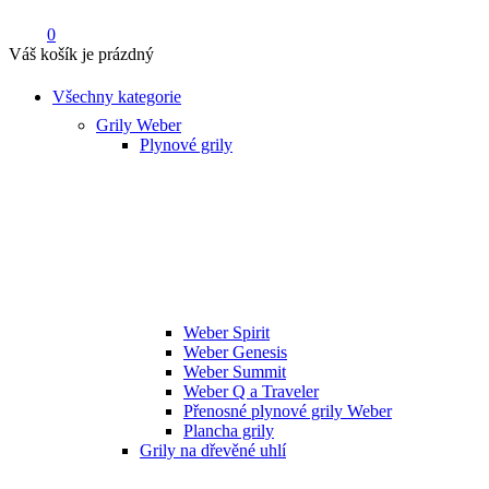
0
Váš košík je prázdný
Všechny kategorie
Grily Weber
Plynové grily
Weber Spirit
Weber Genesis
Weber Summit
Weber Q a Traveler
Přenosné plynové grily Weber
Plancha grily
Grily na dřevěné uhlí