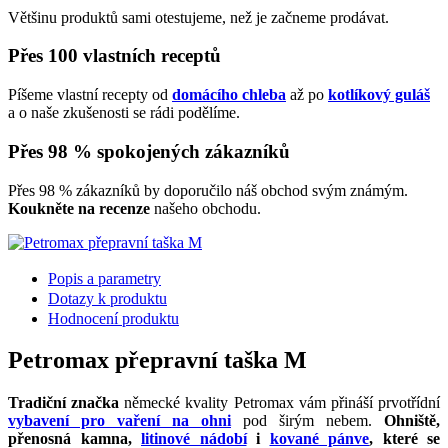
Většinu produktů sami otestujeme, než je začneme prodávat.
Přes 100 vlastních receptů
Píšeme vlastní recepty od
domácího chleba
až po
kotlíkový guláš
a o naše zkušenosti se rádi podělíme.
Přes 98 % spokojených zákazníků
Přes 98 % zákazníků by doporučilo náš obchod svým známým.
Koukněte na recenze
našeho obchodu.
Popis a parametry
Dotazy k produktu
Hodnocení produktu
Petromax přepravní taška M
Tradiční značka
německé kvality Petromax vám přináší prvotřídní
vybavení pro vaření na ohni
pod širým nebem.
Ohniště,
přenosná kamna,
litinové nádobí
i
kované pánve
, které se