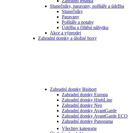
Zahradní lehátka
Slunečníky, paravany, polštáře a údržba
Slunečníky
Paravany
Polštáře a potahy
Údržba a čištění nábytku
Akce a výprodej
Zahradní domky a úložné boxy
Zahradní domky Biohort
Zahradní domky Europa
Zahradní domky HighLine
Zahradní domky Neo
Zahradní domky AvantGarde
Zahradní domky AvantGarde ECO
Zahradní domky Panorama
Všechny kategorie