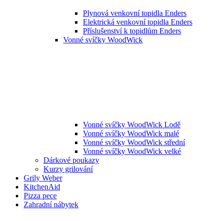
Plynová venkovní topidla Enders
Elektrická venkovní topidla Enders
Příslušenství k topidlům Enders
Vonné svíčky WoodWick
Vonné svíčky WoodWick Lodě
Vonné svíčky WoodWick malé
Vonné svíčky WoodWick střední
Vonné svíčky WoodWick velké
Dárkové poukazy
Kurzy grilování
Grily Weber
KitchenAid
Pizza pece
Zahradní nábytek