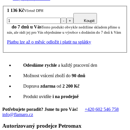
1 136 Kč
Včetně DPH
-
+
Koupit
do 7 dnů u Vás
Tento produkt obvykle nedržíme skladem přímo u
nás, ale rádi jej pro Vás objednáme u výrobce s dodáním do 7 dnů k Vám
Platbu lze až o měsíc odložit i platit na splátky
Odesíláme rychle
a každý pracovní den
Možnost vrácení zboží do
90 dnů
Doprava
zdarma
od
2 200 Kč
Produkt uvidíte
i na prodejně
Potřebujete poradit? Jsme tu pro Vás!
+420 602 546 758
info@flamaro.cz
Autorizovaný prodejce Petromax