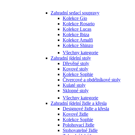
Zahradní sedací soupravy
Kolekce Gio
Kolekce Rosario
Kolekce Lucas
Kolekce Ibiza
Kolekce Amalfi
Kolekce Shinzo
Všechny kategorie
Zahradní jídelní stoly
Dřevěné stoly
Kovové stoly
Kolekce Sophie
Čtvercové a obdélníkové stoly
Kulaté stoly
Sklopné stoly
Všechny kategorie
Zahradní jídelní židle a křesla
Designové židle a křesla
Kovové židle
Kolekce Sophie
Polohovací židle
Stohovatelné židle