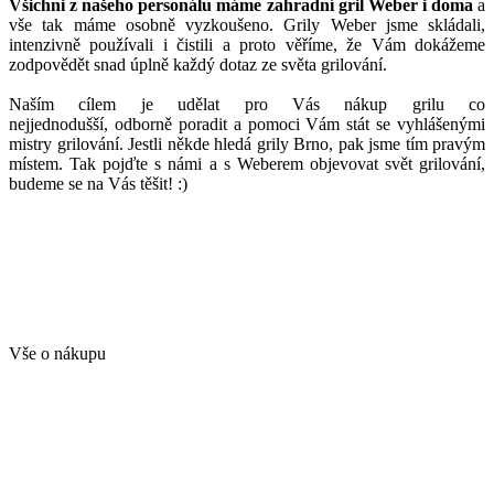
Všichni z našeho personálu máme zahradní gril Weber i doma
a
vše tak máme osobně vyzkoušeno. Grily Weber jsme skládali,
intenzivně používali i čistili a proto věříme, že Vám dokážeme
zodpovědět snad úplně každý dotaz ze světa grilování.
Naším cílem je udělat pro Vás nákup grilu co
nejjednodušší, odborně poradit a pomoci Vám stát se vyhlášenými
mistry grilování. Jestli někde hledá grily Brno, pak jsme tím pravým
místem. Tak pojďte s námi a s Weberem objevovat svět grilování,
budeme se na Vás těšit! :)
Vše o nákupu