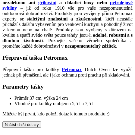
nezaleknou ani
grilování
a chladící boxy nebo
petrolejové
svítilny
– již od roku 1910 vše pro vaše nezapomenutelná
outdoorová dobrodružství. Produkty jsou vyvíjeny přímo Petromax
experty
se staletými znalostmi a zkušenostmi
, kteří neustále
přichází s dalším vybavením pro venkovní kuchyni a pohodlný život
v kempu nebo na chatě. Produkty jsou vyvíjeny s důrazem na
kvalitu a spatří světlo světa pouze tehdy, jsou-li
odolné, robustní a s
dlouhou životností
. Poznejte vašeho věrného společníka a
proměňte každé dobrodružství v
nezapomenutelný zážitek
.
Přepravní taška Petromax
Přepravní tašku pro kotlíky
Petromax
Dutch Oven lze využít
jednak při přenášení, ale i jako ochranu proti prachu při skladování.
Parametry tašky
Průměr 37 cm, výška 24 cm
Vhodné pro kotlíky o objemu 5,5 l a 7,5 l
Můžete být první, kdo položí dotaz k tomuto produktu :)
Načíst další dotazy