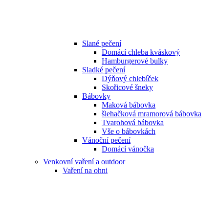
Slané pečení
Domácí chleba kváskový
Hamburgerové bulky
Sladké pečení
Dýňový chlebíček
Skořicové šneky
Bábovky
Maková bábovka
šlehačková mramorová bábovka
Tvarohová bábovka
Vše o bábovkách
Vánoční pečení
Domácí vánočka
Venkovní vaření a outdoor
Vaření na ohni