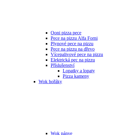
Ooni pizza pece
Pece na pizzu Alfa Forni
Plynové pece na pizzu
Pece na pizzu na dřevo
Vícepalivové pece na pizzu
Elektrická pec na pizzu
Příslušenství
Lopatky a lopaty
Pizza kameny
Wok hořáky
Wok pánve