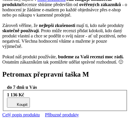
produktu
Recenze sbíráme především od
ověřených zákazníků
- o
hodnocení je žádáme e-mailem po každé objednávce přes e-shop
nebo po nákupu v kamenné prodejně.
Zároveň věříme, že
nejlepší zkušenosti
mají ti, kdo naše produkty
skutečně používají
. Proto může recenzi přidat kdokoli, kdo daný
produkt vlastní a chce se podělit o svůj názor - ať už pozitivní, nebo
negativní. Všechna hodnocení vítáme a mažeme je pouze
výjimečně.
Pokud náš produkt používáte,
budeme za Vaši recenzi moc rádi.
Ostatním zákazníkům tak pomůžete udělat správné rozhodnutí. 🙂
Petromax přepravní taška M
do 7 dnů u Vás
1 136 Kč
Koupit
Celý popis produktu
Příbuzné produkty