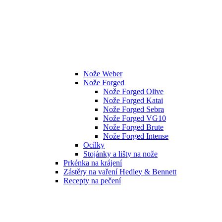
Nože Weber
Nože Forged
Nože Forged Olive
Nože Forged Katai
Nože Forged Sebra
Nože Forged VG10
Nože Forged Brute
Nože Forged Intense
Ocílky
Stojánky a lišty na nože
Prkénka na krájení
Zástěry na vaření Hedley & Bennett
Recepty na pečení