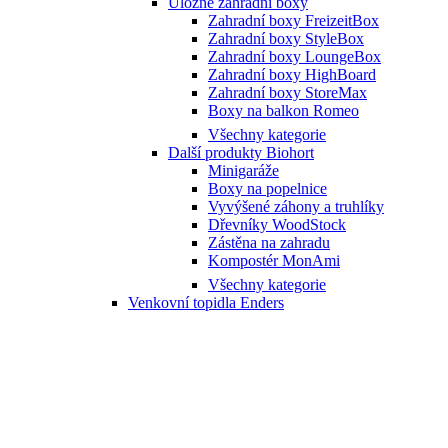
Úložné zahradní boxy
Zahradní boxy FreizeitBox
Zahradní boxy StyleBox
Zahradní boxy LoungeBox
Zahradní boxy HighBoard
Zahradní boxy StoreMax
Boxy na balkon Romeo
Všechny kategorie
Další produkty Biohort
Minigaráže
Boxy na popelnice
Vyvýšené záhony a truhlíky
Dřevníky WoodStock
Zástěna na zahradu
Kompostér MonAmi
Všechny kategorie
Venkovní topidla Enders