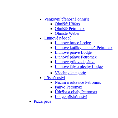
Venkovní přenosná ohniště
Ohniště Höfats
Ohniště Petromax
Ohniště Weber
Litinové nádobí
Litinové hrnce Lodge
Litinové kotlíky na oheň Petromax
Litinové pánve Lodge
Litinové pánve Petromax
Litinové grilovací pánve
Litinové tály a plechy Lodge
Všechny kategorie
Příslušenství
Náčiní a rukavice Petromax
Palivo Petromax
Údržba a obaly Petromax
Lodge příslušenství
Pizza pece