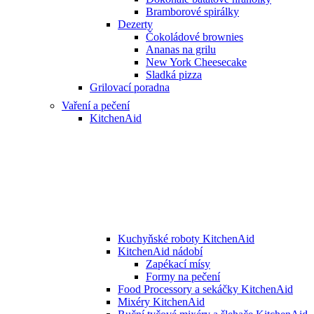
Bramborové spirálky
Dezerty
Čokoládové brownies
Ananas na grilu
New York Cheesecake
Sladká pizza
Grilovací poradna
Vaření a pečení
KitchenAid
Kuchyňské roboty KitchenAid
KitchenAid nádobí
Zapékací mísy
Formy na pečení
Food Processory a sekáčky KitchenAid
Mixéry KitchenAid