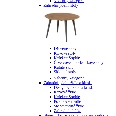
Všechny kategorie
Zahradní jídelní stoly
Dřevěné stoly
Kovové stoly
Kolekce Sophie
Čtvercové a obdélníkové stoly
Kulaté stoly
Sklopné stoly
Všechny kategorie
Zahradní jídelní židle a křesla
Designové židle a křesla
Kovové židle
Kolekce Sophie
Polohovací židle
Stohovatelné židle
Zahradní lehátka
Slunečníky, paravany, polštáře a údržba