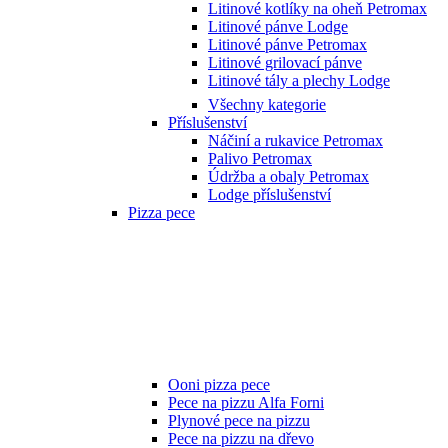
Litinové kotlíky na oheň Petromax
Litinové pánve Lodge
Litinové pánve Petromax
Litinové grilovací pánve
Litinové tály a plechy Lodge
Všechny kategorie
Příslušenství
Náčiní a rukavice Petromax
Palivo Petromax
Údržba a obaly Petromax
Lodge příslušenství
Pizza pece
Ooni pizza pece
Pece na pizzu Alfa Forni
Plynové pece na pizzu
Pece na pizzu na dřevo