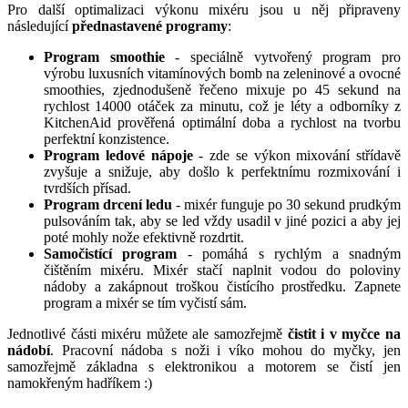
Pro další optimalizaci výkonu mixéru jsou u něj připraveny
následující
přednastavené programy
:
Program smoothie
- speciálně vytvořený program pro
výrobu luxusních vitamínových bomb na zeleninové a ovocné
smoothies, zjednodušeně řečeno mixuje po 45 sekund na
rychlost 14000 otáček za minutu, což je léty a odborníky z
KitchenAid prověřená optimální doba a rychlost na tvorbu
perfektní konzistence.
Program ledové nápoje
- zde se výkon mixování střídavě
zvyšuje a snižuje, aby došlo k perfektnímu rozmixování i
tvrdších přísad.
Program drcení ledu
- mixér funguje po 30 sekund prudkým
pulsováním tak, aby se led vždy usadil v jiné pozici a aby jej
poté mohly nože efektivně rozdrtit.
Samočistící program
- pomáhá s rychlým a snadným
čištěním mixéru. Mixér stačí naplnit vodou do poloviny
nádoby a zakápnout troškou čistícího prostředku. Zapnete
program a mixér se tím vyčistí sám.
Jednotlivé části mixéru můžete ale samozřejmě
čistit i v myčce na
nádobí
. Pracovní nádoba s noži i víko mohou do myčky, jen
samozřejmě základna s elektronikou a motorem se čistí jen
namokřeným hadříkem :)