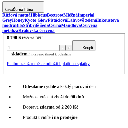
Černá litina
Barva
Růžová matná
Hibiscus
Beetroot
Mléčná
Imperial
Grey
Honey
Kyoto Glow
Pistáciová
Lahvově zelená
Inkoustová
modrá
Bílá
Stříbřitě šedá
Černá
Mandlová
Červená
metalíza
Královská červená
8 790 Kč
Včetně DPH
-
+
Koupit
skladem
Připraveno ihned k odeslání
Platbu lze až o měsíc odložit i platit na splátky
Odesíláme rychle
a každý pracovní den
Možnost vrácení zboží do
90 dnů
Doprava
zdarma
od
2 200 Kč
Produkt uvidíte
i na prodejně