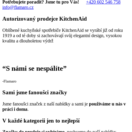
Potřebujete poradit? Jsme tu pro Vás!
+420 602 546 758
info@flamaro.cz
Autorizovaný prodejce KitchenAid
Oblíbené kuchyňské spotřebiče KitchenAid se vyrábí již od roku
1919 a od té doby si zachovávají svůj elegantní design, vysokou
kvalitu a dlouholetou výdrž
“
S námi se nespálíte
”
‐Flamaro
Sami jsme fanoušci značky
Jsme fanoušci značek z naší nabídky a sami je
používáme u nás v
práci i doma
.
V každé kategorii jen to nejlepší
Značky do prodeje si vybíráme
, nechceme do naší nabídky