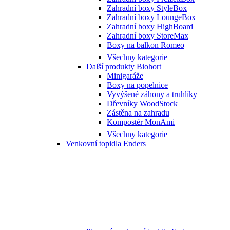
Zahradní boxy StyleBox
Zahradní boxy LoungeBox
Zahradní boxy HighBoard
Zahradní boxy StoreMax
Boxy na balkon Romeo
Všechny kategorie
Další produkty Biohort
Minigaráže
Boxy na popelnice
Vyvýšené záhony a truhlíky
Dřevníky WoodStock
Zástěna na zahradu
Kompostér MonAmi
Všechny kategorie
Venkovní topidla Enders