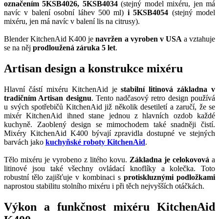
označením 5KSB4026, 5KSB4034
(stejný model mixéru, jen má
navíc v balení osobní láhev 500 ml)
i 5KSB4054
(stejný model
mixéru, jen má navíc v balení lis na citrusy).
Blender KitchenAid K400 je
navržen a vyroben v USA
a vztahuje
se na něj
prodloužená záruka 5 let
.
Artisan design a konstrukce mixéru
Hlavní částí mixéru KitchenAid je
stabilní litinová základna v
tradičním Artisan designu
. Tento nadčasový retro design používá
u svých spotřebičů KitchenAid již několik desetiletí a zaručí, že se
mixér KitchenAid ihned stane jednou z hlavních ozdob každé
kuchyně. Zaoblený design se mimochodem také snadněji čistí.
Mixéry KitchenAid K400 bývají zpravidla dostupné ve stejných
barvách jako
kuchyňské roboty KitchenAid
.
Tělo mixéru je vyrobeno z litého kovu.
Základna je celokovová
a
litinové jsou také všechny ovládací knoflíky a kolečka. Toto
robustní tělo zajišťuje v kombinaci s
protiskluznými podložkami
naprostou stabilitu stolního mixéru i při těch nejvyšších otáčkách.
Výkon a funkčnost mixéru KitchenAid