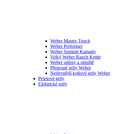
Weber Master-Touch
Weber Performer
Weber Summit Kamado
Velký Weber Ranch Kettle
Weber udírny a ohniště
Přenosné grily Weber
Nejlevnější kotlové grily Weber
Peletové grily
Elektrické grily