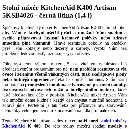
Stolní mixér KitchenAid K400 Artisan
5KSB4026 - černá litina (1,4 l)
Špičkový kuchyňský mixér KitchenAid Artisan K400 je tu od toho,
aby Vám v kuchyni ušetřil práci a umožnil Vám snadno a
rychle připravovat luxusní krémové polévky nebo zdravé
smoothie plné vitamínů
. Hravě rozmixuje cokoliv na omáčky,
pyré, letní koktejly nebo dezerty a sorbety. Vyrobí Vám bez
problémů ledovou tříšť, rozmixuje sýry i ořechy.
Díky vysokému výkonu mixéru, 5 nastavitelným rychlostem i 3
přednastaveným programům pro něj
není problém rozmixovat vše
ovoce i zeleninu včetně vláknitých částí, tužší skořápkové plody
nebo hutnější ingredience
třeba na domácí hummus. S tím vším
mu pomáhá
promyšlená kombinace tvarované pracovní nádoby,
tvarovaných mixovacích nožů a inteligentního motoru
, které
ještě představíme dále v popisku. KitchenAid mixér Artisan Vám
tak umožní doma klidně i každý den chystat nutričně hodnotná a
zdravá jídla. Perfektní je tak třeba pro příznivce raw stravování,
nebo díky velmi jemnému rozmixování i na jídla pro malé děti.
Tento KitchenAid artisan series mixer
patří mezi
stolní mixéry
KitchenAid
K 400
. Do této rodiny mixérů spadají
modely s