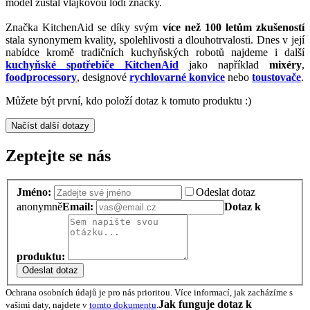
model zůstal vlajkovou lodí značky.
Značka KitchenAid se díky svým
více než 100 letům zkušeností
stala synonymem kvality, spolehlivosti a dlouhotrvalosti. Dnes v její
nabídce kromě tradičních kuchyňských robotů najdeme i další
kuchyňské spotřebiče KitchenAid
jako například
mixéry
,
foodprocessory
, designové
rychlovarné konvice
nebo
toustovače
.
Můžete být první, kdo položí dotaz k tomuto produktu :)
Načíst další dotazy
Zeptejte se nás
Jméno:
Odeslat dotaz
anonymně
Email:
Dotaz k
produktu:
Odeslat dotaz
Ochrana osobních údajů je pro nás prioritou. Více informací, jak zacházíme s
Jak funguje dotaz k
vašimi daty, najdete v
tomto dokumentu
.