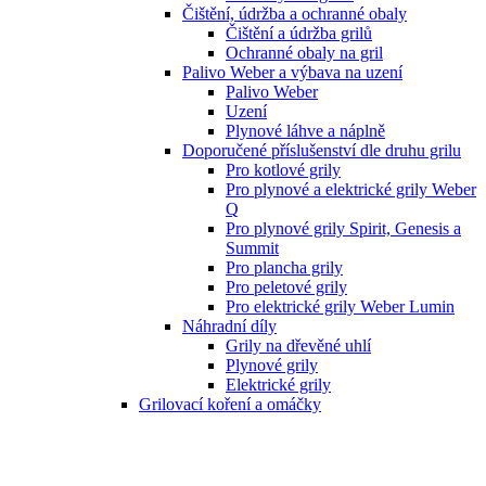
Čištění, údržba a ochranné obaly
Čištění a údržba grilů
Ochranné obaly na gril
Palivo Weber a výbava na uzení
Palivo Weber
Uzení
Plynové láhve a náplně
Doporučené příslušenství dle druhu grilu
Pro kotlové grily
Pro plynové a elektrické grily Weber
Q
Pro plynové grily Spirit, Genesis a
Summit
Pro plancha grily
Pro peletové grily
Pro elektrické grily Weber Lumin
Náhradní díly
Grily na dřevěné uhlí
Plynové grily
Elektrické grily
Grilovací koření a omáčky