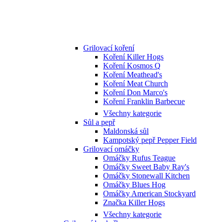
Grilovací koření
Koření Killer Hogs
Koření Kosmos Q
Koření Meathead's
Koření Meat Church
Koření Don Marco's
Koření Franklin Barbecue
Všechny kategorie
Sůl a pepř
Maldonská sůl
Kampotský pepř Pepper Field
Grilovací omáčky
Omáčky Rufus Teague
Omáčky Sweet Baby Ray's
Omáčky Stonewall Kitchen
Omáčky Blues Hog
Omáčky American Stockyard
Značka Killer Hogs
Všechny kategorie