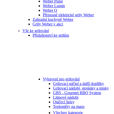
Weber Pulse
Weber Lumin
Weber Q
Přenosné elektrické grily Weber
Zahradní kuchyně Weber
Grily Weber v akci
Vše ke grilování
Příslušenství ke grilům
Vybavení pro grilování
Grilovací náčiní a další doplňky
Grilovací nádobí, stojánky a misky
GBS - Gourmet BBQ System
Litinové nádobí
Otáčecí špízy
Teploměry na maso
Všechny kategorie