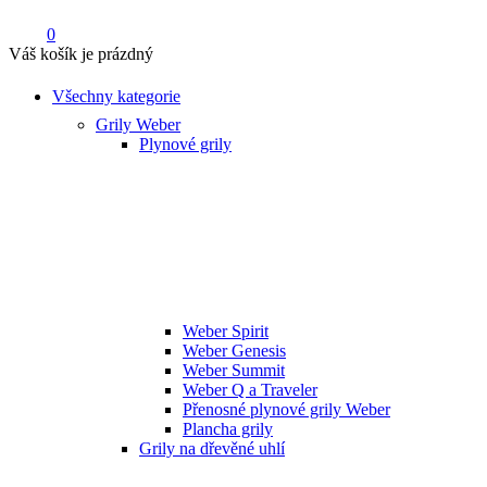
0
Váš košík je prázdný
Všechny kategorie
Grily Weber
Plynové grily
Weber Spirit
Weber Genesis
Weber Summit
Weber Q a Traveler
Přenosné plynové grily Weber
Plancha grily
Grily na dřevěné uhlí