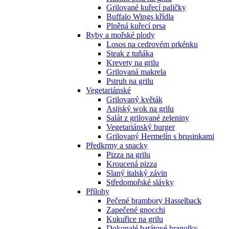
Grilované kuřecí paličky
Buffalo Wings křídla
Plněná kuřecí prsa
Ryby a mořské plody
Losos na cedrovém prkénku
Steak z tuňáka
Krevety na grilu
Grilovaná makrela
Pstruh na grilu
Vegetariánské
Grilovaný květák
Asijský wok na grilu
Salát z grilované zeleniny
Vegetariánský burger
Grilovaný Hermelín s brusinkami
Předkrmy a snacky
Pizza na grilu
Kroucená pizza
Slaný italský závin
Středomořské slávky
Přílohy
Pečené brambory Hasselback
Zapečené gnocchi
Kukuřice na grilu
Dokonalé batátové hranolky