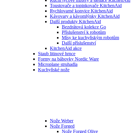
Ruční tyčové mixéry a šlehače KitchenAid
Toustovače a topinkovače KitchenAid
Rychlovarné konvice KitchenAid
Kávovary a kávomlýnky KitchenAid
Další produkty KitchenAid
Bezdrátová kolekce Go
Příslušenství k robotům
Mísy ke kuchyňským robotům
Další příslušenství
KitchenAid akce
Staub litinové hrnce
Formy na bábovky Nordic Ware
Microplane struhadla
Kuchyňské nože
Nože Weber
Nože Forged
Nože Forged Olive