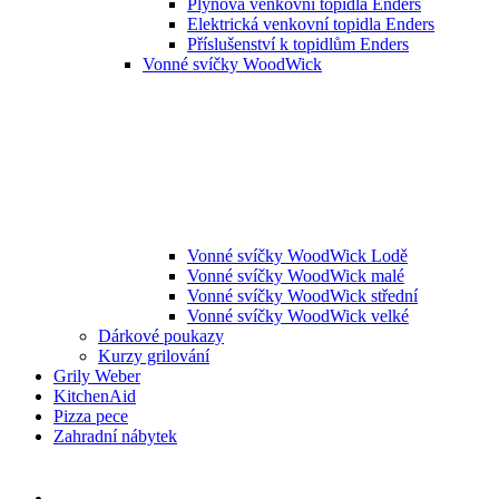
Plynová venkovní topidla Enders
Elektrická venkovní topidla Enders
Příslušenství k topidlům Enders
Vonné svíčky WoodWick
Vonné svíčky WoodWick Lodě
Vonné svíčky WoodWick malé
Vonné svíčky WoodWick střední
Vonné svíčky WoodWick velké
Dárkové poukazy
Kurzy grilování
Grily Weber
KitchenAid
Pizza pece
Zahradní nábytek