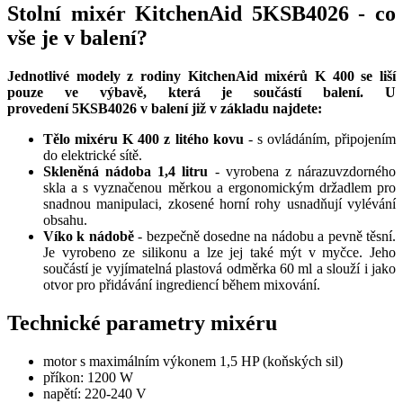
Stolní mixér KitchenAid 5KSB4026 - co
vše je v balení?
Jednotlivé modely z rodiny KitchenAid mixérů K 400 se liší
pouze ve výbavě, která je součástí balení. U
provedení 5KSB4026 v balení již v základu najdete:
Tělo mixéru K 400 z litého kovu
- s ovládáním, připojením
do elektrické sítě.
Skleněná nádoba 1,4 litru
- vyrobena z nárazuvzdorného
skla a s vyznačenou měrkou a ergonomickým držadlem pro
snadnou manipulaci, zkosené horní rohy usnadňují vylévání
obsahu.
Víko k nádobě
- bezpečně dosedne na nádobu a pevně těsní.
Je vyrobeno ze silikonu a lze jej také mýt v myčce. Jeho
součástí je vyjímatelná plastová odměrka 60 ml a slouží i jako
otvor pro přidávání ingrediencí během mixování.
Technické parametry mixéru
motor s maximálním výkonem 1,5 HP (koňských sil)
příkon: 1200 W
napětí: 220-240 V