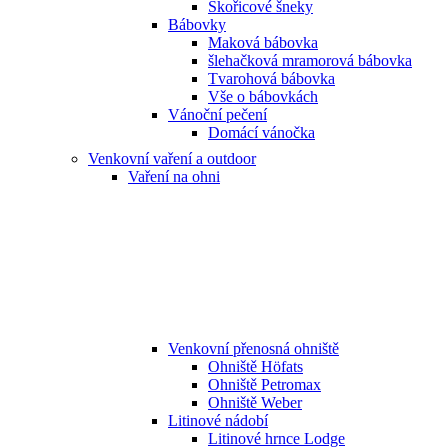
Skořicové šneky
Bábovky
Maková bábovka
šlehačková mramorová bábovka
Tvarohová bábovka
Vše o bábovkách
Vánoční pečení
Domácí vánočka
Venkovní vaření a outdoor
Vaření na ohni
Venkovní přenosná ohniště
Ohniště Höfats
Ohniště Petromax
Ohniště Weber
Litinové nádobí
Litinové hrnce Lodge