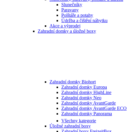
Slunečníky
Paravany
Polštáře a potahy
Údržba a čištění nábytku
Akce a výprodej
Zahradní domky a úložné boxy
Zahradní domky Biohort
Zahradní domky Europa
Zahradní domky HighLine
Zahradní domky Neo
Zahradní domky AvantGarde
Zahradní domky AvantGarde ECO
Zahradní domky Panorama
Všechny kategorie
Úložné zahradní boxy
Zahradní boxy FreizeitBox