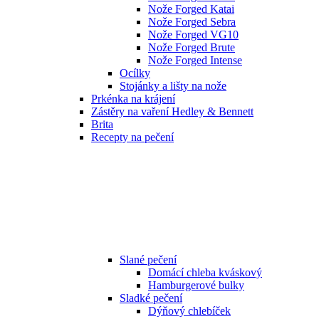
Nože Forged Katai
Nože Forged Sebra
Nože Forged VG10
Nože Forged Brute
Nože Forged Intense
Ocílky
Stojánky a lišty na nože
Prkénka na krájení
Zástěry na vaření Hedley & Bennett
Brita
Recepty na pečení
Slané pečení
Domácí chleba kváskový
Hamburgerové bulky
Sladké pečení
Dýňový chlebíček