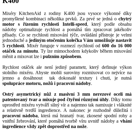
K400
Mixéry KitchenAid z rodiny K400 jsou vysoce výkonné díky
promyšlené kombinaci několika prvků. Za prvé se jedná o
chytrý
motor s řízením rychlosti Intelli-speed
, který podle obsahu
nádoby optimalizuje rychlost a pomáhá tím zpracovat jakékoliv
přísady. Co se rychlosti mixování týče, ovládání přístroje je velmi
jednoduché a
jediným otočením kolečka Vám umožňuje nastavit
5 rychlostí
. Mixér funguje v rozmezí rychlostí od
600 do 16 000
otáček za minutu
. Ty lze mimochodem kdykoliv během mixování
měnit a mixovat lze i
pulzním způsobem
.
Rychlost otáček ale není jediný parametr, který definuje výkon
stolního mixéru. Abyste mohli suroviny rozmixovat co nejvíce na
jemno a dosáhnout tak dokonalé textury i chuti, je nutná
spolupráce motoru, nožů i pracovní nádoby
.
Ostrý asymetrický nůž z masivní 3 mm nerezové oceli má
patentovaný tvar a mixuje pod čtyřmi různými úhly
. Díky tomu
uprostřed mixéru vytváří silný vír a najemno tak namixuje i vláknité
a relativně tvrdší ingredience. A nakonec je rozhodně důležitá i
pracovní nádoba
, která má hranatý tvar, zkosené spodní rohy a
vnitřní žebrování, které pomáhá tvorbě víru uvnitř nádoby a
vhání
ingredience vždy zpět doprostřed na nože
.