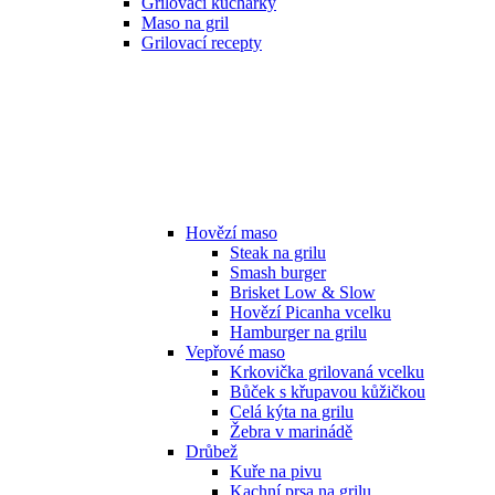
Grilovací kuchařky
Maso na gril
Grilovací recepty
Hovězí maso
Steak na grilu
Smash burger
Brisket Low & Slow
Hovězí Picanha vcelku
Hamburger na grilu
Vepřové maso
Krkovička grilovaná vcelku
Bůček s křupavou kůžičkou
Celá kýta na grilu
Žebra v marinádě
Drůbež
Kuře na pivu
Kachní prsa na grilu