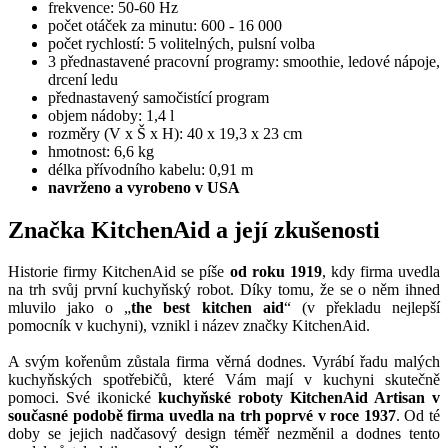
frekvence: 50-60 Hz
počet otáček za minutu: 600 - 16 000
počet rychlostí: 5 volitelných, pulsní volba
3 přednastavené pracovní programy: smoothie, ledové nápoje,
drcení ledu
přednastavený samočistící program
objem nádoby: 1,4 l
rozměry (V x Š x H): 40 x 19,3 x 23 cm
hmotnost: 6,6 kg
délka přívodního kabelu: 0,91 m
navrženo a vyrobeno v USA
Značka KitchenAid a její zkušenosti
Historie firmy KitchenAid se píše
od roku 1919
, kdy firma uvedla
na trh svůj první kuchyňský robot. Díky tomu, že se o něm ihned
mluvilo jako o „
the best kitchen aid
“ (v překladu nejlepší
pomocník v kuchyni), vznikl i název značky KitchenAid.
A svým kořenům zůstala firma věrná dodnes. Vyrábí řadu malých
kuchyňských spotřebičů, které Vám mají v kuchyni skutečně
pomoci. Své ikonické
kuchyňské roboty KitchenAid Artisan v
současné podobě firma uvedla na trh poprvé v roce 1937
. Od té
doby se jejich nadčasový design téměř nezměnil a dodnes tento