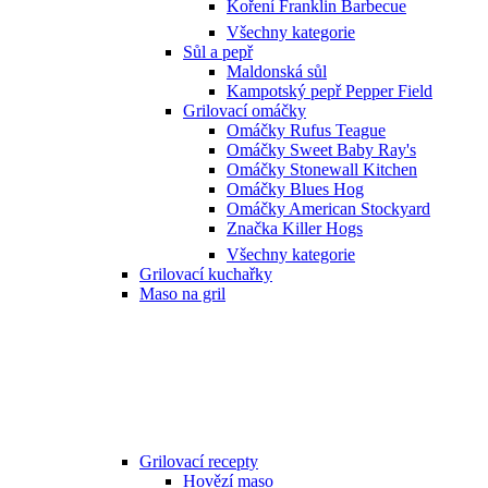
Koření Franklin Barbecue
Všechny kategorie
Sůl a pepř
Maldonská sůl
Kampotský pepř Pepper Field
Grilovací omáčky
Omáčky Rufus Teague
Omáčky Sweet Baby Ray's
Omáčky Stonewall Kitchen
Omáčky Blues Hog
Omáčky American Stockyard
Značka Killer Hogs
Všechny kategorie
Grilovací kuchařky
Maso na gril
Grilovací recepty
Hovězí maso