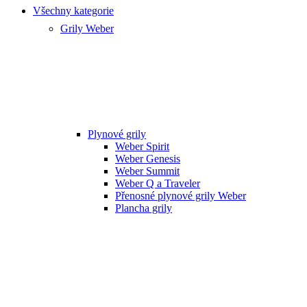
Všechny kategorie
Grily Weber
Plynové grily
Weber Spirit
Weber Genesis
Weber Summit
Weber Q a Traveler
Přenosné plynové grily Weber
Plancha grily