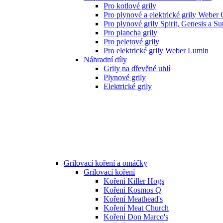
Pro kotlové grily
Pro plynové a elektrické grily Weber
Pro plynové grily Spirit, Genesis a S
Pro plancha grily
Pro peletové grily
Pro elektrické grily Weber Lumin
Náhradní díly
Grily na dřevěné uhlí
Plynové grily
Elektrické grily
Grilovací koření a omáčky
Grilovací koření
Koření Killer Hogs
Koření Kosmos Q
Koření Meathead's
Koření Meat Church
Koření Don Marco's