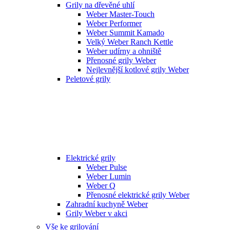
Grily na dřevěné uhlí
Weber Master-Touch
Weber Performer
Weber Summit Kamado
Velký Weber Ranch Kettle
Weber udírny a ohniště
Přenosné grily Weber
Nejlevnější kotlové grily Weber
Peletové grily
Elektrické grily
Weber Pulse
Weber Lumin
Weber Q
Přenosné elektrické grily Weber
Zahradní kuchyně Weber
Grily Weber v akci
Vše ke grilování