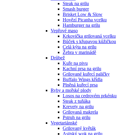
Steak na grilu
Smash burger
Brisket Low & Slow
Hovězí Picanha vcelku
Hamburger na grilu
Vepřové maso
Krkovička grilovaná vcelku
Bůček s křupavou kůžičkou
Celá kýta na grilu
Žebra v marinádě
Drůbež
Kuře na pivu
Kachní prsa na grilu
Grilované kuřecí paličky
Buffalo Wings křídla
Plněná kuřecí prsa
Ryby a mořské plody
Losos na cedrovém prkénku
Steak z tuňáka
Krevety na grilu
Grilovaná makrela
Pstruh na grilu
Vegetariánské
Grilovaný květák
Asijský wok na grilu