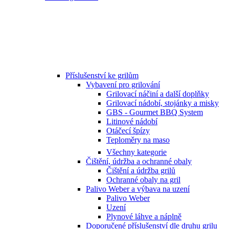
Příslušenství ke grilům
Vybavení pro grilování
Grilovací náčiní a další doplňky
Grilovací nádobí, stojánky a misky
GBS - Gourmet BBQ System
Litinové nádobí
Otáčecí špízy
Teploměry na maso
Všechny kategorie
Čištění, údržba a ochranné obaly
Čištění a údržba grilů
Ochranné obaly na gril
Palivo Weber a výbava na uzení
Palivo Weber
Uzení
Plynové láhve a náplně
Doporučené příslušenství dle druhu grilu