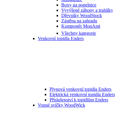
Boxy na popelnice
Vyvýšené záhony a truhlíky
Dřevníky WoodStock
Zástěna na zahradu
Kompostér MonAmi
Všechny kategorie
Venkovní topidla Enders
Plynová venkovní topidla Enders
Elektrická venkovní topidla Enders
Příslušenství k topidlům Enders
Vonné svíčky WoodWick