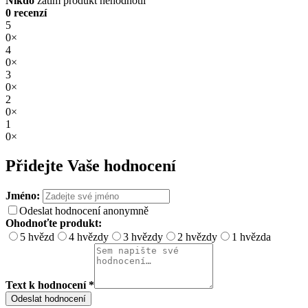
Nikdo
zatím produkt nehodnotil
0 recenzí
5
0×
4
0×
3
0×
2
0×
1
0×
Přidejte Vaše hodnocení
Jméno:
Odeslat hodnocení anonymně
Ohodnoťte produkt:
5 hvězd
4 hvězdy
3 hvězdy
2 hvězdy
1 hvězda
Text k hodnocení *
Odeslat hodnocení