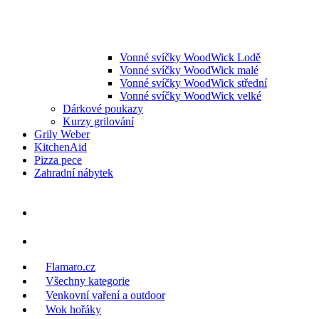
Vonné svíčky WoodWick Lodě
Vonné svíčky WoodWick malé
Vonné svíčky WoodWick střední
Vonné svíčky WoodWick velké
Dárkové poukazy
Kurzy grilování
Grily Weber
KitchenAid
Pizza pece
Zahradní nábytek
Flamaro.cz
Všechny kategorie
Venkovní vaření a outdoor
Wok hořáky