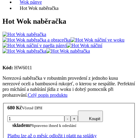
Wok pánve
Hot Wok naběračka
Hot Wok naběračka
Kód:
HW6011
Nerezová naběračka v robustním provedení z jednoho kusu
nerezové oceli a bambusová rukojeť, o kterou se nespálíte. Perfektní
pro míchání a nabírání jídla z woku i dobrý pomocník při
prohazování.
Celý popis produktu
680 Kč
Včetně DPH
-
+
Koupit
skladem
Připraveno ihned k odeslání
Platbu lze až o měsíc odložit i platit na splátky