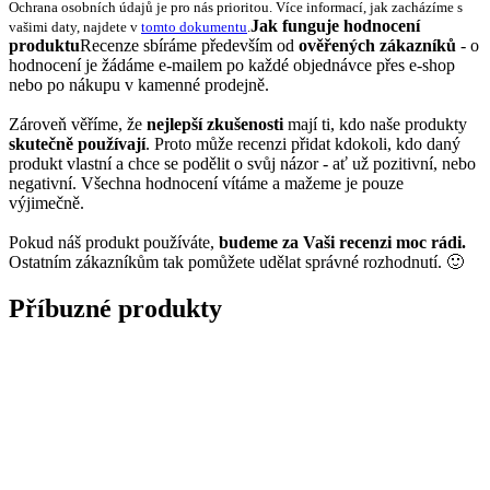
Ochrana osobních údajů je pro nás prioritou. Více informací, jak zacházíme s
Jak funguje hodnocení
vašimi daty, najdete v
tomto dokumentu
.
produktu
Recenze sbíráme především od
ověřených zákazníků
- o
hodnocení je žádáme e-mailem po každé objednávce přes e-shop
nebo po nákupu v kamenné prodejně.
Zároveň věříme, že
nejlepší zkušenosti
mají ti, kdo naše produkty
skutečně používají
. Proto může recenzi přidat kdokoli, kdo daný
produkt vlastní a chce se podělit o svůj názor - ať už pozitivní, nebo
negativní. Všechna hodnocení vítáme a mažeme je pouze
výjimečně.
Pokud náš produkt používáte,
budeme za Vaši recenzi moc rádi.
Ostatním zákazníkům tak pomůžete udělat správné rozhodnutí. 🙂
Příbuzné produkty