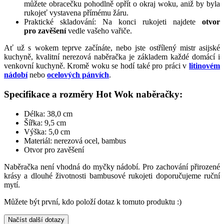
můžete obracečku pohodlně opřít o okraj woku, aniž by byla
rukojeť vystavena přímému žáru.
Praktické skladování: Na konci rukojeti najdete
otvor
pro zavěšení
vedle vašeho vařiče.
Ať už s wokem teprve začínáte, nebo jste ostřílený mistr asijské
kuchyně, kvalitní nerezová naběračka je základem každé domácí i
venkovní kuchyně. Kromě woku se hodí také pro práci v
litinovém
nádobí
nebo
ocelových pánvích
.
Specifikace a rozměry Hot Wok naběračky:
Délka: 38,0 cm
Šířka: 9,5 cm
Výška: 5,0 cm
Materiál: nerezová ocel, bambus
Otvor pro zavěšení
Naběračka není vhodná do myčky nádobí. Pro zachování přirozené
krásy a dlouhé životnosti bambusové rukojeti doporučujeme ruční
mytí.
Můžete být první, kdo položí dotaz k tomuto produktu :)
Načíst další dotazy