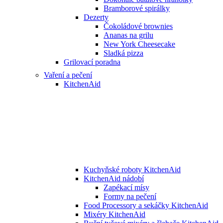
Bramborové spirálky
Dezerty
Čokoládové brownies
Ananas na grilu
New York Cheesecake
Sladká pizza
Grilovací poradna
Vaření a pečení
KitchenAid
Kuchyňské roboty KitchenAid
KitchenAid nádobí
Zapékací mísy
Formy na pečení
Food Processory a sekáčky KitchenAid
Mixéry KitchenAid