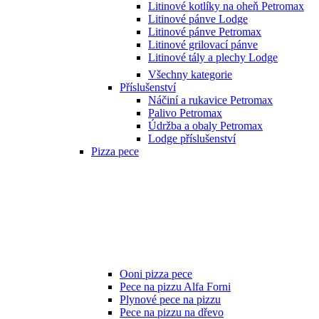
Litinové kotlíky na oheň Petromax
Litinové pánve Lodge
Litinové pánve Petromax
Litinové grilovací pánve
Litinové tály a plechy Lodge
Všechny kategorie
Příslušenství
Náčiní a rukavice Petromax
Palivo Petromax
Údržba a obaly Petromax
Lodge příslušenství
Pizza pece
Ooni pizza pece
Pece na pizzu Alfa Forni
Plynové pece na pizzu
Pece na pizzu na dřevo