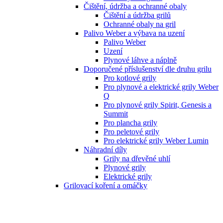
Čištění, údržba a ochranné obaly
Čištění a údržba grilů
Ochranné obaly na gril
Palivo Weber a výbava na uzení
Palivo Weber
Uzení
Plynové láhve a náplně
Doporučené příslušenství dle druhu grilu
Pro kotlové grily
Pro plynové a elektrické grily Weber
Q
Pro plynové grily Spirit, Genesis a
Summit
Pro plancha grily
Pro peletové grily
Pro elektrické grily Weber Lumin
Náhradní díly
Grily na dřevěné uhlí
Plynové grily
Elektrické grily
Grilovací koření a omáčky