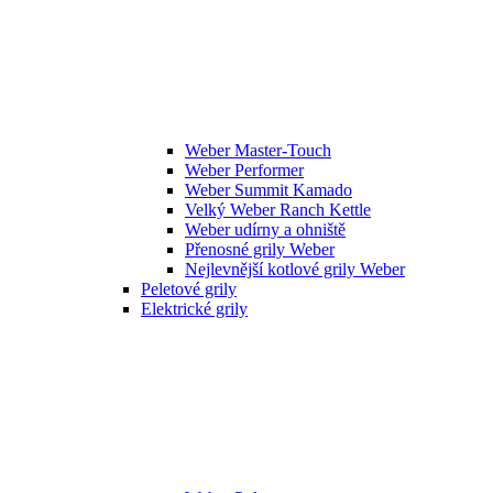
Weber Master-Touch
Weber Performer
Weber Summit Kamado
Velký Weber Ranch Kettle
Weber udírny a ohniště
Přenosné grily Weber
Nejlevnější kotlové grily Weber
Peletové grily
Elektrické grily