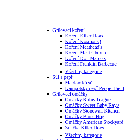
Grilovací koření
Koření Killer Hogs
Koření Kosmos Q
Koření Meathead's
Koření Meat Church
Koření Don Marco's
Koření Franklin Barbecue
Všechny kategorie
Sůl a pepř
Maldonská sůl
Kampotský pepř Pepper Field
Grilovací omáčky
Omáčky Rufus Teague
Omáčky Sweet Baby Ray's
Omáčky Stonewall Kitchen
Omáčky Blues Hog
Omáčky American Stockyard
Značka Killer Hogs
Všechny kategorie