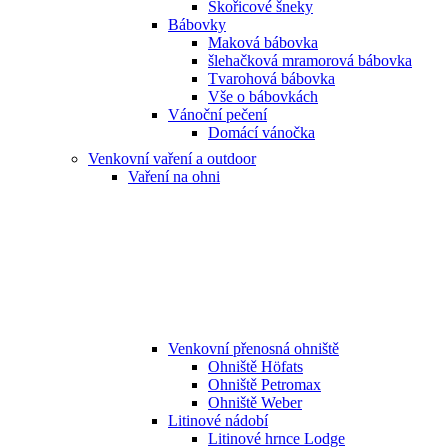
Skořicové šneky
Bábovky
Maková bábovka
šlehačková mramorová bábovka
Tvarohová bábovka
Vše o bábovkách
Vánoční pečení
Domácí vánočka
Venkovní vaření a outdoor
Vaření na ohni
Venkovní přenosná ohniště
Ohniště Höfats
Ohniště Petromax
Ohniště Weber
Litinové nádobí
Litinové hrnce Lodge