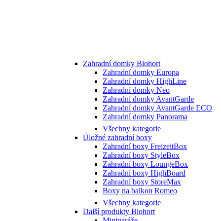
Zahradní domky Biohort
Zahradní domky Europa
Zahradní domky HighLine
Zahradní domky Neo
Zahradní domky AvantGarde
Zahradní domky AvantGarde ECO
Zahradní domky Panorama
Všechny kategorie
Úložné zahradní boxy
Zahradní boxy FreizeitBox
Zahradní boxy StyleBox
Zahradní boxy LoungeBox
Zahradní boxy HighBoard
Zahradní boxy StoreMax
Boxy na balkon Romeo
Všechny kategorie
Další produkty Biohort
Minigaráže