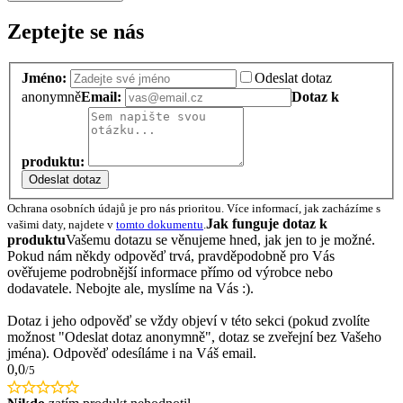
Zeptejte se nás
Jméno:
Odeslat dotaz
anonymně
Email:
Dotaz k
produktu:
Odeslat dotaz
Ochrana osobních údajů je pro nás prioritou. Více informací, jak zacházíme s
Jak funguje dotaz k
vašimi daty, najdete v
tomto dokumentu
.
produktu
Vašemu dotazu se věnujeme hned, jak jen to je možné.
Pokud nám někdy odpověď trvá, pravděpodobně pro Vás
ověřujeme podrobnější informace přímo od výrobce nebo
dodavatele. Nebojte ale, myslíme na Vás :).
Dotaz i jeho odpověď se vždy objeví v této sekci (pokud zvolíte
možnost "Odeslat dotaz anonymně", dotaz se zveřejní bez Vašeho
jména). Odpověď odesíláme i na Váš email.
0,0
/5