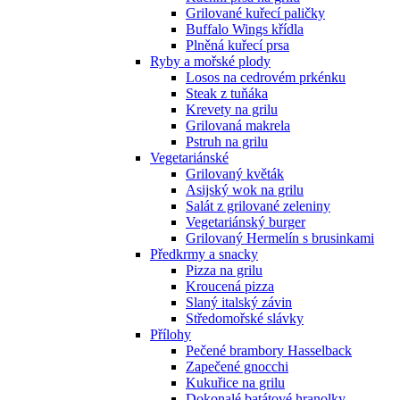
Grilované kuřecí paličky
Buffalo Wings křídla
Plněná kuřecí prsa
Ryby a mořské plody
Losos na cedrovém prkénku
Steak z tuňáka
Krevety na grilu
Grilovaná makrela
Pstruh na grilu
Vegetariánské
Grilovaný květák
Asijský wok na grilu
Salát z grilované zeleniny
Vegetariánský burger
Grilovaný Hermelín s brusinkami
Předkrmy a snacky
Pizza na grilu
Kroucená pizza
Slaný italský závin
Středomořské slávky
Přílohy
Pečené brambory Hasselback
Zapečené gnocchi
Kukuřice na grilu
Dokonalé batátové hranolky