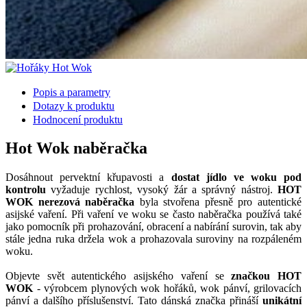
Popis a parametry
Dotazy k produktu
Hodnocení produktu
Hot Wok naběračka
Dosáhnout pervektní křupavosti a
dostat jídlo ve woku pod
kontrolu
vyžaduje rychlost, vysoký žár a správný nástroj.
HOT
WOK nerezová naběračka
byla stvořena přesně pro autentické
asijské vaření. Při vaření ve woku se často naběračka používá také
jako pomocník při prohazování, obracení a nabírání surovin, tak aby
stále jedna ruka držela wok a prohazovala suroviny na rozpáleném
woku.
Objevte svět autentického asijského vaření se
značkou HOT
WOK
- výrobcem plynových wok hořáků, wok pánví, grilovacích
pánví a dalšího příslušenství. Tato dánská značka přináší
unikátní