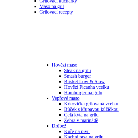
Grilovací kuchařky
Maso na gril
Grilovací recepty
Hovězí maso
Steak na grilu
Smash burger
Brisket Low & Slow
Hovězí Picanha vcelku
Hamburger na grilu
Vepřové maso
Krkovička grilovaná vcelku
Bůček s křupavou kůžičkou
Celá kýta na grilu
Žebra v marinádě
Drůbež
Kuře na pivu
Kachní prsa na grilu