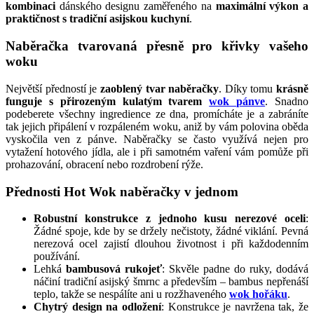
kombinaci
dánského designu zaměřeného na
maximální výkon a
praktičnost s tradiční asijskou kuchyní
.
Naběračka tvarovaná přesně pro křivky vašeho
woku
Největší předností je
zaoblený tvar naběračky
. Díky tomu
krásně
funguje s přirozeným kulatým tvarem
wok pánve
. Snadno
podeberete všechny ingredience ze dna, promícháte je a zabráníte
tak jejich připálení v rozpáleném woku, aniž by vám polovina oběda
vyskočila ven z pánve. Naběračky se často využívá nejen pro
vytažení hotového jídla, ale i při samotném vaření vám pomůže při
prohazování, obracení nebo rozdrobení rýže.
Přednosti Hot Wok naběračky v jednom
Robustní konstrukce z jednoho kusu nerezové oceli
:
Žádné spoje, kde by se držely nečistoty, žádné viklání. Pevná
nerezová ocel zajistí dlouhou životnost i při každodenním
používání.
Lehká
bambusová rukojeť
: Skvěle padne do ruky, dodává
náčiní tradiční asijský šmrnc a především – bambus nepřenáší
teplo, takže se nespálíte ani u rozžhaveného
wok hořáku
.
Chytrý design na odložení
: Konstrukce je navržena tak, že