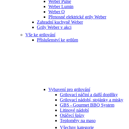
Weber Pulse
Weber Lumin
Weber Q
Přenosné elektrické grily Weber
Zahradní kuchyně Weber
Grily Weber v akci
Vše ke grilování
Příslušenství ke grilům
Vybavení pro grilování
Grilovací náčiní a další doplňky
Grilovací nádobí, stojánky a misky
GBS - Gourmet BBQ System
Litinové nádobí
Otáčecí špízy
Teploměry na maso
Všechny kategorie