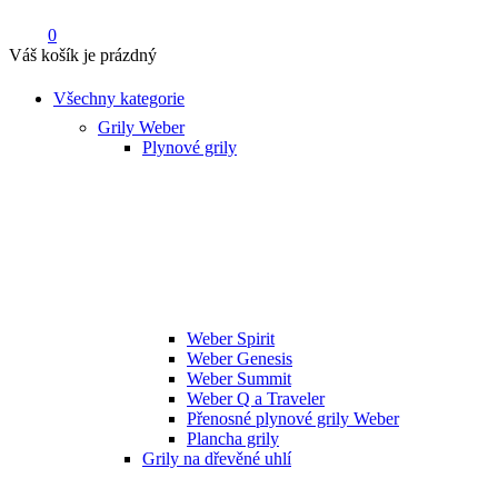
0
Váš košík je prázdný
Všechny kategorie
Grily Weber
Plynové grily
Weber Spirit
Weber Genesis
Weber Summit
Weber Q a Traveler
Přenosné plynové grily Weber
Plancha grily
Grily na dřevěné uhlí