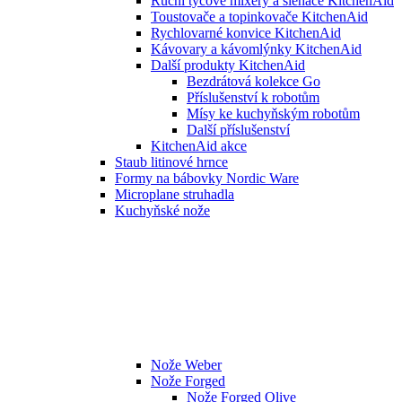
Ruční tyčové mixéry a šlehače KitchenAid
Toustovače a topinkovače KitchenAid
Rychlovarné konvice KitchenAid
Kávovary a kávomlýnky KitchenAid
Další produkty KitchenAid
Bezdrátová kolekce Go
Příslušenství k robotům
Mísy ke kuchyňským robotům
Další příslušenství
KitchenAid akce
Staub litinové hrnce
Formy na bábovky Nordic Ware
Microplane struhadla
Kuchyňské nože
Nože Weber
Nože Forged
Nože Forged Olive