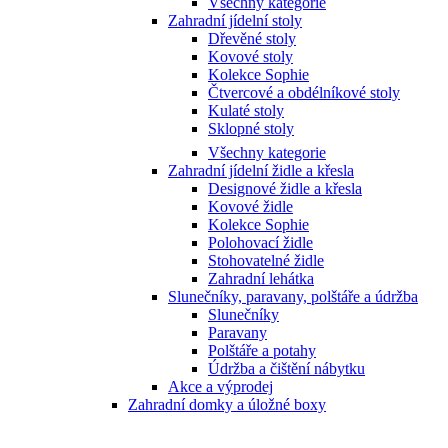
Všechny kategorie
Zahradní jídelní stoly
Dřevěné stoly
Kovové stoly
Kolekce Sophie
Čtvercové a obdélníkové stoly
Kulaté stoly
Sklopné stoly
Všechny kategorie
Zahradní jídelní židle a křesla
Designové židle a křesla
Kovové židle
Kolekce Sophie
Polohovací židle
Stohovatelné židle
Zahradní lehátka
Slunečníky, paravany, polštáře a údržba
Slunečníky
Paravany
Polštáře a potahy
Údržba a čištění nábytku
Akce a výprodej
Zahradní domky a úložné boxy