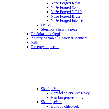
Nože Forged Katai
Nože Forged Sebra
Nože Forged VG10
Nože Forged Brute
Nože Forged Intense
Ocílky
Stojánky a lišty na nože
Prkénka na krájení
Zástěry na vaření Hedley & Bennett
Brita
Recepty na pečení
Slané pečení
Domácí chleba kváskový
Hamburgerové bulky
Sladké pečení
Dýňový chlebíček