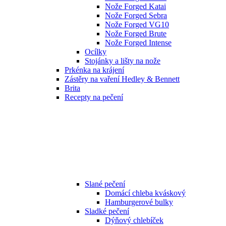
Nože Forged Katai
Nože Forged Sebra
Nože Forged VG10
Nože Forged Brute
Nože Forged Intense
Ocílky
Stojánky a lišty na nože
Prkénka na krájení
Zástěry na vaření Hedley & Bennett
Brita
Recepty na pečení
Slané pečení
Domácí chleba kváskový
Hamburgerové bulky
Sladké pečení
Dýňový chlebíček