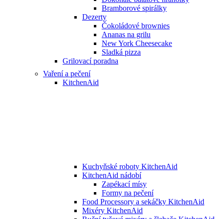
Bramborové spirálky
Dezerty
Čokoládové brownies
Ananas na grilu
New York Cheesecake
Sladká pizza
Grilovací poradna
Vaření a pečení
KitchenAid
Kuchyňské roboty KitchenAid
KitchenAid nádobí
Zapékací mísy
Formy na pečení
Food Processory a sekáčky KitchenAid
Mixéry KitchenAid