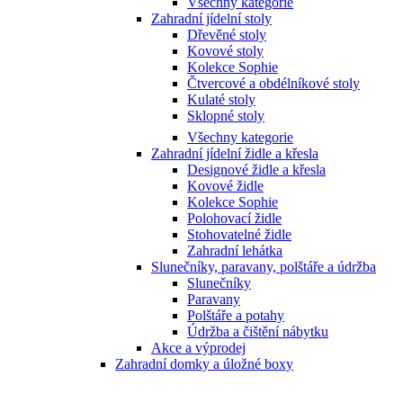
Všechny kategorie
Zahradní jídelní stoly
Dřevěné stoly
Kovové stoly
Kolekce Sophie
Čtvercové a obdélníkové stoly
Kulaté stoly
Sklopné stoly
Všechny kategorie
Zahradní jídelní židle a křesla
Designové židle a křesla
Kovové židle
Kolekce Sophie
Polohovací židle
Stohovatelné židle
Zahradní lehátka
Slunečníky, paravany, polštáře a údržba
Slunečníky
Paravany
Polštáře a potahy
Údržba a čištění nábytku
Akce a výprodej
Zahradní domky a úložné boxy