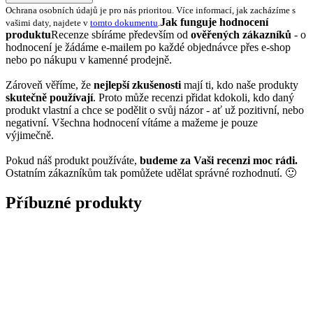
Ochrana osobních údajů je pro nás prioritou. Více informací, jak zacházíme s
Jak funguje hodnocení
vašimi daty, najdete v
tomto dokumentu
.
produktu
Recenze sbíráme především od
ověřených zákazníků
- o
hodnocení je žádáme e-mailem po každé objednávce přes e-shop
nebo po nákupu v kamenné prodejně.
Zároveň věříme, že
nejlepší zkušenosti
mají ti, kdo naše produkty
skutečně používají
. Proto může recenzi přidat kdokoli, kdo daný
produkt vlastní a chce se podělit o svůj názor - ať už pozitivní, nebo
negativní. Všechna hodnocení vítáme a mažeme je pouze
výjimečně.
Pokud náš produkt používáte,
budeme za Vaši recenzi moc rádi.
Ostatním zákazníkům tak pomůžete udělat správné rozhodnutí. 🙂
Příbuzné produkty