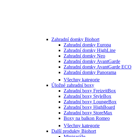
Zahradní domky Biohort
Zahradní domky Europa
Zahradní domky HighLine
Zahradní domky Neo
Zahradní domky AvantGarde
Zahradní domky AvantGarde ECO
Zahradní domky Panorama
Všechny kategorie
Úložné zahradní boxy
Zahradní boxy FreizeitBox
Zahradní boxy StyleBox
Zahradní boxy LoungeBox
Zahradní boxy HighBoard
Zahradní boxy StoreMax
Boxy na balkon Romeo
Všechny kategorie
Další produkty Biohort
Minigaráže