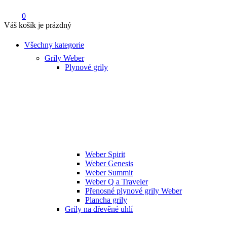
0
Váš košík je prázdný
Všechny kategorie
Grily Weber
Plynové grily
Weber Spirit
Weber Genesis
Weber Summit
Weber Q a Traveler
Přenosné plynové grily Weber
Plancha grily
Grily na dřevěné uhlí