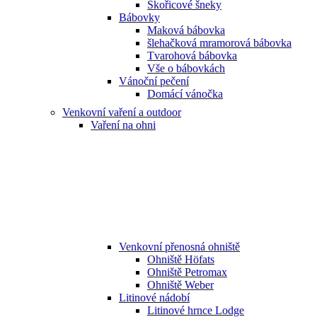
Skořicové šneky
Bábovky
Maková bábovka
šlehačková mramorová bábovka
Tvarohová bábovka
Vše o bábovkách
Vánoční pečení
Domácí vánočka
Venkovní vaření a outdoor
Vaření na ohni
Venkovní přenosná ohniště
Ohniště Höfats
Ohniště Petromax
Ohniště Weber
Litinové nádobí
Litinové hrnce Lodge