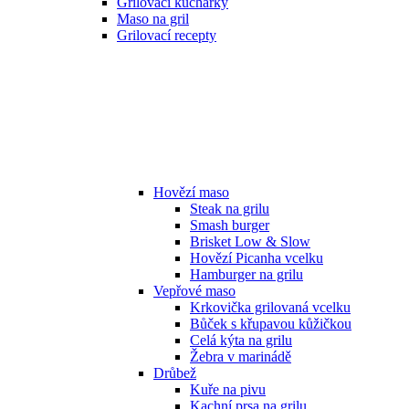
Grilovací kuchařky
Maso na gril
Grilovací recepty
Hovězí maso
Steak na grilu
Smash burger
Brisket Low & Slow
Hovězí Picanha vcelku
Hamburger na grilu
Vepřové maso
Krkovička grilovaná vcelku
Bůček s křupavou kůžičkou
Celá kýta na grilu
Žebra v marinádě
Drůbež
Kuře na pivu
Kachní prsa na grilu