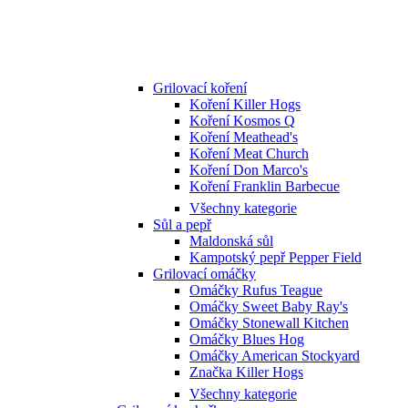
Grilovací koření
Koření Killer Hogs
Koření Kosmos Q
Koření Meathead's
Koření Meat Church
Koření Don Marco's
Koření Franklin Barbecue
Všechny kategorie
Sůl a pepř
Maldonská sůl
Kampotský pepř Pepper Field
Grilovací omáčky
Omáčky Rufus Teague
Omáčky Sweet Baby Ray's
Omáčky Stonewall Kitchen
Omáčky Blues Hog
Omáčky American Stockyard
Značka Killer Hogs
Všechny kategorie