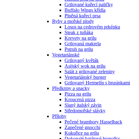
Grilované kuřecí paličky
Buffalo Wings křídla
Plněná kuřecí prsa
Ryby a mořské plody
Losos na cedrovém prkénku
Steak z tuňáka
Krevety na grilu
Grilovaná makrela
Pstruh na grilu
Vegetariánské
Grilovaný květák
Asijský wok na grilu
Salát z grilované zeleniny
Vegetariánský burger
Grilovaný Hermelín s brusinkami
Předkrmy a snacky
Pizza na grilu
Kroucená pizza
Slaný italský závin
Středomořské slávky
Přílohy
Pečené brambory Hasselback
Zapečené gnocchi
Kukuřice na grilu
Dokonalé batátové hranolky