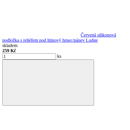
Červená silikonová
podložka s reliéfem pod litinový hrnec/pánev Lodge
skladem
259 Kč
ks