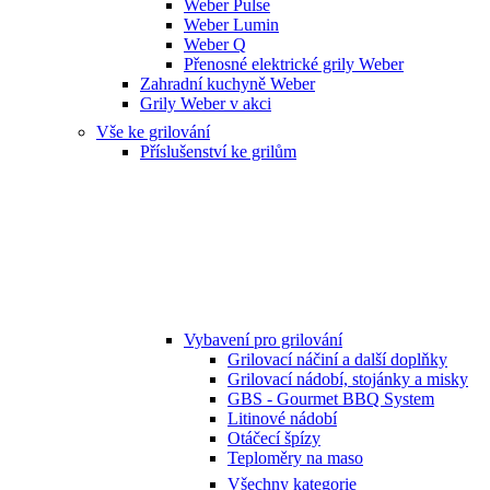
Weber Pulse
Weber Lumin
Weber Q
Přenosné elektrické grily Weber
Zahradní kuchyně Weber
Grily Weber v akci
Vše ke grilování
Příslušenství ke grilům
Vybavení pro grilování
Grilovací náčiní a další doplňky
Grilovací nádobí, stojánky a misky
GBS - Gourmet BBQ System
Litinové nádobí
Otáčecí špízy
Teploměry na maso
Všechny kategorie