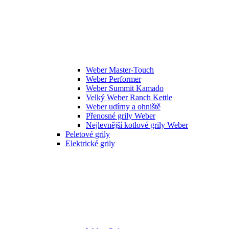
Weber Master-Touch
Weber Performer
Weber Summit Kamado
Velký Weber Ranch Kettle
Weber udírny a ohniště
Přenosné grily Weber
Nejlevnější kotlové grily Weber
Peletové grily
Elektrické grily