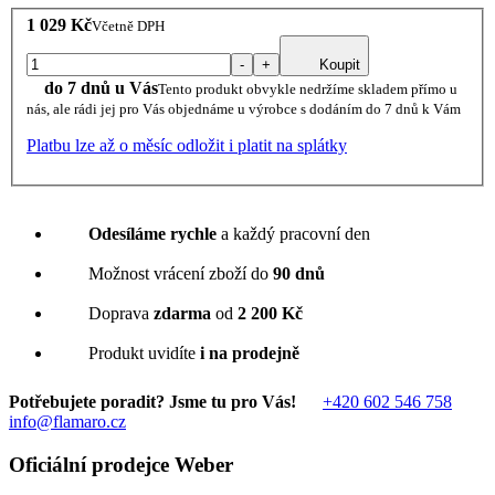
1 029 Kč
Včetně DPH
-
+
Koupit
do 7 dnů u Vás
Tento produkt obvykle nedržíme skladem přímo u
nás, ale rádi jej pro Vás objednáme u výrobce s dodáním do 7 dnů k Vám
Platbu lze až o měsíc odložit i platit na splátky
Odesíláme rychle
a každý pracovní den
Možnost vrácení zboží do
90 dnů
Doprava
zdarma
od
2 200 Kč
Produkt uvidíte
i na prodejně
Potřebujete poradit? Jsme tu pro Vás!
+420 602 546 758
info@flamaro.cz
Oficiální prodejce Weber