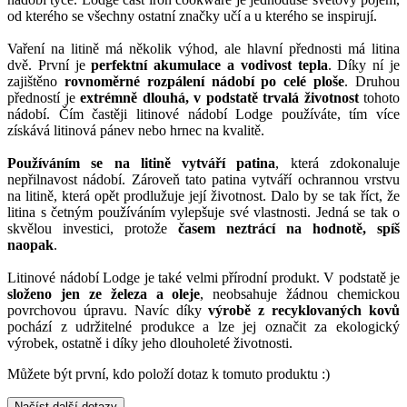
od kterého se všechny ostatní značky učí a u kterého se inspirují.
Vaření na litině má několik výhod, ale hlavní přednosti má litina
dvě. První je
perfektní akumulace a vodivost tepla
. Díky ní je
zajištěno
rovnoměrné rozpálení nádobí po celé ploše
. Druhou
předností je
extrémně dlouhá, v podstatě trvalá životnost
tohoto
nádobí. Čím častěji litinové nádobí Lodge používáte, tím více
získává litinová pánev nebo hrnec na kvalitě.
Používáním se na litině vytváří patina
, která zdokonaluje
nepřilnavost nádobí. Zároveň tato patina vytváří ochrannou vrstvu
na litině, která opět prodlužuje její životnost. Dalo by se tak říct, že
litina s četným používáním vylepšuje své vlastnosti. Jedná se tak o
skvělou investici, protože
časem neztrácí na hodnotě, spíš
naopak
.
Litinové nádobí Lodge je také velmi přírodní produkt. V podstatě je
složeno jen ze železa a oleje
, neobsahuje žádnou chemickou
povrchovou úpravu. Navíc díky
výrobě z recyklovaných kovů
pochází z udržitelné produkce a lze jej označit za ekologický
výrobek, ostatně i díky jeho dlouholeté životnosti.
Můžete být první, kdo položí dotaz k tomuto produktu :)
Načíst další dotazy