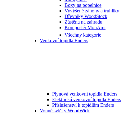
Boxy na popelnice
Vyvýšené záhony a truhlíky
Dřevníky WoodStock
Zástěna na zahradu
Kompostér MonAmi
Všechny kategorie
Venkovní topidla Enders
Plynová venkovní topidla Enders
Elektrická venkovní topidla Enders
Příslušenství k topidlům Enders
Vonné svíčky WoodWick