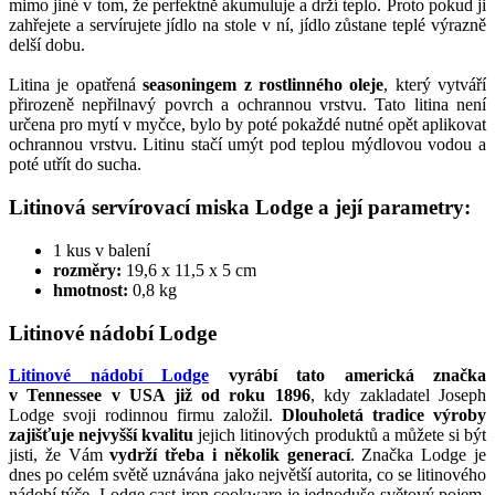
mimo jiné v tom, že perfektně akumuluje a drží teplo. Proto pokud ji
zahřejete a servírujete jídlo na stole v ní, jídlo zůstane teplé výrazně
delší dobu.
Litina je opatřená
seasoningem z rostlinného oleje
, který vytváří
přirozeně nepřilnavý povrch a ochrannou vrstvu. Tato litina není
určena pro mytí v myčce, bylo by poté pokaždé nutné opět aplikovat
ochrannou vrstvu. Litinu stačí umýt pod teplou mýdlovou vodou a
poté utřít do sucha.
Litinová servírovací miska Lodge a její parametry:
1 kus v balení
rozměry:
19,6 x 11,5 x 5 cm
hmotnost:
0,8 kg
Litinové nádobí Lodge
Litinové nádobí Lodge
vyrábí tato americká značka
v Tennessee v USA již od roku 1896
, kdy zakladatel Joseph
Lodge svoji rodinnou firmu založil.
Dlouholetá tradice výroby
zajišťuje nejvyšší kvalitu
jejich litinových produktů a můžete si být
jisti, že Vám
vydrží třeba i několik generací
. Značka Lodge je
dnes po celém světě uznávána jako největší autorita, co se litinového
nádobí týče. Lodge cast iron cookware je jednoduše světový pojem,