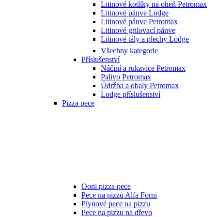
Litinové kotlíky na oheň Petromax
Litinové pánve Lodge
Litinové pánve Petromax
Litinové grilovací pánve
Litinové tály a plechy Lodge
Všechny kategorie
Příslušenství
Náčiní a rukavice Petromax
Palivo Petromax
Údržba a obaly Petromax
Lodge příslušenství
Pizza pece
Ooni pizza pece
Pece na pizzu Alfa Forni
Plynové pece na pizzu
Pece na pizzu na dřevo