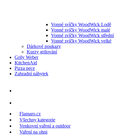
Vonné svíčky WoodWick Lodě
Vonné svíčky WoodWick malé
Vonné svíčky WoodWick střední
Vonné svíčky WoodWick velké
Dárkové poukazy
Kurzy grilování
Grily Weber
KitchenAid
Pizza pece
Zahradní nábytek
Flamaro.cz
Všechny kategorie
Venkovní vaření a outdoor
Vaření na ohni