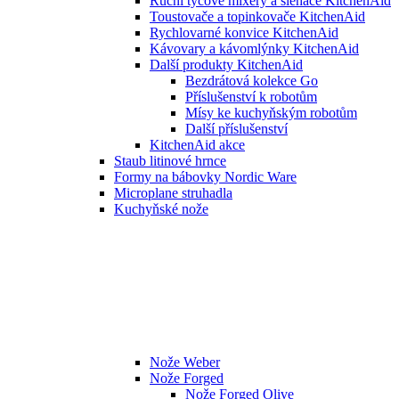
Ruční tyčové mixéry a šlehače KitchenAid
Toustovače a topinkovače KitchenAid
Rychlovarné konvice KitchenAid
Kávovary a kávomlýnky KitchenAid
Další produkty KitchenAid
Bezdrátová kolekce Go
Příslušenství k robotům
Mísy ke kuchyňským robotům
Další příslušenství
KitchenAid akce
Staub litinové hrnce
Formy na bábovky Nordic Ware
Microplane struhadla
Kuchyňské nože
Nože Weber
Nože Forged
Nože Forged Olive