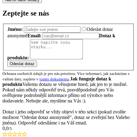
Zeptejte se nás
Jméno:
Odeslat dotaz
anonymně
Email:
Dotaz k
produktu:
Odeslat dotaz
Ochrana osobních údajů je pro nás prioritou. Více informací, jak zacházíme s
Jak funguje dotaz k
vašimi daty, najdete v
tomto dokumentu
.
produktu
Vašemu dotazu se věnujeme hned, jak jen to je možné.
Pokud nám někdy odpověď trvá, pravděpodobně pro Vás
ověřujeme podrobnější informace přímo od výrobce nebo
dodavatele. Nebojte ale, myslíme na Vás :).
Dotaz i jeho odpověď se vždy objeví v této sekci (pokud zvolíte
možnost "Odeslat dotaz anonymně", dotaz se zveřejní bez Vašeho
jména). Odpověď odesíláme i na Váš email.
0,0
/5