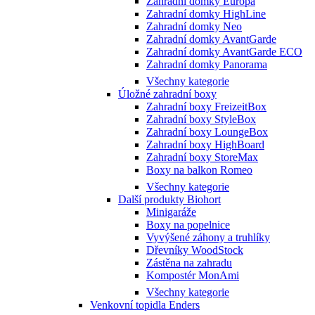
Zahradní domky Europa
Zahradní domky HighLine
Zahradní domky Neo
Zahradní domky AvantGarde
Zahradní domky AvantGarde ECO
Zahradní domky Panorama
Všechny kategorie
Úložné zahradní boxy
Zahradní boxy FreizeitBox
Zahradní boxy StyleBox
Zahradní boxy LoungeBox
Zahradní boxy HighBoard
Zahradní boxy StoreMax
Boxy na balkon Romeo
Všechny kategorie
Další produkty Biohort
Minigaráže
Boxy na popelnice
Vyvýšené záhony a truhlíky
Dřevníky WoodStock
Zástěna na zahradu
Kompostér MonAmi
Všechny kategorie
Venkovní topidla Enders