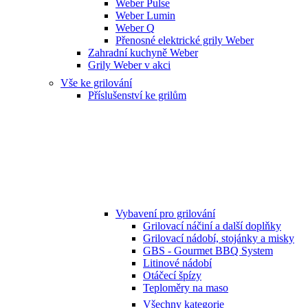
Weber Pulse
Weber Lumin
Weber Q
Přenosné elektrické grily Weber
Zahradní kuchyně Weber
Grily Weber v akci
Vše ke grilování
Příslušenství ke grilům
Vybavení pro grilování
Grilovací náčiní a další doplňky
Grilovací nádobí, stojánky a misky
GBS - Gourmet BBQ System
Litinové nádobí
Otáčecí špízy
Teploměry na maso
Všechny kategorie