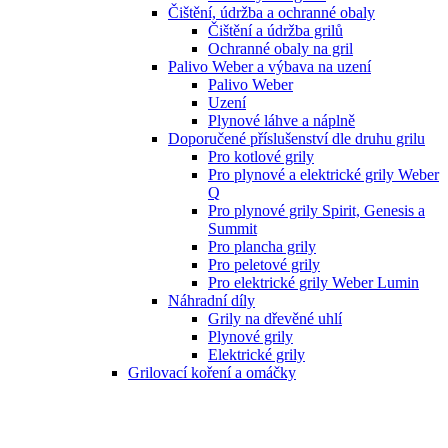
Čištění, údržba a ochranné obaly
Čištění a údržba grilů
Ochranné obaly na gril
Palivo Weber a výbava na uzení
Palivo Weber
Uzení
Plynové láhve a náplně
Doporučené příslušenství dle druhu grilu
Pro kotlové grily
Pro plynové a elektrické grily Weber
Q
Pro plynové grily Spirit, Genesis a
Summit
Pro plancha grily
Pro peletové grily
Pro elektrické grily Weber Lumin
Náhradní díly
Grily na dřevěné uhlí
Plynové grily
Elektrické grily
Grilovací koření a omáčky