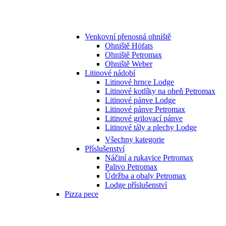
Venkovní přenosná ohniště
Ohniště Höfats
Ohniště Petromax
Ohniště Weber
Litinové nádobí
Litinové hrnce Lodge
Litinové kotlíky na oheň Petromax
Litinové pánve Lodge
Litinové pánve Petromax
Litinové grilovací pánve
Litinové tály a plechy Lodge
Všechny kategorie
Příslušenství
Náčiní a rukavice Petromax
Palivo Petromax
Údržba a obaly Petromax
Lodge příslušenství
Pizza pece