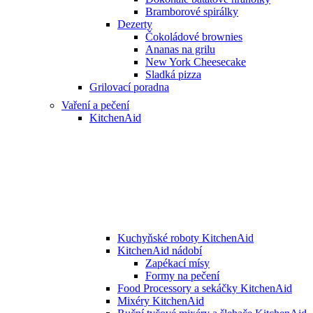
Bramborové spirálky
Dezerty
Čokoládové brownies
Ananas na grilu
New York Cheesecake
Sladká pizza
Grilovací poradna
Vaření a pečení
KitchenAid
Kuchyňské roboty KitchenAid
KitchenAid nádobí
Zapékací mísy
Formy na pečení
Food Processory a sekáčky KitchenAid
Mixéry KitchenAid