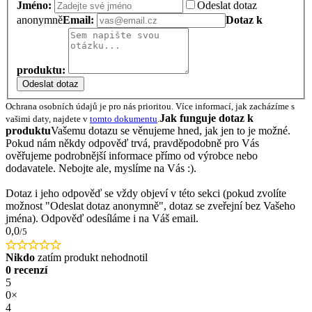
Jméno:
Odeslat dotaz
anonymně
Email:
Dotaz k
produktu:
Odeslat dotaz
Ochrana osobních údajů je pro nás prioritou. Více informací, jak zacházíme s
Jak funguje dotaz k
vašimi daty, najdete v
tomto dokumentu
.
produktu
Vašemu dotazu se věnujeme hned, jak jen to je možné.
Pokud nám někdy odpověď trvá, pravděpodobně pro Vás
ověřujeme podrobnější informace přímo od výrobce nebo
dodavatele. Nebojte ale, myslíme na Vás :).
Dotaz i jeho odpověď se vždy objeví v této sekci (pokud zvolíte
možnost "Odeslat dotaz anonymně", dotaz se zveřejní bez Vašeho
jména). Odpověď odesíláme i na Váš email.
0,0
/5
Nikdo
zatím produkt nehodnotil
0 recenzí
5
0×
4