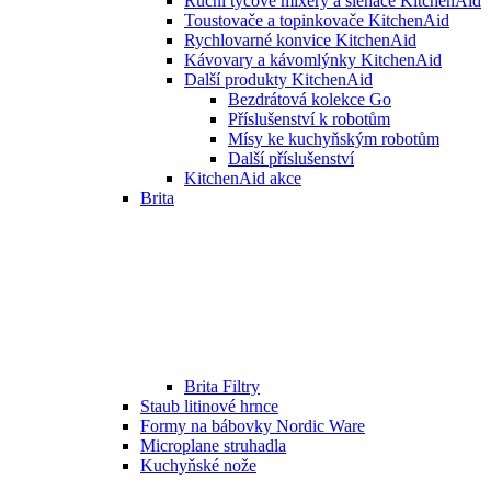
Ruční tyčové mixéry a šlehače KitchenAid
Toustovače a topinkovače KitchenAid
Rychlovarné konvice KitchenAid
Kávovary a kávomlýnky KitchenAid
Další produkty KitchenAid
Bezdrátová kolekce Go
Příslušenství k robotům
Mísy ke kuchyňským robotům
Další příslušenství
KitchenAid akce
Brita
Brita Filtry
Staub litinové hrnce
Formy na bábovky Nordic Ware
Microplane struhadla
Kuchyňské nože