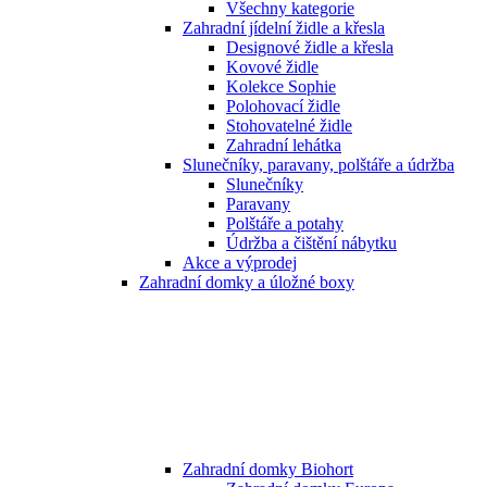
Všechny kategorie
Zahradní jídelní židle a křesla
Designové židle a křesla
Kovové židle
Kolekce Sophie
Polohovací židle
Stohovatelné židle
Zahradní lehátka
Slunečníky, paravany, polštáře a údržba
Slunečníky
Paravany
Polštáře a potahy
Údržba a čištění nábytku
Akce a výprodej
Zahradní domky a úložné boxy
Zahradní domky Biohort