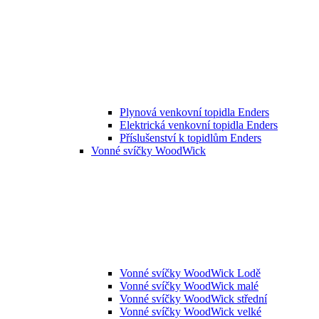
Plynová venkovní topidla Enders
Elektrická venkovní topidla Enders
Příslušenství k topidlům Enders
Vonné svíčky WoodWick
Vonné svíčky WoodWick Lodě
Vonné svíčky WoodWick malé
Vonné svíčky WoodWick střední
Vonné svíčky WoodWick velké