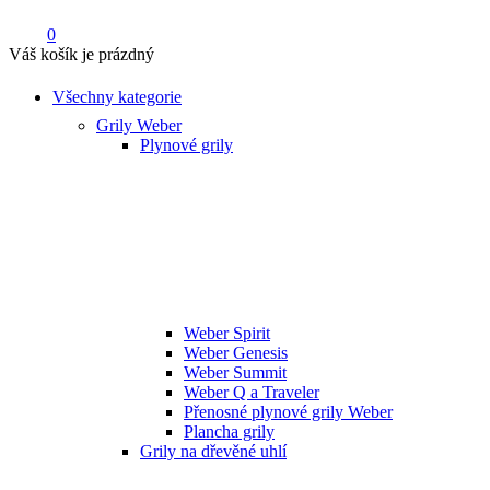
0
Váš košík je prázdný
Všechny kategorie
Grily Weber
Plynové grily
Weber Spirit
Weber Genesis
Weber Summit
Weber Q a Traveler
Přenosné plynové grily Weber
Plancha grily
Grily na dřevěné uhlí