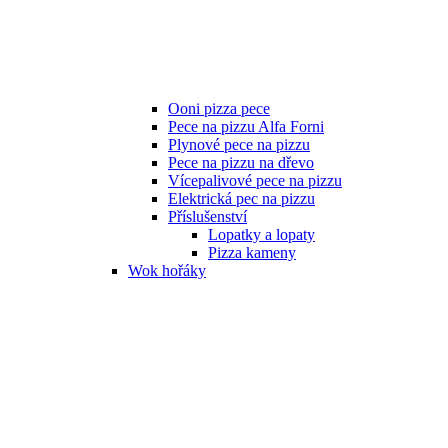
Ooni pizza pece
Pece na pizzu Alfa Forni
Plynové pece na pizzu
Pece na pizzu na dřevo
Vícepalivové pece na pizzu
Elektrická pec na pizzu
Příslušenství
Lopatky a lopaty
Pizza kameny
Wok hořáky