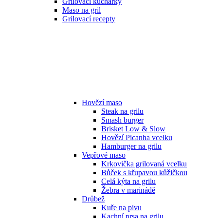
Grilovací kuchařky
Maso na gril
Grilovací recepty
Hovězí maso
Steak na grilu
Smash burger
Brisket Low & Slow
Hovězí Picanha vcelku
Hamburger na grilu
Vepřové maso
Krkovička grilovaná vcelku
Bůček s křupavou kůžičkou
Celá kýta na grilu
Žebra v marinádě
Drůbež
Kuře na pivu
Kachní prsa na grilu