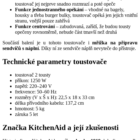
toustovač jej nejprve snadno rozmrazí a poté opeče
Funkce jednostranného opékání
– vhodné na bagely,
housky a třeba burger bulky, toustovač opéká jen jejich vnitřní
stranu, vnější pouze zahřívá
Funkce centrování
– zabudovaná, zařídí, že budou tousty
opečeny rovnoměrně, nebude část tmavší než druhá
Součástí balení je u tohoto toustovače i
mřížka na přípravu
sendvičů s náplní
. Díky ní ze sendviče náplň nevyteče do přístroje.
Technické parametry toustovače
toustovač 2 tousty
příkon: 1250 W
napětí: 220–240 V
frekvence: 50–60 Hz
rozměry (V x Š x H): 22,5 x 18 x 33 cm
délka přívodního kabelu: 137,2 cm
hmotnost: 5 kg
záruka 5 let
Značka KitchenAid a její zkušenosti