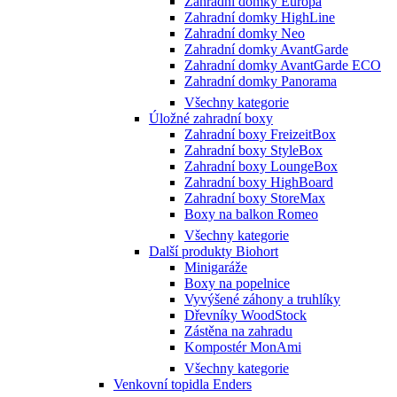
Zahradní domky Europa
Zahradní domky HighLine
Zahradní domky Neo
Zahradní domky AvantGarde
Zahradní domky AvantGarde ECO
Zahradní domky Panorama
Všechny kategorie
Úložné zahradní boxy
Zahradní boxy FreizeitBox
Zahradní boxy StyleBox
Zahradní boxy LoungeBox
Zahradní boxy HighBoard
Zahradní boxy StoreMax
Boxy na balkon Romeo
Všechny kategorie
Další produkty Biohort
Minigaráže
Boxy na popelnice
Vyvýšené záhony a truhlíky
Dřevníky WoodStock
Zástěna na zahradu
Kompostér MonAmi
Všechny kategorie
Venkovní topidla Enders