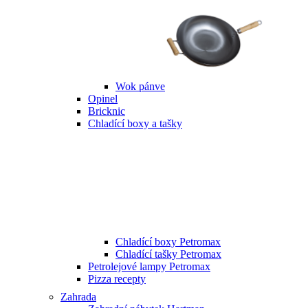
Wok pánve
Opinel
Bricknic
Chladící boxy a tašky
Chladící boxy Petromax
Chladící tašky Petromax
Petrolejové lampy Petromax
Pizza recepty
Zahrada