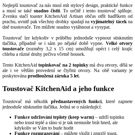
Nejlepší toustovač za nás musí mít stylový design, praktické funkce
a musí se také
snadno čistit
. To určitě i tento toustovač splňuje.
Zvenku stačí toaster KitchenAid Artisan občas otřít hadříkem od
prachu, uvnitř pak všechny drobky spadají na
vyjímatelný tácek
na
dně toustovače. Ten můžete snadno vytáhnout a vysypat.
Toustovač lze kdykoliv v průběhu jednoduše vypnout stisknutím
tlačítka, případně se i sám po nějaké době vypne.
Velké otvory
toustovače
(rozměry 3,2 x 15 cm) umožňují opéct i celý krajíc
chleba a různé druhy pečiva včetně housek.
Tento KitchenAid
topinkovač na 2 topinky
má dva otvory, dělá se
ale i ve větším provedení se čtyřmi otvory. Na obě varianty je
poskytována
prodloužená záruka 5 let
.
Toustovač KitchenAid a jeho funkce
Toustovač má několik
přednastavených funkcí
, které zapnete
jednoduše stisknutím tlačítka. Jedná se o následující:
Funkce udržování teploty (keep warm)
– udrží topinku
nebo toust teplé a ráno si je tak nemusíte brát hned, ale
kdykoliv se Vám to bude hodit
Funkce rozmrazování
– můžete vložit i zmrzlý toust,