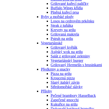
Grilované kuřecí paličky
Buffalo Wings křídla
Plněná kuřecí prsa
Ryby a mořské plody
Losos na cedrovém prkénku
Steak z tuňáka
Krevety na grilu
Grilovaná makrela
Pstruh na grilu
Vegetariánské
Grilovaný květák
Asijský wok na grilu
Salát z grilované zeleniny
Vegetariánský burger
Grilovaný Hermelín s brusinkami
Předkrmy a snacky
Pizza na grilu
Kroucená pizza
Slaný italský závin
Středomořské slávky
Přílohy
Pečené brambory Hasselback
Zapečené gnocchi
Kukuřice na grilu
Dokonalé batátové hranolky