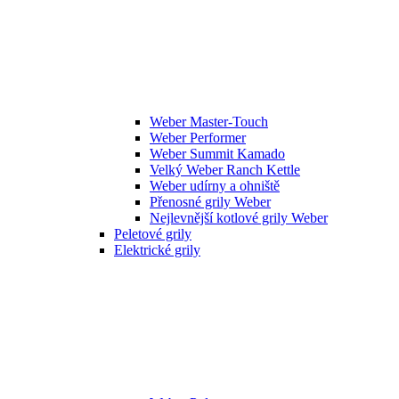
Weber Master-Touch
Weber Performer
Weber Summit Kamado
Velký Weber Ranch Kettle
Weber udírny a ohniště
Přenosné grily Weber
Nejlevnější kotlové grily Weber
Peletové grily
Elektrické grily