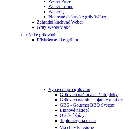
Weber Pulse
Weber Lumin
Weber Q
Přenosné elektrické grily Weber
Zahradní kuchyně Weber
Grily Weber v akci
Vše ke grilování
Příslušenství ke grilům
Vybavení pro grilování
Grilovací náčiní a další doplňky
Grilovací nádobí, stojánky a misky
GBS - Gourmet BBQ System
Litinové nádobí
Otáčecí špízy
Teploměry na maso
Všechny kategorie