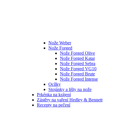
Nože Weber
Nože Forged
Nože Forged Olive
Nože Forged Katai
Nože Forged Sebra
Nože Forged VG10
Nože Forged Brute
Nože Forged Intense
Ocílky
Stojánky a lišty na nože
Prkénka na krájení
Zástěry na vaření Hedley & Bennett
Recepty na pečení