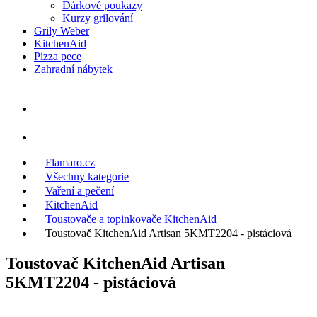
Dárkové poukazy
Kurzy grilování
Grily Weber
KitchenAid
Pizza pece
Zahradní nábytek
Flamaro.cz
Všechny kategorie
Vaření a pečení
KitchenAid
Toustovače a topinkovače KitchenAid
Toustovač KitchenAid Artisan 5KMT2204 - pistáciová
Toustovač KitchenAid Artisan
5KMT2204 - pistáciová