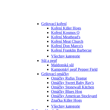
Grilovací koření
Koření Killer Hogs
Koření Kosmos Q
Koření Meathead's
Koření Meat Church
Koření Don Marco's
Koření Franklin Barbecue
Všechny kategorie
Sůl a pepř
Maldonská sůl
Kampotský pepř Pepper Field
Grilovací omáčky
Omáčky Rufus Teague
Omáčky Sweet Baby Ray's
Omáčky Stonewall Kitchen
Omáčky Blues Hog
Omáčky American Stockyard
Značka Killer Hogs
Všechny kategorie