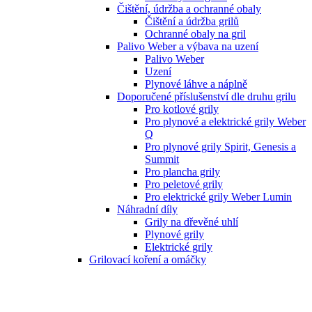
Čištění, údržba a ochranné obaly
Čištění a údržba grilů
Ochranné obaly na gril
Palivo Weber a výbava na uzení
Palivo Weber
Uzení
Plynové láhve a náplně
Doporučené příslušenství dle druhu grilu
Pro kotlové grily
Pro plynové a elektrické grily Weber
Q
Pro plynové grily Spirit, Genesis a
Summit
Pro plancha grily
Pro peletové grily
Pro elektrické grily Weber Lumin
Náhradní díly
Grily na dřevěné uhlí
Plynové grily
Elektrické grily
Grilovací koření a omáčky