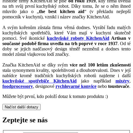
Historie firmy KitchenAid se píše
od roku 1919
, kdy firma uvedla
na trh svůj první kuchyňský robot. Díky tomu, že se o něm ihned
mluvilo jako o „
the best kitchen aid
“ (v překladu nejlepší
pomocník v kuchyni), vznikl i název značky KitchenAid.
A svým kořenům zůstala firma věrná dodnes. Vyrábí řadu malých
kuchyňských spotřebičů, které Vám mají v kuchyni skutečně
pomoci. Své ikonické
kuchyňské roboty KitchenAid
Artisan v
současné podobě firma uvedla na trh poprvé v roce 1937
. Od té
doby se jejich nadčasový design téměř nezměnil a dodnes tento
model zůstal vlajkovou lodí značky.
Značka KitchenAid se díky svým
více než 100 letům zkušeností
stala synonymem kvality, spolehlivosti a dlouhotrvalosti. Dnes v její
nabídce kromě tradičních kuchyňských robotů najdeme i další
kuchyňské spotřebiče KitchenAid
jako například
mixéry
,
foodprocessory
, designové
rychlovarné konvice
nebo
toustovače
.
Můžete být první, kdo položí dotaz k tomuto produktu :)
Načíst další dotazy
Zeptejte se nás