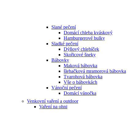
Slané pečení
Domácí chleba kváskový
Hamburgerové bulky
Sladké pečení
Dýňový chlebíček
Skořicové šneky
Bábovky
Maková bábovka
šlehačková mramorová bábovka
Tvarohová bábovka
Vše o bábovkách
Vánoční pečení
Domácí vánočka
Venkovní vaření a outdoor
Vaření na ohni