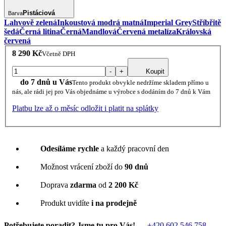
Pistáciová
Barva
Lahvově zelená
Inkoustová modrá matná
Imperial Grey
Stříbřitě
šedá
Černá litina
Černá
Mandlová
Červená metalíza
Královská
červená
8 290 Kč
Včetně DPH
-
+
Koupit
do 7 dnů u Vás
Tento produkt obvykle nedržíme skladem přímo u
nás, ale rádi jej pro Vás objednáme u výrobce s dodáním do 7 dnů k Vám
Platbu lze až o měsíc odložit i platit na splátky
Odesíláme rychle
a každý pracovní den
Možnost vrácení zboží do
90 dnů
Doprava
zdarma
od
2 200 Kč
Produkt uvidíte
i na prodejně
Potřebujete poradit? Jsme tu pro Vás!
+420 602 546 758