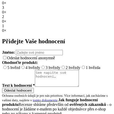
0×
3
0×
2
0×
1
0×
Přidejte Vaše hodnocení
Jméno:
Odeslat hodnocení anonymně
Ohodnoťte produkt:
5 hvězd
4 hvězdy
3 hvězdy
2 hvězdy
1 hvězda
Text k hodnocení *
Odeslat hodnocení
Ochrana osobních údajů je pro nás prioritou. Více informací, jak zacházíme s
Jak funguje hodnocení
vašimi daty, najdete v
tomto dokumentu
.
produktu
Recenze sbíráme především od
ověřených zákazníků
- o
hodnocení je žádáme e-mailem po každé objednávce přes e-shop
nebo po nákupu v kamenné prodejně.