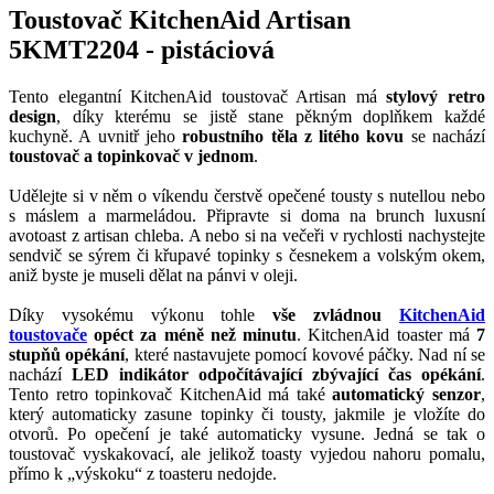
Toustovač KitchenAid Artisan
5KMT2204 - pistáciová
Tento elegantní KitchenAid toustovač Artisan má
stylový retro
design
, díky kterému se jistě stane pěkným doplňkem každé
kuchyně. A uvnitř jeho
robustního těla z litého kovu
se nachází
toustovač a topinkovač v jednom
.
Udělejte si v něm o víkendu čerstvě opečené tousty s nutellou nebo
s máslem a marmeládou. Připravte si doma na brunch luxusní
avotoast z artisan chleba. A nebo si na večeři v rychlosti nachystejte
sendvič se sýrem či křupavé topinky s česnekem a volským okem,
aniž byste je museli dělat na pánvi v oleji.
Díky vysokému výkonu tohle
vše zvládnou
KitchenAid
toustovače
opéct za méně než minutu
. KitchenAid toaster má
7
stupňů opékání
, které nastavujete pomocí kovové páčky. Nad ní se
nachází
LED indikátor odpočítávající zbývající čas opékání
.
Tento retro topinkovač KitchenAid má také
automatický senzor
,
který automaticky zasune topinky či tousty, jakmile je vložíte do
otvorů. Po opečení je také automaticky vysune. Jedná se tak o
toustovač vyskakovací, ale jelikož toasty vyjedou nahoru pomalu,
přímo k „výskoku“ z toasteru nedojde.