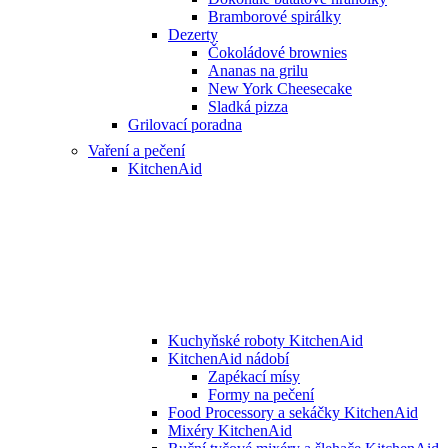
Bramborové spirálky
Dezerty
Čokoládové brownies
Ananas na grilu
New York Cheesecake
Sladká pizza
Grilovací poradna
Vaření a pečení
KitchenAid
Kuchyňské roboty KitchenAid
KitchenAid nádobí
Zapékací mísy
Formy na pečení
Food Processory a sekáčky KitchenAid
Mixéry KitchenAid