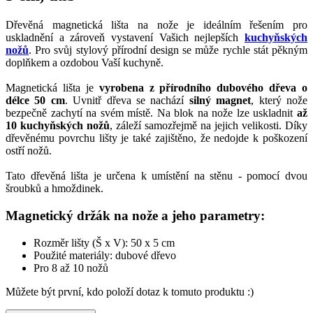
Dřevěná magnetická lišta na nože je ideálním řešením pro
uskladnění a zároveň vystavení Vašich nejlepších
kuchyňských
nožů
. Pro svůj stylový přírodní design se může rychle stát pěkným
doplňkem a ozdobou Vaší kuchyně.
Magnetická lišta je
vyrobena z přírodního dubového dřeva o
délce 50 cm
. Uvnitř dřeva se nachází
silný magnet
, který nože
bezpečně zachytí na svém místě. Na blok na nože lze uskladnit
až
10 kuchyňských nožů
, záleží samozřejmě na jejich velikosti. Díky
dřevěnému povrchu lišty je také zajištěno, že nedojde k poškození
ostří nožů.
Tato dřevěná lišta je určena k umístění na stěnu - pomocí dvou
šroubků a hmoždinek.
Magnetický držák na nože a jeho parametry:
Rozměr lišty (Š x V): 50 x 5 cm
Použité materiály: dubové dřevo
Pro 8 až 10 nožů
Můžete být první, kdo položí dotaz k tomuto produktu :)