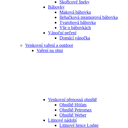
Skořicové šneky
Bábovky
Maková bábovka
šlehačková mramorová bábovka
Tvarohová bábovka
Vše o bábovkách
Vánoční pečení
Domácí vánočka
Venkovní vaření a outdoor
Vaření na ohni
Venkovní přenosná ohniště
Ohniště Höfats
Ohniště Petromax
Ohniště Weber
Litinové nádobí
Litinové hrnce Lodge