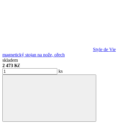
Style de Vie
magnetický stojan na nože, ořech
skladem
2 473 Kč
ks