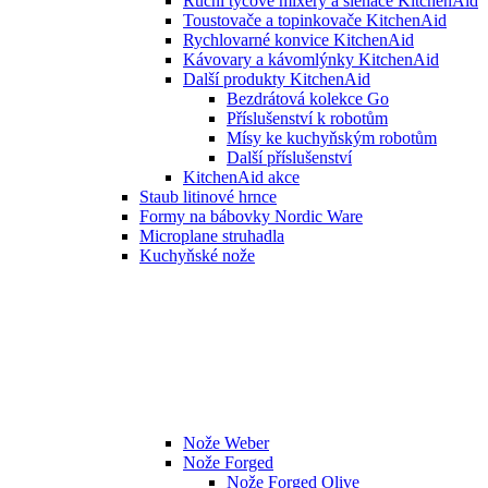
Ruční tyčové mixéry a šlehače KitchenAid
Toustovače a topinkovače KitchenAid
Rychlovarné konvice KitchenAid
Kávovary a kávomlýnky KitchenAid
Další produkty KitchenAid
Bezdrátová kolekce Go
Příslušenství k robotům
Mísy ke kuchyňským robotům
Další příslušenství
KitchenAid akce
Staub litinové hrnce
Formy na bábovky Nordic Ware
Microplane struhadla
Kuchyňské nože
Nože Weber
Nože Forged
Nože Forged Olive