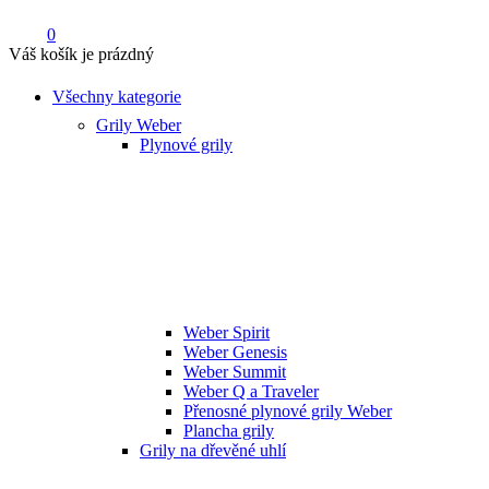
0
Váš košík je prázdný
Všechny kategorie
Grily Weber
Plynové grily
Weber Spirit
Weber Genesis
Weber Summit
Weber Q a Traveler
Přenosné plynové grily Weber
Plancha grily
Grily na dřevěné uhlí