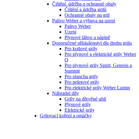
Čištění, údržba a ochranné obaly
Čištění a údržba grilů
Ochranné obaly na gril
Palivo Weber a výbava na uzení
Palivo Weber
Uzení
Plynové láhve a náplně
Doporučené příslušenství dle druhu grilu
Pro kotlové grily
Pro plynové a elektrické grily Weber
Q
Pro plynové grily Spirit, Genesis a
Summit
Pro plancha grily
Pro peletové grily
Pro elektrické grily Weber Lumin
Náhradní díly
Grily na dřevěné uhlí
Plynové grily
Elektrické grily
Grilovací koření a omáčky