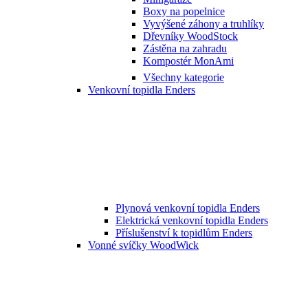
Boxy na popelnice
Vyvýšené záhony a truhlíky
Dřevníky WoodStock
Zástěna na zahradu
Kompostér MonAmi
Všechny kategorie
Venkovní topidla Enders
Plynová venkovní topidla Enders
Elektrická venkovní topidla Enders
Příslušenství k topidlům Enders
Vonné svíčky WoodWick