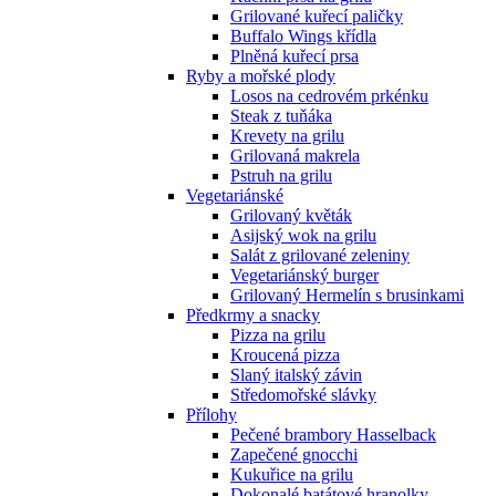
Grilované kuřecí paličky
Buffalo Wings křídla
Plněná kuřecí prsa
Ryby a mořské plody
Losos na cedrovém prkénku
Steak z tuňáka
Krevety na grilu
Grilovaná makrela
Pstruh na grilu
Vegetariánské
Grilovaný květák
Asijský wok na grilu
Salát z grilované zeleniny
Vegetariánský burger
Grilovaný Hermelín s brusinkami
Předkrmy a snacky
Pizza na grilu
Kroucená pizza
Slaný italský závin
Středomořské slávky
Přílohy
Pečené brambory Hasselback
Zapečené gnocchi
Kukuřice na grilu
Dokonalé batátové hranolky