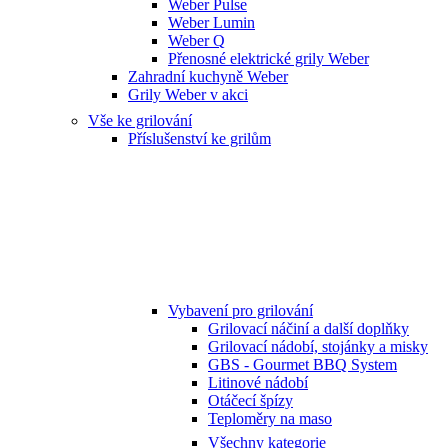
Weber Pulse
Weber Lumin
Weber Q
Přenosné elektrické grily Weber
Zahradní kuchyně Weber
Grily Weber v akci
Vše ke grilování
Příslušenství ke grilům
Vybavení pro grilování
Grilovací náčiní a další doplňky
Grilovací nádobí, stojánky a misky
GBS - Gourmet BBQ System
Litinové nádobí
Otáčecí špízy
Teploměry na maso
Všechny kategorie