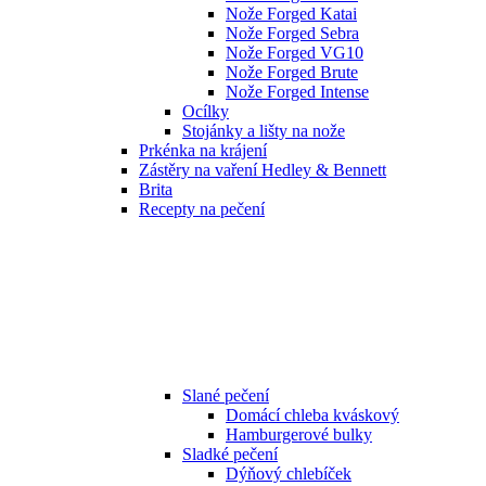
Nože Forged Katai
Nože Forged Sebra
Nože Forged VG10
Nože Forged Brute
Nože Forged Intense
Ocílky
Stojánky a lišty na nože
Prkénka na krájení
Zástěry na vaření Hedley & Bennett
Brita
Recepty na pečení
Slané pečení
Domácí chleba kváskový
Hamburgerové bulky
Sladké pečení
Dýňový chlebíček