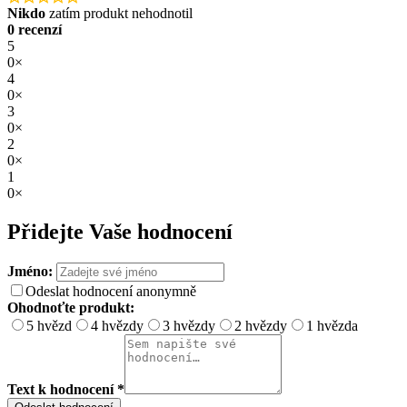
Nikdo
zatím produkt nehodnotil
0 recenzí
5
0×
4
0×
3
0×
2
0×
1
0×
Přidejte Vaše hodnocení
Jméno:
Odeslat hodnocení anonymně
Ohodnoťte produkt:
5 hvězd
4 hvězdy
3 hvězdy
2 hvězdy
1 hvězda
Text k hodnocení *