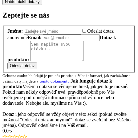
Načíst další dotazy
Zeptejte se nás
Jméno:
Odeslat dotaz
anonymně
Email:
Dotaz k
produktu:
Odeslat dotaz
Ochrana osobních údajů je pro nás prioritou. Více informací, jak zacházíme s
Jak funguje dotaz k
vašimi daty, najdete v
tomto dokumentu
.
produktu
Vašemu dotazu se věnujeme hned, jak jen to je možné.
Pokud nám někdy odpověď trvá, pravděpodobně pro Vás
ověřujeme podrobnější informace přímo od výrobce nebo
dodavatele. Nebojte ale, myslíme na Vás :).
Dotaz i jeho odpověď se vždy objeví v této sekci (pokud zvolíte
možnost "Odeslat dotaz anonymně", dotaz se zveřejní bez Vašeho
jména). Odpověď odesíláme i na Váš email.
0,0
/5