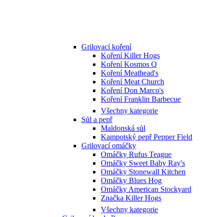
Grilovací koření
Koření Killer Hogs
Koření Kosmos Q
Koření Meathead's
Koření Meat Church
Koření Don Marco's
Koření Franklin Barbecue
Všechny kategorie
Sůl a pepř
Maldonská sůl
Kampotský pepř Pepper Field
Grilovací omáčky
Omáčky Rufus Teague
Omáčky Sweet Baby Ray's
Omáčky Stonewall Kitchen
Omáčky Blues Hog
Omáčky American Stockyard
Značka Killer Hogs
Všechny kategorie