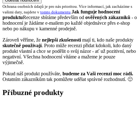
Odeslat hodnocení
Ochrana osobních údajů je pro nás prioritou. Více informací, jak zacházíme s
Jak funguje hodnocení
vašimi daty, najdete v
tomto dokumentu
.
produktu
Recenze sbíráme především od
ověřených zákazníků
- o
hodnocení je žádáme e-mailem po každé objednávce přes e-shop
nebo po nákupu v kamenné prodejně.
Zároveň věříme, že
nejlepší zkušenosti
mají ti, kdo naše produkty
skutečně používají
. Proto může recenzi přidat kdokoli, kdo daný
produkt vlastní a chce se podělit o svůj názor - ať už pozitivní, nebo
negativní. Všechna hodnocení vítáme a mažeme je pouze
výjimečně.
Pokud náš produkt používáte,
budeme za Vaši recenzi moc rádi.
Ostatním zákazníkům tak pomůžete udělat správné rozhodnutí. 🙂
Příbuzné produkty