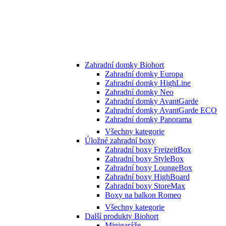
Zahradní domky Biohort
Zahradní domky Europa
Zahradní domky HighLine
Zahradní domky Neo
Zahradní domky AvantGarde
Zahradní domky AvantGarde ECO
Zahradní domky Panorama
Všechny kategorie
Úložné zahradní boxy
Zahradní boxy FreizeitBox
Zahradní boxy StyleBox
Zahradní boxy LoungeBox
Zahradní boxy HighBoard
Zahradní boxy StoreMax
Boxy na balkon Romeo
Všechny kategorie
Další produkty Biohort
Minigaráže