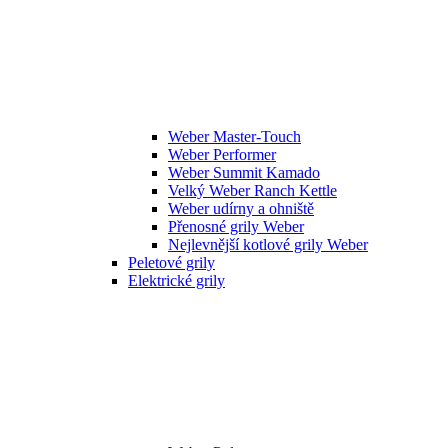
Weber Master-Touch
Weber Performer
Weber Summit Kamado
Velký Weber Ranch Kettle
Weber udírny a ohniště
Přenosné grily Weber
Nejlevnější kotlové grily Weber
Peletové grily
Elektrické grily