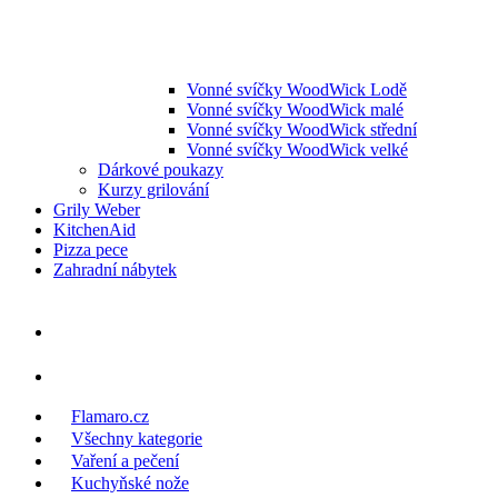
Vonné svíčky WoodWick Lodě
Vonné svíčky WoodWick malé
Vonné svíčky WoodWick střední
Vonné svíčky WoodWick velké
Dárkové poukazy
Kurzy grilování
Grily Weber
KitchenAid
Pizza pece
Zahradní nábytek
Flamaro.cz
Všechny kategorie
Vaření a pečení
Kuchyňské nože