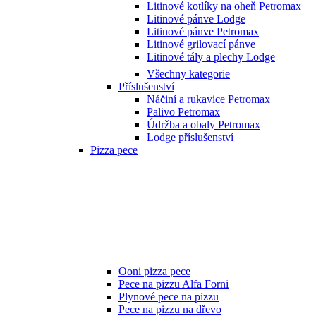
Litinové kotlíky na oheň Petromax
Litinové pánve Lodge
Litinové pánve Petromax
Litinové grilovací pánve
Litinové tály a plechy Lodge
Všechny kategorie
Příslušenství
Náčiní a rukavice Petromax
Palivo Petromax
Údržba a obaly Petromax
Lodge příslušenství
Pizza pece
Ooni pizza pece
Pece na pizzu Alfa Forni
Plynové pece na pizzu
Pece na pizzu na dřevo