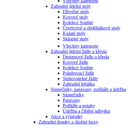
Všechny kategorie
Zahradní jídelní stoly
Dřevěné stoly
Kovové stoly
Kolekce Sophie
Čtvercové a obdélníkové stoly
Kulaté stoly
Sklopné stoly
Všechny kategorie
Zahradní jídelní židle a křesla
Designové židle a křesla
Kovové židle
Kolekce Sophie
Polohovací židle
Stohovatelné židle
Zahradní lehátka
Slunečníky, paravany, polštáře a údržba
Slunečníky
Paravany
Polštáře a potahy
Údržba a čištění nábytku
Akce a výprodej
Zahradní domky a úložné boxy