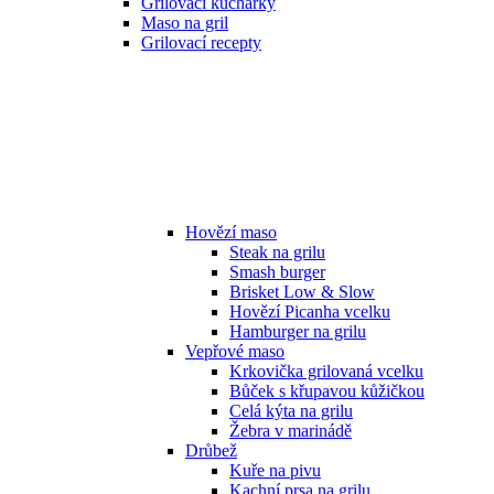
Grilovací kuchařky
Maso na gril
Grilovací recepty
Hovězí maso
Steak na grilu
Smash burger
Brisket Low & Slow
Hovězí Picanha vcelku
Hamburger na grilu
Vepřové maso
Krkovička grilovaná vcelku
Bůček s křupavou kůžičkou
Celá kýta na grilu
Žebra v marinádě
Drůbež
Kuře na pivu
Kachní prsa na grilu