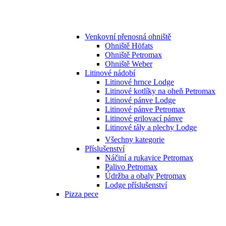
Venkovní přenosná ohniště
Ohniště Höfats
Ohniště Petromax
Ohniště Weber
Litinové nádobí
Litinové hrnce Lodge
Litinové kotlíky na oheň Petromax
Litinové pánve Lodge
Litinové pánve Petromax
Litinové grilovací pánve
Litinové tály a plechy Lodge
Všechny kategorie
Příslušenství
Náčiní a rukavice Petromax
Palivo Petromax
Údržba a obaly Petromax
Lodge příslušenství
Pizza pece