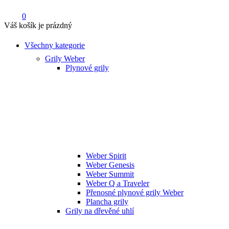
0
Váš košík je prázdný
Všechny kategorie
Grily Weber
Plynové grily
Weber Spirit
Weber Genesis
Weber Summit
Weber Q a Traveler
Přenosné plynové grily Weber
Plancha grily
Grily na dřevěné uhlí