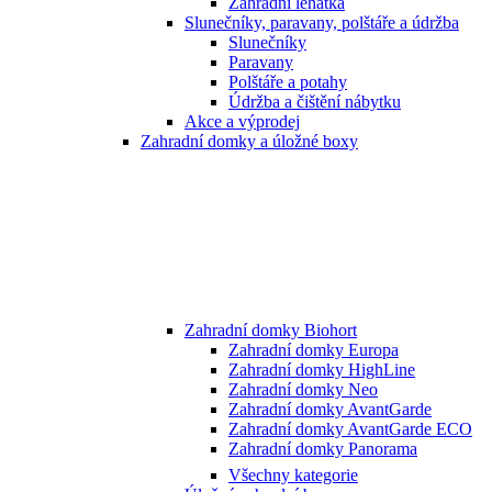
Zahradní lehátka
Slunečníky, paravany, polštáře a údržba
Slunečníky
Paravany
Polštáře a potahy
Údržba a čištění nábytku
Akce a výprodej
Zahradní domky a úložné boxy
Zahradní domky Biohort
Zahradní domky Europa
Zahradní domky HighLine
Zahradní domky Neo
Zahradní domky AvantGarde
Zahradní domky AvantGarde ECO
Zahradní domky Panorama
Všechny kategorie