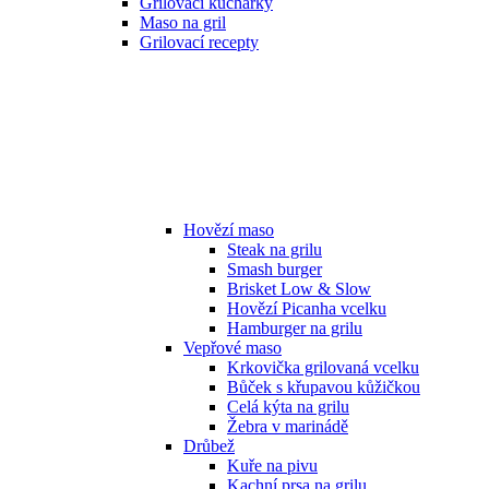
Grilovací kuchařky
Maso na gril
Grilovací recepty
Hovězí maso
Steak na grilu
Smash burger
Brisket Low & Slow
Hovězí Picanha vcelku
Hamburger na grilu
Vepřové maso
Krkovička grilovaná vcelku
Bůček s křupavou kůžičkou
Celá kýta na grilu
Žebra v marinádě
Drůbež
Kuře na pivu
Kachní prsa na grilu