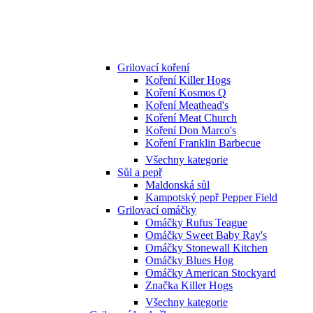
Grilovací koření
Koření Killer Hogs
Koření Kosmos Q
Koření Meathead's
Koření Meat Church
Koření Don Marco's
Koření Franklin Barbecue
Všechny kategorie
Sůl a pepř
Maldonská sůl
Kampotský pepř Pepper Field
Grilovací omáčky
Omáčky Rufus Teague
Omáčky Sweet Baby Ray's
Omáčky Stonewall Kitchen
Omáčky Blues Hog
Omáčky American Stockyard
Značka Killer Hogs
Všechny kategorie