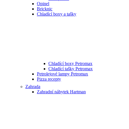
Opinel
Bricknic
Chladící boxy a tašky
Chladící boxy Petromax
Chladící tašky Petromax
Petrolejové lampy Petromax
Pizza recepty
Zahrada
Zahradní nábytek Hartman