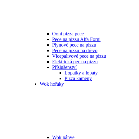
Ooni pizza pece
Pece na pizzu Alfa Forni
Plynové pece na pizzu
Pece na pizzu na dřevo
Vícepalivové pece na pizzu
Elektrická pec na pizzu
Příslušenství
Lopatky a lopaty
Pizza kameny
Wok hořáky
Wok pánve