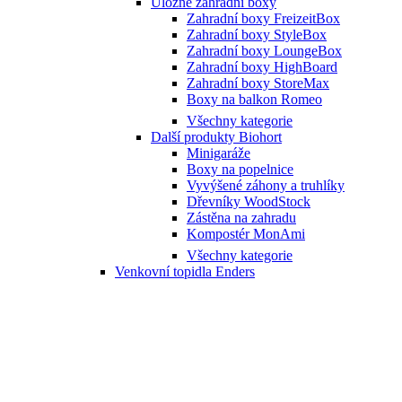
Úložné zahradní boxy
Zahradní boxy FreizeitBox
Zahradní boxy StyleBox
Zahradní boxy LoungeBox
Zahradní boxy HighBoard
Zahradní boxy StoreMax
Boxy na balkon Romeo
Všechny kategorie
Další produkty Biohort
Minigaráže
Boxy na popelnice
Vyvýšené záhony a truhlíky
Dřevníky WoodStock
Zástěna na zahradu
Kompostér MonAmi
Všechny kategorie
Venkovní topidla Enders