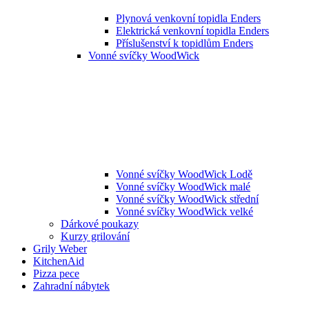
Plynová venkovní topidla Enders
Elektrická venkovní topidla Enders
Příslušenství k topidlům Enders
Vonné svíčky WoodWick
Vonné svíčky WoodWick Lodě
Vonné svíčky WoodWick malé
Vonné svíčky WoodWick střední
Vonné svíčky WoodWick velké
Dárkové poukazy
Kurzy grilování
Grily Weber
KitchenAid
Pizza pece
Zahradní nábytek