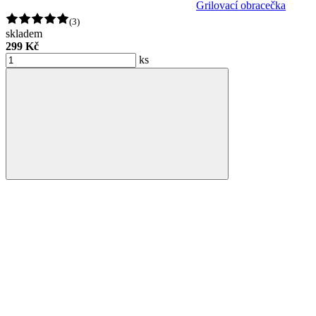
Grilovací obracečka
(3)
skladem
299 Kč
ks