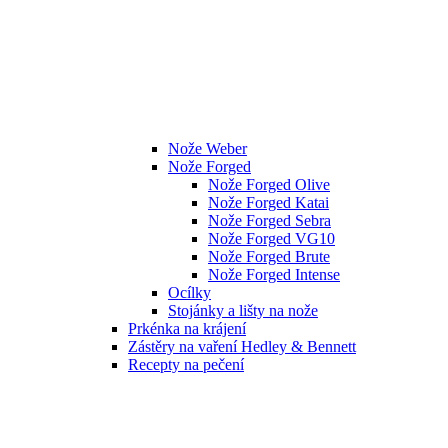
Nože Weber
Nože Forged
Nože Forged Olive
Nože Forged Katai
Nože Forged Sebra
Nože Forged VG10
Nože Forged Brute
Nože Forged Intense
Ocílky
Stojánky a lišty na nože
Prkénka na krájení
Zástěry na vaření Hedley & Bennett
Recepty na pečení