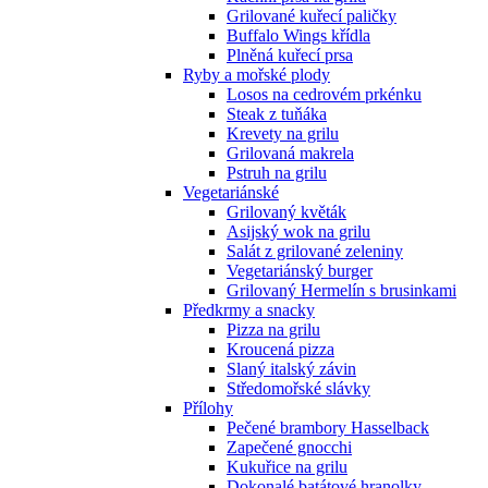
Grilované kuřecí paličky
Buffalo Wings křídla
Plněná kuřecí prsa
Ryby a mořské plody
Losos na cedrovém prkénku
Steak z tuňáka
Krevety na grilu
Grilovaná makrela
Pstruh na grilu
Vegetariánské
Grilovaný květák
Asijský wok na grilu
Salát z grilované zeleniny
Vegetariánský burger
Grilovaný Hermelín s brusinkami
Předkrmy a snacky
Pizza na grilu
Kroucená pizza
Slaný italský závin
Středomořské slávky
Přílohy
Pečené brambory Hasselback
Zapečené gnocchi
Kukuřice na grilu
Dokonalé batátové hranolky