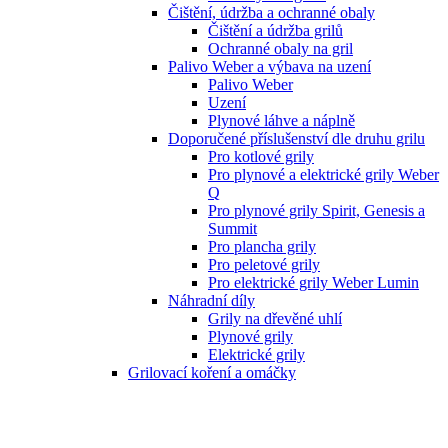
Čištění, údržba a ochranné obaly
Čištění a údržba grilů
Ochranné obaly na gril
Palivo Weber a výbava na uzení
Palivo Weber
Uzení
Plynové láhve a náplně
Doporučené příslušenství dle druhu grilu
Pro kotlové grily
Pro plynové a elektrické grily Weber
Q
Pro plynové grily Spirit, Genesis a
Summit
Pro plancha grily
Pro peletové grily
Pro elektrické grily Weber Lumin
Náhradní díly
Grily na dřevěné uhlí
Plynové grily
Elektrické grily
Grilovací koření a omáčky