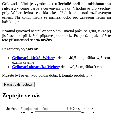
Grilovací náčiní je vyrobeno
z ušlechtilé oceli
s umělohmotnou
rukojetí
v černé barvě s červenými prvky. Vhodné je pro všechny
grily Weber. Jedná se o klasické nářadí k práci nad rozžhaveným
grilem. Na konci madla se nachází očko pro zavěšení náčiní na
háček u grilu.
Kvalitní grilovací náčiní Weber Vám usnadní práci na grilu, takže jej
jistě oceníte při každé přípravě pochoutek. Po použití pak můžete
toto příslušenství dát
do myčky
.
Parametry vybavení:
Grilovací kleště Weber
: délka 40,5 cm, šířka 4,5 cm,
uzamykatelné
Grilovací obracečka Weber
: délka 40,5 cm, šířka 9 cm
Můžete být první, kdo položí dotaz k tomuto produktu :)
Načíst další dotazy
Zeptejte se nás
Jméno:
Odeslat dotaz