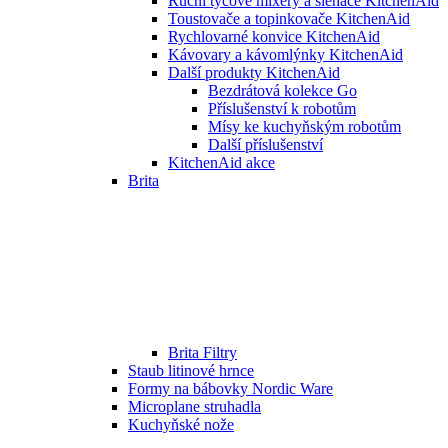
Ruční tyčové mixéry a šlehače KitchenAid
Toustovače a topinkovače KitchenAid
Rychlovarné konvice KitchenAid
Kávovary a kávomlýnky KitchenAid
Další produkty KitchenAid
Bezdrátová kolekce Go
Příslušenství k robotům
Mísy ke kuchyňským robotům
Další příslušenství
KitchenAid akce
Brita
Brita Filtry
Staub litinové hrnce
Formy na bábovky Nordic Ware
Microplane struhadla
Kuchyňské nože