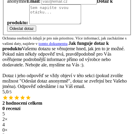
anonymně
Email:
Dotaz k
produktu:
Odeslat dotaz
Ochrana osobních údajů je pro nás prioritou. Více informací, jak zacházíme s
Jak funguje dotaz k
vašimi daty, najdete v
tomto dokumentu
.
produktu
Vašemu dotazu se věnujeme hned, jak jen to je možné.
Pokud nám někdy odpověď trvá, pravděpodobně pro Vás
ověřujeme podrobnější informace přímo od výrobce nebo
dodavatele. Nebojte ale, myslíme na Vás :).
Dotaz i jeho odpověď se vždy objeví v této sekci (pokud zvolíte
možnost "Odeslat dotaz anonymně", dotaz se zveřejní bez Vašeho
jména). Odpověď odesíláme i na Váš email.
5,0
/5
2 hodnocení celkem
0 recenzí
5
2×
4
0×