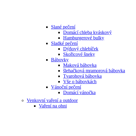
Slané pečení
Domácí chleba kváskový
Hamburgerové bulky
Sladké pečení
Dýňový chlebíček
Skořicové šneky
Bábovky
Maková bábovka
šlehačková mramorová bábovka
Tvarohová bábovka
Vše o bábovkách
Vánoční pečení
Domácí vánočka
Venkovní vaření a outdoor
Vaření na ohni