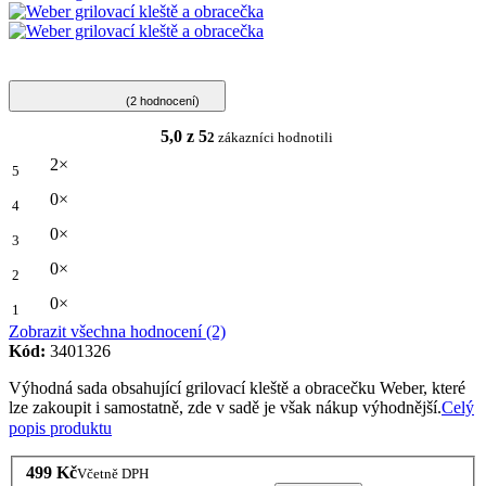
(2 hodnocení)
5,0 z 5
2
zákazníci hodnotili
2×
5
0×
4
0×
3
0×
2
0×
1
Zobrazit všechna hodnocení (2)
Kód:
3401326
Výhodná sada obsahující grilovací kleště a obracečku Weber, které
lze zakoupit i samostatně, zde v sadě je však nákup výhodnější.
Celý
popis produktu
499 Kč
Včetně DPH