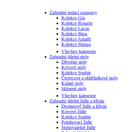
Zahradní sedací soupravy
Kolekce Gio
Kolekce Rosario
Kolekce Lucas
Kolekce Ibiza
Kolekce Amalfi
Kolekce Shinzo
Všechny kategorie
Zahradní jídelní stoly
Dřevěné stoly
Kovové stoly
Kolekce Sophie
Čtvercové a obdélníkové stoly
Kulaté stoly
Sklopné stoly
Všechny kategorie
Zahradní jídelní židle a křesla
Designové židle a křesla
Kovové židle
Kolekce Sophie
Polohovací židle
Stohovatelné židle