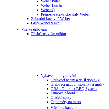
Weber Pulse
Weber Lumin
Weber Q
Přenosné elektrické grily Weber
Zahradní kuchyně Weber
Grily Weber v akci
Vše ke grilování
Příslušenství ke grilům
Vybavení pro grilování
Grilovací náčiní a další doplňky
Grilovací nádobí, stojánky a misky
GBS - Gourmet BBQ System
Litinové nádobí
Otáčecí špízy
Teploměry na maso
Všechny kategorie