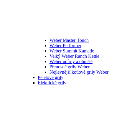
Weber Master-Touch
Weber Performer
Weber Summit Kamado
Velký Weber Ranch Kettle
Weber udírny a ohniště
Přenosné grily Weber
Nejlevnější kotlové grily Weber
Peletové grily
Elektrické grily