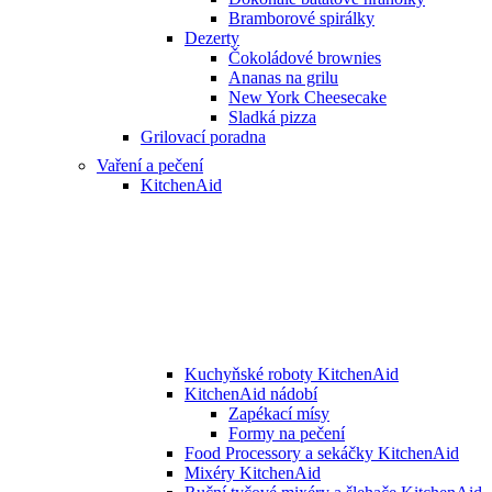
Bramborové spirálky
Dezerty
Čokoládové brownies
Ananas na grilu
New York Cheesecake
Sladká pizza
Grilovací poradna
Vaření a pečení
KitchenAid
Kuchyňské roboty KitchenAid
KitchenAid nádobí
Zapékací mísy
Formy na pečení
Food Processory a sekáčky KitchenAid
Mixéry KitchenAid