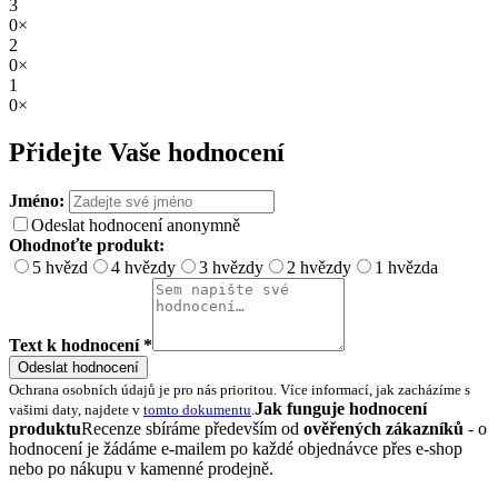
3
0×
2
0×
1
0×
Přidejte Vaše hodnocení
Jméno:
Odeslat hodnocení anonymně
Ohodnoťte produkt:
5 hvězd
4 hvězdy
3 hvězdy
2 hvězdy
1 hvězda
Text k hodnocení *
Odeslat hodnocení
Ochrana osobních údajů je pro nás prioritou. Více informací, jak zacházíme s
Jak funguje hodnocení
vašimi daty, najdete v
tomto dokumentu
.
produktu
Recenze sbíráme především od
ověřených zákazníků
- o
hodnocení je žádáme e-mailem po každé objednávce přes e-shop
nebo po nákupu v kamenné prodejně.