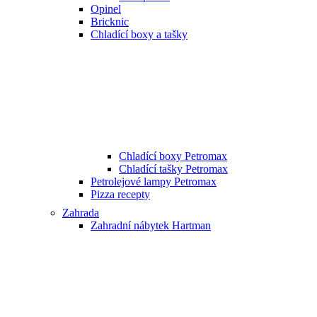
Opinel
Bricknic
Chladící boxy a tašky
Chladící boxy Petromax
Chladící tašky Petromax
Petrolejové lampy Petromax
Pizza recepty
Zahrada
Zahradní nábytek Hartman