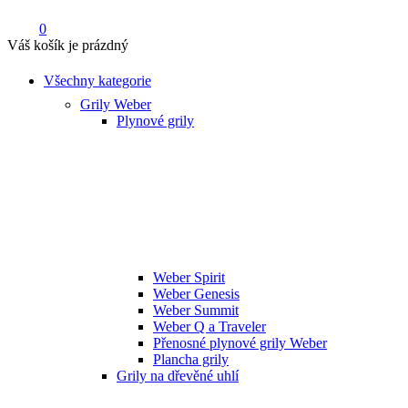
0
Váš košík je prázdný
Všechny kategorie
Grily Weber
Plynové grily
Weber Spirit
Weber Genesis
Weber Summit
Weber Q a Traveler
Přenosné plynové grily Weber
Plancha grily
Grily na dřevěné uhlí