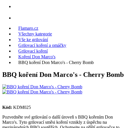
Flamaro.cz
Všechny kategorie
Vše ke grilování
Grilovací koření a omáčky
Grilovací koření
Koření Don Marco's
BBQ koření Don Marco's - Cherry Bomb
BBQ koření Don Marco's - Cherry Bomb
Kód:
KDM025
Pozvedněte své grilování o další úroveň s BBQ kořením Don
Marco's. Tyto grilovací směsi koření vznikly z úspěchu na
mezinárodních BBQ soutěžích. Ochutnejte na příští grilovačce to