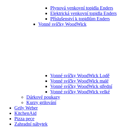
Plynová venkovní topidla Enders
Elektrická venkovní topidla Enders
Příslušenství k topidlům Enders
Vonné svíčky WoodWick
Vonné svíčky WoodWick Lodě
Vonné svíčky WoodWick malé
Vonné svíčky WoodWick střední
Vonné svíčky WoodWick velké
Dárkové poukazy
Kurzy grilování
Grily Weber
KitchenAid
Pizza pece
Zahradní nábytek