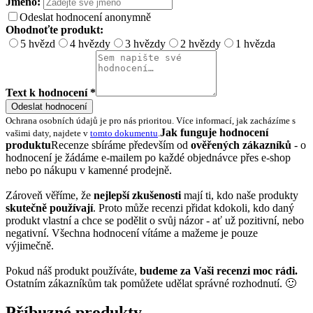
Jméno:
Odeslat hodnocení anonymně
Ohodnoťte produkt:
5 hvězd
4 hvězdy
3 hvězdy
2 hvězdy
1 hvězda
Text k hodnocení *
Odeslat hodnocení
Ochrana osobních údajů je pro nás prioritou. Více informací, jak zacházíme s
Jak funguje hodnocení
vašimi daty, najdete v
tomto dokumentu
.
produktu
Recenze sbíráme především od
ověřených zákazníků
- o
hodnocení je žádáme e-mailem po každé objednávce přes e-shop
nebo po nákupu v kamenné prodejně.
Zároveň věříme, že
nejlepší zkušenosti
mají ti, kdo naše produkty
skutečně používají
. Proto může recenzi přidat kdokoli, kdo daný
produkt vlastní a chce se podělit o svůj názor - ať už pozitivní, nebo
negativní. Všechna hodnocení vítáme a mažeme je pouze
výjimečně.
Pokud náš produkt používáte,
budeme za Vaši recenzi moc rádi.
Ostatním zákazníkům tak pomůžete udělat správné rozhodnutí. 🙂
Příbuzné produkty