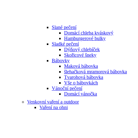
Slané pečení
Domácí chleba kváskový
Hamburgerové bulky
Sladké pečení
Dýňový chlebíček
Skořicové šneky
Bábovky
Maková bábovka
šlehačková mramorová bábovka
Tvarohová bábovka
Vše o bábovkách
Vánoční pečení
Domácí vánočka
Venkovní vaření a outdoor
Vaření na ohni