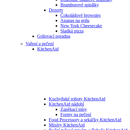
Bramborové spirálky
Dezerty
Čokoládové brownies
Ananas na grilu
New York Cheesecake
Sladká pizza
Grilovací poradna
Vaření a pečení
KitchenAid
Kuchyňské roboty KitchenAid
KitchenAid nádobí
Zapékací mísy
Formy na pečení
Food Processory a sekáčky KitchenAid
Mixéry KitchenAid