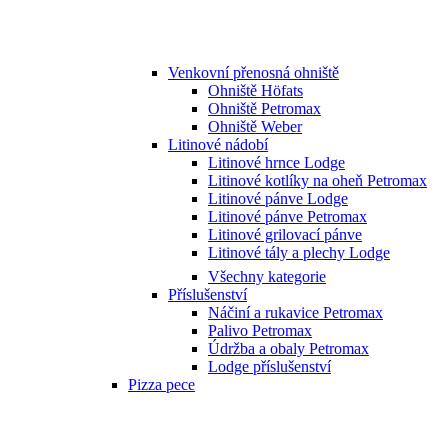
Venkovní přenosná ohniště
Ohniště Höfats
Ohniště Petromax
Ohniště Weber
Litinové nádobí
Litinové hrnce Lodge
Litinové kotlíky na oheň Petromax
Litinové pánve Lodge
Litinové pánve Petromax
Litinové grilovací pánve
Litinové tály a plechy Lodge
Všechny kategorie
Příslušenství
Náčiní a rukavice Petromax
Palivo Petromax
Údržba a obaly Petromax
Lodge příslušenství
Pizza pece