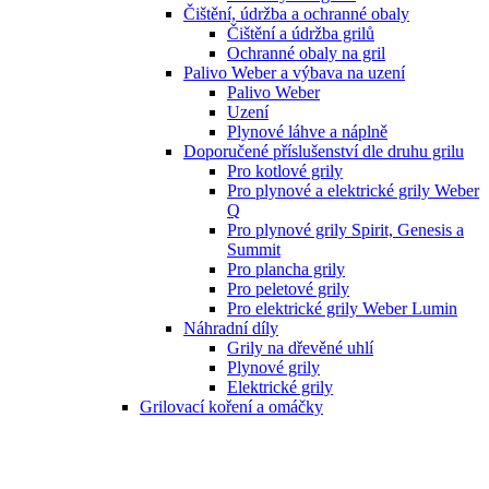
Čištění, údržba a ochranné obaly
Čištění a údržba grilů
Ochranné obaly na gril
Palivo Weber a výbava na uzení
Palivo Weber
Uzení
Plynové láhve a náplně
Doporučené příslušenství dle druhu grilu
Pro kotlové grily
Pro plynové a elektrické grily Weber
Q
Pro plynové grily Spirit, Genesis a
Summit
Pro plancha grily
Pro peletové grily
Pro elektrické grily Weber Lumin
Náhradní díly
Grily na dřevěné uhlí
Plynové grily
Elektrické grily
Grilovací koření a omáčky