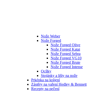
Nože Weber
Nože Forged
Nože Forged Olive
Nože Forged Katai
Nože Forged Sebra
Nože Forged VG10
Nože Forged Brute
Nože Forged Intense
Ocílky
Stojánky a lišty na nože
Prkénka na krájení
Zástěry na vaření Hedley & Bennett
Recepty na pečení