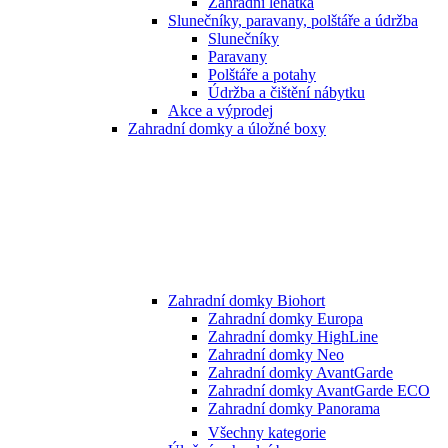
Zahradní lehátka
Slunečníky, paravany, polštáře a údržba
Slunečníky
Paravany
Polštáře a potahy
Údržba a čištění nábytku
Akce a výprodej
Zahradní domky a úložné boxy
Zahradní domky Biohort
Zahradní domky Europa
Zahradní domky HighLine
Zahradní domky Neo
Zahradní domky AvantGarde
Zahradní domky AvantGarde ECO
Zahradní domky Panorama
Všechny kategorie