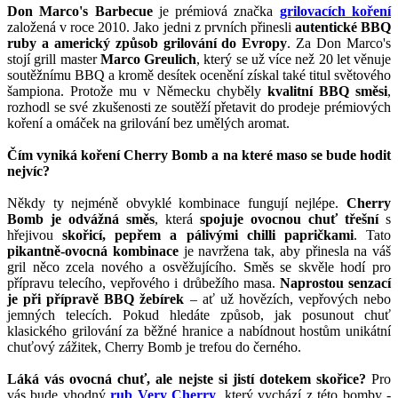
Don Marco's Barbecue
je prémiová značka
grilovacích koření
založená v roce 2010. Jako jedni z prvních přinesli
autentické BBQ
ruby a americký způsob grilování do Evropy
. Za Don Marco's
stojí grill master
Marco Greulich
, který se už více než 20 let věnuje
soutěžnímu BBQ a kromě desítek ocenění získal také titul světového
šampiona. Protože mu v Německu chyběly
kvalitní BBQ směsi
,
rozhodl se své zkušenosti ze soutěží přetavit do prodeje prémiových
koření a omáček na grilování bez umělých aromat.
Čím vyniká koření Cherry Bomb a na které maso se bude hodit
nejvíc?
Někdy ty nejméně obvyklé kombinace fungují nejlépe.
Cherry
Bomb je odvážná směs
, která
spojuje ovocnou chuť třešní
s
hřejivou
skořicí, pepřem a pálivými chilli papričkami
. Tato
pikantně-ovocná kombinace
je navržena tak, aby přinesla na váš
gril něco zcela nového a osvěžujícího. Směs se skvěle hodí pro
přípravu telecího, vepřového i drůbežího masa.
Naprostou senzací
je při přípravě BBQ žebírek
– ať už hovězích, vepřových nebo
jemných telecích. Pokud hledáte způsob, jak posunout chuť
klasického grilování za běžné hranice a nabídnout hostům unikátní
chuťový zážitek, Cherry Bomb je trefou do černého.
Láká vás ovocná chuť, ale nejste si jistí dotekem skořice?
Pro
vás bude vhodný
rub Very Cherry
, který vychází z této bomby -