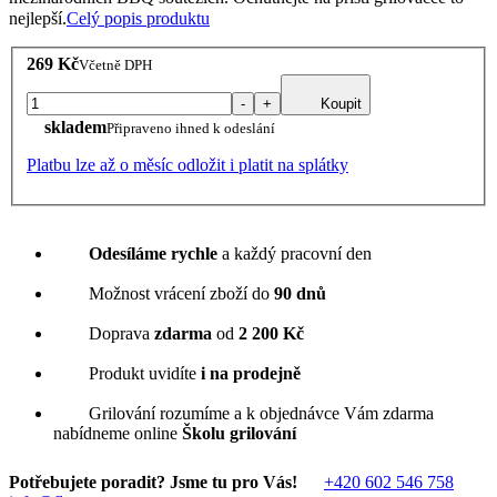
nejlepší.
Celý popis produktu
269 Kč
Včetně DPH
-
+
Koupit
skladem
Připraveno ihned k odeslání
Platbu lze až o měsíc odložit i platit na splátky
Odesíláme rychle
a každý pracovní den
Možnost vrácení zboží do
90 dnů
Doprava
zdarma
od
2 200 Kč
Produkt uvidíte
i na prodejně
Grilování rozumíme a k objednávce Vám zdarma
nabídneme online
Školu grilování
Potřebujete poradit? Jsme tu pro Vás!
+420 602 546 758