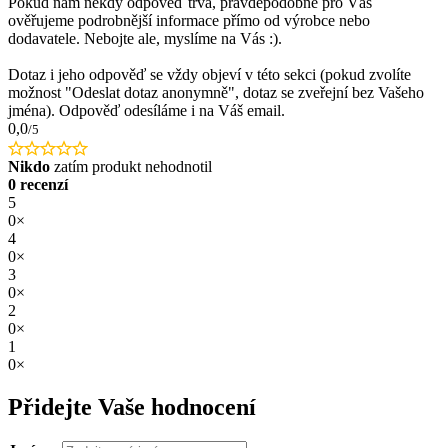
Pokud nám někdy odpověď trvá, pravděpodobně pro Vás
ověřujeme podrobnější informace přímo od výrobce nebo
dodavatele. Nebojte ale, myslíme na Vás :).
Dotaz i jeho odpověď se vždy objeví v této sekci (pokud zvolíte
možnost "Odeslat dotaz anonymně", dotaz se zveřejní bez Vašeho
jména). Odpověď odesíláme i na Váš email.
0,0
/5
Nikdo
zatím produkt nehodnotil
0 recenzí
5
0×
4
0×
3
0×
2
0×
1
0×
Přidejte Vaše hodnocení