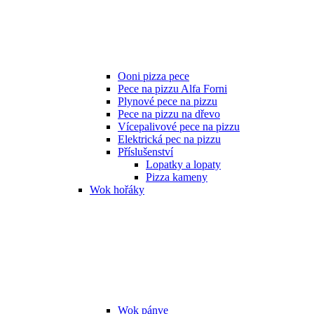
Ooni pizza pece
Pece na pizzu Alfa Forni
Plynové pece na pizzu
Pece na pizzu na dřevo
Vícepalivové pece na pizzu
Elektrická pec na pizzu
Příslušenství
Lopatky a lopaty
Pizza kameny
Wok hořáky
Wok pánve