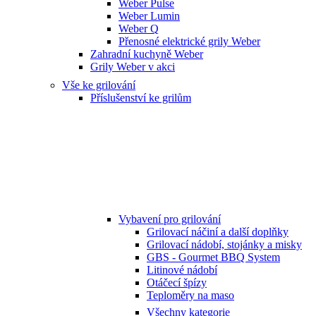
Weber Pulse
Weber Lumin
Weber Q
Přenosné elektrické grily Weber
Zahradní kuchyně Weber
Grily Weber v akci
Vše ke grilování
Příslušenství ke grilům
Vybavení pro grilování
Grilovací náčiní a další doplňky
Grilovací nádobí, stojánky a misky
GBS - Gourmet BBQ System
Litinové nádobí
Otáčecí špízy
Teploměry na maso
Všechny kategorie