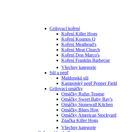
Grilovací koření
Koření Killer Hogs
Koření Kosmos Q
Koření Meathead's
Koření Meat Church
Koření Don Marco's
Koření Franklin Barbecue
Všechny kategorie
Sůl a pepř
Maldonská sůl
Kampotský pepř Pepper Field
Grilovací omáčky
Omáčky Rufus Teague
Omáčky Sweet Baby Ray's
Omáčky Stonewall Kitchen
Omáčky Blues Hog
Omáčky American Stockyard
Značka Killer Hogs
Všechny kategorie