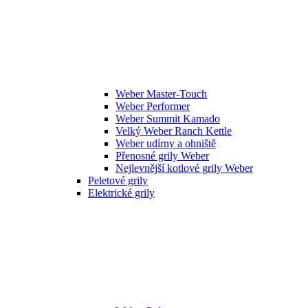
Weber Master-Touch
Weber Performer
Weber Summit Kamado
Velký Weber Ranch Kettle
Weber udírny a ohniště
Přenosné grily Weber
Nejlevnější kotlové grily Weber
Peletové grily
Elektrické grily