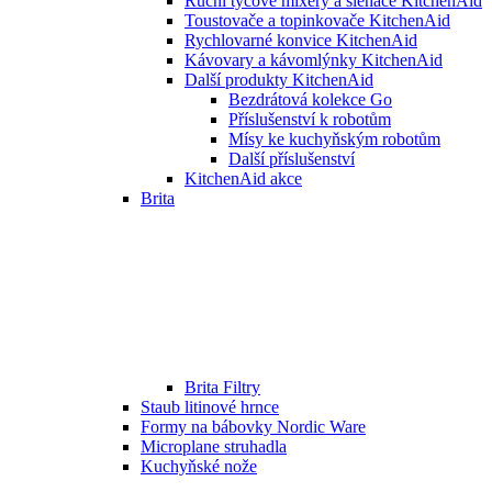
Ruční tyčové mixéry a šlehače KitchenAid
Toustovače a topinkovače KitchenAid
Rychlovarné konvice KitchenAid
Kávovary a kávomlýnky KitchenAid
Další produkty KitchenAid
Bezdrátová kolekce Go
Příslušenství k robotům
Mísy ke kuchyňským robotům
Další příslušenství
KitchenAid akce
Brita
Brita Filtry
Staub litinové hrnce
Formy na bábovky Nordic Ware
Microplane struhadla
Kuchyňské nože