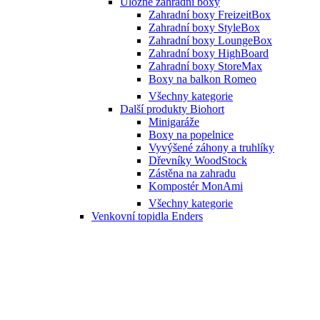
Úložné zahradní boxy
Zahradní boxy FreizeitBox
Zahradní boxy StyleBox
Zahradní boxy LoungeBox
Zahradní boxy HighBoard
Zahradní boxy StoreMax
Boxy na balkon Romeo
Všechny kategorie
Další produkty Biohort
Minigaráže
Boxy na popelnice
Vyvýšené záhony a truhlíky
Dřevníky WoodStock
Zástěna na zahradu
Kompostér MonAmi
Všechny kategorie
Venkovní topidla Enders