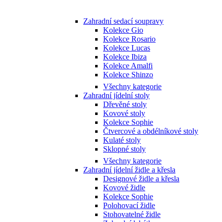
Zahradní sedací soupravy
Kolekce Gio
Kolekce Rosario
Kolekce Lucas
Kolekce Ibiza
Kolekce Amalfi
Kolekce Shinzo
Všechny kategorie
Zahradní jídelní stoly
Dřevěné stoly
Kovové stoly
Kolekce Sophie
Čtvercové a obdélníkové stoly
Kulaté stoly
Sklopné stoly
Všechny kategorie
Zahradní jídelní židle a křesla
Designové židle a křesla
Kovové židle
Kolekce Sophie
Polohovací židle
Stohovatelné židle