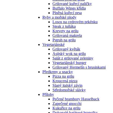
Grilované kuřecí paličky
Buffalo Wings křídla
Plněná kuřecí prsa
Ryby a mořské plody
Losos na cedrovém prkénku
Steak z tuňáka
Krevety na grilu
Grilovaná makrela
Pstruh na grilu
Vegetariánské
Grilovaný květák
Asijský wok na grilu
Salát z grilované zeleniny
Vegetariánský burger
Grilovaný Hermelín s brusinkami
Předkrmy a snacky
Pizza na grilu
Kroucená pizza
Slaný italský závin
Středomořské slávky
Přílohy
Pečené brambory Hasselback
Zapečené gnocchi
Kukuřice na grilu
Dokonalé batátové hranolky