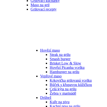
Grilovací kuchařky
Maso na gril
Grilovací recepty
Hovězí maso
Steak na grilu
Smash burger
Brisket Low & Slow
Hovězí Picanha vcelku
Hamburger na grilu
Vepřové maso
Krkovička grilovaná vcelku
Bůček s křupavou kůžičkou
Celá kýta na grilu
Žebra v marinádě
Drůbež
Kuře na pivu
Kachní prsa na grilu