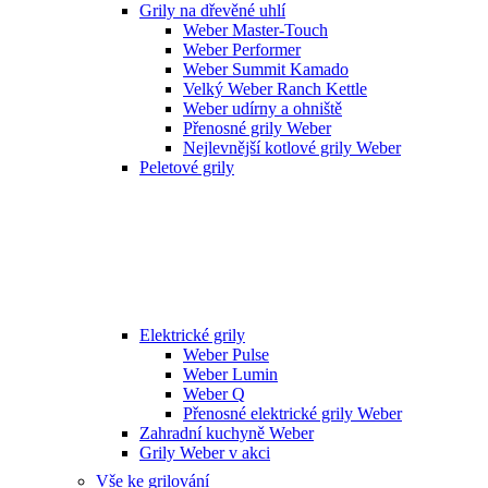
Grily na dřevěné uhlí
Weber Master-Touch
Weber Performer
Weber Summit Kamado
Velký Weber Ranch Kettle
Weber udírny a ohniště
Přenosné grily Weber
Nejlevnější kotlové grily Weber
Peletové grily
Elektrické grily
Weber Pulse
Weber Lumin
Weber Q
Přenosné elektrické grily Weber
Zahradní kuchyně Weber
Grily Weber v akci
Vše ke grilování