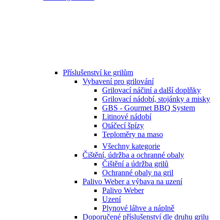
Příslušenství ke grilům
Vybavení pro grilování
Grilovací náčiní a další doplňky
Grilovací nádobí, stojánky a misky
GBS - Gourmet BBQ System
Litinové nádobí
Otáčecí špízy
Teploměry na maso
Všechny kategorie
Čištění, údržba a ochranné obaly
Čištění a údržba grilů
Ochranné obaly na gril
Palivo Weber a výbava na uzení
Palivo Weber
Uzení
Plynové láhve a náplně
Doporučené příslušenství dle druhu grilu