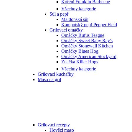
Koření Franklin Barbecue
Všechny kategorie
Sůl a pepř
Maldonská sůl
Kampotský pepř Pepper Field
Grilovací omáčky
Omáčky Rufus Teague
Omáčky Sweet Baby Ray's
Omáčky Stonewall Kitchen
Omáčky Blues Hog
Omáčky American Stockyard
Značka Killer Hogs
Všechny kategorie
Grilovací kuchařky
Maso na gril
Grilovací recepty
Hovězí maso