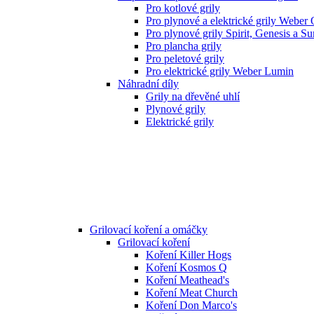
Pro kotlové grily
Pro plynové a elektrické grily Weber
Pro plynové grily Spirit, Genesis a S
Pro plancha grily
Pro peletové grily
Pro elektrické grily Weber Lumin
Náhradní díly
Grily na dřevěné uhlí
Plynové grily
Elektrické grily
Grilovací koření a omáčky
Grilovací koření
Koření Killer Hogs
Koření Kosmos Q
Koření Meathead's
Koření Meat Church
Koření Don Marco's