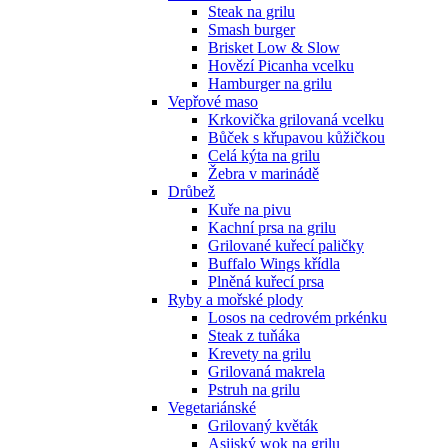
Steak na grilu
Smash burger
Brisket Low & Slow
Hovězí Picanha vcelku
Hamburger na grilu
Vepřové maso
Krkovička grilovaná vcelku
Bůček s křupavou kůžičkou
Celá kýta na grilu
Žebra v marinádě
Drůbež
Kuře na pivu
Kachní prsa na grilu
Grilované kuřecí paličky
Buffalo Wings křídla
Plněná kuřecí prsa
Ryby a mořské plody
Losos na cedrovém prkénku
Steak z tuňáka
Krevety na grilu
Grilovaná makrela
Pstruh na grilu
Vegetariánské
Grilovaný květák
Asijský wok na grilu