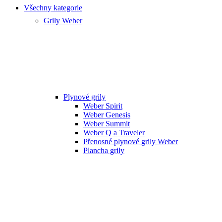
Všechny kategorie
Grily Weber
Plynové grily
Weber Spirit
Weber Genesis
Weber Summit
Weber Q a Traveler
Přenosné plynové grily Weber
Plancha grily